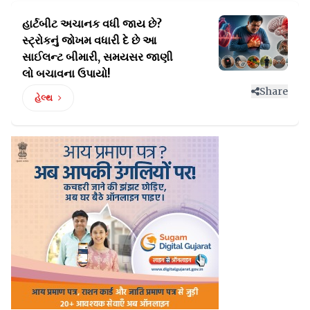
હાર્ટબીટ અચાનક વધી જાય છે?
સ્ટ્રોકનું જોખમ વધારી દે
છે આ
સાઈલન્ટ બીમારી, સમયસર જાણી
લો બચાવના ઉપાયો!
Share
હેલ્થ