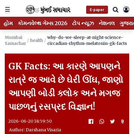
☰
E-paper
હોમ
કોમનવેલ્થ ગેમ્સ 2026
ટોપ ન્યૂઝ
નેશનલ
ગુજરા
Mumbai
why-do-we-sleep-at-night-science-
/
health
/
Samachar
circadian-rhythm-melatonin-gk-facts
GK Facts: આ કારણે આપણને
રાત્રે જ આવે છે ઘેરી ઊંઘ, જાણો
આપણી બોડી ક્લોક અને મગજ
પાછળનું રસપ્રદ વિજ્ઞાન!
2026-06-20 18:59:50
Author: Darshana Visaria