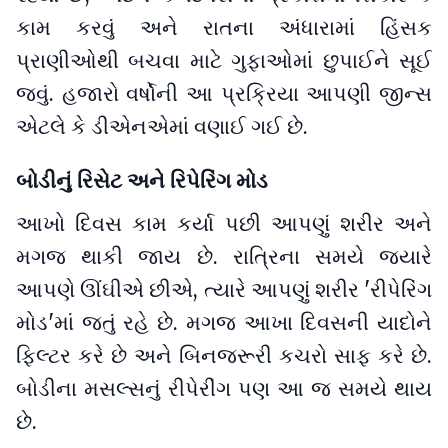
કામ કરવું અને રાતના અંધારામાં હિંસક
પ્રાણીઓથી બચવા માટે ગુફાઓમાં છુપાઈને સૂઈ
જવું. હજારો વર્ષોની આ પ્રક્રિયા આપણી જીન્સ
એટલે કે ડીએનએમાં વણાઈ ગઈ છે.
બોડીનું રિસેટ અને રિપેરિંગ મોડ
આખો દિવસ કામ કર્યા પછી આપણું શરીર અને
મગજ થાકી જાય છે. રાત્રિના સમયે જ્યારે
આપણે ઊંઘીએ છીએ, ત્યારે આપણું શરીર 'રીપેરિંગ
મોડ'માં જતું રહે છે. મગજ આખા દિવસની યાદોને
ફિલ્ટર કરે છે અને બિનજરૂરી કચરો સાફ કરે છે.
બોડીના મસલ્સનું રીપેરીંગ પણ આ જ સમયે થાય
છે.