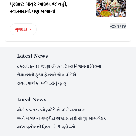
પ્રસાદ: માત્ર
આસ્થા જ નહીં,
સ્વાસ્થ્યનો પણ ખજાનો!
Share
ગુજરાત
Latest News
ટેક્સ રિફન્ડ? જાણો ઈનકમ ટેક્સ વિભાગના નિયમો!
રોમાન્સની ફ્રેમ ફેન્સને ચોંકાવી દેશે
સમયે પાલિકા કર્મચારીનું મૃત્યુ
Local News
મોટો પડકાર ક્યો હશે? એ અંગે ચર્ચા શરૂ
અને ભાજપના રાષ્ટ્રીય અધ્યક્ષ સાથે યોજી ખાસ બેઠક
મધ્ય પ્રદેશથી ફિલ્મ સિટી પહોંચ્યો