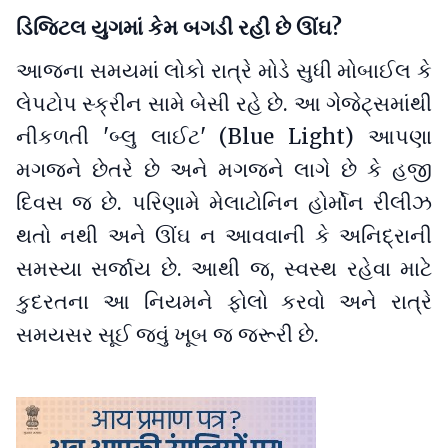
ડિજિટલ યુગમાં કેમ બગડી રહી છે ઊંઘ?
આજના સમયમાં લોકો રાત્રે મોડે સુધી મોબાઈલ કે
લેપટોપ સ્ક્રીન સામે બેસી રહે છે. આ ગેજેટ્સમાંથી
નીકળતી 'બ્લુ લાઈટ' (Blue Light) આપણા
મગજને છેતરે છે અને મગજને લાગે છે કે હજી
દિવસ જ છે. પરિણામે મેલાટોનિન હોર્મોન રીલીઝ
થતો નથી અને ઊંઘ ન આવવાની કે અનિદ્રાની
સમસ્યા સર્જાય છે. આથી જ, સ્વસ્થ રહેવા માટે
કુદરતના આ નિયમને ફોલો કરવો અને રાત્રે
સમયસર સૂઈ જવું ખૂબ જ જરૂરી છે.