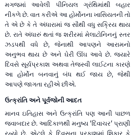
મગજમાં આવેલી પીનિયલ ગ્રંથિમાંથી બહાર
નીકળે છે. વાત કરીએ આ હોર્મોનના ખાસિયતની તો
તે એ છે કે તે અંધારામાં જ સૌથી વધુ સક્રિય થાય
છે. રાતે અંધારું થતાં જ શરીરમાં મેલાટોનિનનું સ્તર
ઝડપથી વધે છે, જેનાથી આપણને આરામનો
અનુભવ થાય છે અને ઘેરી ઊંઘ આવે છે. જ્યારે
દિવસે સૂર્યપ્રકાશ અથવા તેજસ્વી લાઈટના કારણે
આ હોર્મોન બનવાનું બંધ થઈ જાય છે, જેથી
આપણે જાગતા રહીએ છીએ.
ઉત્ક્રાંતિ અને પૂર્વજોની આદત
માનવ ઇતિહાસ અને ઉત્ક્રાંતિ પણ આની પાછળ
જવાબદાર છે. આદિકાળથી મનુષ્ય 'દિવાચર' પ્રાણી
રહ્યો છે, એટલે કે દિવસના પ્રકાશમાં શિકાર કે