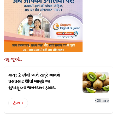
વધુ જુઓ...
માત્ર 2 કીવી અને રાત્રે આવશે
ઘસઘસાટ ઊંઘ!
જાણો આ
સુપરફૂડના જબરદસ્ત ફાયદા
Share
હેલ્થ