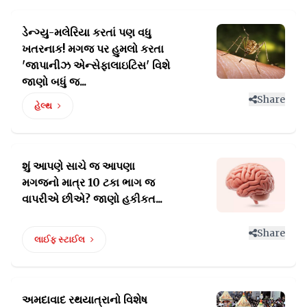
ડેન્ગ્યુ-મલેરિયા કરતાં પણ વધુ
ખતરનાક! મગજ પર હુમલો
કરતા
'જાપાનીઝ એન્સેફાલાઇટિસ' વિશે
જાણો બધું જ...
Share
હેલ્થ
શું આપણે સાચે જ આપણા
મગજનો માત્ર 10
ટકા ભાગ જ
વાપરીએ છીએ? જાણો હકીકત...
Share
લાઈફ સ્ટાઈલ
અમદાવાદ રથયાત્રાનો વિશેષ