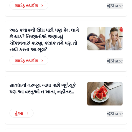
લાઈફ સ્ટાઈલ
Share
આઠ કલાકની ઊંઘ પછી પણ કેમ લાગે
છે થાક? નિષ્ણાતોએ જણાવ્યું
ચોંકાવનારું કારણ, ક્યાંક તમે પણ તો
નથી કરતા આ ભૂલ?
લાઈફ સ્ટાઈલ
Share
સાવધાન! તરબૂચ ખાધા પછી ભૂલેચૂકે
પણ આ વસ્તુઓ ન ખાતા, નહીંતર...
હેલ્થ
Share