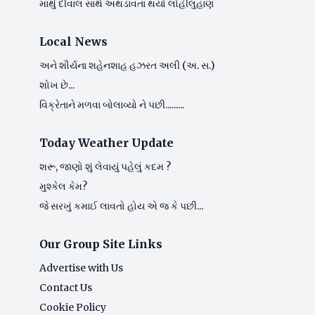
માથું દીવાલ સાથે અથડાવતાં થયો લોહીલુહાણ
Local News
અને શૌર્યના શહેનશાહ હઝરત અલી (અ. સ.)
શોખ છે...
વિક્રેતાને મળવા બોલાવ્યો ને પછી.........
Today Weather Update
શરૂ, જાણો શું લેવાયું પહેલું કદમ ?
મુશ્કેલ કેમ?
જે સરખું કમાઈ લાવતો હોય એ જ કે પછી...
Our Group Site Links
Advertise with Us
Contact Us
Cookie Policy