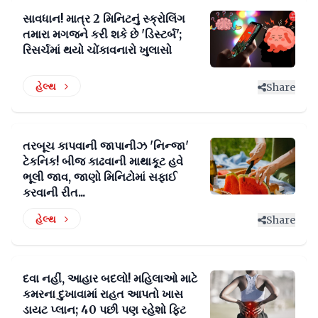
સાવધાન! માત્ર 2 મિનિટનું સ્ક્રોલિંગ
તમારા મગજને કરી શકે છે 'ડિસ્ટર્બ';
રિસર્ચમાં થયો ચોંકાવનારો ખુલાસો
હેલ્થ
Share
તરબૂચ કાપવાની જાપાનીઝ 'નિન્જા'
ટેકનિક! બીજ કાઢવાની માથાકૂટ હવે
ભૂલી જાવ, જાણો મિનિટોમાં સફાઈ
કરવાની રીત...
હેલ્થ
Share
દવા નહીં, આહાર બદલો! મહિલાઓ માટે
કમરના દુખાવામાં રાહત આપતો ખાસ
ડાયટ પ્લાન; 40 પછી પણ રહેશો ફિટ