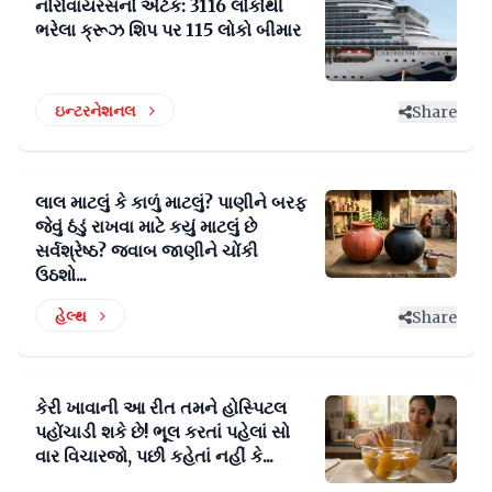
નોરોવાયરસનો એટેક: 3116 લોકોથી
ભરેલા ક્રૂઝ શિપ પર 115 લોકો બીમાર
ઇન્ટરનેશનલ
Share
લાલ માટલું કે કાળું માટલું? પાણીને બરફ
જેવું ઠંડું રાખવા માટે કયું માટલું છે
સર્વશ્રેષ્ઠ? જવાબ જાણીને ચોંકી
ઉઠશો...
હેલ્થ
Share
કેરી ખાવાની આ રીત તમને હોસ્પિટલ
પહોંચાડી શકે છે! ભૂલ કરતાં પહેલાં સો
વાર વિચારજો, પછી કહેતાં નહીં કે...