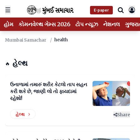
☰
E-paper
હોમ
કોમનવેલ્થ ગેમ્સ 2026
ટોપ ન્યૂઝ
નેશનલ
ગુજરા
/
health
Mumbai Samachar
હેલ્થ
🔥
ઉનાળામાં તમારું શરીર કેટલો તાપ સહન
કરી શકે છે, જાણી લો તો ફાયદામાં
રહેશો!
હેલ્થ
Share