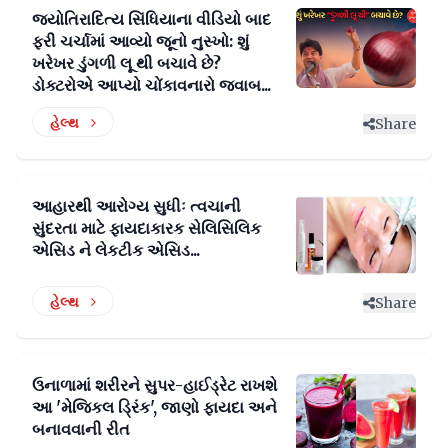
જ્યોતિરાદિત્ય સિંધિયાના વીડિયો બાદ
ફરી ચર્ચામાં આવ્યો જૂનો નુસ્ખો: શું
ખરેખર ડુંગળી લૂ થી બચાવે છે?
ડોક્ટરોએ આપ્યો ચોંકાવનારો જવાબ...
હેલ્થ
Share
આહારથી આરોગ્ય સુધીઃ ત્વચાની
સુંદરતા માટે ફાયદાકારક સેલિસિલિક
એસિડ ને લેકટીક એસિડ...
હેલ્થ
Share
ઉનાળામાં શરીરને સુપર-હાઈડ્રેટ રાખશે
આ 'મેજિકલ ડ્રિંક', જાણો ફાયદા અને
બનાવવાની રીત