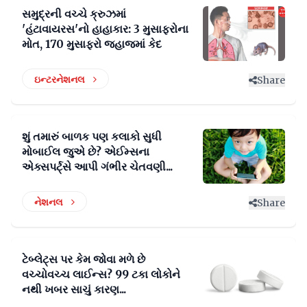
સમુદ્રની વચ્ચે ક્રુઝમાં
'હંટાવાયરસ'નો હાહાકાર: 3 મુસાફરોના
મોત, 170 મુસાફરો જહાજમાં કેદ
ઇન્ટરનેશનલ
Share
શું તમારું બાળક પણ કલાકો સુધી
મોબાઈલ જુએ છે? એઈમ્સના
એક્સપર્ટ્સે આપી ગંભીર ચેતવણી...
નેશનલ
Share
ટેબ્લેટ્સ પર કેમ જોવા મળે છે
વચ્ચોવચ્ચ લાઈન્સ? 99 ટકા લોકોને
નથી ખબર સાચું કારણ...