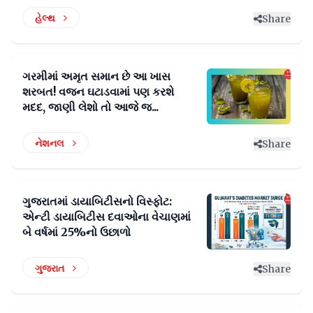
હેલ્થ
Share
ગરમીમાં અમૃત સમાન છે આ ખાસ
શરબત! વજન ઘટાડવામાં પણ કરશે
મદદ, જાણી લેશો તો આજે જ...
નેશનલ
Share
ગુજરાતમાં ડાયાબિટીસનો વિસ્ફોટ:
એન્ટી ડાયાબિટીસ દવાઓના વેચાણમાં
બે વર્ષમાં 25%નો ઉછાળો
ગુજરાત
Share