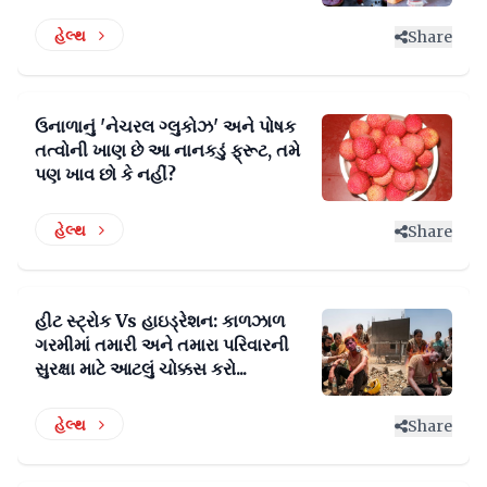
હેલ્થ
Share
ઉનાળાનું 'નેચરલ ગ્લુકોઝ' અને પોષક
તત્વોની ખાણ છે આ નાનકડું ફ્રૂટ, તમે
પણ ખાવ છો કે નહીં?
હેલ્થ
Share
હીટ સ્ટ્રોક Vs હાઇડ્રેશન: કાળઝાળ
ગરમીમાં તમારી અને તમારા પરિવારની
સુરક્ષા માટે આટલું ચોક્કસ કરો...
હેલ્થ
Share