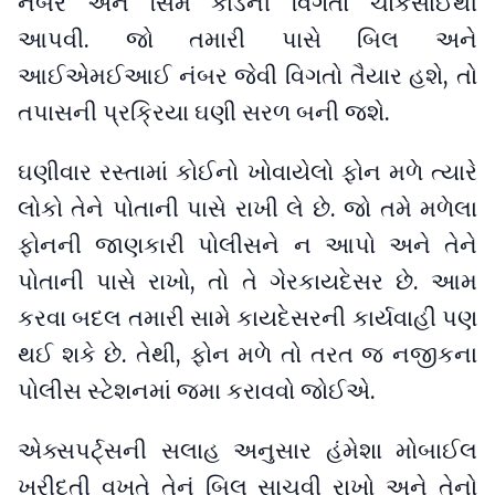
નંબર અને સિમ કાર્ડની વિગતો ચોકસાઈથી
આપવી. જો તમારી પાસે બિલ અને
આઈએમઈઆઈ નંબર જેવી વિગતો તૈયાર હશે, તો
તપાસની પ્રક્રિયા ઘણી સરળ બની જશે.
ઘણીવાર રસ્તામાં કોઈનો ખોવાયેલો ફોન મળે ત્યારે
લોકો તેને પોતાની પાસે રાખી લે છે. જો તમે મળેલા
ફોનની જાણકારી પોલીસને ન આપો અને તેને
પોતાની પાસે રાખો, તો તે ગેરકાયદેસર છે. આમ
કરવા બદલ તમારી સામે કાયદેસરની કાર્યવાહી પણ
થઈ શકે છે. તેથી, ફોન મળે તો તરત જ નજીકના
પોલીસ સ્ટેશનમાં જમા કરાવવો જોઈએ.
એક્સપર્ટ્સની સલાહ અનુસાર હંમેશા મોબાઈલ
ખરીદતી વખતે તેનું બિલ સાચવી રાખો અને તેનો