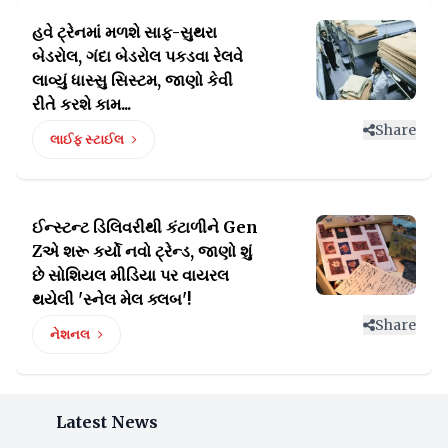
હવે ટ્રેનમાં મળશે સાફ-સુથરા
બેડરોલ, ગંદા બેડરોલ પકડવા
રેલવે
લાવ્યું ધાસ્સુ સિસ્ટમ, જાણો કેવી
રીતે કરશે કામ...
Share
લાઈફ સ્ટાઈલ
ઈન્સ્ટન્ટ ડિલિવરીથી કંટાળીને Gen
Zએ શરૂ કર્યો નવો ટ્રેન્ડ,
જાણો શું
છે સોશિયલ મીડિયા પર વાયરલ
થયેલી 'સ્નેલ મેલ ક્લબ'!
Share
નેશનલ
Latest News