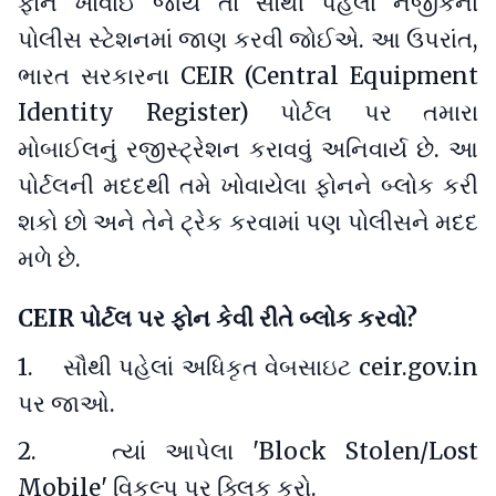
ફોન ખોવાઈ જાય તો સૌથી પહેલાં નજીકના
પોલીસ સ્ટેશનમાં જાણ કરવી જોઈએ. આ ઉપરાંત,
ભારત સરકારના CEIR (Central Equipment
Identity Register) પોર્ટલ પર તમારા
મોબાઈલનું રજીસ્ટ્રેશન કરાવવું અનિવાર્ય છે. આ
પોર્ટલની મદદથી તમે ખોવાયેલા ફોનને બ્લોક કરી
શકો છો અને તેને ટ્રેક કરવામાં પણ પોલીસને મદદ
મળે છે.
CEIR પોર્ટલ પર ફોન કેવી રીતે બ્લોક કરવો?
1. સૌથી પહેલાં અધિકૃત વેબસાઇટ ceir.gov.in
પર જાઓ.
2. ત્યાં આપેલા 'Block Stolen/Lost
Mobile' વિકલ્પ પર ક્લિક કરો.