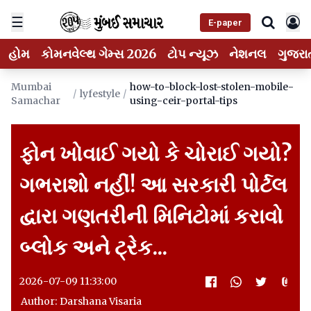
☰
E-paper
હોમ
કોમનવેલ્થ ગેમ્સ 2026
ટોપ ન્યૂઝ
નેશનલ
ગુજરા
Mumbai
how-to-block-lost-stolen-mobile-
/
lyfestyle
/
Samachar
using-ceir-portal-tips
ફોન ખોવાઈ ગયો કે ચોરાઈ ગયો?
ગભરાશો નહીં! આ સરકારી પોર્ટલ
દ્વારા ગણતરીની મિનિટોમાં કરાવો
બ્લોક અને ટ્રેક...
2026-07-09 11:33:00
Author: Darshana Visaria