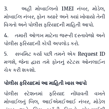
3. અહીં મોબાઈલનો IMEI નંબર, મોડેલ,
મોબાઈલ નંબર, ફોન ક્યારે અને ક્યાં ખોવાયો તેની
વિગતો અને પોલીસ ફરિયાદની માહિતી આપો.
4. તમારી ઓળખ માટેના જરૂરી દસ્તાવેજો અને
પોલીસ ફરિયાદની કોપી અપલોડ કરો.
5. સબમિટ કર્યા પછી તમને એક Request ID
મળશે, જેના દ્વારા તમે ફોનનું સ્ટેટસ ઓનલાઈન
ચેક કરી શકશો.
પોલીસ ફરિયાદમાં આ માહિતી ખાસ આપો
પોલીસ સ્ટેશનમાં ફરિયાદ નોંધાવતી વખતે
મોબાઈલનું બિલ, આઈએમઈઆઈ નંબર, મોડેલ