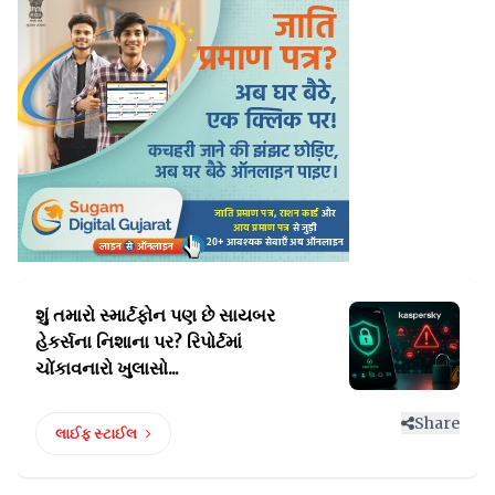
શું તમારો સ્માર્ટફોન પણ છે સાયબર
હેકર્સના
નિશાના પર? રિપોર્ટમાં
ચોંકાવનારો ખુલાસો...
Share
લાઈફ સ્ટાઈલ