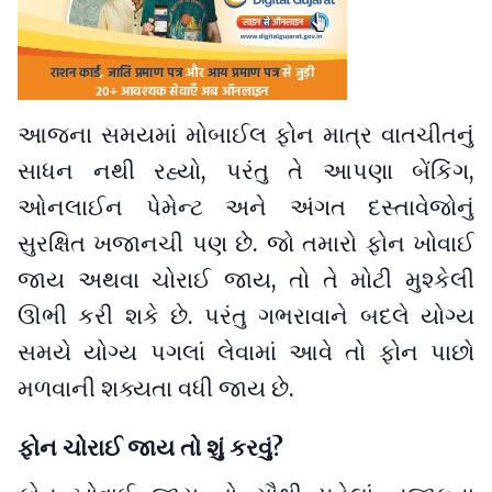
આજના સમયમાં મોબાઈલ ફોન માત્ર વાતચીતનું
સાધન નથી રહ્યો, પરંતુ તે આપણા બેંકિંગ,
ઓનલાઈન પેમેન્ટ અને અંગત દસ્તાવેજોનું
સુરક્ષિત ખજાનચી પણ છે. જો તમારો ફોન ખોવાઈ
જાય અથવા ચોરાઈ જાય, તો તે મોટી મુશ્કેલી
ઊભી કરી શકે છે. પરંતુ ગભરાવાને બદલે યોગ્ય
સમયે યોગ્ય પગલાં લેવામાં આવે તો ફોન પાછો
મળવાની શક્યતા વધી જાય છે.
ફોન ચોરાઈ જાય તો શું કરવું?