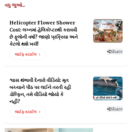
વધુ જુઓ...
Helicopter Flower Shower
Cost: લગ્નમાં હેલિકોપ્ટરથી કરાવવી
છે ફૂલોની
વર્ષા? જાણો પ્રક્રિયા અને
કેટલો થશે ખર્ચ!
Share
લાઈફ સ્ટાઈલ
શ્વાસ થંભાવી દેનારો વીડિયો: મૃત
બચ્ચાને પીઠ પર
લઈને તરતી રહી
ડોલ્ફિન, તમે વીડિયો જોયો કે
નહીં?
Share
લાઈફ સ્ટાઈલ