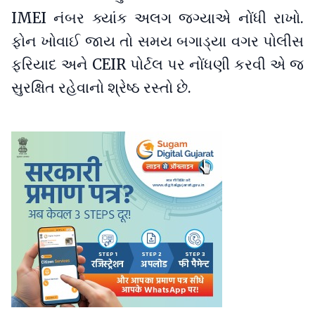
IMEI નંબર ક્યાંક અલગ જગ્યાએ નોંધી રાખો.
ફોન ખોવાઈ જાય તો સમય બગાડ્યા વગર પોલીસ
ફરિયાદ અને CEIR પોર્ટલ પર નોંધણી કરવી એ જ
સુરક્ષિત રહેવાનો શ્રેષ્ઠ રસ્તો છે.