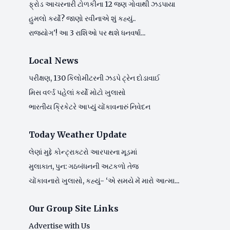
ફ્રોડ આચરનારી ટોળકીના 12 જણ ગોવાથી ઝડપાયા
હુમલો કર્યો? જાણો રવીનાએ શું કહ્યું..
રાજયોગ'! આ 3 રાશિઓ પર થશે ધનવર્ષા...
Local News
પરીક્ષણ, 130 કિલોમીટરની ઝડપે ટ્રેન દોડાવાઈ
મિસ વર્લ્ડ પહેલાં કર્યો મોટો ખુલાસો
ભારતીય ક્રિકેટરે આપ્યું ચોંકાવનારું નિવેદન
Today Weather Update
લેણાં મુદ્દે કોન્ટ્રાક્ટરો આરપારના મૂડમાં
મુલાકાત, પુન: ગઠબંધનની અટકળો તેજ
ચોંકાવનારો ખુલાસો, કહ્યું- ‘એ સમયે મેં મારો આત્મા...
Our Group Site Links
Advertise with Us