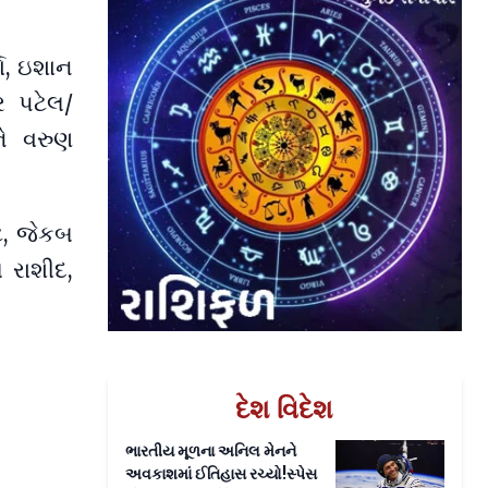
મા, ઇશાન
ષર પટેલ/
ને વરુણ
્ટ, જેકબ
 રાશીદ,
દેશ વિદેશ
ભારતીય મૂળના અનિલ મેનને
અવકાશમાં ઈતિહાસ રચ્યો!સ્પેસ