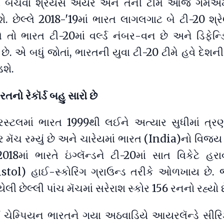
 બચવા શ્રેયસ ઐયર અને તેની ટીમે આજે ગમેએમ
. છેલ્લે 2018-'19માં ભારત લાગલગાટ બે ટી-20 શ્રેણી
તો ભારત ટી-20માં વર્લ્ડ નંબર-વન છે અને ડિફેન્ડિં
છે. એ બધું જોતાં, ભારતની યુવા ટી-20 ટીમે હવે દે
શે.
રતનો રેકૉર્ડ બહુ સારો છે
બ્રિસ્ટલમાં ભારત 1999થી લઈને અત્યાર સુધીમાં ત્ર
 મૅચ રમ્યું છે અને ચારેયમાં ભારત (India)નો વિજય
018માં ભારતે ઇંગ્લૅન્ડને ટી-20માં સાત વિકેટે હરાવ્ય
ristol) હાઈ-સ્કોરિંગ ગ્રાઉન્ડ તરીકે ઓળખાય છે.
ેલી છેલ્લી પાંચ મૅચમાં સરેરાશ સ્કોર 156 રનનો રહ્યો છ
ર્લ્ડ ચેમ્પિયન ભારતને ગયા અઠવાડિયે આયરલૅન્ડે સીર