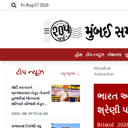
Fri Aug 07 2026
☰
હોમ
ટોપ ન્યૂઝ
નેશનલ
ગ
Mumbai
ટોપ ન્યૂઝ
વધુ જુઓ →
Samachar
મોદી સરકારને
ધ્રુજાવનારા ખેડૂત નેતાની
ભારત આજ
હાજરીમાં જેતપરમાં
શનિવારે યોજાશે ખેડૂત
શ્રેણી 
પંચાયત
2026-08-07 13:56:00
Bristol 202
રાજ્યમાં 150થી વધુ