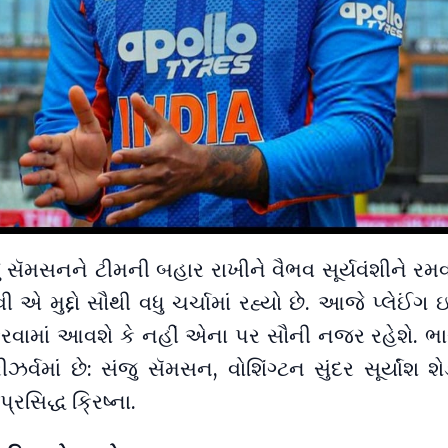
ુ સૅમસનને ટીમની બહાર રાખીને વૈભવ સૂર્યવંશીને રમ
 મુદ્દો સૌથી વધુ ચર્ચામાં રહ્યો છે. આજે પ્લેઈંગ 
રવામાં આવશે કે નહીં એના પર સૌની નજર રહેશે. ભા
ીઝર્વમાં છે: સંજુ સૅમસન, વોશિંગ્ટન સુંદર સૂર્યાંશ શે
્રસિદ્ધ ક્રિષ્ના.