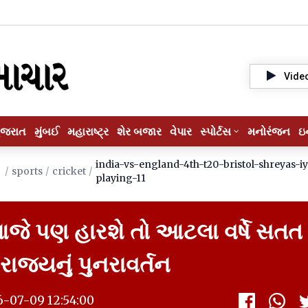
Vide
ુજરાત
મુંબઈ
મહારાષ્ટ્ર
શેર બજાર
વેપાર
સ્પોર્ટસ
મનોરંજન
ઇ
india-vs-england-4th-t20-bristol-shreyas-i
/
sports
/
cricket
/
playing-11
ે પણ હારશે તો આટલા વર્ષે સતત 
પરાજયનું પુનરાવર્તન
6-07-09 12:54:00