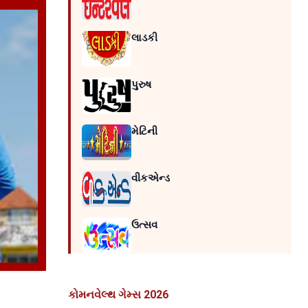
લાડકી
પુરુષ
મેટિની
વીકએન્ડ
ઉત્સવ
કોમનવેલ્થ ગેમ્સ 2026