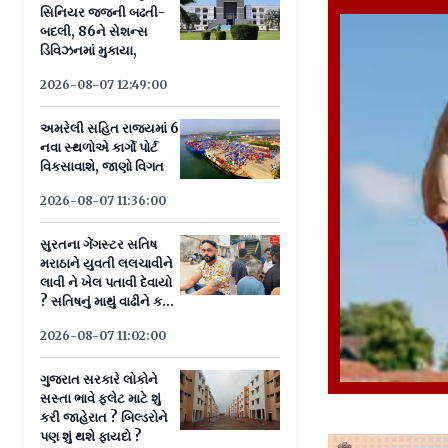
સિનિયર જજની બઢતી-
બદલી, 86ને સેશન્સ
ડિવિઝનમાં મુકાયા,
2026-08-07 12:49:00
અમરેલી સહિત રાજ્યમાં 6
નવા સ્થળોએ કાર્ગો પોર્ટ
વિકસાવાશે, જાણો વિગત
2026-08-07 11:36:00
સુરતના ગેંગસ્ટર સતિષ
મરાઠાને યુવતી લલચાવીને
લાવી ને ખેલ પતાવી દેવાયો
? સતિષનું માથું વાઢીને ક્યાં
લઈ જવાનું હતું ?
2026-08-07 11:02:00
ગુજરાત સરકારે લોકોને
સસ્તા ભાવે ફ્લેટ માટે શું
કરી જાહેરાત ? બિલ્ડરોને
પણ શું થશે ફાયદો ?