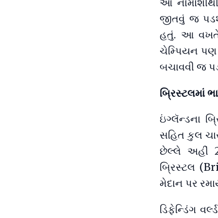
આ નામોશીથી
જીતવું જ પડશે
હતું. આ વખતે 
ચેમ્પિયન પણ 
બચાવવી જ પડ
બ્રિસ્ટલમાં ભા
ઇંગ્લૅન્ડના 
સહિત કુલ ચાર
છેલ્લે અહીં 2
બ્રિસ્ટલ (B
મેદાન પર રમાય
ડિફેન્ડિંગ વ