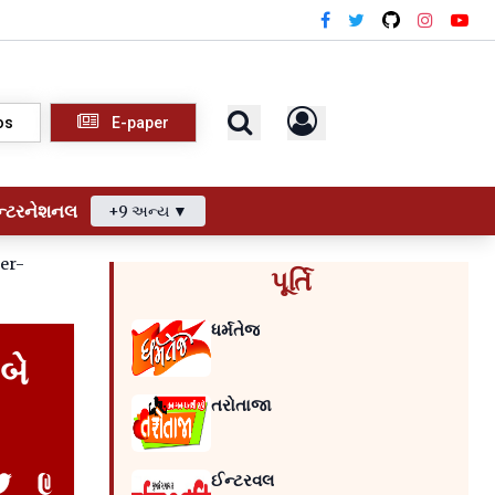
os
E-paper
ન્ટરનેશનલ
+9 અન્ય ▼
yer-
પૂર્તિ
ધર્મતેજ
બે
તરોતાજા
ઈન્ટરવલ