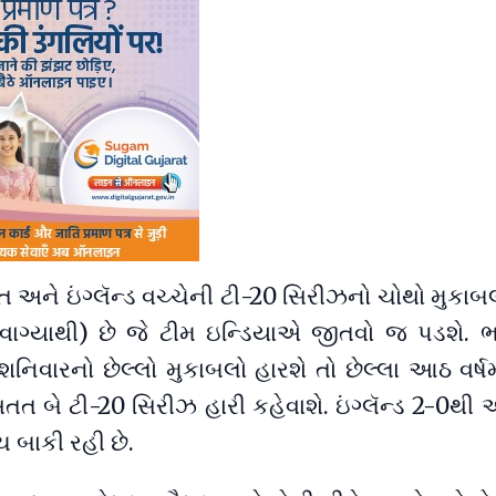
રત અને ઇંગ્લૅન્ડ વચ્ચેની ટી-20 સિરીઝનો ચોથો મુક
0 વાગ્યાથી) છે જે ટીમ ઇન્ડિયાએ જીતવો જ પડશે. 
વારનો છેલ્લો મુકાબલો હારશે તો છેલ્લા આઠ વર્ષમા
ત બે ટી-20 સિરીઝ હારી કહેવાશે. ઇંગ્લૅન્ડ 2-0થી
ચ બાકી રહી છે.