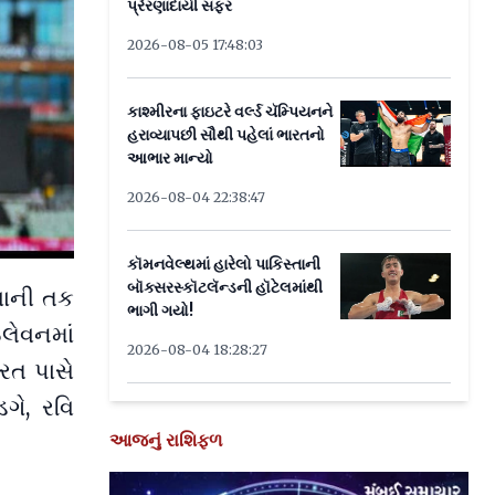
પ્રેરણાદાયી સફર
2026-08-05 17:48:03
કાશ્મીરના ફાઇટરે વર્લ્ડ ચૅમ્પિયનને
હરાવ્યાપછી સૌથી પહેલાં ભારતનો
આભાર માન્યો
2026-08-04 22:38:47
કૉમનવેલ્થમાં હારેલો પાકિસ્તાની
બૉક્સરસ્કૉટલૅન્ડની હૉટેલમાંથી
વાની તક
ભાગી ગયો!
ઇલેવનમાં
2026-08-04 18:28:27
રત પાસે
ડગે, રવિ
આજનું રાશિફળ