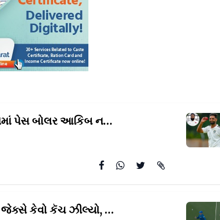
ટીમ ઇન્ડિયામાં પેસ બોલર આકિબ નબીના સમાવેશ વિશે ભૂતપૂર્વ
જુઓ...વિલ જેક્સે કેવો કૅચ ઝીલ્યો,
થાકી જશો એટલા વખાણ 