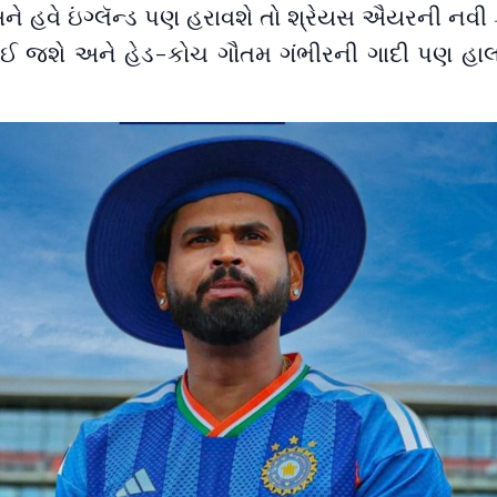
અને હવે ઇંગ્લૅન્ડ પણ હરાવશે તો શ્રેયસ ઐયરની નવી ક
ાઈ જશે અને હેડ-કોચ ગૌતમ ગંભીરની ગાદી પણ હ