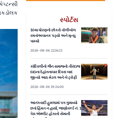
ેપ્ટન્સી
ાલકડોલક
સ્પોર્ટસ
10મા ધોરણનો છોકરો વૉલીબૉલ
રમતાંઅચાનક પડ્યો અને મૃત્યુ
પામ્યો
2026-08-06 22:14:32
કાંદિવલીનો જૈન સમાજનો તીરંદાજ
દાદાના દેહાંતનાચાર દિવસ બાદ
જીત્યો આઠ મેડલ અને બે ટ્રોફી
2026-08-06 19:24:00
આતંકવાદી હુમલામાં પગ ગુમાવ્યો
છતાં હિંમત ન હાર્યા, જાણોવર્લ્ડ નં. 1
પેરા એથ્લીટ હોકાતો સેમાની