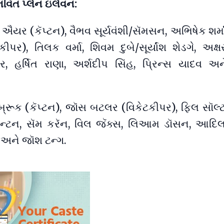
ભવિત પ્લેન ઇલેવન:
 ઐયર (કૅપ્ટન), વૈભવ સૂર્યવંશી/સૅમસન, અભિષેક શર્
ીપર), તિલક વર્મા, શિવમ દુબે/સૂર્યાંશ શેડગે, અક્
ંદર, હર્ષિત રાણા, અર્શદીપ સિંહ, પ્રિન્સ યાદવ અ
રી બ્રૂક (કૅપ્ટન), જૉસ બટલર (વિકેટકીપર), ફિલ સૉલ
બૅન્ટન, સૅમ કરૅન, વિલ જૅક્સ, લિઆમ ડૉસન, આદિલ
 અને જૉશ ટન્ગ.