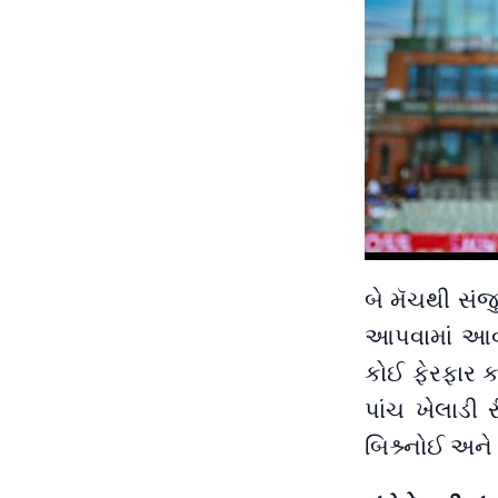
બે મૅચથી સંજ
આપવામાં આવી એ
કોઈ ફેરફાર ક
પાંચ ખેલાડી ર
બિશ્ર્નોઈ અને પ