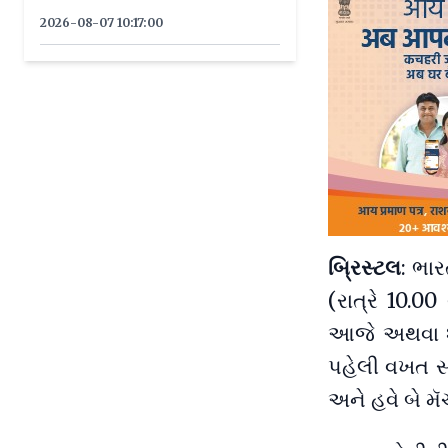
2026-08-07 10:17:00
બ્રિસ્ટલ
: ભા
(રાત્રે 10.0
આજે અથવા શનિ
પહેલી વખત સત
અને હવે બે મૅ