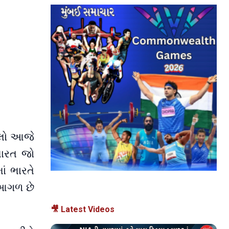
ાબલો આજે
ભારત જો
ં ભારતે
 આગળ છે
🎥 Latest Videos