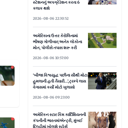
સ્ટેશનનું અપગ્રેડેશન કરતા 6
કલાક થશે
2026-08-06 22:30:52
અમેરિકાના ઉત્તર કેરોલિનામાં
ભીષણ ગોળીબાર;અનેક લોકોના
મોત, પોલીસે તપાસ શરૂ કરી
2026-08-06 10:57:00
ભારતીય ક્રિકેટરે આપ્યું ચોંકાવનારું નિવેદન
‘બીજા વિશ્વયુદ્ધ પછીના સૌથી મોટા
હુમલાની હતી તૈયારી...’,ટ્રમ્પે લાસ
વેગાસમાં કર્યો મોટો ખુલાસો
2026-08-06 09:23:00
અમેરિકન સ્ટાર કિમ કાર્દિશિયનની
કરશો
કંપનીની ભારતમાંએન્ટ્રી, મુંબઈ
દિલ્હીમાં ખોલશે સ્ટોર્સ