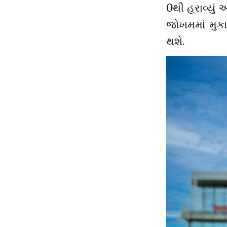
0થી હરાવ્યું 
જોખમમાં મુક
થશે.