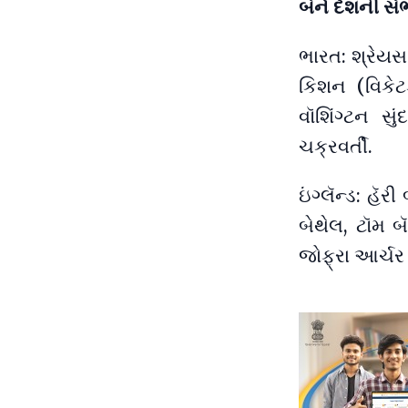
બંને દેશની સં
ભારત: શ્રેયસ
કિશન (વિકેટક
વૉશિંગ્ટન સુ
ચક્રવર્તી.
ઇંગ્લૅન્ડ: હૅ
બેથેલ, ટૉમ 
જોફ્રા આર્ચર