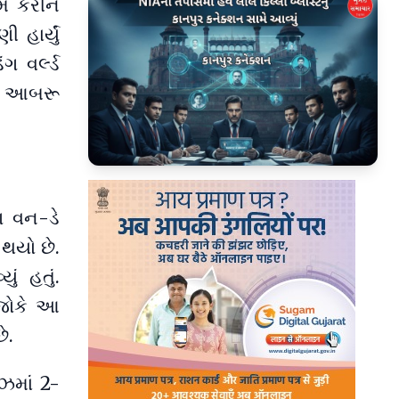
 કરીને
 હાર્યું
ગ વર્લ્ડ
શની આબરૂ
▶
ણ વન-ડે
 થયો છે.
ું હતું.
 જોકે આ
ે.
િઝમાં 2-