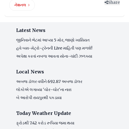
Share
નેશનલ
Latest News
જીનિવાને ભેટમાં આપ્યા 5 મોર, જાણો ખાસિયત
હવે બસ-મેટ્રો-ટ્રેનની Live માહિતી પણ મળશે!
અપેક્ષા કરતાં નબળા આવતા સોના-ચાંદી ઝળક્યા
Local News
અબજ ડૉલર વધીને 692.87 અબજ ડૉલર
લોકોએ લગાવ્યા 'ચોર-ચોર'ના નારા
બે આરોપી રાયપુરથી પકડાયા
Today Weather Update
ફ્રોડથી 7.42 કરોડ રૂપિયા જમા થયા