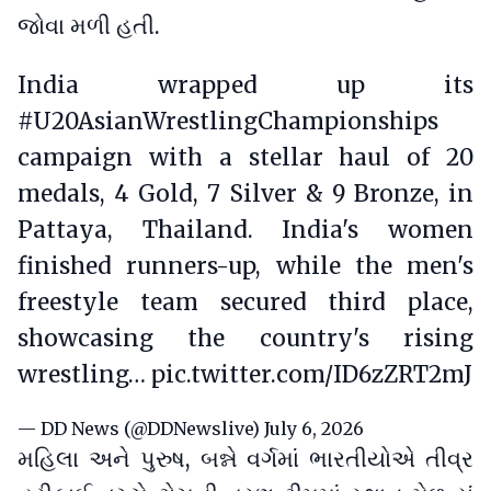
જોવા મળી હતી.
India wrapped up its
#U20AsianWrestlingChampionships
campaign with a stellar haul of 20
medals, 4 Gold, 7 Silver & 9 Bronze, in
Pattaya, Thailand. India's women
finished runners-up, while the men's
freestyle team secured third place,
showcasing the country's rising
wrestling…
pic.twitter.com/ID6zZRT2mJ
— DD News (@DDNewslive)
July 6, 2026
મહિલા અને પુરુષ, બન્ને વર્ગમાં ભારતીયોએ તીવ્ર