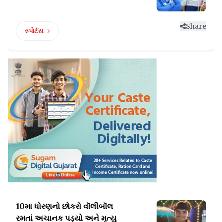
Share
સ્પોર્ટસ
10મા ધોરણનો છોકરો વૉલીબૉલ
રમતાં
અચાનક પડ્યો અને મૃત્યુ