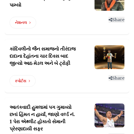
પામ્યો
Share
નેશનલ
કાંદિવલીનો જૈન સમાજનો તીરંદાજ
દાદાના દેહાંતના
ચાર દિવસ બાદ
જીત્યો આઠ મેડલ અને બે ટ્રોફી
Share
સ્પોર્ટસ
આતંકવાદી હુમલામાં પગ ગુમાવ્યો
છતાં હિંમત ન હાર્યા, જાણો
વર્લ્ડ નં.
1 પેરા એથ્લીટ હોકાતો સેમાની
પ્રેરણાદાયી સફર