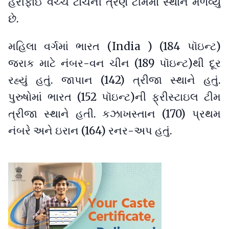
હરીફાઈ વચ્ચે ટોચની ત્રણ ટીમમાં સ્થાન મેળવ્યું
છે.
મહિલા વર્ગમાં ભારત (India ) (184 પૉઇન્ટ)
જરાક માટે નંબર-વન ચીન (189 પૉઇન્ટ)થી દૂર
રહ્યું હતું. જાપાન (142) ત્રીજા સ્થાને હતું.
પુરુષોમાં ભારત (152 પૉઇન્ટ)ની ફ્રીસ્ટાઇલ ટીમ
ત્રીજા સ્થાને હતી. કઝાખસ્તાન (170) પ્રથમ
નંબરે અને ઇરાન (164) રનર-અપ હતું.