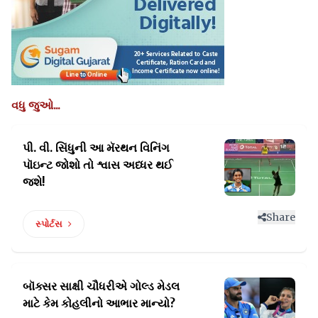
વધુ જુઓ...
પી. વી. સિંધુની આ મૅરથન વિનિંગ
પૉઇન્ટ
જોશો તો શ્વાસ અધ્ધર થઈ
જશે!
Share
સ્પોર્ટસ
બૉક્સર સાક્ષી ચૌધરીએ ગોલ્ડ મેડલ
માટે કેમ કોહલીનો આભાર માન્યો?