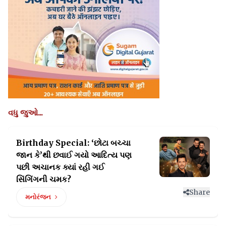
વધુ જુઓ...
Birthday Special: ‘છોટા બચ્ચા
જાન કે’થી છવાઈ ગયો આદિત્ય
પણ
પછી અચાનક ક્યાં રહી ગઈ
સિંગિંગની ચમક?
Share
મનોરંજન