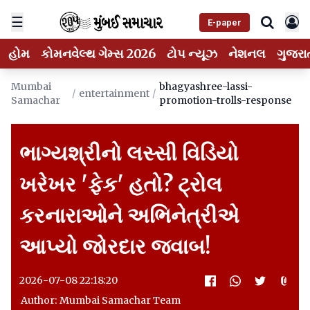
☰
E-paper
હોમ
કોમનવેલ્થ ગેમ્સ 2026
ટોપ ન્યૂઝ
નેશનલ
ગુજરા
Mumbai
bhagyashree-lassi-
/
entertainment
/
Samachar
promotion-trolls-response
ભાગ્યશ્રીનો લસ્સી વિડિયો
ખરેખર 'ફેક' હતો? ટ્રોલ
કરનારાઓને અભિનેત્રીએ
આપ્યો જોરદાર જવાબ!
2026-07-08 22:18:20
Author: Mumbai Samachar Team