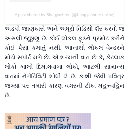
A post shared by Bhagyashree (@bhagyashree.online)
અડધી જાણકારી અને અધૂરો વિડિયો શૅર કરવો જ
અસલી જુઠ્ઠાણું છે. કોઈ લોકલ ફૂડને પ્રમોટ કરીને
કોઈ પૈસા કમાતું નથી. આનાથી લોકલ વેન્ડરને
મોટો સપોર્ટ મળે છે. એ શરમની વાત છે કે, કેટલાક
લોકો ખાલી દિમાગવાળા લોકો, આટલી સામાન્ય
વાતમાં નેગેટિવિટી શોધી લે છે. કાશી જેવી પવિત્ર
જગ્યા પર તમારી કારણ વગરની ટીકા મહત્ત્વહિન
છે.