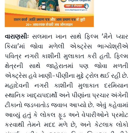
વારાણસીઃ
સલમાન ખાન સાથે ફિલ્મ 'મૈને પ્યાર
કિયા'માં જોવા મળેલી એક્ટ્રેસ ભાગ્યેશ્રીએ
પવિત્ર નગરી કાશીની મુલાકાત કરી હતી. ફિલ્મ
ક્ષેત્રની સાથે જાહેરાતમાં પણ જોવા મળતી
એક્ટ્રેસ હવે ખાણી-પીણીના મુદ્દે ટ્રોલ થઈ રહી છે.
મહાદેવની નગરી કાશીની મુલાકાત દરમિયાન
સ્થાનિક ખાદ્યપદાર્થો અને પીણાંના પ્રચાર અંગેની
ટીકાનો જડબાતોડ જવાબ આપ્યો છે. એવું કહેવામાં
આવ્યું હતું કે લોકલ ફૂડ અને વેપારીઓને પ્રમોટ
કરવાથી તેમને મદદ મળે છે, અને કેટલાક લોકો