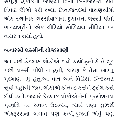
સંપૂર્ણ હકીકતો જાણ્યા વિના બિનજરૂરી રીતે
વિવાદ ઊભો કરી રહ્યા છે.તાજેતરમાં વારાણસીમાં
એક સ્થાનિક લસ્સીવાળાની દુકાનમાં લસ્સી પીતો
ભાગ્યશ્રીનો એક વીડિયો સોશિયલ મીડિયા પર
વાયરલ થયો હતો.
બનારસી લસ્સીની મોજ માણી
આ પછી કેટલાક લોકોએ દાવો કર્યો હતો કે તે શૂટ
પછી લસ્સી પીધી ન હતી, કારણ કે તેમાં ખાંડનું
પ્રમાણ વધુ હતું.આ વાત અને વિડિયો ઈન્ટરનેટ
સુધી પહોંચી જતા લોકોએ કોમેન્ટ કરીને ટ્રોલ કરી
દીધી હતી. જ્યારે કેટલાક લોકોએ તેની પ્રમોશનલ
પ્રવૃત્તિ પર સવાલ ઉઠાવ્યા, ત્યારે ઘણા યુઝર્સે
એક્ટ્રેસનો બચાવ પણ કર્યો,યુઝર્સે એવું પણ