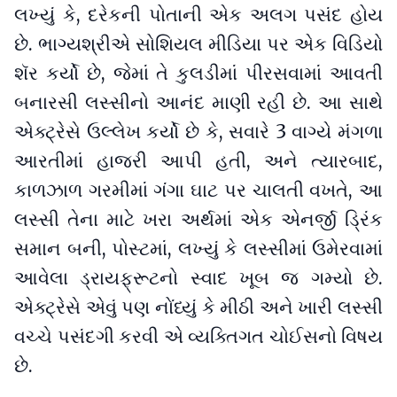
લખ્યું કે, દરેકની પોતાની એક અલગ પસંદ હોય
છે. ભાગ્યશ્રીએ સોશિયલ મીડિયા પર એક વિડિયો
શૅર કર્યો છે, જેમાં તે કુલડીમાં પીરસવામાં આવતી
બનારસી લસ્સીનો આનંદ માણી રહી છે. આ સાથે
એક્ટ્રેસે ઉલ્લેખ કર્યો છે કે, સવારે 3 વાગ્યે મંગળા
આરતીમાં હાજરી આપી હતી, અને ત્યારબાદ,
કાળઝાળ ગરમીમાં ગંગા ઘાટ પર ચાલતી વખતે, આ
લસ્સી તેના માટે ખરા અર્થમાં એક એનર્જી ડ્રિંક
સમાન બની, પોસ્ટમાં, લખ્યું કે લસ્સીમાં ઉમેરવામાં
આવેલા ડ્રાયફ્રૂટનો સ્વાદ ખૂબ જ ગમ્યો છે.
એક્ટ્રેસે એવું પણ નોંધ્યું કે મીઠી અને ખારી લસ્સી
વચ્ચે પસંદગી કરવી એ વ્યક્તિગત ચોઈસનો વિષય
છે.