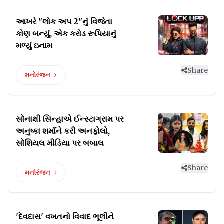
આખરે "લોક અપ 2"નું વિજેતા
કોણ બન્યું,
એક કરોડ રૂપિયાનું
મળ્યું ઇનામ
Share
મનોરંજન
સોનાક્ષી સિન્હાએ ઈન્સ્ટાગ્રામ પર
અનુષ્કા
શર્માને કરી અનફોલો,
સોશિયલ મીડિયા પર બબાલ
Share
મનોરંજન
'દેવદાસ' વખતનો વિવાદ ભૂલીને