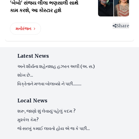
'બેબો' સંજય લીલા
ભણસાલી સાથે
કામ કરશે, આ કોસ્ટાર હશે
Share
મનોરંજન
Latest News
અને શૌર્યના શહેનશાહ હઝરત અલી (અ. સ.)
શોખ છે...
વિક્રેતાને મળવા બોલાવ્યો ને પછી.........
Local News
શરૂ, જાણો શું લેવાયું પહેલું કદમ ?
મુશ્કેલ કેમ?
જે સરખું કમાઈ લાવતો હોય એ જ કે પછી...