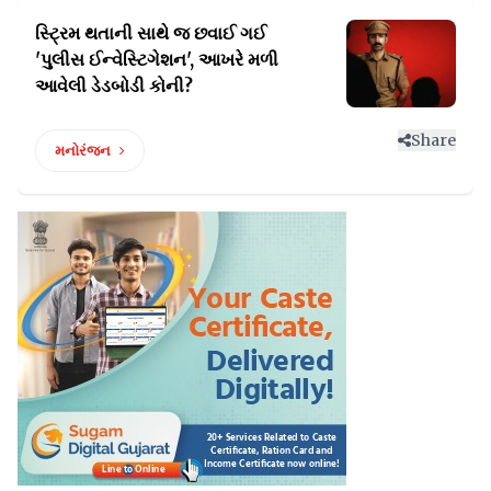
સ્ટ્રિમ થતાની સાથે જ છવાઈ ગઈ
'પુલીસ ઈન્વેસ્ટિગેશન',
આખરે મળી
આવેલી ડેડબોડી કોની?
Share
મનોરંજન