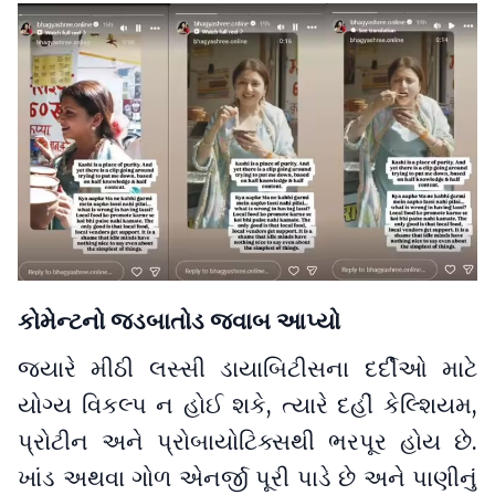
કોમેન્ટનો જડબાતોડ જવાબ આપ્યો
જ્યારે મીઠી લસ્સી ડાયાબિટીસના દર્દીઓ માટે
યોગ્ય વિકલ્પ ન હોઈ શકે, ત્યારે દહીં કેલ્શિયમ,
પ્રોટીન અને પ્રોબાયોટિક્સથી ભરપૂર હોય છે.
ખાંડ અથવા ગોળ એનર્જી પૂરી પાડે છે અને પાણીનું