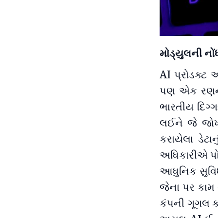
મોડ્યુલની નોં
AI પ્રોડક્ટ અ
પણ એક રણનીત
ભારતીય દિગ્ગ
લઈને જે જોખમ
કરાયેલા ડેટા
અધિકારીએ પોત
આધુનિક સુવિધ
જેના પર કામ 
કંપની ગૂગલ 