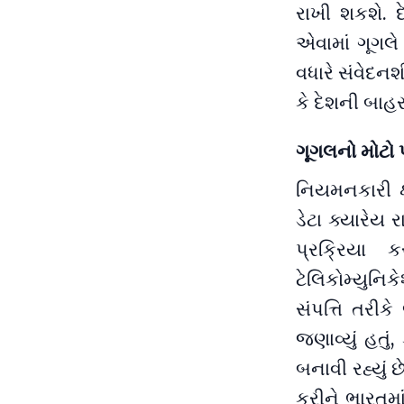
રાખી શકશે. દ
એવામાં ગૂગલે
વધારે સંવેદનશ
કે દેશની બાહ
ગૂગલનો મોટો 
નિયમનકારી ક્
ડેટા ક્યારેય 
પ્રક્રિયા ક
ટેલિકોમ્યુનિક
સંપત્તિ તરીકે
જણાવ્યું હતુ
બનાવી રહ્યું
કરીને ભારતમ