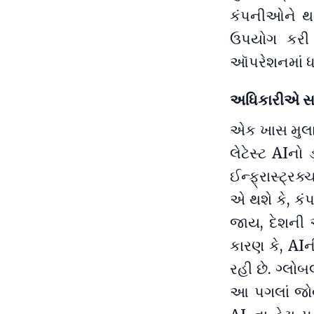
કંપનીઓને થવ
ઉપયોગ કરી ર
ઑપરેશનમાં ધર
અધિકારીએ સ
એક ખાસ મુલાક
લેટેસ્ટ AIનો
ઈન્ફ્રાસ્ટ્રક
એ થશે કે, કંપ
જાય, દેશની અ
કારણ કે, AIની
રહી છે. ગ્લોબ
આ પગલાં જોવામ