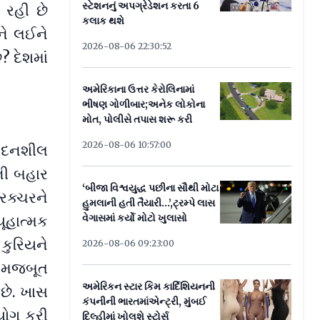
સ્ટેશનનું અપગ્રેડેશન કરતા 6
 રહી છે
કલાક થશે
ને લઈને
2026-08-06 22:30:52
? દેશમાં
અમેરિકાના ઉત્તર કેરોલિનામાં
ભીષણ ગોળીબાર;અનેક લોકોના
મોત, પોલીસે તપાસ શરૂ કરી
2026-08-06 10:57:00
ંવેદનશીલ
શની બહાર
‘બીજા વિશ્વયુદ્ધ પછીના સૌથી મોટા
રક્ચરને
હુમલાની હતી તૈયારી...’,ટ્રમ્પે લાસ
વેગાસમાં કર્યો મોટો ખુલાસો
યૂહાત્મક
 કુરિયને
2026-08-06 09:23:00
ઓ મજબૂત
અમેરિકન સ્ટાર કિમ કાર્દિશિયનની
છે. ખાસ
કંપનીની ભારતમાંએન્ટ્રી, મુંબઈ
યોગ કરી
દિલ્હીમાં ખોલશે સ્ટોર્સ