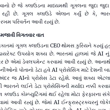
ાનો છે જે ક્લાઉડના માધ્યમથી ગૂગલના જુદા જુદા 
હી છે. ગૂગલ ક્લાઉડે એલાન કર્યું છે કે, ભા
ખમ પરિવર્તન આવી રહ્યું છે.
મજાવી વિગતવાર વાત
ાતમાં ગૂગલ ક્લાઉડના CEO થોમસ કુરિયને કહ્યું હતું
 ડાયરેક્ટ ઉપયોગ શક્ય છે. ભારતમાં હાલમાં જે AI ન
્ચર છે એમાં ડેવલપમેન્ટ કરવામાં આવી રહ્યું છે. આના
નીઓનો પોતાનો ડેટા હવે AI પ્રોસેસિંગ માટે દેશની બ
ંદર જ AIનો પ્રોસેસ ડેટા રહેશે. આવું શક્ય એટલા 
 ભારતને લઈને ડેટા પ્રોસેસિંગની મર્યાદા નક્કી કરવ
લ ક્લાઉડ કોમ્પ્યુટિંગમાં થઈ રહેલા મોટા ફેરફારના સંક
ાં આવી રહ્યું છે. જેમાં AI ઈન્ફ્રાસ્ટ્રક્ચરનું લ