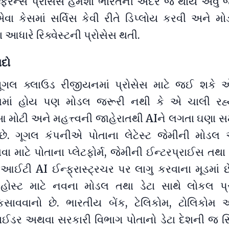
રેન્સ પ્રોસેસ હંમેશા ભારતની અંદર જ થાય એવું 
વા કેસમાં સર્વિસ કેવી રીતે ડિપ્લોય કરવી અને મો
ા આધારે રિક્વેસ્ટની પ્રોસેસ થતી.
યદો
ગલ ક્લાઉડ રીજીયનમાં પ્રોસેસ માટે જઈ શકે એ
તમાં હોય પણ મોડલ જરૂરી નથી કે એ ચાલી રહ્ય
 મોટી અને મહત્ત્વની જાહેરાતથી AIને લગતા ઘણા 
છે. ગૂગલ કંપનીએ પોતાના લેટેસ્ટ જેમીની મોડલ
 માટે પોતાના પ્લેટફોર્મ, જેમીની ઈન્ટરપ્રાઈસ તથા
આઈટી AI ઈન્ફ્રાસ્ટ્રચર પર લાગુ કરવાના મૂડમાં 
ં હોસ્ટ માટે નવના મોડલ તથા ડેટા સાથે લોકલ પ્ર
િકસાવવાનો છે. ભારતીય બેંક, ટેલિકોમ, ટોલિકોમ 
ોવાઈડર અથવા સરકારી વિભાગ પોતાનો ડેટા દેશની જ સિ