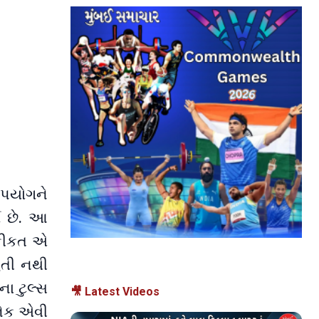
પયોગને
ો છે. આ
 હકીકત એ
િતી નથી
ના ટુલ્સ
🎥 Latest Videos
અનેક એવી