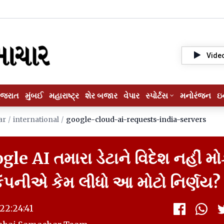
Vide
ુજરાત
મુંબઈ
મહારાષ્ટ્ર
શેર બજાર
વેપાર
સ્પોર્ટસ
મનોરંજન
ઇ
ar
/
international
/
google-cloud-ai-requests-india-servers
gle AI તમારા ડેટાને વિદેશ નહીં મો
ંપનીએ કેમ લીધો આ મોટો નિર્ણય?
22:24:41