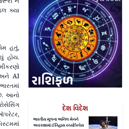
જરૂરી ન
ડલ ક્યા
મ હતું,
ું હોય.
સમીકરણો
 અને AI
 ભારતમાં
છે. આનો
ોસેસિંગ
દેશ વિદેશ
ઑપરેટર,
ભારતીય મૂળના અનિલ મેનને
સ્ટમમાં
અવકાશમાં ઈતિહાસ રચ્યો!સ્પેસ