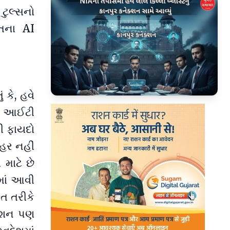
ટુલ્સનો
રતના AI
 કે, હવે
▶
ું આઈટી
થી ફાયદો
ાહર નહીં
માટે છે
ામાં આવી
ેત તરીકે
ોકેશન પણ