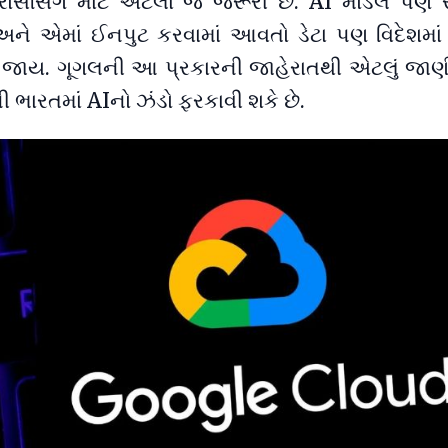
્રોસેસિંગ માટે એટલા જ જરૂરી છે. AI મોડેલ પણ સ્
ને એમાં ઈનપુટ કરવામાં આવતો ડેટા પણ વિદેશમાં 
ં જાય. ગૂગલની આ પ્રકારની જાહેરાતથી એટલું જાણી
પની ભારતમાં AIનો ઝંડો ફરકાવી શકે છે.