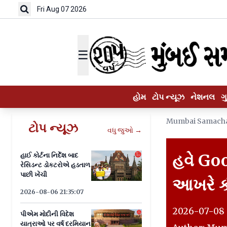
Fri Aug 07 2026
☰
હોમ
ટોપ ન્યૂઝ
નેશનલ
ગ
Mumbai Samach
ટોપ ન્યૂઝ
વધુ જુઓ →
હવે Goo
હાઈ કોર્ટના નિર્દેશ બાદ
રેસિડન્ટ ડોકટરોએ હડતાળ
પાછી ખેંચી
આખરે ક
2026-08-06 21:35:07
2026-07-08 
પીએમ મોદીની વિદેશ
યાત્રાઓ પર વર્ષ દરમિયાન