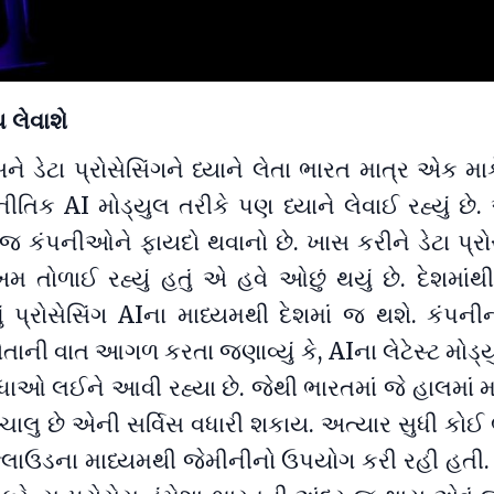
ધ લેવાશે
ને ડેટા પ્રોસેસિંગને ધ્યાને લેતા ભારત માત્ર એક માર
િક AI મોડ્યુલ તરીકે પણ ધ્યાને લેવાઈ રહ્યું છે
જ કંપનીઓને ફાયદો થવાનો છે. ખાસ કરીને ડેટા પ્રોસ
 તોળાઈ રહ્યું હતું એ હવે ઓછું થયું છે. દેશમાંથ
નું પ્રોસેસિંગ AIના માધ્યમથી દેશમાં જ થશે. કંપન
ાની વાત આગળ કરતા જણાવ્યું કે, AIના લેટેસ્ટ મોડ્
ાઓ લઈને આવી રહ્યા છે. જેથી ભારતમાં જે હાલમાં મ
ચાલુ છે એની સર્વિસ વધારી શકાય. અત્યાર સુધી કોઈ
ક્લાઉડના માધ્યમથી જેમીનીનો ઉપયોગ કરી રહી હતી.