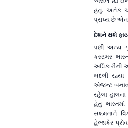
અસલ AI ઈન્ફ
હતું. અનેક એ
પ્રાપ્ય છે એન
દેશને થશે ફા
પછી અન્ય ગૂ
કસ્ટમર ભાર
અધિકારીની આ
બદલી રહ્યા 
એજન્ટ બનાવવા
રહેલા હાલના 
હેતુ ભારતમા
સક્ષમતાને વ
હેલ્થકેર પ્ર