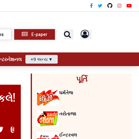
os
E-paper
ન્ટરનેશનલ
+9 અન્ય ▼
પૂર્તિ
ધર્મતેજ
કલે!
તરોતાજા
ઈન્ટરવલ