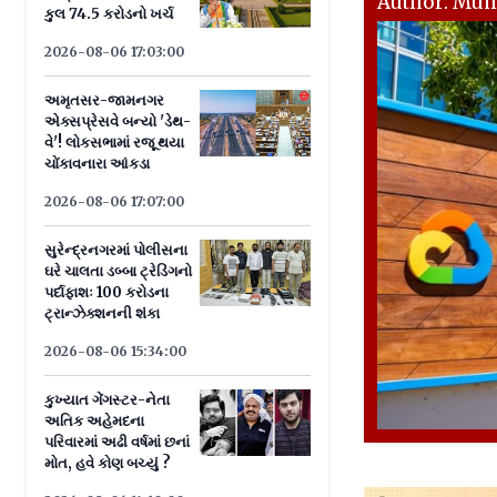
Author: Mu
કુલ 74.5 કરોડનો ખર્ચ
2026-08-06 17:03:00
અમૃતસર-જામનગર
એક્સપ્રેસવે બન્યો 'ડેથ-
વે'! લોકસભામાં રજૂ થયા
ચોંકાવનારા આંકડા
2026-08-06 17:07:00
સુરેન્દ્રનગરમાં પોલીસના
ઘરે ચાલતા ડબ્બા ટ્રેડિંગનો
પર્દાફાશઃ 100 કરોડના
ટ્રાન્ઝેક્શનની શંકા
2026-08-06 15:34:00
કુખ્યાત ગેંગસ્ટર-નેતા
અતિક અહેમદના
પરિવારમાં અઢી વર્ષમાં છનાં
મોત, હવે કોણ બચ્યું ?