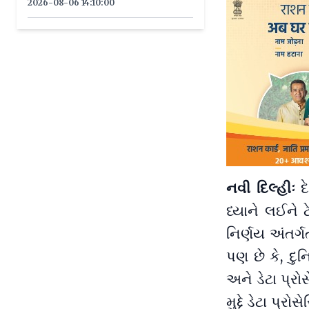
2026-08-06 14:10:00
નવી દિલ્હીઃ
દ
ધ્યાને લઈને 
નિર્ણય અંતર્
પણ છે કે, દુ
અને ડેટા પ્રો
મુદ્દે ડેટા પ