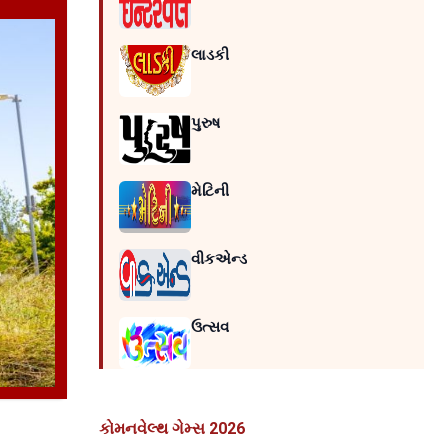
લાડકી
પુરુષ
મેટિની
વીકએન્ડ
ઉત્સવ
કોમનવેલ્થ ગેમ્સ 2026