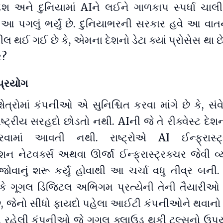
ેશ અને દુનિયામાં AIને લઈને ગાળકાપ સ્પર્ધા ચાલી
 આ પગલું ભર્યું છે. દુનિયાભરની સરકાર હવે આ વાત
ીલ થઈ ગઈ છે કે, એમના દેશનો ડેટા ક્યાં પ્રોસેસ થા છે
ર?
પ્રયોગ
ષેત્રોમાં કંપનીઓ એ સુનિશ્ચિત કરવા માંગે છે કે, સ
રાષ્ટ્રીય સરહદો છોડતો નથી. AIની જે તે રીક્વેસ્ટ દે
રવામાં આવતી નથી. રાષ્ટ્રોએ AI ઈન્ફ્રાસ્ટ્
ેશન નેટવર્ક્સ અથવા ઊર્જા ઈન્ફ્રાસ્ટ્રક્ચર જેવી વ્
 જોવાનું શરૂ કર્યું હોવાથી આ ચર્ચા વધુ તીવ્ર બની.
ં, કે ગૂગલ ડિજિટલ અભિગમ પ્રત્યેની તેની તૈયારી
 છે, જેનો સીધો ફાયદો પહેલા આઈટી કંપનીઓને થવાનો 
ાં રહેલી કંપનીઓ જે ગૂગલ ક્લાઉડ થકી ટુલ્સનો ઉપ