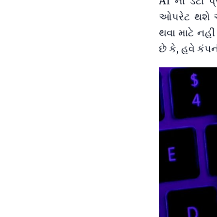
AI ના ડેટા પ
ઓપરેટ થશે અ
થવા માટે નહી
છે કે, હવે કં