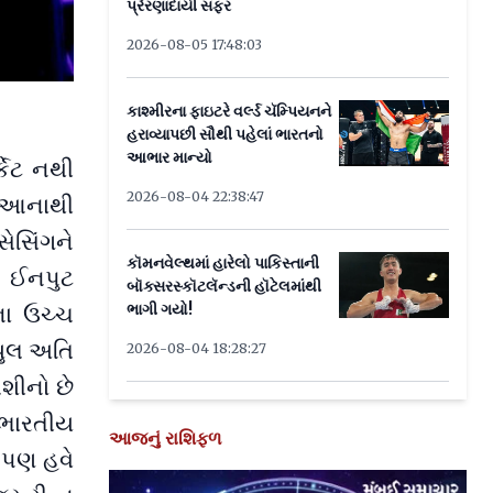
પ્રેરણાદાયી સફર
2026-08-05 17:48:03
કાશ્મીરના ફાઇટરે વર્લ્ડ ચૅમ્પિયનને
હરાવ્યાપછી સૌથી પહેલાં ભારતનો
આભાર માન્યો
્કેટ નથી
2026-08-04 22:38:47
. આનાથી
ેસિંગને
કૉમનવેલ્થમાં હારેલો પાકિસ્તાની
ી ઈનપુટ
બૉક્સરસ્કૉટલૅન્ડની હૉટેલમાંથી
ભાગી ગયો!
ીના ઉચ્ચ
યુલ અતિ
2026-08-04 18:28:27
શીનો છે
 ભારતીય
આજનું રાશિફળ
 પણ હવે