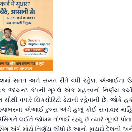
ેશમાં સતત અને સખત રીતે વધી રહેલા એઆઈના ઉ
ટેક જાયન્ટ કંપની ગૂગલે એક મહત્ત્વનો નિર્ણય કર્ય
ગત સૌથી વધારે સિક્યોરિટી ડેટાની રહેવાની છે, જોકે
નિયાભરના એઆઈ ટુલ્સ અંગે હજું કોઈ સત્તાવાર માહ
સેસિંગને લઈને જોખમ તોળાઈ રહ્યું છે ત્યારે ગૂગલે પોતા
્રોસેસિંગ અંગે મોટો નિર્ણય લીધો છે.આનો ફાયદો દેશની 