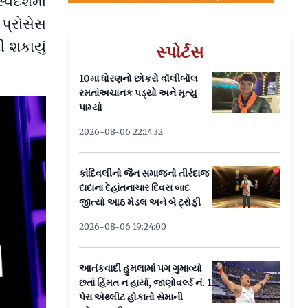
વદેશમાં
પ્રોસેસ
 શકાયું
સ્પોર્ટસ
10મા ધોરણનો છોકરો વૉલીબૉલ
રમતાંઅચાનક પડ્યો અને મૃત્યુ
પામ્યો
2026-08-06 22:14:32
કાંદિવલીનો જૈન સમાજનો તીરંદાજ
દાદાના દેહાંતનાચાર દિવસ બાદ
જીત્યો આઠ મેડલ અને બે ટ્રોફી
2026-08-06 19:24:00
આતંકવાદી હુમલામાં પગ ગુમાવ્યો
છતાં હિંમત ન હાર્યા, જાણોવર્લ્ડ નં. 1
પેરા એથ્લીટ હોકાતો સેમાની