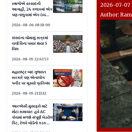
સ્થળોએ વરસાદની
2026-07-07 1
આગાહી, 24 કલાકમાં એક
Author: Ram
પણ તાલુકામાં એક ઇંચથી
વધુ વરસાદ નહીં
2026-08-06 08:18:00
સંસદના ચોમાસું સત્રમાં
ચર્ચા વિના પસાર થયા 5
બિલ
2026-08-05 22:43:53
મહારાષ્ટ્ર બાદ ગુજરાત
સરકારે પણ એનાલોગ
પનીર પર મૂક્યો પ્રતિબંધ
2026-08-05 21:11:12
આરએસી મુસાફરો માટે
મોટા સમાચાર: હવે AC
કોચમાં મળશે સંપૂર્ણ બેડરોલ
કિટ, રેલવે બોર્ડનો કડક
આદેશ