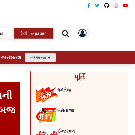
os
E-paper
ન્ટરનેશનલ
+9 અન્ય ▼
પૂર્તિ
ધર્મતેજ
ેશની
 અબજ
તરોતાજા
ઈન્ટરવલ