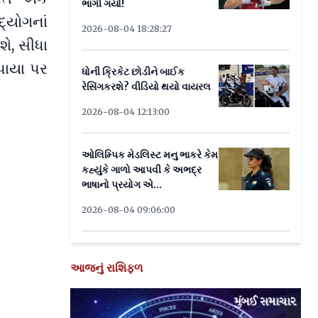
ભાગી ગયો!
્યોગનાં
2026-08-04 18:28:27
ે, સીધા
પાયા પર
ધોની ક્રિકેટ છોડીને બાઈક
રેસિંગકરશે? વીડિયો થયો વાયરલ
2026-08-04 12:13:00
ઓલિમ્પિક મેડલિસ્ટ મનુ ભાકરે કેમ
કહ્યુંકે ગાળો આપવી કે અભદ્ર
ભાષાનો પ્રયોગ એ...
2026-08-04 09:06:00
આજનું રાશિફળ