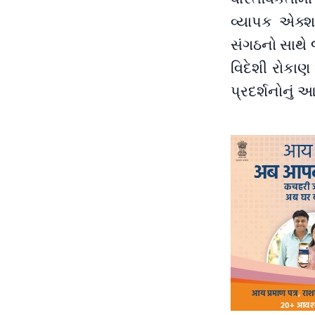
વ્યાપક એક્શન
સંગઠનો સાથે 
વિદેશી રોકાણ
પ્રદર્શનોનુ