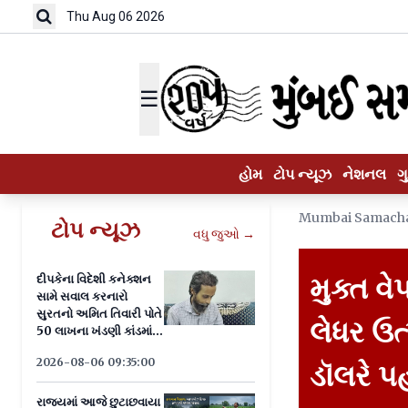
Thu Aug 06 2026
☰
હોમ
ટોપ ન્યૂઝ
નેશનલ
ગ
Mumbai Samach
ટોપ ન્યૂઝ
વધુ જુઓ →
મુક્ત વે
દીપકેના વિદેશી કનેક્શન
સામે સવાલ કરનારો
સુરતનો અમિત તિવારી પોતે
લેધર ઉ
50 લાખના ખંડણી કાંડમાં
ખરડાયેલો
2026-08-06 09:35:00
ડૉલરે પ
રાજ્યમાં આજે છુટાછવાયા