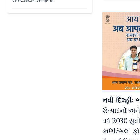
2026-08-05 20:39:00
નવી દિલ્હીઃ
ભ
ઉત્પાદનો અને 
વર્ષ 2030 સુ
કાઉન્સિલ ફો