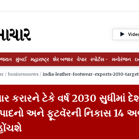
Vide
ુજરાત
મુંબઈ
મહારાષ્ટ્ર
શેર બજાર
વેપાર
સ્પોર્ટસ
મનોરંજન
ઇ
ar
/
businessnews
/
india-leather-footwear-exports-2030-target
પાર કરારને ટેકે વર્ષ 2030 સુધીમાં દ
ત્પાદનો અને ફૂટવૅરની નિકાસ 14
હોંચશે