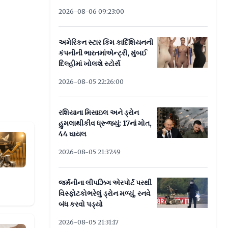
2026-08-06 09:23:00
અમેરિકન સ્ટાર કિમ કાર્દિશિયનની
કંપનીની ભારતમાંએન્ટ્રી, મુંબઈ
દિલ્હીમાં ખોલશે સ્ટોર્સ
2026-08-05 22:26:00
રશિયાના મિસાઇલ અને ડ્રોન
હુમલાથીકીવ ધ્રૂજ્યું: 17નાં મોત,
44 ઘાયલ
ો આશાવાદ
2026-08-05 21:37:49
જર્મનીના લીપઝિગ એરપોર્ટ પરથી
વિસ્ફોટકોભરેલું ડ્રોન મળ્યું, રનવે
બંધ કરવો પડ્યો
2026-08-05 21:31:17