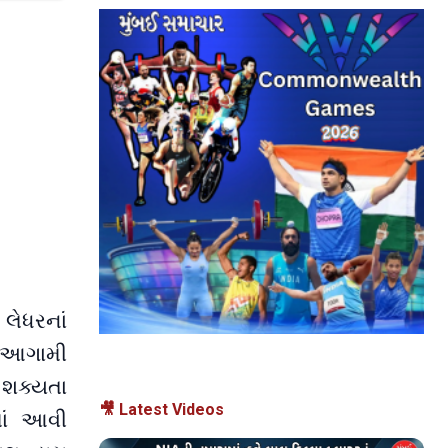
 લેધરનાં
ને આગામી
ી શક્યતા
🎥 Latest Videos
માં આવી