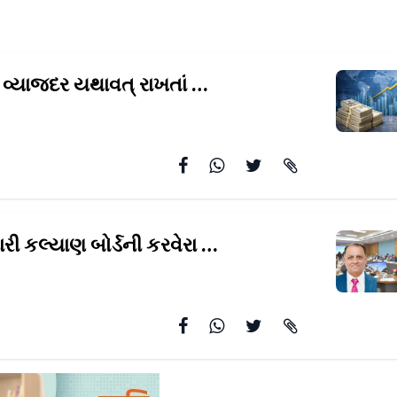
રિઝર્વ બૅન્કે વ્યાજદર યથાવત્‌‍ રાખતાં
ડૉલર સામે રૂપિયો 19 પૈ
રાષ્ટ્રીય વેપારી કલ્યાણ બોર્ડની કરવેરા સમિતિના
સભ્યોમાં ગ્રોમ