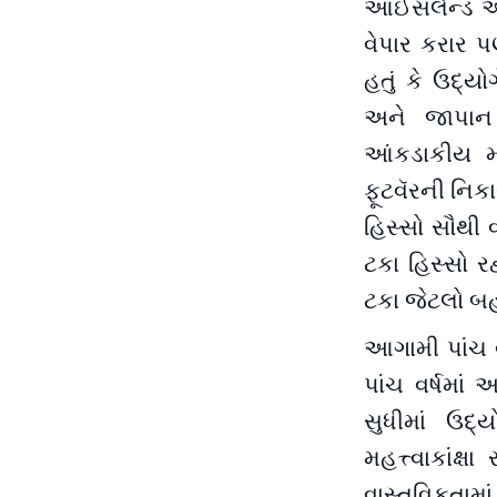
આઈસલેન્ડ અને
વેપાર કરાર પ
હતું કે ઉદ્યો
અને જાપાન ખ
આંકડાકીય મ
ફૂટવૅરની નિ
હિસ્સો સૌથી 
ટકા હિસ્સો ર
ટકા જેટલો બહ
આગામી પાંચ વ
પાંચ વર્ષમા
સુધીમાં ઉદ
મહત્ત્વાકાંક્
વાસ્તવિકતામ