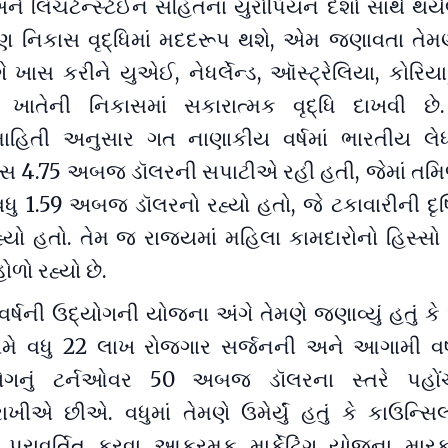
 લિચટેન્સ્ટેઈન સહિતનાં યુરોપિયન દેશો સાથે થયેલ
ણ નિકાસ વૃદ્ધિમાં મદદરૂપ થશે, એમ જણાવતા તેમણે ઉ
ગે ખાસ કરીને યુએઈ, નેધર્લેન્ડ, ઑસ્ટ્રેલિયા, કોરિય
ાતેની નિકાસમાં સકારાત્મક વૃદ્ધિ દાખવી છે. 
ાહિતી અનુસાર ગત નાણાકીય વર્ષમાં ભારતીય લ
કાસ 4.75 અબજ ડૉલરની સપાટીએ રહી હતી, જેમાં તમિ
વધુ 1.59 અબજ ડૉલરનો રહ્યો હતો, જે ટકાવારીની દૃષ
હ્યો હતો. તેમ જ રાજ્યમાં મહિલા કામદારોનો હિસ્સ
ોળો રહ્યો છે.
ર્ષની ઉદ્યોગની યોજના અંગે તેમણે જણાવ્યું હતું ક
ં અમે વધુ 22 લાખ રોજગાર સર્જનની અને આગામી વર
્યોગનું ટર્નઓવર 50 અબજ ડૉલરના સ્તરે પહોં
ષા રાખીએ છીએ. વધુમાં તેમણે ઉમેર્યું હતું કે કાઉન્સ
ાં પરાવર્તિત કરવા આક્રમક માર્કેટિંગ યોજના મા