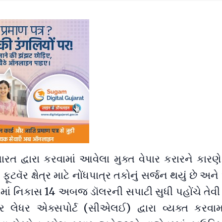
ારત દ્વારા કરવામાં આવેલા મુક્ત વેપાર કરારને કારણે
ફૂટવૅર ક્ષેત્ર માટે નોંધપાત્ર તકોનું સર્જન થયું છે અ
ધીમાં નિકાસ 14 અબજ ડૉલરની સપાટી સુધી પહોંચે તેવ
ર લેધર એક્સપોર્ટ (સીએલઈ) દ્વારા વ્યક્ત કરવા