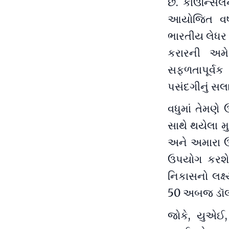
છે. કાઉન્સિલ
આયોજિત વર્ષ
ભારતીય લેધર ક
કરારની અમે
સફળતાપૂર્વક
પસંદગીનું સ
વધુમાં તેમણે ઉ
સાથે થયેલા મુક
અને અમારા ઉ
ઉપયોગ કરશે
નિકાસનો લક્ષ
50 અબજ ડૉલરનો
જોકે, યુએઈ, 