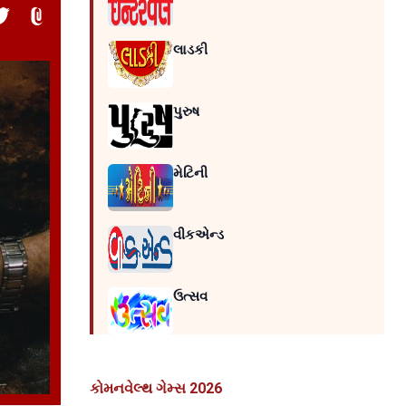
લાડકી
પુરુષ
મેટિની
વીકએન્ડ
ઉત્સવ
કોમનવેલ્થ ગેમ્સ 2026