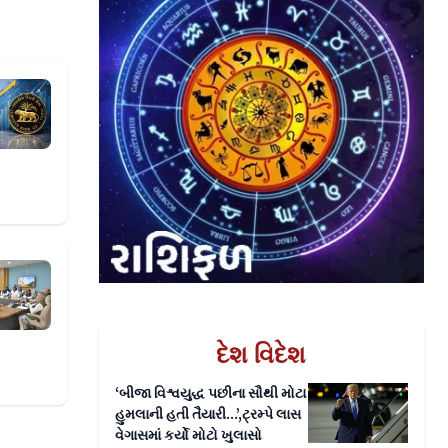
સા મજબૂત
ાના પ્રમુખની વરણી
દેશ વિદેશ
‘બીજા વિશ્વયુદ્ધ પછીના સૌથી મોટા
હુમલાની હતી તૈયારી...’,ટ્રમ્પે લાસ
વેગાસમાં કર્યો મોટો ખુલાસો