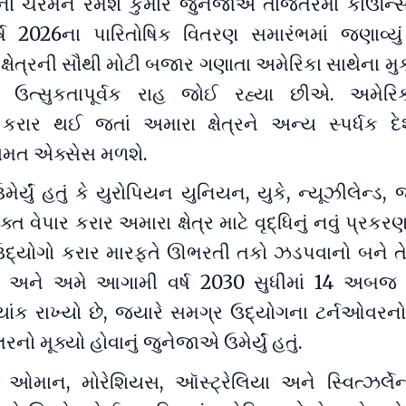
ના ચેરમેન રમેશ કુમાર જુનેજાએ તાજેતરમાં કાઉન્સિલ
 2026ના પારિતોષિક વિતરણ સમારંભમાં જણાવ્યું 
્ષેત્રની સૌથી મોટી બજાર ગણાતા અમેરિકા સાથેના મુક
 ઉત્સુકતાપૂર્વક રાહ જોઈ રહ્યા છીએ. અમેરિ
 કરાર થઈ જતાં અમારા ક્ષેત્રને અન્ય સ્પર્ધક દે
લામત એક્સેસ મળશે.
મેર્યું હતું કે યુરોપિયન યુનિયન, યુકે, ન્યૂઝીલેન્ડ, જ
્ત વેપાર કરાર અમારા ક્ષેત્ર માટે વૃદ્ધિનું નવું પ્રકર
દ્યોગો કરાર મારફતે ઊભરતી તકો ઝડપવાનો બને તે
 અને અમે આગામી વર્ષ 2030 સુધીમાં 14 અબજ 
્યાંક રાખ્યો છે, જ્યારે સમગ્ર ઉદ્યોગના ટર્નઓવરન
 મૂક્યો હોવાનું જુનેજાએ ઉમેર્યું હતું.
ઓમાન, મોરેશિયસ, ઑસ્ટ્રેલિયા અને સ્વિત્ઝર્લેન્ડ,