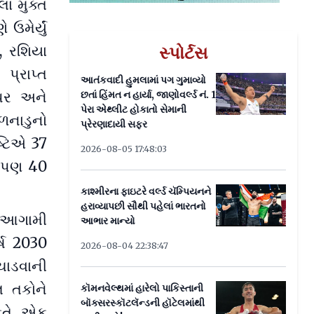
ા મુક્ત
મેર્યું
ા, રશિયા
સ્પોર્ટસ
પ્રાપ્ત
આતંકવાદી હુમલામાં પગ ગુમાવ્યો
ેધર અને
છતાં હિંમત ન હાર્યા, જાણોવર્લ્ડ નં. 1
પેરા એથ્લીટ હોકાતો સેમાની
ળનાડુનો
પ્રેરણાદાયી સફર
્ટિએ 37
2026-08-05 17:48:03
ો પણ 40
કાશ્મીરના ફાઇટરે વર્લ્ડ ચૅમ્પિયનને
હરાવ્યાપછી સૌથી પહેલાં ભારતનો
ે આગામી
આભાર માન્યો
્ષ 2030
2026-08-04 22:38:47
ચાડવાની
િલ તકોને
કૉમનવેલ્થમાં હારેલો પાકિસ્તાની
બૉક્સરસ્કૉટલૅન્ડની હૉટેલમાંથી
રફતે એક