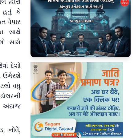
 દ્વારા
હતું કે
્ત વેપાર
કા સાથે
શો સામે
▶
ેવાં દેશો
ણ ઉમેરશે
ટલો વધુ
ડૉલરની
ો અંદાજ
 નોર્વે,