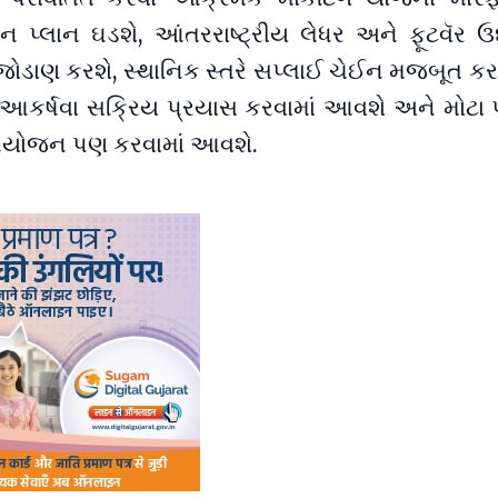
 પ્લાન ઘડશે, આંતરરાષ્ટ્રીય લેધર અને ફૂટવૅર ઉદ
જોડાણ કરશે, સ્થાનિક સ્તરે સપ્લાઈ ચેઈન મજબૂત કરશ
 આકર્ષવા સક્રિય પ્રયાસ કરવામાં આવશે અને મોટા 
ં આયોજન પણ કરવામાં આવશે.