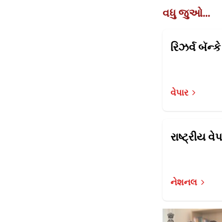
વધુ જુઓ...
વેપાર
નેશનલ