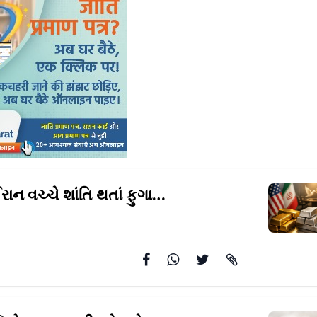
અમેરિકા-ઈરાન વચ્ચે શાંતિ થતાં ફુગાવાલક્ષી
દબાણ હળવુ થવાન