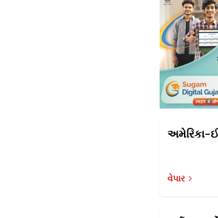
વેપાર