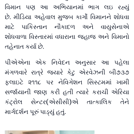
વિમાન પણ આ અભિયાનમાં ભાગ લઇ રહ્યું
છે. મીડિયા અહેવાલ મુજબ કાર્ગો વિમાનને શોધવા
માટે પાકિસ્તાન નૌકાદળ અને વાયુસેનાએ
શોધવાળા વિસ્તારમાં વધારાના જહાજ અને વિમાનો
તહેનાત કર્યા છે.
પીએએના એક નિવેદન અનુસાર આ પહેલા
મંગળવારે રાત્રે જ્યારે કેટુ એરવેઝની બી૭૩૭
ફ્લાઇટે ૨૧૧૮ પર નેવિગેશન સિસ્ટમમાં ખામી
સર્જાયાની જાણ કરી હતી ત્યારે કરાચી એરિયા
કંટ્રોલ સેન્ટર(એસીસી)એ તાત્કાલિક તેને
માર્ગદર્શન પૂરું પાડ્યું હતું.