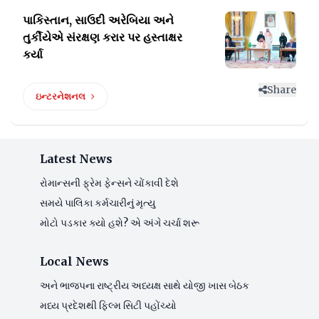
પાકિસ્તાન, સાઉદી અરેબિયા અને
તુર્કીયેએ
સંરક્ષણ કરાર પર હસ્તાક્ષર
કર્યા
Share
ઇન્ટરનેશનલ
Latest News
રોમાન્સની ફ્રેમ ફેન્સને ચોંકાવી દેશે
સમયે પાલિકા કર્મચારીનું મૃત્યુ
મોટો પડકાર ક્યો હશે? એ અંગે ચર્ચા શરૂ
Local News
અને ભાજપના રાષ્ટ્રીય અધ્યક્ષ સાથે યોજી ખાસ બેઠક
મધ્ય પ્રદેશથી ફિલ્મ સિટી પહોંચ્યો