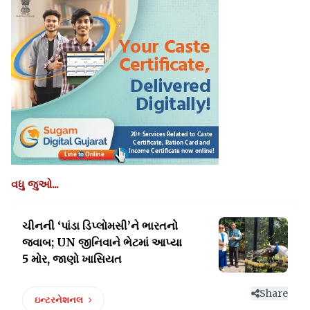
વધુ જુઓ...
ચીનની ‘પાંડા ડિપ્લોમસી’ને ભારતનો
જવાબ; UN
જીનિવાને ભેટમાં આપ્યા
5 મોર, જાણો ખાસિયત
Share
ઇન્ટરનેશનલ