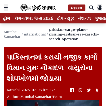
☰
E-paper
હોમ
કોમનવેલ્થ ગેમ્સ 2026
ટોપ ન્યૂઝ
નેશનલ
ગુજરા
pakistan-cargo-plane-
Mumbai
/
international
/
missing-arabian-sea-karachi-
Samachar
search-operation
પાકિસ્તાનમાં કરાચી નજીક કાર્ગો
વિમાન ગુમઃ નૌકાદળ-વાયુસેના
શોધખોળમાં જોડાયા
Karachi 2026-07-08 18:39:23
Author: Mumbai Samachar Team