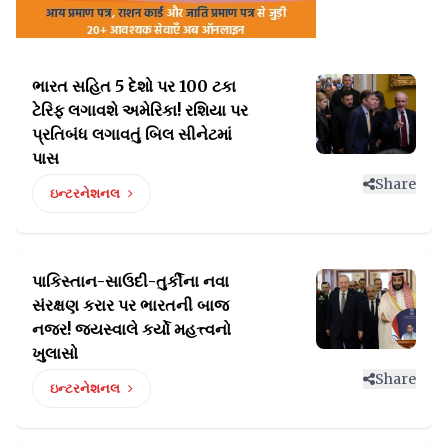
ભારત સહિત 5 દેશો પર 100 ટકા
ટેરિફ લગાવશે અમેરિકા!
રશિયા પર
પ્રતિબંધ લગાવતું બિલ સીનેટમાં
પાસ
Share
ઇન્ટરનેશનલ
પાકિસ્તાન-સાઉદી-તુર્કીના નવા
સંરક્ષણ કરાર પર ભારતની
બાજ
નજર! જયસ્વાલે કર્યો મહત્ત્વનો
ખુલાસો
Share
ઇન્ટરનેશનલ