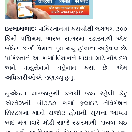
ઇસ્લામાબાદઃ
પાકિસ્તાનમાં કરાચીથી લગભગ ૩૦૦
કિમી પશ્ચિમમાં અરબ સાગરમાં રડારમાંથી એક
બોઇંગ કાર્ગો વિમાન ગુમ થયું હોવાના અહેવાલ છે.
પાકિસ્તાને આ કાર્ગો વિમાનને શોધવા માટે નૌકાદળ
અને વાયુસેનાને તહેનાત કર્યા છે, એમ
અધિકારીઓએ જણાવ્યું હતું.
યુએઇના શારજાહથી કરાચી જઇ રહેલી કેટુ
એરવેઝની બી૭૩૭ કાર્ગો ફ્લાઇટ નેવિગેશન
સિસ્ટમમાં ખામી સર્જાઇ હોવાની સૂચના આપ્યા
બાદ મંગળવારે મોડી સાંજે રડારમાંથી ગાયબ થઇ