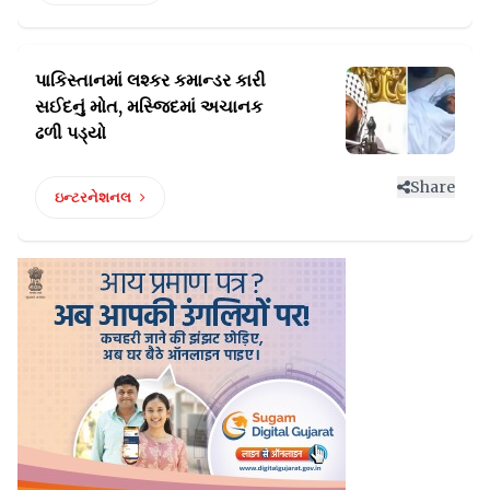
પાકિસ્તાનમાં લશ્કર કમાન્ડર કારી
સઈદનું
મોત, મસ્જિદમાં અચાનક
ઢળી પડ્યો
Share
ઇન્ટરનેશનલ