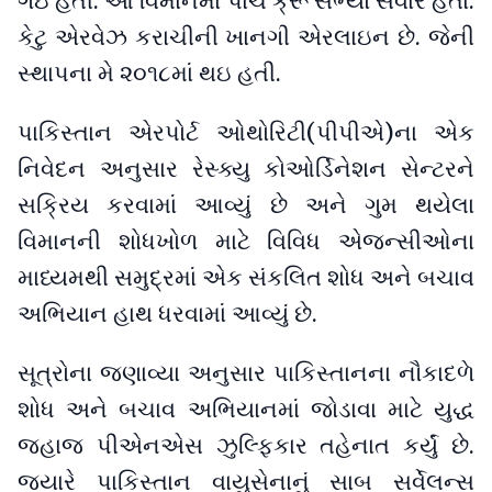
ગઇ હતી. આ વિમાનમાં પાંચ ક્રૂ સભ્યો સવાર હતા.
કેટુ એરવેઝ કરાચીની ખાનગી એરલાઇન છે. જેની
સ્થાપના મે ૨૦૧૮માં થઇ હતી.
પાકિસ્તાન એરપોર્ટ ઓથોરિટી(પીપીએ)ના એક
નિવેદન અનુસાર રેસ્ક્યુ કોઓર્ડિનેશન સેન્ટરને
સક્રિય કરવામાં આવ્યું છે અને ગુમ થયેલા
વિમાનની શોધખોળ માટે વિવિધ એજન્સીઓના
માધ્યમથી સમુદ્રમાં એક સંકલિત શોધ અને બચાવ
અભિયાન હાથ ધરવામાં આવ્યું છે.
સૂત્રોના જણાવ્યા અનુસાર પાકિસ્તાનના નૌકાદળે
શોધ અને બચાવ અભિયાનમાં જોડાવા માટે યુદ્ધ
જહાજ પીએનએસ ઝુલ્ફિકાર તહેનાત કર્યું છે.
જ્યારે પાકિસ્તાન વાયુસેનાનું સાબ સર્વેલન્સ