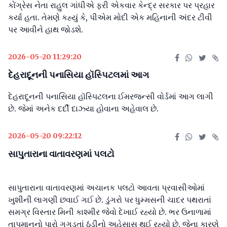
કોંગ્રેસ નેતા રાહુલ ગાંધીએ ફરી એકવાર કેન્દ્ર સરકાર પર પ્રહાર
કર્યા હતા. તેમણે કહ્યું કે, પીએમ મોદી એક મહિનાની અંદર ટીવી
પર આવીને હાથ જોડશે.
2026-05-20 11:29:20
દેહરાદૂનની પનાસિયા હૉસ્પિટલમાં આગ
દેહરાદૂનની પનાસિયા હૉસ્પિટલના ઈમરજન્સી વોર્ડમાં આગ લાગી
છે. જેમાં અનેક દર્દી દાઝ્યા હોવાના અહેવાલ છે.
2026-05-20 09:22:12
સાપુતારાના વાતાવરણમાં પલટો
સાપુતારાના વાતાવરણમાં અચાનક પલટો આવતા પ્રવાસીઓમાં
ખુશીની લાગણી છવાઈ ગઈ છે. ડુંગરો પર ધુમ્મસની ચાદર પથરાતાં
સમગ્ર વિસ્તાર મિની કાશ્મીર જેવો દેખાઈ રહ્યો છે. ભર ઉનાળામાં
તાપમાનનો પારો ગગડતાં ઠંડીનો અહેસાસ થઈ રહ્યો છે, જેના કારણે