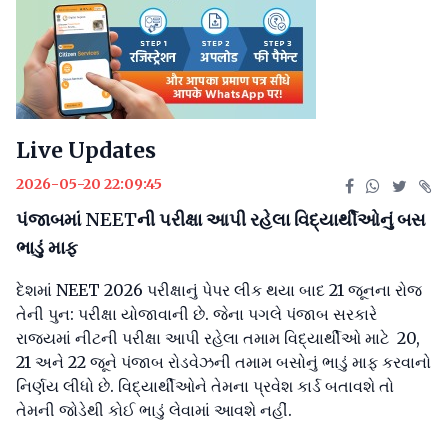
Live Updates
2026-05-20 22:09:45
પંજાબમાં NEETની પરીક્ષા આપી રહેલા વિદ્યાર્થીઓનું બસ
ભાડું માફ
દેશમાં NEET 2026 પરીક્ષાનું પેપર લીક થયા બાદ 21 જૂનના રોજ
તેની પુન: પરીક્ષા યોજાવાની છે. જેના પગલે પંજાબ સરકારે
રાજ્યમાં નીટની પરીક્ષા આપી રહેલા તમામ વિદ્યાર્થીઓ માટે 20,
21 અને 22 જૂને પંજાબ રોડવેઝની તમામ બસોનું ભાડું માફ કરવાનો
નિર્ણય લીધો છે. વિદ્યાર્થીઓને તેમના પ્રવેશ કાર્ડ બતાવશે તો
તેમની જોડેથી કોઈ ભાડું લેવામાં આવશે નહીં.