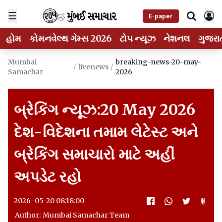
☰
E-paper
હોમ
કોમનવેલ્થ ગેમ્સ 2026
ટોપ ન્યૂઝ
નેશનલ
ગુજરા
Mumbai
breaking-news-20-may-
/
livenews
/
Samachar
2026
બ્રેકિંગ ન્યૂઝ:20 May 2026
દેશ-વિદેશના તમામ લેટેસ્ટ અને
બ્રેકિંગ સમાચારો માટે અહીં
અપડેટ રહો
2026-05-20 08:18:00
Author: Mumbai Samachar Team