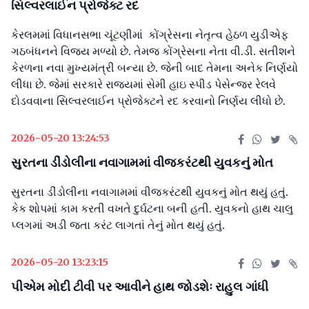
સિલ્વરલાઈન પ્રોજેક્ટ રદ
કેરલમમાં વિધાનસભા ચૂંટણીમાં કોંગ્રેસના નેતૃત્વ હેઠળ યુડીએફ
ગઠબંધનને વિજય મળ્યો છે. તેમજ કોંગ્રેસના નેતા વી.ડી. સતીશને
કેરળના નવા મુખ્યમંત્રી બન્યા છે. જેની બાદ તેમના અનેક નિર્ણયો
લીધા છે. જેમાં સરકારે રાજ્યમાં સેમી હાઇ સ્પીડ પેસેન્જર રેલવે
દોડવવાના સિલ્વરલાઈન પ્રોજેક્ટને રદ કરવાનો નિર્ણય લીધો છે.
2026-05-20 13:24:53
સુરતના ડીંડોલીના નવાગામમાં વીજકરંટથી યુવકનું મોત
સુરતના ડીંડોલીના નવાગામમાં વીજકરંટથી યુવકનું મોત થયું હતું.
કેક શોપમાં કામ કરતી વખતે દુર્ઘટના બની હતી. યુવકનો હાથ ચાલુ
પ્લગમાં અડી જતા કરંટ લાગતાં તેનું મોત થયું હતું.
2026-05-20 13:23:15
પીએમ મોદી ટીવી પર આવીને હાથ જોડશેઃ રાહુલ ગાંધી