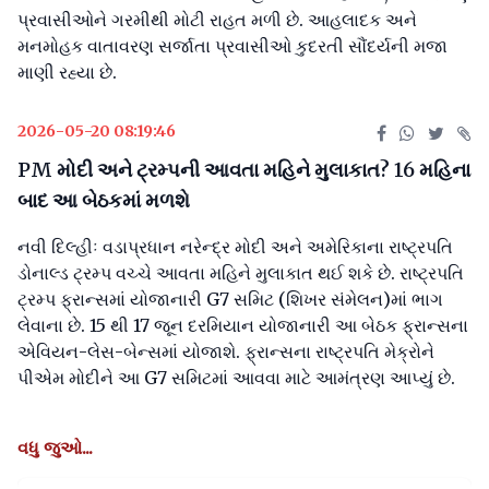
પ્રવાસીઓને ગરમીથી મોટી રાહત મળી છે. આહલાદક અને
મનમોહક વાતાવરણ સર્જાતા પ્રવાસીઓ કુદરતી સૌંદર્યની મજા
માણી રહ્યા છે.
2026-05-20 08:19:46
PM મોદી અને ટ્રમ્પની આવતા મહિને મુલાકાત? 16 મહિના
બાદ આ બેઠકમાં મળશે
નવી દિલ્હીઃ વડાપ્રધાન નરેન્દ્ર મોદી અને અમેરિકાના રાષ્ટ્રપતિ
ડોનાલ્ડ ટ્રમ્પ વચ્ચે આવતા મહિને મુલાકાત થઈ શકે છે. રાષ્ટ્રપતિ
ટ્રમ્પ ફ્રાન્સમાં યોજાનારી G7 સમિટ (શિખર સંમેલન)માં ભાગ
લેવાના છે. 15 થી 17 જૂન દરમિયાન યોજાનારી આ બેઠક ફ્રાન્સના
એવિયન-લેસ-બેન્સમાં યોજાશે. ફ્રાન્સના રાષ્ટ્રપતિ મેક્રોને
પીએમ મોદીને આ G7 સમિટમાં આવવા માટે આમંત્રણ આપ્યું છે.
વધુ જુઓ...