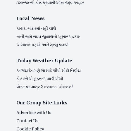
ઇમરજન્સી ડોર: પ્રવાસીઓના જીવ અદ્ધર
Local News
કાયદા ભારતમાં નહીં ચાલે
નાની સામે રાઘવ જુયાલનો ખૂંખાર પડકાર
અચાનક પડ્યો અને મૃત્યુ પામ્યો
Today Weather Update
અજય દેવગણે શા માટે લીધો મોટો નિર્ણય
ડોકટરોએ હડતાળ પાછી ખેંચી
પોસ્ટ પર માત્ર 2 કલાકમાં એક્શન!
Our Group Site Links
Advertise with Us
Contact Us
Cookie Policy