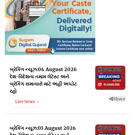
બ્રેકિંગ ન્યૂઝ:04 August 2026
દેશ-વિદેશના તમામ લેટેસ્ટ
અને
બ્રેકિંગ સમાચારો માટે અહીં અપડેટ
રહો
Share
Live News
બ્રેકિંગ ન્યૂઝ:03 August 2026