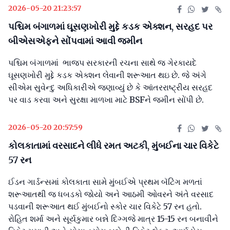
2026-05-20 21:23:57
પશ્ચિમ બંગાળમાં ઘૂસણખોરી મુદ્દે કડક એક્શન, સરહદ પર
બીએસએફને સોંપવામાં આવી જમીન
પશ્ચિમ બંગાળમાં ભાજપ સરકારની રચના સાથે જ ગેરકાયદે
ઘૂસણખોરી મુદ્દે કડક એક્શન લેવાની શરૂઆત થઇ છે. જે અંગે
સીએમ સુવેન્દુ અધિકારીએ જણાવ્યું છે કે આંતરરાષ્ટ્રીય સરહદ
પર વાડ કરવા અને સુરક્ષા માળખા માટે BSFને જમીન સોંપી છે.
2026-05-20 20:57:59
કોલકાતામાં વરસાદને લીધે રમત અટકી, મુંબઈના ચાર વિકેટે
57 રન
ઈડન ગાર્ડન્સમાં કોલકાતા સામે મુંબઈએ પ્રથમ બૅટિંગ મળતાં
શરૂઆતથી જ ધબડકો જોયો અને આઠમી ઓવરને અંતે વરસાદ
પડવાની શરૂઆત થઈ મુંબઈનો સ્કોર ચાર વિકેટે 57 રન હતો.
રોહિત શર્મા અને સૂર્યકુમાર બન્ને દિગ્ગજે માત્ર 15-15 રન બનાવીને