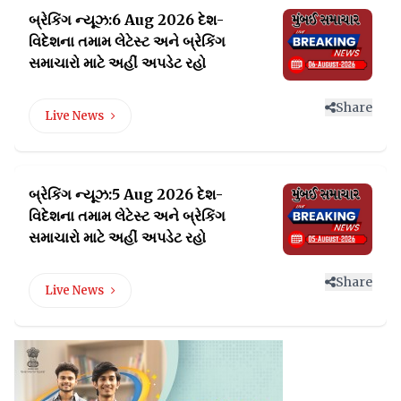
બ્રેકિંગ ન્યૂઝ:6 Aug 2026 દેશ-
વિદેશના તમામ લેટેસ્ટ
અને બ્રેકિંગ
સમાચારો માટે અહીં અપડેટ રહો
Share
Live News
બ્રેકિંગ ન્યૂઝ:5 Aug 2026 દેશ-
વિદેશના તમામ લેટેસ્ટ
અને બ્રેકિંગ
સમાચારો માટે અહીં અપડેટ રહો
Share
Live News