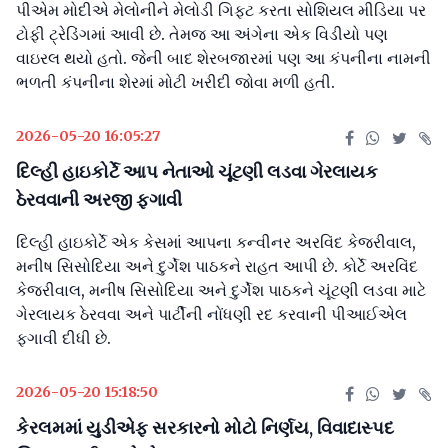
પીએમ મોદીએ મેલોનીને મેલોડી ગિફ્ટ કરતા સોશિયલ મીડિયા પર
ટોફી ટ્રેડિંગમાં આવી છે. તેમજ આ અંગેના એક વિડીયો પણ
વાઇરલ થયો હતો. જેની બાદ શેરબજારમાં પણ આ કંપનીના નામની
ભળતી કંપનીના શેરમાં મોટી ખરીદી જોવા મળી હતી.
2026-05-20 16:05:27
દિલ્હી હાઇકોર્ટે આપ નેતાઓ ચૂંટણી લડવા ગેરલાયક
ઠેરવવાની અરજી ફગાવી
દિલ્હી હાઇકોર્ટે એક કેસમાં આપના કન્વીનર અરવિંદ કેજરીવાલ,
મનીષ સિસોદિયા અને દુર્ગેશ પાઠકને રાહત આપી છે. કોર્ટે અરવિંદ
કેજરીવાલ, મનીષ સિસોદિયા અને દુર્ગેશ પાઠકને ચૂંટણી લડવા માટે
ગેરલાયક ઠેરવવા અને પાર્ટીની નોંધણી રદ કરવાની પીઆઈએલ
ફગાવી દીધી છે.
2026-05-20 15:18:50
કેરલમમાં યુડીએફ સરકારનો મોટો નિર્ણય, વિવાદાસ્પદ