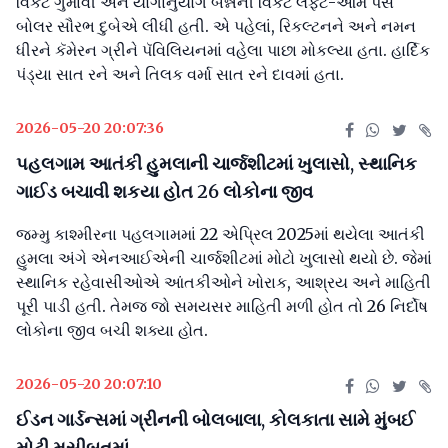
વિકેટ ગુમાવી અને યોગાનુયોગ બન્નેની વિકેટ લેફ્ટ-આર્મ પેસ
બોલર સૌરભ દુબેએ લીધી હતી. એ પહેલાં, રિકલ્ટનને અને નમન
ધીરને કૅમેરન ગ્રીને પૅવિલિયનમાં વહેલા પાછા મોકલ્યા હતા. હાર્દિક
પંડ્યા સાત રને અને તિલક વર્મા સાત રને દાવમાં હતા.
2026-05-20 20:07:36
પહલગામ આતંકી હુમલાની ચાર્જશીટમાં ખુલાસો, સ્થાનિક
ગાઈડ બચાવી શકયા હોત 26 લોકોના જીવ
જમ્મુ કાશ્મીરના પહલગામમાં 22 એપ્રિલ 2025માં થયેલા આતંકી
હુમલા અંગે એનઆઈએની ચાર્જશીટમાં મોટો ખુલાસો થયો છે. જેમાં
સ્થાનિક રહેવાસીઓએ આંતકીઓને ખોરાક, આશ્રય અને માહિતી
પૂરી પાડી હતી. તેમજ જો સમયસર માહિતી મળી હોત તો 26 નિર્દોષ
લોકોના જીવ બચી શક્યા હોત.
2026-05-20 20:07:10
ઈડન ગાર્ડન્સમાં ગ્રીનની બોલબાલા, કોલકાતા સામે મુંબઈ
મોટી મુસીબતમાં