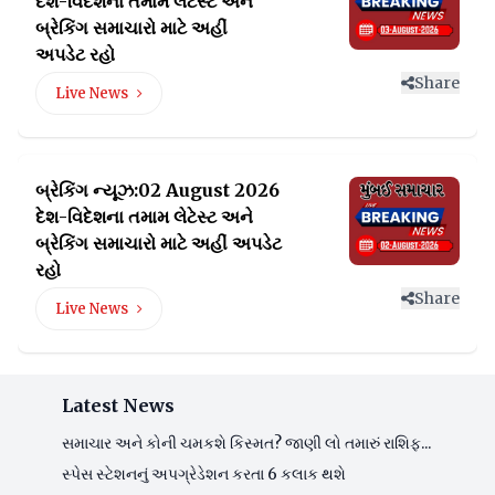
દેશ-વિદેશના તમામ લેટેસ્ટ
અને
બ્રેકિંગ સમાચારો માટે અહીં
અપડેટ રહો
Share
Live News
બ્રેકિંગ ન્યૂઝ:02 August 2026
દેશ-વિદેશના તમામ લેટેસ્ટ
અને
બ્રેકિંગ સમાચારો માટે અહીં અપડેટ
રહો
Share
Live News
Latest News
સમાચાર અને કોની ચમકશે કિસ્મત? જાણી લો તમારું રાશિફ...
સ્પેસ સ્ટેશનનું અપગ્રેડેશન કરતા 6 કલાક થશે