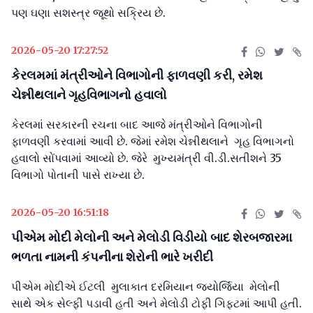
પણ ઘણા સશસ્ત્ર જૂથો સક્રિય છે.
2026-05-20 17:27:52
કેરલમમાં મંત્રીઓને વિભાગોની ફાળવણી કરી, રમેશ
ચેન્નીથલાને ગૃહવિભાગનો હવાલો
કેરલમાં સરકારની રચના બાદ આજે મંત્રીઓને વિભાગોની
ફાળવણી કરવામાં આવી છે. જેમાં રમેશ ચેન્નીથલાને ગૃહ વિભાગનો
હવાલો સોંપવામાં આવ્યો છે. જેરે મુખ્યમંત્રી વી.ડી.સતીશને 35
વિભાગો પોતાની પાસે રાખ્યા છે.
2026-05-20 16:51:18
પીએમ મોદી મેલોની અને મેલોડી વિડીયો બાદ શેરબજારમા
ભળતા નામની કંપનીના શેરોની ભારે ખરીદી
પીએમ મોદીએ ઈટલી મુલાકાત દરમિયાન જ્યોર્જિયા મેલોની
સાથે એક સેલ્ફી પડાવી હતી અને મેલોડી ટોફી ગિફટમાં આપી હતી.