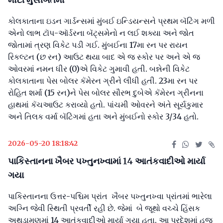
કોલકાતાના ઇડન ગાર્ડન્સમાં મુંબઈ ઇન્ડિયન્સને પ્રથમ બૅટિંગ મળી
એનો લાભ ટૉપ-ઑર્ડરના બૅટ્સમેનો ન લઈ શક્યા અને જોત
જોતામાં ત્રણ વિકેટ પડી ગઈ. મુંબઈના 17મા રન પર રાયન
રિકલ્ટન (છ રન) આઉટ થયા બાદ એ જ સ્કોર પર અને એ જ
ઓવરમાં નમન ધીર (0)એ વિકેટ ગુમાવી હતી. બન્નેની વિકેટ
કોલકાતાના પેસ બોલર કૅમેરન ગ્રીને લીધી હતી. 23મા રન પર
રોહિત શર્મા (15 રન)ને પેસ બોલર સૌરભ દુબેએ કૅમેરન ગ્રીનના
હાથમાં કૅચઆઉટ કરાવ્યો હતો. પાંચમી ઓવરને અંતે સૂર્યકુમાર
અને તિલક વર્મા બૅટિંગમાં હતા અને મુંબઈનો સ્કોર 3/34 હતો.
2026-05-20 18:18:42
પાકિસ્તાનના ખૈબર પખ્તુનખ્વામાં 14 આતંકવાદીઓ માર્યા
ગયા
પાકિસ્તાનના ઉત્તર-પશ્ચિમ પ્રાંત ખૈબર પખ્તુનખ્વા પ્રાંતમાં ભારેલા
અગ્નિ જેવી સ્થિતી પ્રવર્તી રહી છે. જેમાં બે જૂથો વચ્ચે હિંસક
અથડામણમાં 14 આતંકવાદીઓ માર્યા ગયા હતા. આ પ્રદેશમાં હજુ