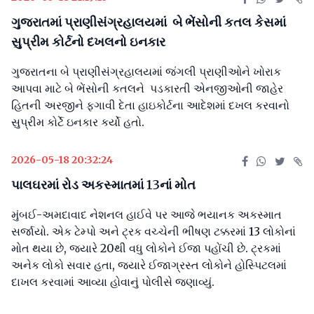
ગુજરાતમાં પ્રાણીસંગ્રહાલયમાં બે ભેંસોની કતલ કેસમાં
સુપ્રીમ કોર્ટનો દખલનો ઇનકાર
ગુજરાતના બે પ્રાણીસંગ્રહાલયમાં જંગલી પ્રાણીઓને ખોરાક
આપવા માટે બે ભેંસોની કતલને પડકારતી એનજીઓની જાહેર
હિતની અરજીને ફગાવી દેતા હાઇકોર્ટના આદેશમાં દખલ કરવાનો
સુપ્રીમ કોર્ટે ઇનકાર કર્યો હતો.
2026-05-18 20:32:24
પાલઘરમાં રોડ અકસ્માતમાં 13નાં મોત
મુંબઈ-અમદાવાદ નેશનલ હાઈવે પર આજે ભયાનક અકસ્માત
સર્જાયો. એક ટેમ્પો અને ટ્રક વચ્ચેની ભીષણ ટક્કરમાં 13 લોકોનાં
મોત થયા છે, જ્યારે 20થી વધુ લોકોને ઈજા પહોંચી છે. ટ્રકમાં
અનેક લોકો સવાર હતા, જ્યારે ઈજાગ્રસ્ત લોકોને હોસ્પિટલમાં
દાખલ કરવામાં આવ્યા હોવાનું પોલીસે જણાવ્યું.