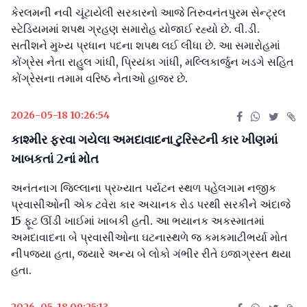
કેરલમની નવી ચૂંટાયેલી સરકારનો આજે તિરુવનંતપુરમ સેન્ટ્રલ
સ્ટેડિયમમાં શપથ ગ્રહણ સમારોહ યોજાઈ રહ્યો છે. વી.ડી.
સતીશને મુખ્ય પ્રધાન પદના શપથ લઈ લીધા છે. આ સમારોહમાં
કોંગ્રેસ નેતા રાહુલ ગાંધી, પ્રિયંકા ગાંધી, મલ્લિકાર્જુન ખડગે સહિત
કોંગ્રેસના તમામ વરિષ્ઠ નેતાઓ હાજર છે.
2026-05-18 10:26:54
કાશ્મીર ફરવા ગયેલા અમદાવાદના ટુરિસ્ટની કાર ખીણમાં
ખાબકતાં 2નાં મોત
અનંતનાગ જિલ્લાના પ્રખ્યાત પર્યટન સ્થળ પહેલગામ નજીક
પ્રવાસીઓની એક ટવેરા કાર અચાનક રોડ પરથી સરકીને અંદાજે
15 ફૂટ ઊંડી ખાઈમાં ખાબકી હતી. આ ભયાનક અકસ્માતમાં
અમદાવાદના બે પ્રવાસીઓના ઘટનાસ્થળે જ કમકમાટીભર્યા મોત
નીપજ્યા હતા, જ્યારે અન્ય બે લોકો ગંભીર રીતે ઇજાગ્રસ્ત થયા
હતા.