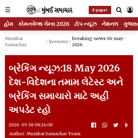
☰
E-paper
હોમ
કોમનવેલ્થ ગેમ્સ 2026
ટોપ ન્યૂઝ
નેશનલ
ગુજરા
Mumbai
breaking-news-18-may-
/
livenews
/
Samachar
2026
બ્રેકિંગ ન્યૂઝ:18 May 2026
દેશ-વિદેશના તમામ લેટેસ્ટ અને
બ્રેકિંગ સમાચારો માટે અહીં
અપડેટ રહો
2026-05-18 08:24:00
Author: Mumbai Samachar Team