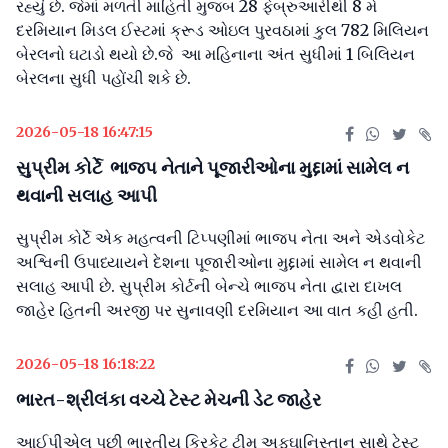
રહ્યું છે. જેમાં મળતી માહિતી મુજબ 28 ફેબ્રુઆરીથી 8 મે
દરમિયાન મિડલ ઈસ્ટમાં ક્રૂડ ઓઇલ પુરવઠામાં કુલ 782 મિલિયન
બેરલનો ઘટાડો થયો છે.જે આ મહિનાના અંત સુધીમાં 1 બિલિયન
બેરલના સુધી પહોંચી શકે છે.
2026-05-18 16:47:15
સુપ્રીમ કોર્ટે ભાજપ નેતાને પૂજારીઓના મુદ્દામાં સામેલ ન
થવાની સલાહ આપી
સુપ્રીમ કોર્ટે એક મહત્વની ટિપ્પણીમાં ભાજપ નેતા અને એડવોકેટ
અશ્વિની ઉપાધ્યાયને દેશના પૂજારીઓના મુદ્દામાં સામેલ ન થવાની
સલાહ આપી છે. સુપ્રીમ કોર્ટની બેન્ચે ભાજપ નેતા દ્વારા દાખલ
જાહેર હિતની અરજી પર સુનાવણી દરમિયાન આ વાત કહી હતી.
2026-05-18 16:18:22
ભારત-શ્રીલંકા વચ્ચે ટેસ્ટ મેચની ડેટ જાહેર
આઈપીએલ પછી ભારતીય ક્રિકેટ ટીમ અફઘાનિસ્તાન સાથે ટેસ્ટ