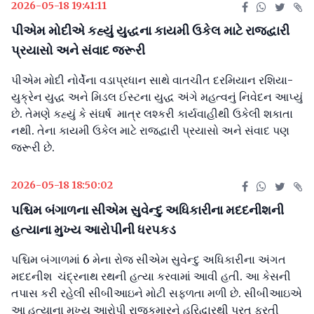
2026-05-18 19:41:11
પીએમ મોદીએ કહ્યું યુદ્ધના કાયમી ઉકેલ માટે રાજદ્વારી
પ્રયાસો અને સંવાદ જરૂરી
પીએમ મોદી નોર્વેના વડાપ્રધાન સાથે વાતચીત દરમિયાન રશિયા-
યુક્રેન યુદ્ધ અને મિડલ ઈસ્ટના યુદ્ધ અંગે મહત્વનું નિવેદન આપ્યું
છે. તેમણે કહ્યું કે સંઘર્ષ માત્ર લશ્કરી કાર્યવાહીથી ઉકેલી શકાતા
નથી. તેના કાયમી ઉકેલ માટે રાજદ્વારી પ્રયાસો અને સંવાદ પણ
જરૂરી છે.
2026-05-18 18:50:02
પશ્ચિમ બંગાળના સીએમ સુવેન્દુ અધિકારીના મદદનીશની
હત્યાના મુખ્ય આરોપીની ધરપકડ
પશ્ચિમ બંગાળમાં 6 મેના રોજ સીએમ સુવેન્દુ અધિકારીના અંગત
મદદનીશ ચંદ્રનાથ રથની હત્યા કરવામાં આવી હતી. આ કેસની
તપાસ કરી રહેલી સીબીઆઇને મોટી સફળતા મળી છે. સીબીઆઇએ
આ હત્યાના મુખ્ય આરોપી રાજકુમારને હરિદ્વારથી પરત ફરતી