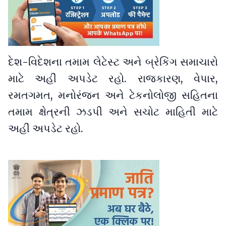
દેશ-વિદેશના તમામ લેટેસ્ટ અને બ્રેકિંગ સમાચારો
માટે અહીં અપડેટ રહો. રાજકારણ, વેપાર,
રમતગમત, મનોરંજન અને ટેકનોલોજી સહિતના
તમામ ક્ષેત્રની ઝડપી અને સચોટ માહિતી માટે
અહીં અપડેટ રહો.