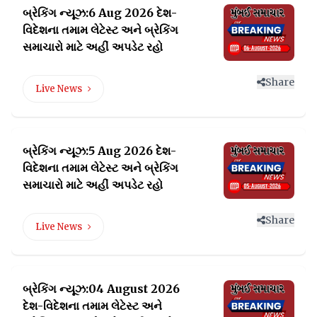
બ્રેકિંગ ન્યૂઝ:6 Aug 2026 દેશ-
વિદેશના તમામ લેટેસ્ટ
અને બ્રેકિંગ
સમાચારો માટે અહીં અપડેટ રહો
Share
Live News
બ્રેકિંગ ન્યૂઝ:5 Aug 2026 દેશ-
વિદેશના તમામ લેટેસ્ટ
અને બ્રેકિંગ
સમાચારો માટે અહીં અપડેટ રહો
Share
Live News
બ્રેકિંગ ન્યૂઝ:04 August 2026
દેશ-વિદેશના તમામ લેટેસ્ટ
અને