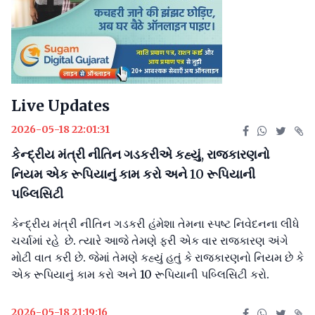
Live Updates
2026-05-18 22:01:31
કેન્દ્રીય મંત્રી નીતિન ગડકરીએ કહ્યું, રાજકારણનો
નિયમ એક રૂપિયાનું કામ કરો અને 10 રૂપિયાની
પબ્લિસિટી
કેન્દ્રીય મંત્રી નીતિન ગડકરી હંમેશા તેમના સ્પષ્ટ નિવેદનના લીધે
ચર્ચામાં રહે છે. ત્યારે આજે તેમણે ફરી એક વાર રાજકારણ અંગે
મોટી વાત કરી છે. જેમાં તેમણે કહ્યું હતું કે રાજકારણનો નિયમ છે કે
એક રૂપિયાનું કામ કરો અને 10 રૂપિયાની પબ્લિસિટી કરો.
2026-05-18 21:19:16