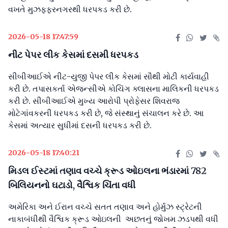
વખતે મુઝફ્ફરનગરથી ધરપકડ કરી છે.
2026-05-18 17:47:59
નીટ પેપર લીક કેસમાં દસમી ધરપકડ
સીબીઆઈએ નીટ-યુજી પેપર લીક કેસમાં સૌથી મોટી કાર્યવાહી
કરી છે. તપાસકર્તા એજન્સીએ કોચિંગ ક્લાસના માલિકની ધરપકડ
કરી છે. સીબીઆઈએ મુખ્ય આરોપી પ્રોફેસર શિવરાજ
મોટેગાંવકરની ધરપકડ કરી છે, જે સંસ્થાનું સંચાલન કરે છે. આ
કેસમાં અત્યાર સુધીમાં દસની ધરપકડ કરી છે.
2026-05-18 17:40:21
મિડલ ઈસ્ટમાં તણાવ વચ્ચે ક્રૂડ ઓઇલના ભંડારમાં 782
બિલિયનનો ઘટાડો, વૈશ્વિક ચિંતા વધી
અમેરિકા અને ઈરાન વચ્ચે સતત તણાવ અને હોર્મુઝ સ્ટ્રેટની
નાકાબંધીથી વૈશ્વિક ક્રૂડ ઓઇલની અછતનું જોખમ ઝડપથી વધી