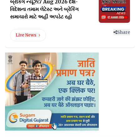
બ્રેકિંગ ન્યૂઝ:7 Aug 2026 દેશ-
વિદેશના તમામ લેટેસ્ટ
અને બ્રેકિંગ
સમાચારો માટે અહીં અપડેટ રહો
Share
Live News