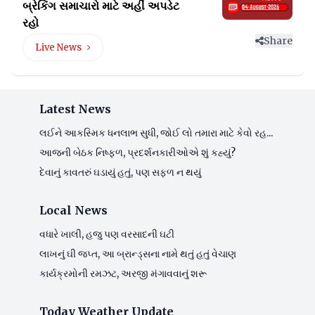
બ્રેકિંગ સમાચારો માટે અહીં અપડેટ
રહો
Share
Live News
Latest News
લઈને આકસ્મિક ધનલાભ સુધી, જોઈ લો તમારા માટે કેવો રહ...
આજની બેઠક નિષ્ફળ, પ્રદર્શનકારીઓએ શું કહ્યું?
દેવાનું કાવતરું ઘડાયું હતું, પણ સફળ ન થયું
Local News
વધારે ખાલી, હજુ પણ વરસાદની ઘટી
લાખનું ઘી જપ્ત, આ બ્રાન્ડ્સના નામે થતું હતું વેચાણ
કાર્યક્રમોની રમઝટ, અરજી મંગાવવાનું શરૂ
Today Weather Update