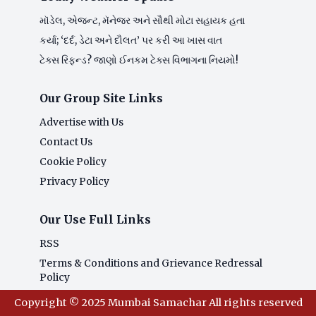
મૉડેલ, એજન્ટ, મૅનેજર અને સૌથી મોટા સહાયક હતા
કર્યા; ‘દર્દ, ડેટા અને દૌલત’ પર કરી આ ખાસ વાત
ટેક્સ રિફન્ડ? જાણો ઈનકમ ટેક્સ વિભાગના નિયમો!
Our Group Site Links
Advertise with Us
Contact Us
Cookie Policy
Privacy Policy
Our Use Full Links
RSS
Terms & Conditions and Grievance Redressal
Policy
Copyright © 2025 Mumbai Samachar All rights reserved