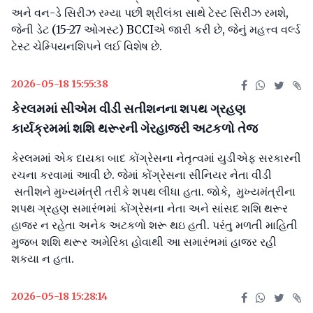
અને વન-ડે સિરીઝ રમ્યા પછી શ્રીલંકા સાથે ટેસ્ટ સિરીઝ રમશે,
જેની ડેટ (15-27 ઓગસ્ટ) BCCIએ જારી કરી છે, જેનું મહત્ત્વ વર્લ્ડ
ટેસ્ટ ચેમ્પિયનશિપને લઈ વિશેષ છે.
2026-05-18 15:55:38
કેરલમમાં સીએમ વીડી સતીશનના શપથ ગ્રહણ
કાર્યક્રમમાં શશિ થરૂરની ગેરહાજરી અટકળો તેજ
કેરલમમાં એક દાયકા બાદ કોંગ્રેસના નેતૃત્વમાં યુડીએફ સરકારની
રચના કરવામાં આવી છે. જેમાં કોંગ્રેસના સીનિયર નેતા વીડી
સતીશને મુખ્યમંત્રી તરીકે શપથ લીધા હતા. જોકે, મુખ્યમંત્રીના
શપથ ગ્રહણ સમારંભમાં કોંગ્રેસના નેતા અને સાંસદ શશિ થરૂર
હાજર ન રહેતા અનેક અટકળો શરૂ થઇ હતી. પરંતુ મળતી માહિતી
મુજબ શશિ થરૂર અમેરિકા હોવાથી આ સમારંભમાં હાજર રહી
શકયા ન હતા.
2026-05-18 15:28:14