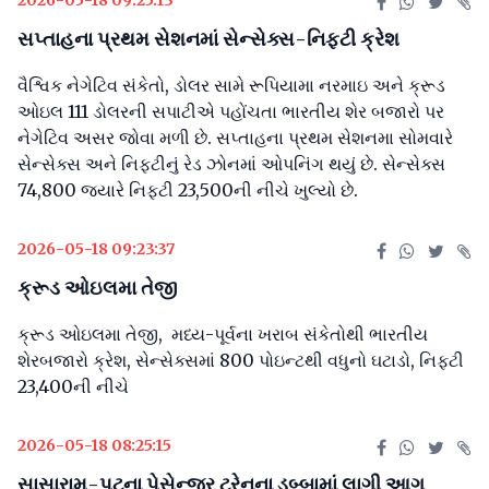
2026-05-18 09:25:13
સપ્તાહના પ્રથમ સેશનમાં સેન્સેક્સ-નિફ્ટી ક્રેશ
વૈશ્વિક નેગેટિવ સંકેતો, ડોલર સામે રૂપિયામા નરમાઇ અને ક્રૂડ
ઓઇલ 111 ડોલરની સપાટીએ પહોંચતા ભારતીય શેર બજારો પર
નેગેટિવ અસર જોવા મળી છે. સપ્તાહના પ્રથમ સેશનમા સોમવારે
સેન્સેક્સ અને નિફ્ટીનું રેડ ઝોનમાં ઓપનિંગ થયું છે. સેન્સેક્સ
74,800 જ્યારે નિફ્ટી 23,500ની નીચે ખુલ્યો છે.
2026-05-18 09:23:37
ક્રૂડ ઓઇલમા તેજી
ક્રૂડ ઓઇલમા તેજી, મધ્ય-પૂર્વના ખરાબ સંકેતોથી ભારતીય
શેરબજારો ક્રેશ, સેન્સેક્સમાં 800 પોઇન્ટથી વધુનો ઘટાડો, નિફ્ટી
23,400ની નીચે
2026-05-18 08:25:15
સાસારામ-પટના પેસેન્જર ટ્રેનના ડબ્બામાં લાગી આગ