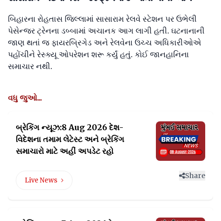
બિહારના રોહતાસ જિલ્લામાં સાસારામ રેલવે સ્ટેશન પર ઉભેલી
પેસેન્જર ટ્રેનના ડબ્બામાં અચાનક આગ લાગી હતી. ઘટનાનાની
જાણ થતાં જ ફાયરબ્રિગેડ અને રેલવેના ઉચ્ચ અધિકારીઓએ
પહોંચીને રેસ્ક્યૂ ઓપરેશન શરૂ કર્યું હતું. કોઈ જાનહાનિના
સમાચાર નથી.
વધુ જુઓ...
બ્રેકિંગ ન્યૂઝ:8 Aug 2026 દેશ-
વિદેશના તમામ લેટેસ્ટ
અને બ્રેકિંગ
સમાચારો માટે અહીં અપડેટ રહો
Share
Live News