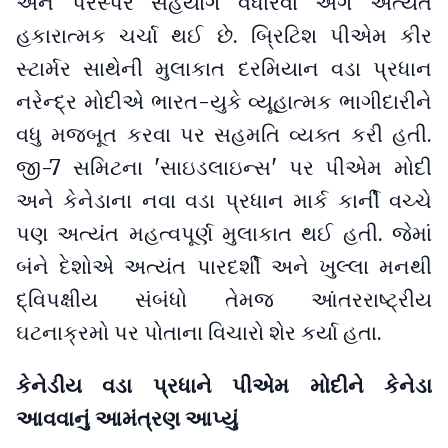
અને પરસ્પર સહયોગ વધારવા અંગે અત્યંત
હકારાત્મક ચર્ચા થઈ છે. બ્રિટિશ પીએમ કીર
સ્ટાર્મર સાથેની મુલાકાત દરમિયાન વડા પ્રધાન
નરેન્દ્ર મોદીએ ભારત-યુકે વ્યૂહાત્મક ભાગીદારીને
વધુ મજબૂત કરવા પર સહમતિ વ્યક્ત કરી હતી.
જી-7 સમિટના 'સાઇડલાઇન્સ' પર પીએમ મોદી
અને કેનેડાના નવા વડા પ્રધાન માર્ક કાર્ની વચ્ચે
પણ અત્યંત મહત્વપૂર્ણ મુલાકાત થઈ હતી. જેમાં
બંને દેશોએ અત્યંત પારદર્શી અને ખુલ્લા મનથી
દ્વિપક્ષીય સંબંધો તેમજ આંતરરાષ્ટ્રીય
ઘટનાક્રમો પર પોતાના વિચારો શેર કર્યા હતા.
કેનેડીય વડા પ્રધાને પીએમ મોદીને કેનેડા
આવવાનું આમંત્રણ આપ્યું