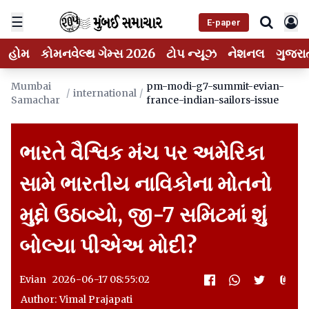
☰
E-paper
હોમ
કોમનવેલ્થ ગેમ્સ 2026
ટોપ ન્યૂઝ
નેશનલ
ગુજરા
Mumbai
pm-modi-g7-summit-evian-
/
international
/
Samachar
france-indian-sailors-issue
ભારતે વૈશ્વિક મંચ પર અમેરિકા
સામે ભારતીય નાવિકોના મોતનો
મુદ્દો ઉઠાવ્યો, જી-7 સમિટમાં શું
બોલ્યા પીએઅ મોદી?
Evian 2026-06-17 08:55:02
Author: Vimal Prajapati