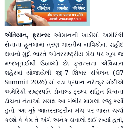
એવિયાન, ફ્રાન્સ
: ઓમાનની ખાડીમાં અમેરિકી
સેનાના હુમલામાં ત્રણ ભારતીય નાવિકોના શહીદ
થવાનો મુદ્દો ભારતે આંતરરાષ્ટ્રીય મંચ પર ખૂબ જ
મજબૂતાઈથી ઉઠાવ્યો છે. ફ્રાન્સના એવિયાન
શહેરમાં યોજાયેલી જી-7 શિખર સંમેલન (G7
Summit 2026) માં વડા પ્રધાન નરેન્દ્ર મોદીએ
અમેરિકી રાષ્ટ્રપતિ ડોનાલ્ડ ટ્રમ્પ સહિત વિશ્વના
ટોચના નેતાઓ સમક્ષ આ ગંભીર મામલો રજૂ કર્યો
હતો. આ મુદ્દે આંતરરાષ્ટ્રીય મંચ પર ભારત ચર્ચા
કરશે કે કેમ તે અંગે અનેક સવાલો થઈ રહ્યાં હતાં,