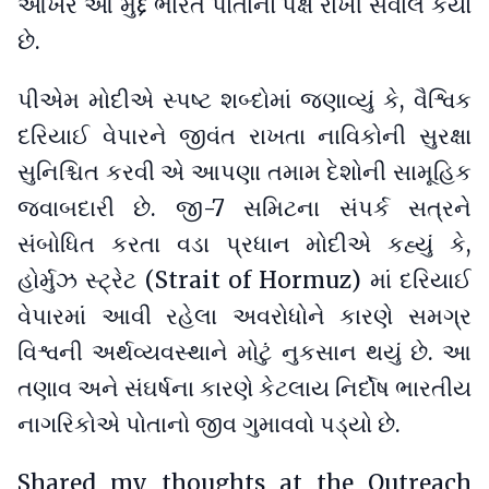
આખરે આ મુદ્દે ભારતે પોતાનો પક્ષ રાખી સવાલ કર્યો
છે.
પીએમ મોદીએ સ્પષ્ટ શબ્દોમાં જણાવ્યું કે, વૈશ્વિક
દરિયાઈ વેપારને જીવંત રાખતા નાવિકોની સુરક્ષા
સુનિશ્ચિત કરવી એ આપણા તમામ દેશોની સામૂહિક
જવાબદારી છે. જી-7 સમિટના સંપર્ક સત્રને
સંબોધિત કરતા વડા પ્રધાન મોદીએ કહ્યું કે,
હોર્મુઝ સ્ટ્રેટ (Strait of Hormuz) માં દરિયાઈ
વેપારમાં આવી રહેલા અવરોધોને કારણે સમગ્ર
વિશ્વની અર્થવ્યવસ્થાને મોટું નુકસાન થયું છે. આ
તણાવ અને સંઘર્ષના કારણે કેટલાય નિર્દોષ ભારતીય
નાગરિકોએ પોતાનો જીવ ગુમાવવો પડ્યો છે.
Shared my thoughts at the Outreach