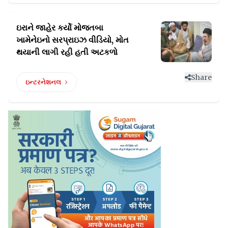
ઇરાને જાહેર કર્યો મોજતબા
ખામેનેઇનો સરપ્રાઇઝ
વીડિયો, મોત
થયાની લાગી રહી હતી અટકળો
Share
ઇન્ટરનેશનલ