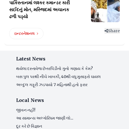
પાકિસ્તાનમાં લશ્કર કમાન્ડર કારી
સઈદનું
મોત, મસ્જિદમાં અચાનક
ઢળી પડ્યો
Share
ઇન્ટરનેશનલ
Latest News
થયેલા દસ્તાવેજ છેતરપિંડીનો ગુનો ગણાય કે કેમ?
બસ પુલ પરથી નીચે ખાબકી, 40થી વધુ મુસાફરો ઘાયલ
અબ્દુલ ગફૂરી ઝડપાયો 7 મહિનાથી હતો ફરાર
Local News
જીવન નહીં!
આ સામાન્ય અલ્ગોરિધમ જાણી લો...
દૂર કરે છે વિજ્ઞાન