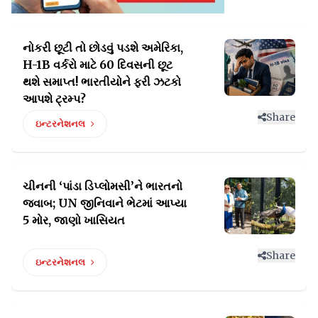
નોકરી છૂટી તો છોડવું પડશે અમેરિકા,
H-1B વર્કરો માટે 60 દિવસની
છૂટ
થશે સમાપ્ત! ભારતીયોને ફરી ઝટકો
આપશે ટ્રમ્પ?
Share
ઇન્ટરનેશનલ
ચીનની ‘પાંડા ડિપ્લોમસી’ને ભારતનો
જવાબ; UN
જીનિવાને ભેટમાં આપ્યા
5 મોર, જાણો ખાસિયત
Share
ઇન્ટરનેશનલ