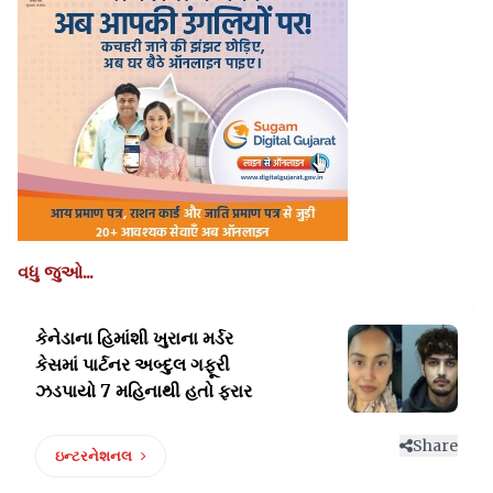
વધુ જુઓ...
કેનેડાના હિમાંશી ખુરાના મર્ડર
કેસમાં પાર્ટનર
અબ્દુલ ગફૂરી
ઝડપાયો 7 મહિનાથી હતો ફરાર
Share
ઇન્ટરનેશનલ