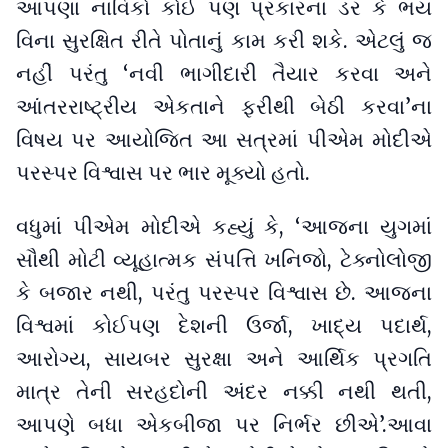
આપણા નાવિકો કોઈ પણ પ્રકારના ડર કે ભય
વિના સુરક્ષિત રીતે પોતાનું કામ કરી શકે. એટલું જ
નહીં પરંતુ ‘નવી ભાગીદારી તૈયાર કરવા અને
આંતરરાષ્ટ્રીય એકતાને ફરીથી બેઠી કરવા’ના
વિષય પર આયોજિત આ સત્રમાં પીએમ મોદીએ
પરસ્પર વિશ્વાસ પર ભાર મૂક્યો હતો.
વધુમાં પીએમ મોદીએ કહ્યું કે, ‘આજના યુગમાં
સૌથી મોટી વ્યૂહાત્મક સંપત્તિ ખનિજો, ટેક્નોલોજી
કે બજાર નથી, પરંતુ પરસ્પર વિશ્વાસ છે. આજના
વિશ્વમાં કોઈપણ દેશની ઉર્જા, ખાદ્ય પદાર્થ,
આરોગ્ય, સાયબર સુરક્ષા અને આર્થિક પ્રગતિ
માત્ર તેની સરહદોની અંદર નક્કી નથી થતી,
આપણે બધા એકબીજા પર નિર્ભર છીએ’.આવા