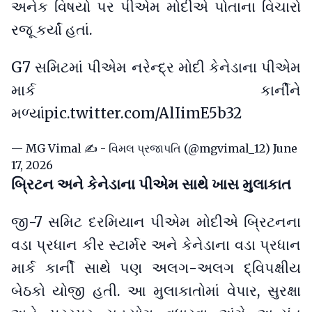
અનેક વિષયો પર પીએમ મોદીએ પોતાના વિચારો
રજૂ કર્યાં હતાં.
G7 સમિટમાં પીએમ નરેન્દ્ર મોદી કેનેડાના પીએમ
માર્ક કાર્નીને
મળ્યાં
pic.twitter.com/AlIimE5b32
— MG Vimal ✍️ - વિમલ પ્રજાપતિ (@mgvimal_12)
June
17, 2026
બ્રિટન અને કેનેડાના પીએમ સાથે ખાસ મુલાકાત
જી-7 સમિટ દરમિયાન પીએમ મોદીએ બ્રિટનના
વડા પ્રધાન કીર સ્ટાર્મર અને કેનેડાના વડા પ્રધાન
માર્ક કાર્ની સાથે પણ અલગ-અલગ દ્વિપક્ષીય
બેઠકો યોજી હતી. આ મુલાકાતોમાં વેપાર, સુરક્ષા