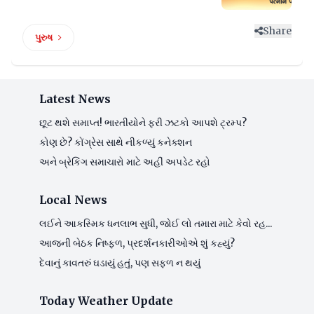
Share
પુરુષ
Latest News
છૂટ થશે સમાપ્ત! ભારતીયોને ફરી ઝટકો આપશે ટ્રમ્પ?
કોણ છે? કોંગ્રેસ સાથે નીકળ્યું કનેક્શન
અને બ્રેકિંગ સમાચારો માટે અહીં અપડેટ રહો
Local News
લઈને આકસ્મિક ધનલાભ સુધી, જોઈ લો તમારા માટે કેવો રહ...
આજની બેઠક નિષ્ફળ, પ્રદર્શનકારીઓએ શું કહ્યું?
દેવાનું કાવતરું ઘડાયું હતું, પણ સફળ ન થયું
Today Weather Update