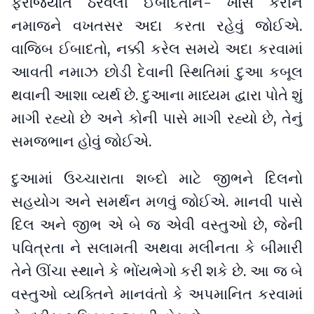
ફરજિયાત ઠેરવેલી ઈબાદતોને- ખાસ કરીને
નમાજને વખતસર અદા કરતા રહેવું જોઈએ.
વાજિબ ઈબાદતો, નક્કી કરેલ સમયે અદા કરવામાં
આવતી નમાઝ છોડી દેવાની સ્થિતિમાં દુઆ કબૂલ
થવાની આશા વ્યર્થ છે. દુઆના માધ્યમ દ્વારા પોતે શું
માગી રહ્યો છે અને કોની પાસે માગી રહ્યો છે, તેનું
સમજભાન હોવું જોઈએ.
દુઆમાં ઉચ્ચારાતા શબ્દો માટે જીભને દિલનો
સહયોગ અને સમર્થન મળવું જોઈએ. માનવી પાસે
દિલ અને જીભ એ બે જ એવી વસ્તુઓ છે, જેની
પવિત્રતા ને સલામતી અથવા મલીનતા કે બીમારી
તેને ઊંચા સ્થાને કે ભોંયભેગો કરી શકે છે. આ જ બે
વસ્તુઓ વ્યક્તિને માનવંતો કે અપમાનિત કરવામાં