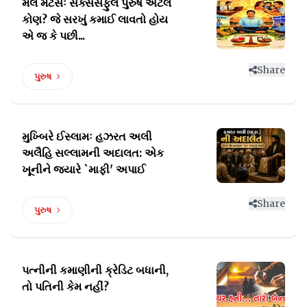
મેલ મેટર્સઃ સક્સેસફુલ પુરુષ એટલે
કોણ?
જે સરખું કમાઈ લાવતો હોય
એ જ કે પછી...
Share
પુરુષ
મુખ્બિરે ઈસ્લામઃ હઝરત અલી
અલૈહિ સલ્લામની
અદાલત: એક
ખૂનીને જ્યારે `માફી' અપાઈ
Share
પુરુષ
પત્નીની કમાણીની ક્રેડિટ
બધાની,
તો પતિની કેમ નહીં?