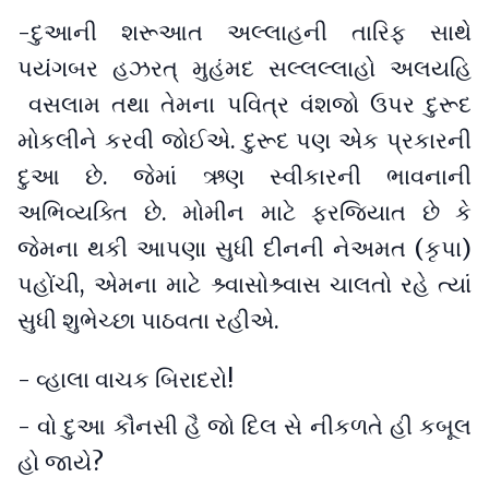
-દુઆની શરૂઆત અલ્લાહની તારિફ સાથે
પયંગબર હઝરત્ મુહંમદ સલ્લલ્લાહો અલયહિ
વસલામ તથા તેમના પવિત્ર વંશજો ઉપર દુરૂદ
મોકલીને કરવી જોઈએ. દુરૂદ પણ એક પ્રકારની
દુઆ છે. જેમાં ઋણ સ્વીકારની ભાવનાની
અભિવ્યક્તિ છે. મોમીન માટે ફરજિયાત છે કે
જેમના થકી આપણા સુધી દીનની નેઅમત (કૃપા)
પહોંચી, એમના માટે શ્ર્વાસોશ્ર્વાસ ચાલતો રહે ત્યાં
સુધી શુભેચ્છા પાઠવતા રહીએ.
- વ્હાલા વાચક બિરાદરો!
- વો દુઆ કૌનસી હૈ જો દિલ સે નીકળતે હી કબૂલ
હો જાયે?