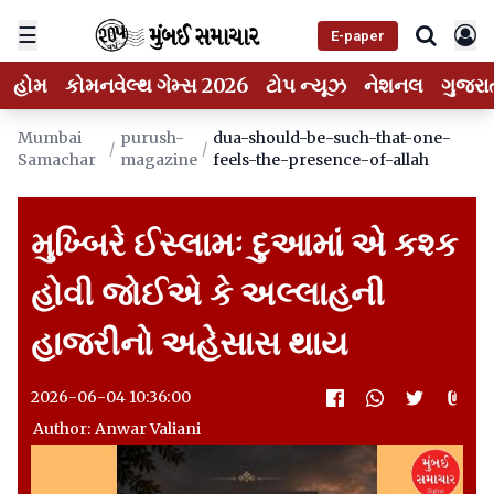
☰
E-paper
હોમ
કોમનવેલ્થ ગેમ્સ 2026
ટોપ ન્યૂઝ
નેશનલ
ગુજરા
Mumbai
purush-
dua-should-be-such-that-one-
/
/
Samachar
magazine
feels-the-presence-of-allah
મુખ્બિરે ઈસ્લામઃ દુઆમાં એ કશ્ક
હોવી જોઈએ કે અલ્લાહની
હાજરીનો અહેસાસ થાય
2026-06-04 10:36:00
Author: Anwar Valiani