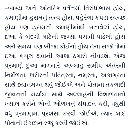
-બાહ્ય અને આંતરિક વર્તનમાં વિરોધાભાસ હોય,
કમાણીમાં હરામનું તત્ત્વ હોય, પહેરેલા કપડાં સ્વચ્છ
હોય પણ હરામની કમાણીમાંથી બનાવેલાં હોય,
દુઆ કે બંદગી માટેની જગ્યા પચાવી પાડેલી હોય
અને સમય પણ બીજા કોઈનો હોય તેના સંજોગોમાં
દુઆ કબૂલ થવાની આશા ઠગારી નીવડશે. એજ
પ્રમાણે દુઆ માગનારે અલ્લાહ સમીપ અંતરની
નિર્મળતા, શરીરની પવિત્રતા, નમ્રતા, એકાગ્રતા
સાથે ધ્યાનમગ્ન થવું જોઈએ અને પોતાના તકલાદી
જીવનની મર્યાદા સાથે અલ્લાહની વિશાળતાનો
ખ્યાલ કરીને એની ઓળખનું સંપાદન કરી, વધુથી
વધુ પ્રમાણમાં પ્રશંસા કરવી જોઈએ, ત્યાર બાદ
પોતાની ઈચ્છાને રજૂ કરવી જોઈએ.