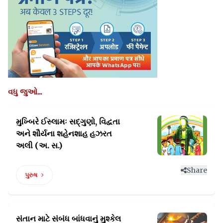
વધુ જુઓ...
મુખ્બિરે ઈસ્લામઃ સદ્ગુણો, વિદ્વતા
અને શૌર્યના શહેનશાહ હઝરત
અલી (અ. સ.)
Share
પુરુષ
સંતાન માટે સંબંધ બાંધવાનું
મુશ્કેલ