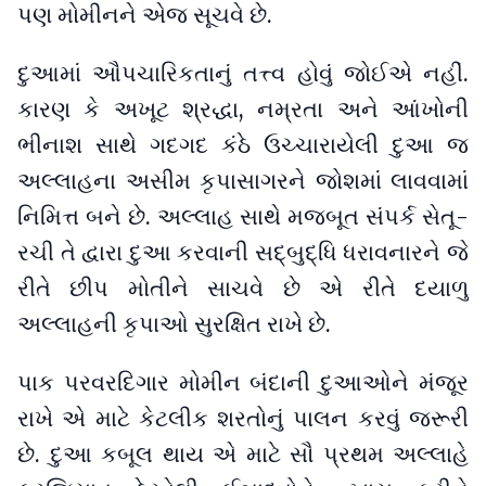
પણ મોમીનને એજ સૂચવે છે.
દુઆમાં ઔપચારિકતાનું તત્ત્વ હોવું જોઈએ નહીં.
કારણ કે અખૂટ શ્રદ્ધા, નમ્રતા અને આંખોની
ભીનાશ સાથે ગદગદ કંઠે ઉચ્ચારાયેલી દુઆ જ
અલ્લાહના અસીમ કૃપાસાગરને જોશમાં લાવવામાં
નિમિત્ત બને છે. અલ્લાહ સાથે મજબૂત સંપર્ક સેતૂ-
રચી તે દ્વારા દુઆ કરવાની સદ્બુદ્ધિ ધરાવનારને જે
રીતે છીપ મોતીને સાચવે છે એ રીતે દયાળુ
અલ્લાહની કૃપાઓ સુરક્ષિત રાખે છે.
પાક પરવરદિગાર મોમીન બંદાની દુઆઓને મંજૂર
રાખે એ માટે કેટલીક શરતોનું પાલન કરવું જરૂરી
છે. દુઆ કબૂલ થાય એ માટે સૌ પ્રથમ અલ્લાહે