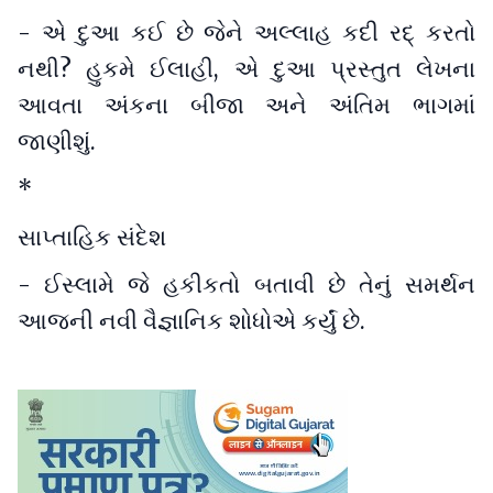
- એ દુઆ કઈ છે જેને અલ્લાહ કદી રદ્ કરતો
નથી? હુકમે ઈલાહી, એ દુઆ પ્રસ્તુત લેખના
આવતા અંકના બીજા અને અંતિમ ભાગમાં
જાણીશું.
*
સાપ્તાહિક સંદેશ
- ઈસ્લામે જે હકીકતો બતાવી છે તેનું સમર્થન
આજની નવી વૈજ્ઞાનિક શોધોએ કર્યું છે.