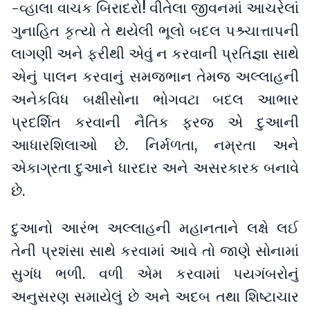
-વ્હાલા વાચક બિરાદરો! વીતેલા જીવનમાં આચરેલાં
ગુનાહિત કૃત્યો તે થયેલી ભૂલો બદલ પશ્ર્ચાત્તાપની
લાગણી અને ફરીથી એવું ન કરવાની પ્રતિજ્ઞા સાથે
એનું પાલન કરવાનું સમજભાન તેમજ અલ્લાહની
અનેકવિધ બક્ષીસોના ભોગવટા બદલ આભાર
પ્રદર્શિત કરવાની નૈતિક ફરજ એ દુઆની
આધારશિલાઓ છે. નિર્મળતા, નમ્રતા અને
એકાગ્રતા દુઆને ધારદાર અને અસરકારક બનાવે
છે.
દુઆનો આરંભ અલ્લાહની મહાનતાને લક્ષે લઈ
તેની પ્રશંસા સાથે કરવામાં આવે તો જાણે સોનામાં
સુગંધ ભળી. વળી એમ કરવામાં પયગંબરોનું
અનુસરણ સમાયેલું છે અને અદબ તથા શિષ્ટાચાર