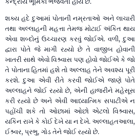
કેન્દ્રીય ભૂમિકા ભજવતી હોય છે.
શક્ય હદે દુઆમાં પોતાની નમ્રતાઓ અને લાચારી
તથા અલ્લાહની મહત્તા તેમજ મોટાઈ અંકિત થાય
એવા શબ્દોનું ઉચ્ચારણ કરવું જોઈએ. વળી, દુઆ
દ્વારા પોતે જે માગી રહ્યો છે તે વાજીબ હોવાની
ખાતરી સાથે એવો વિશ્ર્વાસ પણ હોવો જોઈએ કે જો
તે પોતાના હિતમાં હશે તો અલ્લાહ તેને અવશ્ય પૂરી
કરશે. દુઆ એવી રીતે કરવી જોઈએ જાણે પોતે
અલ્લાહને જોઈ રહ્યો છે, એની હાજરીને મહેસૂસ
કરી રહ્યો છે અને એવી આધ્યાત્મિક સપાટીએ ન
પહોંચી શકે તો ઓછામાં ઓછો એટલો વિશ્ર્વાસ,
યકિન રાખે કે કોઈ દેખે યા ન દેખે. અલ્લાહતઆલા,
ઈશ્ર્વર, પ્રભુ, ગોડ તેને જોઈ રહ્યો છે.