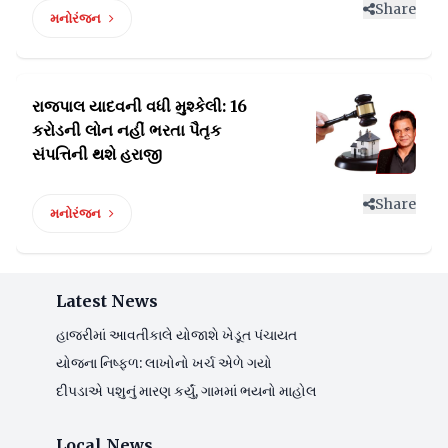
Share
મનોરંજન
રાજપાલ યાદવની વધી મુશ્કેલી: 16
કરોડની લોન
નહીં ભરતા પૈતૃક
સંપત્તિની થશે હરાજી
Share
મનોરંજન
Latest News
હાજરીમાં આવતીકાલે યોજાશે ખેડૂત પંચાયત
યોજના નિષ્ફળ: લાખોનો ખર્ચ એળે ગયો
દીપડાએ પશુનું મારણ કર્યું, ગામમાં ભયનો માહોલ
Local News