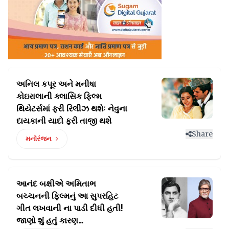
અનિલ કપૂર અને મનીષા
કોઇરાલાની ક્લાસિક ફિલ્મ
થિયેટર્સમાં
ફરી રિલીઝ થશેઃ નેવુના
દાયકાની યાદો ફરી તાજી થશે
Share
મનોરંજન
આનંદ બક્ષીએ અમિતાભ
બચ્ચનની ફિલ્મનું આ સુપરહિટ
ગીત
લખવાની ના પાડી દીધી હતી!
જાણો શું હતું કારણ...