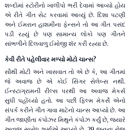
શબ્દોમાં સ્ટોરીનો ખાલીપો ભરી દેવામાં આવ્યો હોય
એ રીતે ગીત સેટ કરવામાં આવ્યું છે. દિશા પટણી
અને ઈમરાન હાશમીના ફેન્સને તો આ ગીત પસંદ
પડી રહ્યું છે પણ સામાન્ય લોકો પણ ગીતને
સાંભળીને દિલવાળુ ઈમોજી શૅર કરી રહ્યા છે.
કેવી રીતે પહેલીવાર મળ્યો મોટો ચાન્સ?
સૌથી મોટી અને ખાસવાત તો એ છે કે, આ ગીતમાં
જે અવાજ છે એ કોઈ સિંગર સેલેબ્સ નથી.
ઈન્સ્ટાગ્રામની રીલ્સ પરથી આ અવાજ મેકર્સ
સુધી પહોંચ્યો હતો. આ પછી ફિલ્મ મેકર્સે એનો
સંપર્ક કરીને ગીત ગાવા માટેનો ચાન્સ આપ્યો છે. આ
ગીત જાણીતા કંપોઝર મિથુને કંપોઝ કર્યું છે, જ્યારે
અવાજ સુબોધ શર્માએ આપ્યો છે. 29 જુનના રોજ