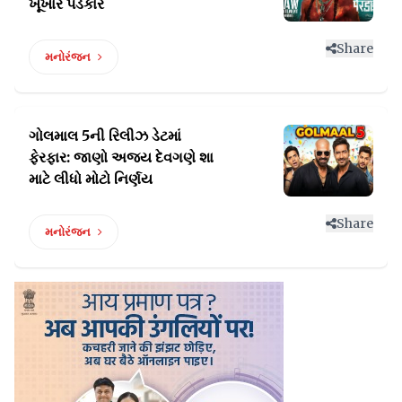
ખૂંખાર પડકાર
Share
મનોરંજન
ગોલમાલ 5ની રિલીઝ ડેટમાં
ફેરફાર: જાણો
અજય દેવગણે શા
માટે લીધો મોટો નિર્ણય
Share
મનોરંજન