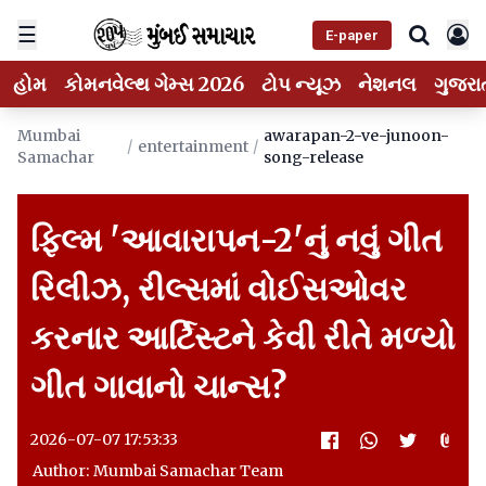
☰
E-paper
હોમ
કોમનવેલ્થ ગેમ્સ 2026
ટોપ ન્યૂઝ
નેશનલ
ગુજરા
Mumbai
awarapan-2-ve-junoon-
/
entertainment
/
Samachar
song-release
ફિલ્મ 'આવારાપન-2'નું નવું ગીત
રિલીઝ, રીલ્સમાં વોઈસઓવર
કરનાર આર્ટિસ્ટને કેવી રીતે મળ્યો
ગીત ગાવાનો ચાન્સ?
2026-07-07 17:53:33
Author: Mumbai Samachar Team