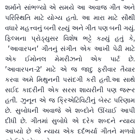
શર્માને સાંભળ્યો એ સમયે આ અવાજ ગીત અને
પરિસ્થિતિ માટે યોગ્ય હતો. આ મારા માટે સૌથી
વધારે મહત્ત્વનું બની રહ્યું અને ગીત પણ બની ગયું.
ફિલ્મના પ્રોડ્યુસર વિશેષ ભટ્ટે કહ્યું હતું કે,
'આવારપન' ગીતનું સંગીત એક આખી પેઢી માટે
એક ઈમોનલ મેમરીઝનો એક પાર્ટ છે.
'આવારપન-2' માટે એ જ જાદુ ફરીવાર તૈયાર
કરવા અમે મિથુનની પસંદગી કરી હતી.આ સાથે
સઈદ કાદરીની એક સરસ શાયરીની પણ જરૂર
હતી. ઝુનૂન એ જ ક્રિએટિવિટીનું બેસ્ટ પરિણામ
છે. સુબોધની અવાજે એ શબ્દોને ઊંચાઈ આપી
દીધી છે. ગીતમાં સુબોધે એ દરેક શબ્દને ન્યાય
આપ્યો છે જે ન્યાય એક દર્દભર્યા ગીતને મળવો