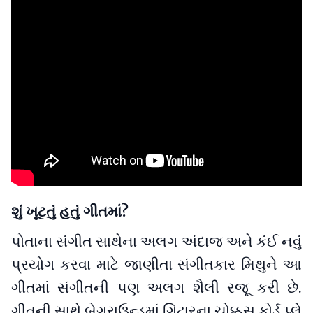
શું ખૂટતું હતું ગીતમાં?
પોતાના સંગીત સાથેના અલગ અંદાજ અને કંઈ નવું
પ્રયોગ કરવા માટે જાણીતા સંગીતકાર મિથુને આ
ગીતમાં સંગીતની પણ અલગ શૈલી રજૂ કરી છે.
ગીતની સાથે બેગ્રાઉન્ડમાં ગિટારના ચોક્કસ કોર્ડ પ્લે