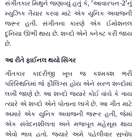
સંગીતકાર મિથુને જણાવ્યું હતું કે, 'આવારપન-2'નું
મ્યુઝિક તૈયાર કરવા માટે એક યુનિક અવાજની
જરૂર હતી. સંગીતના કારણે એક ઈમોશનલ
દુનિયા ઊભી થાય છે. શબ્દો એને ક્નેક્ટ કરી જાય
છે.
આ રીતે ફાઈનલ થયો સિંગર
ગીતકાર કાદરીજી ખૂબ જ કશ્મક્શ ભરી
પરિસ્થિતિમાં જે ફીલિંગ્સ હોય એને સરળ શબ્દોમાં
લખી જાણે છે. આ શબ્દો જ્યારે કોઈ વાંચે કે ગાય
ત્યારે એ શબ્દો એને પોતાના લાગે છે. આ ગીત માટે
અમારે એક યુનિક અવાજની જરૂર હતી, જેમાં
એક સંવેદનશીલતા અને મજબૂત મહેસૂસ થાય
એવો ભાવ હતો. જ્યારે અમે પહેલીવાર સુબોધ