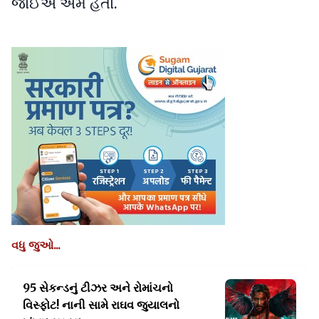
જોઈએ એમ હતો.
વધુ જુઓ...
95 સેકન્ડનું ટીઝર અને રોમાંચનો
વિસ્ફોટ!
નાની સામે રાઘવ જુયાલનો