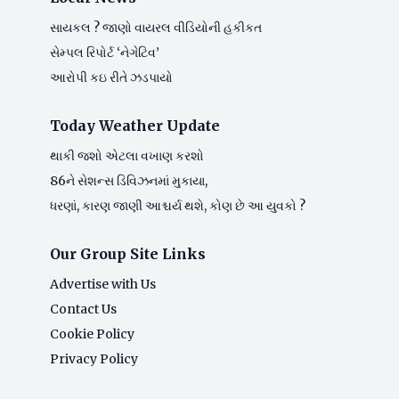
સાયકલ ? જાણો વાયરલ વીડિયોની હકીકત
સેમ્પલ રિપોર્ટ ‘નેગેટિવ’
આરોપી કઇ રીતે ઝડપાયો
Today Weather Update
થાકી જશો એટલા વખાણ કરશો
86ને સેશન્સ ડિવિઝનમાં મુકાયા,
ધરણાં, કારણ જાણી આશ્ચર્ય થશે, કોણ છે આ યુવકો ?
Our Group Site Links
Advertise with Us
Contact Us
Cookie Policy
Privacy Policy