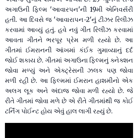
અગાઉની ફિલ્મ 'આવારપન'ની 19મી એનિવર્સરી
હતી. આ દિવસે જ 'આવારાપન-2'નું ટીઝર રિલીઝ
કરવામાં આવ્યું હતું. હવે નવું ગીત રિલીઝ કરવામાં
આવતા ગીતને ભરપૂર પ્રેમ મળી રહ્યો છે. આ
ગીતમાં ઈમરાનની આંખમાં કંઈક ગુમાવ્યાનું દર્દ
જોઈ શકાય છે. ગીતમાં અગાઉના ફિલ્મનું ક્નેક્શન
જોવા મળ્યું અને એક્ટ્રેસની ઝલક પણ જોવા
મળી રહી છે. આ ફિલ્મમાં ઈમરાન હાશમીનો એક
અલગ લૂક અને અંદાજ જોવા મળી રહ્યો છે. જે
રીતે ગીતમાં જોવા મળે છે એ રીતે ગીતમાંથી જ કોઈ
ટર્નિંગ પોઈન્ટ હોય એવું હાલ લાગી રહ્યું છે.