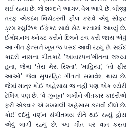
થઈ રહ્યા છે. જે શબ્દને આગળ વેગ આપે છે. બીજી
તરફ એકદમ થિયેટરની ફીલ કરાવે એવું સોફ્ટ
ડ્રમ મ્યુઝિક ઈફેક્ટ સાથે સેટ કરવામાં આવ્યું છે.
ઈમોશનલ ક્નેક્ટ કરીને દિલને ટચ કરી જાય એવું
આ ગીત ફેન્સને ખૂબ જ પસંદ આવી રહ્યું છે. સઈદ
કાદરી નામના ગીતકારે 'આવારપન'ગીતના લખ્યા
હતા, જેમા 'તેરા મેરા રિશ્તા', 'માહિયા', 'તો ફીર
આઓ' જેવા સુપરહિટ ગીતનો સમાવેશ થાય છે.
જેમાં માત્ર કોઈ અહેસાસ જ નહીં પણ એક સ્ટોરી
ટેલિંગ પણ છે. 'વે ઝુનૂન' લખીને ગીતકાર કાદરીએ
ફરી એકવાર એ મખમલી અહેસાસ કરાવી દીધો છે.
કોઈ દર્દનું વર્ણન સંગીતમય રીતે થઈ રહ્યું હોય
એવું લાગી રહ્યું છે. આ ગીત પર વાત કરતા