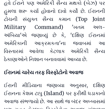
હવે ઈરાને પણ અમેરિકી સૈન્ય મથકો (બેઝ) પર
હુમલા શરૂ કર્યા હોવાનો દાવો કર્યો છે. ઈરાનની
ટોચની સંયુક્ત સૈન્ય કમાન (Top Joint
Military Command) 'ખતમ અલ-
અંબિયા'એ જણાવ્યું છે કે, 'દક્ષિણ ઈરાનમાં
અમેરિકાની આક્રમકતા'ના જવાબમાં આ
વિસ્તારમાં આવેલા કેટલાક અમેરિકી સૈન્ય
ઠેકાણાઓને નિશાન બનાવવામાં આવ્યા છે.
ઈરાનમાં ચારેય તરફ વિસ્ફોટોનો અવાજ
ઈરાની મીડિયાના જણાવ્યા અનુસાર, દક્ષિણ
ઈરાનના કેશમ ટાપુ (Island) પર ફરીથી ધડાકાનો
અવાજ સંભળાયો છે. આ સાથે જ બંદર અબ્બાસમાં