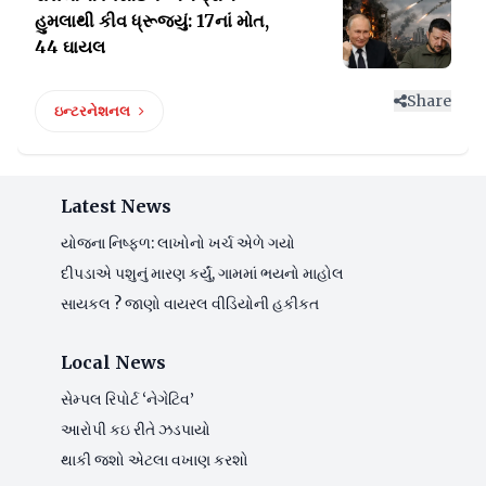
હુમલાથી
કીવ ધ્રૂજ્યું: 17નાં મોત,
44 ઘાયલ
Share
ઇન્ટરનેશનલ
Latest News
યોજના નિષ્ફળ: લાખોનો ખર્ચ એળે ગયો
દીપડાએ પશુનું મારણ કર્યું, ગામમાં ભયનો માહોલ
સાયકલ ? જાણો વાયરલ વીડિયોની હકીકત
Local News
સેમ્પલ રિપોર્ટ ‘નેગેટિવ’
આરોપી કઇ રીતે ઝડપાયો
થાકી જશો એટલા વખાણ કરશો