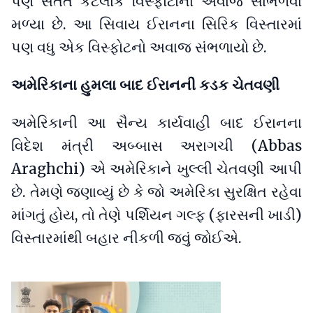
પણ સતત કેટલાક વિસ્ફોટોના અવાજ સાંભળવા
મળ્યા છે. આ સિવાય ઈરાનના સિરિક વિસ્તારમાં
પણ વધુ એક વિસ્ફોટનો અવાજ સંભળાયો છે.
અમેરિકાના હુમલા બાદ ઈરાનની કડક ચેતવણી
અમેરિકાની આ સૈન્ય કાર્યવાહી બાદ ઈરાનના
વિદેશ મંત્રી અબ્બાસ અરાગચી (Abbas
Araghchi) એ અમેરિકાને ખુલ્લી ચેતવણી આપી
છે. તેમણે જણાવ્યું છે કે જો અમેરિકા સુરક્ષિત રહેવા
માંગતું હોય, તો તેણે પર્શિયન ગલ્ફ (ફારસની ખાડી)
વિસ્તારમાંથી બહાર નીકળી જવું જોઈએ.