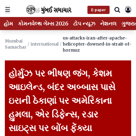
☰
E-paper
હોમ
કોમનવેલ્થ ગેમ્સ 2026
ટોપ ન્યૂઝ
નેશનલ
ગુજરા
us-attacks-iran-after-apache-
Mumbai
/
international
/
helicopter-downed-in-strait-of-
Samachar
hormuz
હોર્મુઝ પર ભીષણ જંગ, કેશમ
આઇલેન્ડ, બંદર અબ્બાસ પાસે
ઇરાની ઠેકાણાં પર અમેરિકાના
હુમલા, એર ડિફેન્સ, રડાર
સાઇટ્સ પર બોંબ ફેંક્યા