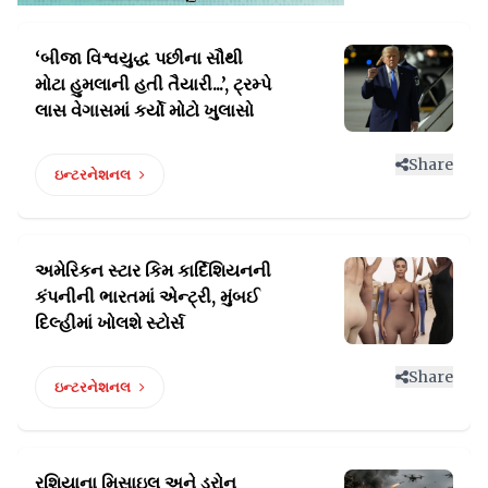
‘બીજા વિશ્વયુદ્ધ પછીના સૌથી
મોટા હુમલાની હતી તૈયારી...’,
ટ્રમ્પે
લાસ વેગાસમાં કર્યો મોટો ખુલાસો
Share
ઇન્ટરનેશનલ
અમેરિકન સ્ટાર કિમ કાર્દિશિયનની
કંપનીની ભારતમાં
એન્ટ્રી, મુંબઈ
દિલ્હીમાં ખોલશે સ્ટોર્સ
Share
ઇન્ટરનેશનલ
રશિયાના મિસાઇલ અને ડ્રોન