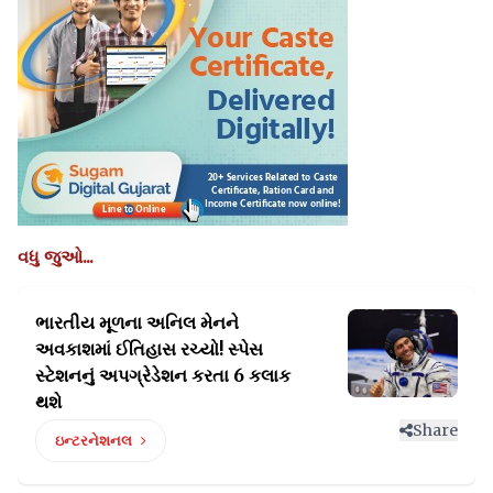
વધુ જુઓ...
ભારતીય મૂળના અનિલ મેનને
અવકાશમાં ઈતિહાસ રચ્યો!
સ્પેસ
સ્ટેશનનું અપગ્રેડેશન કરતા 6 કલાક
થશે
Share
ઇન્ટરનેશનલ