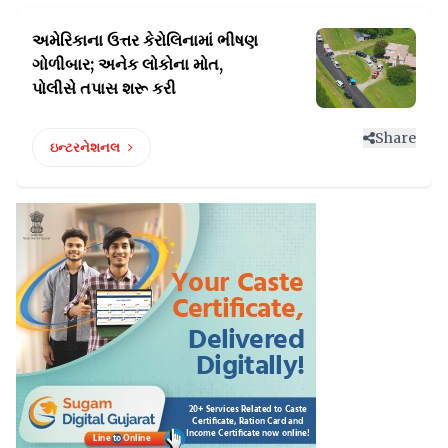
અમેરિકાના ઉત્તર કેરોલિનામાં ભીષણ
ગોળીબાર;
અનેક લોકોના મોત,
પોલીસે તપાસ શરૂ કરી
Share
ઇન્ટરનેશનલ