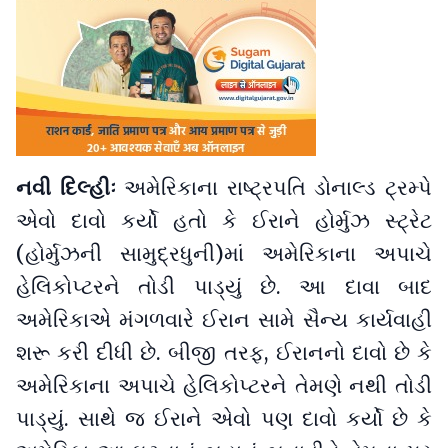
નવી દિલ્હીઃ
અમેરિકાના રાષ્ટ્રપતિ ડોનાલ્ડ ટ્રમ્પે
એવો દાવો કર્યો હતો કે ઈરાને હોર્મુઝ સ્ટ્રેટ
(હોર્મુઝની સામુદ્રધુની)માં અમેરિકાના અપાચે
હેલિકોપ્ટરને તોડી પાડ્યું છે. આ દાવા બાદ
અમેરિકાએ મંગળવારે ઈરાન સામે સૈન્ય કાર્યવાહી
શરૂ કરી દીધી છે. બીજી તરફ, ઈરાનનો દાવો છે કે
અમેરિકાના અપાચે હેલિકોપ્ટરને તેમણે નથી તોડી
પાડ્યું. સાથે જ ઈરાને એવો પણ દાવો કર્યો છે કે