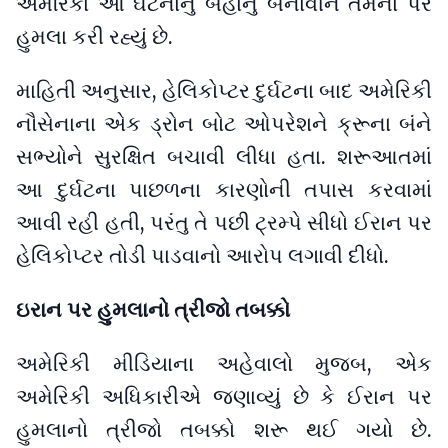
અમેરિકા આ ઘટનાનું બહાનું બનાવીને તેમના પર
હુમલા કરી રહ્યું છે.
માહિતી અનુસાર, હેલિકોપ્ટર દુર્ઘટના બાદ અમેરિકી
નૌસેનાના એક ડ્રોન બોટ ઓપરેશને ક્રૂના બંને
સભ્યોને સુરક્ષિત બચાવી લીધા હતા. શરૂઆતમાં
આ દુર્ઘટના પાછળના કારણોની તપાસ કરવામાં
આવી રહી હતી, પરંતુ તે પછી ટ્રમ્પે સીધો ઈરાન પર
હેલિકોપ્ટર તોડી પાડવાનો આરોપ લગાવી દીધો.
ઇરાન પર હુમલાનો ત્રીજો તબક્કો
અમેરિકી મીડિયાના અહેવાલો મુજબ, એક
અમેરિકી અધિકારીએ જણાવ્યું છે કે ઈરાન પર
હુમલાનો ત્રીજો તબક્કો શરૂ થઈ ગયો છે.