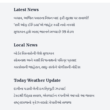
Latest News
બચાવ, અજિત પવારના નિધન બાદ ફરી સુરક્ષા પર સવાલો!
'સર્વે ઓફ ઈન્ડિયા'એ જાહેર કર્યો નવો નકશો
મુલાકાત હશે ખાસ; ભારતને મળ્યા છે 39 મેડલ
Local News
બોર્ડર વિસ્તારોની લેશે મુલાકાત
સોમનાથ અને કાશી વિશ્વનાથનો પવિત્ર પ્રસાદ
કારસેવાની જાહેરાત, સાધુ-સંતોને પોલીસની નોટિસ
Today Weather Update
દાગીના પડાવી લેતી ઠગ ત્રિપુટી ઝડપાઈ
ટેસ્ટથી ઉઠ્યા સવાલ, એરલાઈન કંપનીએ આપ્યો આ જવાબ
રાષ્ટ્રધ્વજનો ક્રેઝ વધ્યો: વેપારીઓ સજ્જ