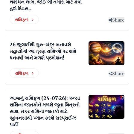
થશે ધન લાભ, જોઈ લો તમારા માટે કેવો
હશે દિવસ...
રાશિફળ
Share
26 જુલાઈથી ગુરુ-ચંદ્ર બનાવશે
મહાયોગ! આ ત્રણ રાશિઓ પર થશે
ધનવર્ષા અને મળશે પ્રમોશન!
રાશિફળ
Share
આજનું રાશિફળ (24-07-26): કન્યા
રાશિના જાતકોને મળશે જૂના મિત્રનો
સાથ, મકર રાશિના જાતકો માટે
જીવનસાથી પ્લાન કરશે સરપ્રાઈઝ
પાર્ટી