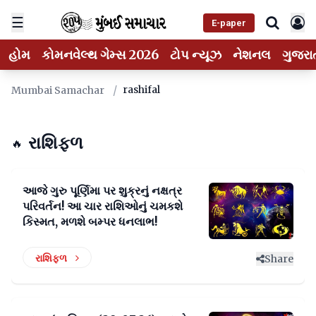
☰
E-paper
હોમ
કોમનવેલ્થ ગેમ્સ 2026
ટોપ ન્યૂઝ
નેશનલ
ગુજરા
/
rashifal
Mumbai Samachar
રાશિફળ
🔥
આજે ગુરુ પૂર્ણિમા પર શુક્રનું નક્ષત્ર
પરિવર્તન! આ ચાર રાશિઓનું ચમકશે
કિસ્મત, મળશે બમ્પર ધનલાભ!
રાશિફળ
Share