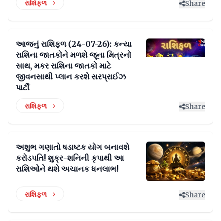
રાશિફળ
Share
આજનું રાશિફળ (24-07-26): કન્યા
રાશિના જાતકોને મળશે જૂના મિત્રનો
સાથ, મકર રાશિના જાતકો માટે
જીવનસાથી પ્લાન કરશે સરપ્રાઈઝ
પાર્ટી
રાશિફળ
Share
અશુભ ગણાતો ષડાષ્ટક યોગ બનાવશે
કરોડપતિ! શુક્ર-શનિની કૃપાથી આ
રાશિઓને થશે અચાનક ધનલાભ!
રાશિફળ
Share