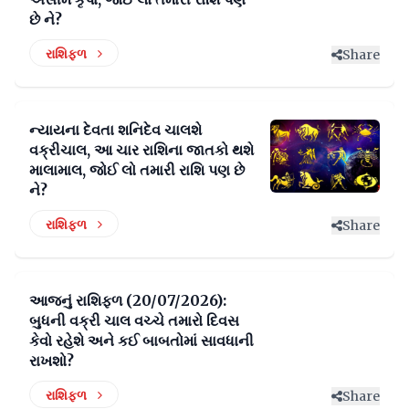
છે ને?
રાશિફળ
Share
ન્યાયના દેવતા શનિદેવ ચાલશે
વક્રીચાલ, આ ચાર રાશિના જાતકો થશે
માલામાલ, જોઈ લો તમારી રાશિ પણ છે
ને?
રાશિફળ
Share
આજનું રાશિફળ (20/07/2026):
બુધની વક્રી ચાલ વચ્ચે તમારો દિવસ
કેવો રહેશે અને કઈ બાબતોમાં સાવધાની
રાખશો?
રાશિફળ
Share