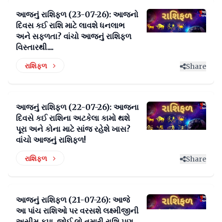
આજનું રાશિફળ (23-07-26): આજનો
દિવસ કઈ રાશિ માટે લાવશે ધનલાભ
અને સફળતા? વાંચો આજનું રાશિફળ
વિસ્તારથી....
રાશિફળ
Share
આજનું રાશિફળ (22-07-26): આજના
દિવસે કઈ રાશિના અટકેલા કામો થશે
પૂરા અને કોના માટે સાંજ રહેશે ખાસ?
વાંચો આજનું રાશિફળ!
રાશિફળ
Share
આજનું રાશિફળ (21-07-26): આજે
આ પાંચ રાશિઓ પર વરસશે લક્ષ્મીજીની
અસીમ કૃપા, જોઈ લો તમારી રાશિ પણ