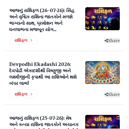
આજનું રાશિફળ (26-07-26): સિંહ
અને વૃશ્ચિક રાશિના જાતકોને મળશે
ભાગ્યનો સાથ, પ્રમોશન અને
ધનલાભના મજબૂત યોગ...
રાશિફળ
Share
Devpodhi Ekadashi 2026:
દેવપોઢી એકાદશીથી વિષ્ણુજી અને
લક્ષ્મીજીની કૃપાથી આ રાશિઓને થશે
બંપર લાભ!
રાશિફળ
Share
આજનું રાશિફળ (25-07-26): મેષ
અને કન્યા રાશિના જાતકોને અચાનક