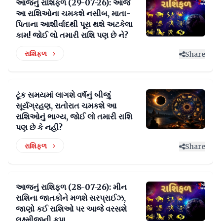
આજનું રાશિફળ (29-07-26): આજે
આ રાશિઓના ચમકશે નસીબ, માતા-
પિતાના આશીર્વાદથી પૂરા થશે અટકેલા
કામ! જોઈ લો તમારી રાશિ પણ છે ને?
રાશિફળ
Share
ટૂંક સમયમાં લાગશે વર્ષનું બીજું
સૂર્યગ્રહણ, રાતોરાત ચમકશે આ
રાશિઓનું ભાગ્ય, જોઈ લો તમારી રાશિ
પણ છે કે નહીં?
રાશિફળ
Share
આજનું રાશિફળ (28-07-26): મીન
રાશિના જાતકોને મળશે સરપ્રાઈઝ,
જાણો કઈ રાશિઓ પર આજે વરસશે
લક્ષ્મીજીની કૃપા...