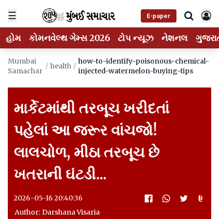
☰
E-paper
હોમ
કોમનવેલ્થ ગેમ્સ 2026
ટોપ ન્યૂઝ
નેશનલ
ગુજરા
Mumbai
how-to-identify-poisonous-chemical-
/
health
/
Samachar
injected-watermelon-buying-tips
માર્કેટમાંથી તરબૂચ ખરીદતાં
પહેલાં આ જરૂર વાંચજો!
લાલચોળ, મીઠા તરબૂચ છે
ખતરાની ઘંટડી...
2026-05-16 20:40:36
Author: Darshana Visaria