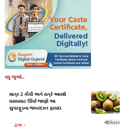
વધુ જુઓ...
માત્ર 2 કીવી અને રાત્રે આવશે
ઘસઘસાટ ઊંઘ!
જાણો આ
સુપરફૂડના જબરદસ્ત ફાયદા
Share
હેલ્થ