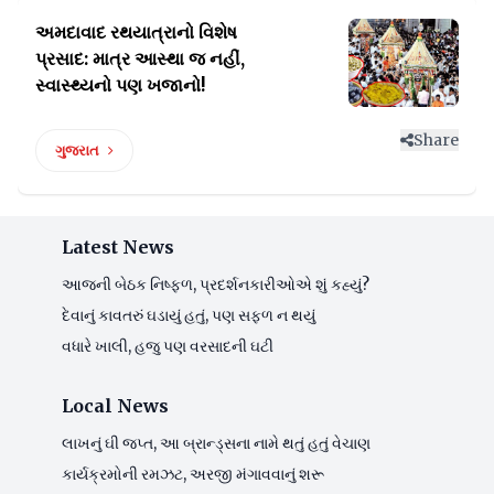
અમદાવાદ રથયાત્રાનો વિશેષ
પ્રસાદ: માત્ર
આસ્થા જ નહીં,
સ્વાસ્થ્યનો પણ ખજાનો!
Share
ગુજરાત
Latest News
આજની બેઠક નિષ્ફળ, પ્રદર્શનકારીઓએ શું કહ્યું?
દેવાનું કાવતરું ઘડાયું હતું, પણ સફળ ન થયું
વધારે ખાલી, હજુ પણ વરસાદની ઘટી
Local News
લાખનું ઘી જપ્ત, આ બ્રાન્ડ્સના નામે થતું હતું વેચાણ
કાર્યક્રમોની રમઝટ, અરજી મંગાવવાનું શરૂ