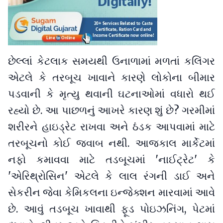
છેલ્લાં કેટલાક સમયથી ઉનાળામાં મળતાં કલિંગર
એટલે કે તરબૂચ ખાવાને કારણે લોકોના બીમાર
પડવાની કે મૃત્યુ થવાની ઘટનાઓમાં વધારો થઈ
રહ્યો છે. આ પાછળનું આખરે કારણ શું છે? ગરમીમાં
શરીરને હાઇડ્રેટ રાખવા અને ઠંડક આપવામાં માટે
તરબૂચનો કોઈ જવાબ નથી. આજકાલ માર્કેટમાં
નફો કમાવવા માટે તડબૂચમાં 'નાઈટ્રેટ' કે
'એરિથ્રોસિન' એટલે કે લાલ રંગની ડાઈ અને
સેકરીન જેવા કેમિકલના ઇન્જેક્શન મારવામાં આવે
છે. આવું તડબૂચ ખાવાથી ફૂડ પોઇઝનિંગ, પેટમાં