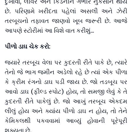
દુખાવો, લીવર અને કિડનીને ગંભીર નુકસાન થાય
છે. પરિણામે ખરીદતા પહેલાં અસલી અને ઝેરી
તરબૂચનો તફાવત જાણવો ખૂબ જરૂરી છે. આજે
આપણે સ્ટોરીમાં આ વિશે વાત કરીશું...
પીળો ડાઘ ચેક કરો:
જ્યારે તરબૂચ વેલા પર કુદરતી રીતે પાકે છે, ત્યારે
તેનો જે ભાગ જમીન અડેલો રહે છે ત્યાં એક પીળા
કે ક્રીમ રંગનો ડાઘ પડી જાય છે. જો તડબૂચ પર
આવો ડાઘ (ફીલ્ડ સ્પોટ) હોય, તો સમજી લેવું કે તે
કુદરતી રીતે પાકેલું છે. જો આખું તરબૂચ એકદમ
લીલું હોય અને ક્યાંય પીળો ડાઘ ન હોય, તો તેને
કેમિકલથી પકવવામાં આવ્યું હોવાની પૂરેપૂરી
શક્યતા છે.