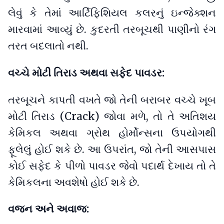
લેવું કે તેમાં આર્ટિફિશિયલ કલરનું ઇન્જેક્શન
મારવામાં આવ્યું છે. કુદરતી તરબૂચથી પાણીનો રંગ
તરત બદલાતો નથી.
વચ્ચે મોટી તિરાડ અથવા સફેદ પાવડર:
તરબૂચને કાપતી વખતે જો તેની બરાબર વચ્ચે ખૂબ
મોટી તિરાડ (Crack) જોવા મળે, તો તે અતિશય
કેમિકલ અથવા ગ્રોથ હોર્મોન્સના ઉપયોગથી
ફૂલેલું હોઈ શકે છે. આ ઉપરાંત, જો તેની આસપાસ
કોઈ સફેદ કે પીળો પાવડર જેવો પદાર્થ દેખાય તો તે
કેમિકલના અવશેષો હોઈ શકે છે.
વજન અને અવાજ: