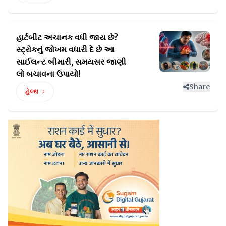
હાર્ટબીટ અચાનક વધી જાય છે?
સ્ટ્રોકનું જોખમ વધારી દે
છે આ
સાઈલન્ટ બીમારી, સમયસર જાણી
લો બચાવના ઉપાયો!
Share
હેલ્થ