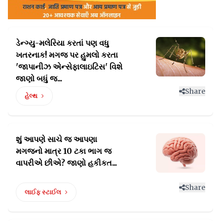
ડેન્ગ્યુ-મલેરિયા કરતાં પણ વધુ
ખતરનાક! મગજ પર હુમલો
કરતા
'જાપાનીઝ એન્સેફાલાઇટિસ' વિશે
જાણો બધું જ...
Share
હેલ્થ
શું આપણે સાચે જ આપણા
મગજનો માત્ર 10
ટકા ભાગ જ
વાપરીએ છીએ? જાણો હકીકત...
Share
લાઈફ સ્ટાઈલ