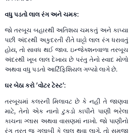
વધુ પડતો લાલ રંગ અને ચમક:
જો તરબૂચ બહારથી અતિશય ચમકતું અને કાપ્યા
પછી અંદરથી અકુદરતી રીતે ઘાટ્ટો લાલ રંગ ધરાવતું
હોય, તો સાવધ થઈ જાવ. ઇન્જેક્શનવાળા તરબૂચ
અંદરથી ખૂબ લાલ દેખાય છે પરંતુ તેનો સ્વાદ મોળો
અથવા વધુ પડતો આર્ટિફિશિયલ ગળ્યો લાગે છે.
ઘર બેઠા કરો 'વોટર ટેસ્ટ':
તરબૂચમાં કલરની મિલાવટ છે કે નહીં તે જાણવા
માટે, તેનો એક નાનો ટુકડો કાપીને પાણી ભરેલા
કાચના ગ્લાસ અથવા વાસણમાં નાખો. જો પાણીનો
રંગ તરત જ ગુલાબી કે લાલ થવા લાગે, તો સમજી