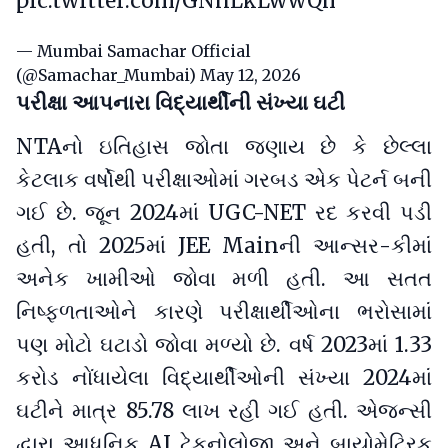
pic.twitter.com/GNnLkLwwQh
— Mumbai Samachar Official
(@Samachar_Mumbai)
May 12, 2026
પરીક્ષા આપનારા વિદ્યાર્થીની સંખ્યા ઘટી
NTAનો ઇતિહાસ જોતા જણાય છે કે છેલ્લા
કેટલાક વર્ષોથી પરીક્ષાઓમાં ગરબડ એક પેટર્ન બની
ગઈ છે. જૂન 2024માં UGC-NET રદ કરવી પડી
હતી, તો 2025માં JEE Mainની આન્સર-કીમાં
અનેક ખામીઓ જોવા મળી હતી. આ સતત
નિષ્ફળતાઓને કારણે પરીક્ષાર્થીઓના ભરોસામાં
પણ મોટો ઘટાડો જોવા મળ્યો છે. વર્ષ 2023માં 1.33
કરોડ નોંધાયેલા વિદ્યાર્થીઓની સંખ્યા 2024માં
ઘટીને માત્ર 85.78 લાખ રહી ગઈ હતી. એજન્સી
દ્વારા આધુનિક AI ટેકનોલોજી અને બાયોમેટ્રિક