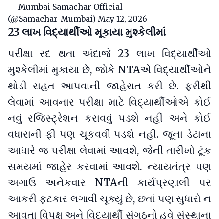
— Mumbai Samachar Official
(@Samachar_Mumbai)
May 12, 2026
23 લાખ વિદ્યાર્થીઓ મૂકાયા મુશ્કેલીમાં
પરીક્ષા રદ થતા અંદાજે 23 લાખ વિદ્યાર્થીઓ
મુશ્કેલીમાં મુકાયા છે, જોકે NTAએ વિદ્યાર્થીઓને
થોડી રાહત આપવાની જાહેરાત કરી છે. ફરીથી
લેવામાં આવનાર પરીક્ષા માટે વિદ્યાર્થીઓએ કોઈ
નવું રજિસ્ટ્રેશન કરાવવું પડશે નહીં અને કોઈ
વધારાની ફી પણ ચૂકવવી પડશે નહીં. જૂના ડેટાના
આધારે જ પરીક્ષા લેવામાં આવશે, જેની તારીખો ટૂંક
સમયમાં જાહેર કરવામાં આવશે. ન્યાયતંત્ર પણ
અગાઉ અનેકવાર NTAની કાર્યપ્રણાલી પર
આકરી ફટકાર લગાવી ચૂક્યું છે, છતાં પણ સુધારો ન
આવતા વિપક્ષ અને વિદ્યાર્થી સંગઠનો હવે સંસ્થાના