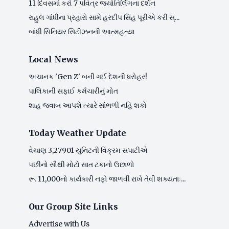
11 દિવસમાં કરો 7 પવિત્ર જ્યોતિર્લિંગના દર્શન
રાહુલ ગાંધીના પ્રહારો સામે હરદીપ સિંહ પૂરીએ કરી સ્...
બાંધી સિનિયર સિટીઝનની આત્મહત્યા
Local News
અચાનક 'Gen Z' બની ગઈ દેશની ધરોહર!
પાલિકાની સફાઈ કર્મચારીનું મોત
શાહ જવાબ આપશે ત્યારે સાંભળી નહિ શકો
Today Weather Update
વેચાણ 3,27901 યુનિટની વિક્રમ સપાટીએ
પછીનો સૌથી મોટો સાત ટકાનો ઉછાળો
રૂ. 11,000નો કાર્યકારી નફો જાળવી રાખે તેવી શક્યતાઃ...
Our Group Site Links
Advertise with Us