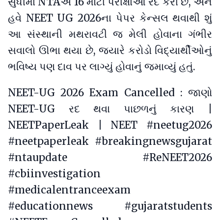
સુધીમાં NTAએ 16 મોટી પરીક્ષાઓ રદ કરી છે, અને
હવે NEET UG 2026ના પેપર કેન્સલ થવાથી શું
આ સંસ્થાની મથરાવટી જ મેલી હોવાના ગંભીર
સવાલો ઊભા થયા છે, જ્યારે કરોડો વિદ્યાર્થીઓનું
ભવિષ્ય પણ દાવ પર લાગ્યું હોવાનું જમાવ્યું હતું.
NEET-UG 2026 Exam Cancelled : જાણો
NEET-UG રદ થવા પાછળનું કારણ |
NEETPaperLeak | NEET
#neetug2026
#neetpaperleak
#breakingnewsgujarat
#ntaupdate
#ReNEET2026
#cbiinvestigation
#medicalentranceexam
#educationnews
#gujaratstudents