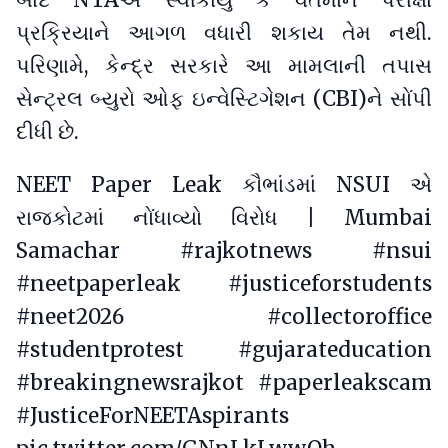
પ્રક્રિયાને આગળ વધારી શકાય તેમ નથી.
પરિણામે, કેન્દ્ર સરકારે આ મામલાની તપાસ
સેન્ટ્રલ બ્યુરો ઓફ ઇન્વેસ્ટિગેશન (CBI)ને સોંપી
દીધી છે.
NEET Paper Leak કૌભાંડમાં NSUI એ
રાજકોટમાં નોંધાવ્યો વિરોધ | Mumbai
Samachar
#rajkotnews
#nsui
#neetpaperleak
#justiceforstudents
#neet2026
#collectoroffice
#studentprotest
#gujarateducation
#breakingnewsrajkot
#paperleakscam
#JusticeForNEETAspirants