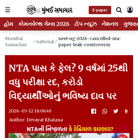
☰
E-paper
હોમ
કોમનવેલ્થ ગેમ્સ 2026
ટોપ ન્યૂઝ
નેશનલ
ગુજરા
Mumbai
neet-ug-2026-cancelled-nta-
/
national
/
Samachar
paper-leak-controversy
NTA પાસ કે ફેલ? 9 વર્ષમાં 25થી
વધુ પરીક્ષા રદ, કરોડો
વિદ્યાર્થીઓનું ભવિષ્ય દાવ પર
2026-05-12 18:06:49
Author: Devayat Khatana