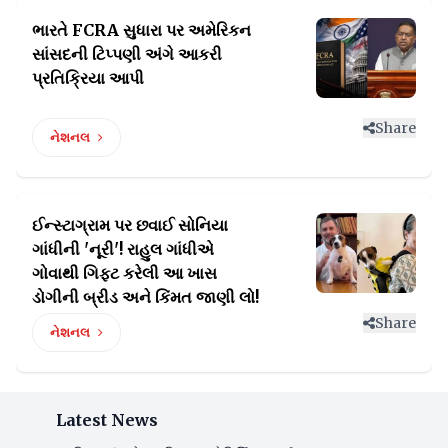
ભારતે FCRA સુધારા પર અમેરિકન
સાંસદની ટિપ્પણી
અંગે આકરી
પ્રતિક્રિયા આપી
Share
નેશનલ
ઈન્સ્ટાગ્રામ પર છવાઈ સોનિયા
ગાંધીની 'નૂરી'! રાહુલ ગાંધીએ
ગોવાથી ગિફ્ટ કરેલી આ ખાસ
ડોગીની બ્રીડ અને કિંમત જાણી લો!
Share
નેશનલ
Latest News