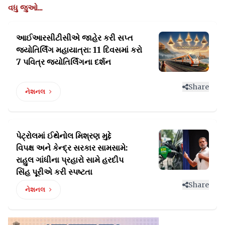
વધુ જુઓ...
આઈઆરસીટીસીએ જાહેર કરી સપ્ત
જ્યોતિર્લિંગ મહાયાત્રા:
11 દિવસમાં કરો
7 પવિત્ર જ્યોતિર્લિંગના દર્શન
Share
નેશનલ
પેટ્રોલમાં ઈથેનોલ મિશ્રણ મુદ્દે
વિપક્ષ અને કેન્દ્ર સરકાર સામસામે:
રાહુલ ગાંધીના પ્રહારો સામે હરદીપ
સિંહ પૂરીએ કરી સ્પષ્ટતા
Share
નેશનલ