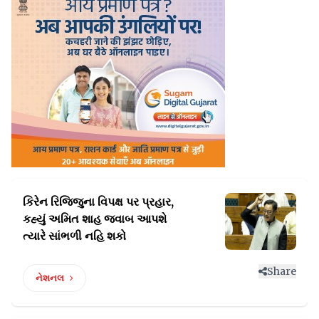
કિરેન રિજિજુના વિપક્ષ પર પ્રહાર,
કહ્યું અમિત
શાહ જવાબ આપશે
ત્યારે સાંભળી નહિ શકો
Share
નેશનલ