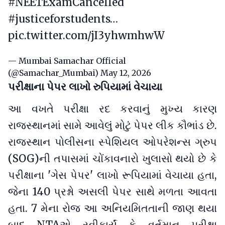
#NEETExamCancelled
#justiceforstudents
…
pic.twitter.com/jI3yhwmhwW
— Mumbai Samachar Official
(@Samachar_Mumbai)
May 12, 2026
પરીક્ષાના પેપર લાખો રુપિયામાં વેચાયા
આ વખતે પરીક્ષા રદ કરવાનું મુખ્ય કારણ
રાજસ્થાનમાં સામે આવેલું મોટું પેપર લીક કૌભાંડ છે.
રાજસ્થાન પોલીસના સ્પેશિયલ ઓપરેશન્સ ગ્રુપ
(SOG)ની તપાસમાં ચોંકાવનારો ખુલાસો થયો છે કે
પરીક્ષાના 'ગેસ પેપર' લાખો રૂપિયામાં વેચાયા હતા,
જેના 140 પ્રશ્નો અસલી પેપર સાથે મળતા આવતા
હતા. 7 મેના રોજ આ અનિયમિતતાની જાણ થયા
બાદ NTAએ સ્વીકાર્યું કે વર્તમાન પરીક્ષા