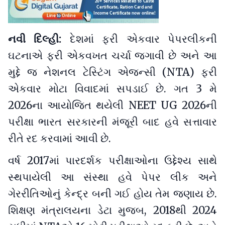
નવી દિલ્હી:
દેશમાં ફરી એકવાર પેપરલીકની
ઘટનાએ ફરી એકવખત ચર્ચા જગાવી છે અને આ
મુદ્દે જ નેશનલ ટેસ્ટિંગ એજન્સી (NTA) ફરી
એકવાર મોટા વિવાદમાં સપડાઈ છે. ગત 3 મે
2026ના આયોજિત થયેલી NEET UG 2026ની
પરીક્ષા ભારત સરકારની મંજૂરી બાદ હવે સત્તાવાર
રીતે રદ કરવામાં આવી છે.
વર્ષ 2017માં પારદર્શક પરીક્ષાઓના ઉદ્દેશ્ય સાથે
સ્થપાયેલી આ સંસ્થા હવે પેપર લીક અને
ગેરરીતિઓનું કેન્દ્ર બની ગઈ હોય તેમ જણાય છે.
શિક્ષણ મંત્રાલયના ડેટા મુજબ, 2018થી 2024