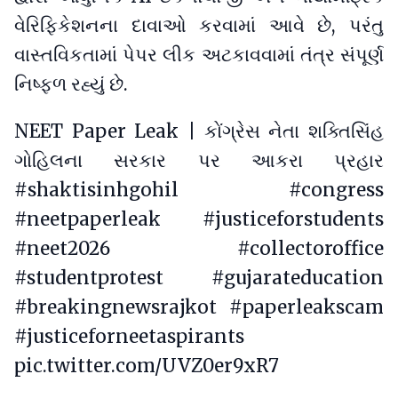
વેરિફિકેશનના દાવાઓ કરવામાં આવે છે, પરંતુ
વાસ્તવિકતામાં પેપર લીક અટકાવવામાં તંત્ર સંપૂર્ણ
નિષ્ફળ રહ્યું છે.
NEET Paper Leak | કોંગ્રેસ નેતા શક્તિસિંહ
ગોહિલના સરકાર પર આકરા પ્રહાર
#shaktisinhgohil
#congress
#neetpaperleak
#justiceforstudents
#neet2026
#collectoroffice
#studentprotest
#gujarateducation
#breakingnewsrajkot
#paperleakscam
#justiceforneetaspirants
pic.twitter.com/UVZ0er9xR7