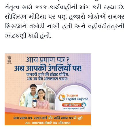
નેતૃત્વ સામે કડક કાર્યવાહીની માંગ કરી રહ્યા છે.
સોશિયલ મીડિયા પર પણ હજારો લોકોએ સમગ્ર
સિસ્ટમને વખોડી નાખી હતી અને વહીવટીતંત્રની
ઝાટકણી કાઢી હતી.