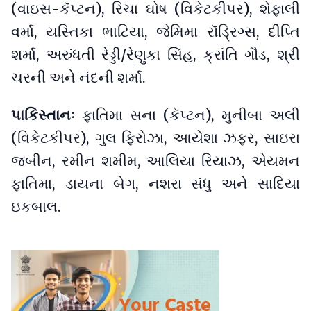
(વાઇસ-કૅપ્ટન), રિચા ઘોષ (વિકેટકીપર), શેફાલી
વર્મા, યસ્તિકા ભાટિયા, જેમિમા રૉડ્રિગ્સ, દીપ્તિ
શર્મા, અરુંધતી રેડ્ડી/રેણુકા સિંહ, ક્રાંતિ ગૌડ, શ્રી
ચરની અને નંદની શર્મા.
પાકિસ્તાનઃ
ફાતિમા સના (કૅપ્ટન), મુનીબા અલી
(વિકેટકીપર), ગુલ ફિરોઝા, આયેશા ઝફર, સાઇરા
જબીન, રમીન શમીમ, આલિયા રિયાઝ, એયમન
ફાતિમા, ડાયના બેગ, નશરા સંધુ અને સાદિયા
ઇકબાલ.