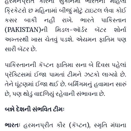
હરમનપ્રીત કૌરના સુકાનમાં ભારતની મહિલા
ક્રિકેટરો છ મહિનામાં બીજું મોટું ટાઇટલ લેવા કોઈ
કસર બાકી નહીં રાખે. ભારતે પાકિસ્તાન
(PAKISTAN)ની મિડલ-ઑર્ડર બૅટર શોર્ના
અખ્તરથી ખાસ ચેતવું પડશે. એયમન ફાતિમ પણ
સારી બૅટર છે.
પાકિસ્તાનની કૅપ્ટન ફાતિમા સના બે દિવસ પહેલાં
પ્રૅક્ટિસમાં ઈજા પામતાં ટીમને ઝટકો લાગ્યો છે.
તેને ઘૂંટણમાં ઈજા થઈ છે. બર્મિંગમનું હવામાન સારું
છે, પણ થોડું વાદળિયું રહેવાની સંભાવના છે.
બન્ને દેશની સંભવિત ટીમઃ
ભારતઃ
હરમનપ્રીત કૌર (કૅપ્ટન), સ્મૃતિ મંધાના