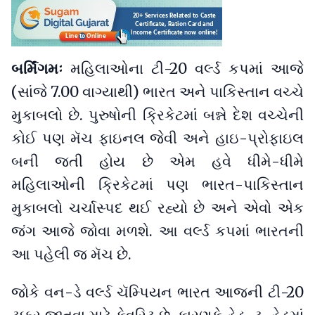
બર્મિંગમઃ
મહિલાઓના ટી-20 વર્લ્ડ કપમાં આજે
(સાંજે 7.00 વાગ્યાથી) ભારત અને પાકિસ્તાન વચ્ચે
મુકાબલો છે. પુરુષોની ક્રિકેટમાં બન્ને દેશ વચ્ચેની
કોઈ પણ મૅચ ફાઇનલ જેવી અને હાઇ-પ્રોફાઇલ
બની જતી હોય છે એમ હવે ધીમે-ધીમે
મહિલાઓની ક્રિકેટમાં પણ ભારત-પાકિસ્તાન
મુકાબલો ચર્ચાસ્પદ થઈ રહ્યો છે અને એવો એક
જંગ આજે જોવા મળશે. આ વર્લ્ડ કપમાં ભારતની
આ પહેલી જ મૅચ છે.
જોકે વન-ડે વર્લ્ડ ચૅમ્પિયન ભારત આજની ટી-20