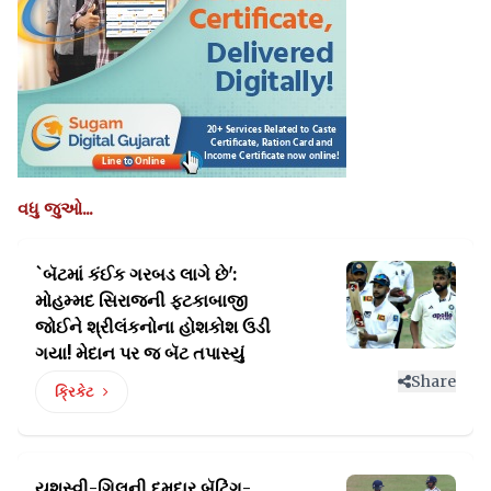
વધુ જુઓ...
`બૅટમાં કંઈક ગરબડ લાગે છે':
મોહમ્મદ સિરાજની ફટકાબાજી
જોઈને
શ્રીલંકનોના હોશકોશ ઉડી
ગયા! મેદાન પર જ બૅટ તપાસ્યું
Share
ક્રિકેટ
યશસ્વી-ગિલની દમદાર બૅટિંગ-