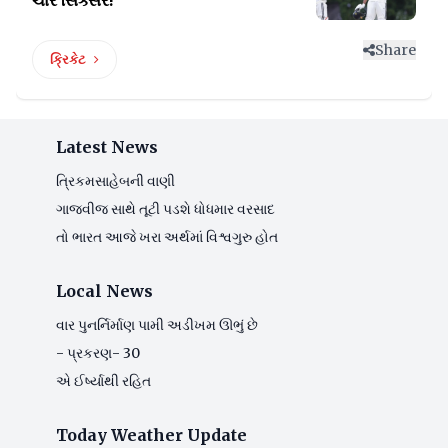
Share
ક્રિકેટ
Latest News
ત્રિકમસાહેબની વાણી
ગાજવીજ સાથે તૂટી પડશે ધોધમાર વરસાદ
તો ભારત આજે ખરા અર્થમાં વિશ્વગુરુ હોત
Local News
વાર પુનર્નિર્માણ પામી અડીખમ ઊભું છે
- પ્રકરણ- 30
એ ઈર્ષ્યાથી રહિત
Today Weather Update