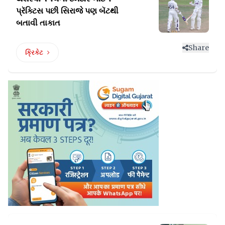
પ્રૅક્ટિસ
પછી સિરાજે પણ બૅટથી
બતાવી તાકાત
Share
ક્રિકેટ