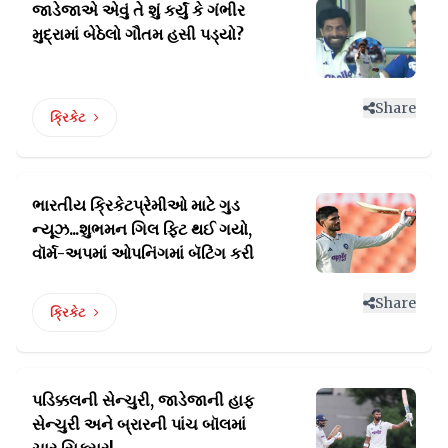
જાડેજાએ એવું તે શું કર્યું કે ગંભીર
મુદ્રામાં બેઠેલો ગૌતમ હસી પડ્યો?
Share
ક્રિકેટ
ભારતીય ક્રિકેટપ્રેમીઓ માટે ગુડ
ન્યૂઝ...શુભમન ગિલ
ફિટ થઈ ગયો,
વૉર્મ-અપમાં ઓપનિંગમાં બૅટિંગ કરી
Share
ક્રિકેટ
પડિક્કલની સેન્ચુરી, જાડેજાની હાફ
સેન્ચુરી
અને બ્રારની પાંચ બૉલમાં
ચાર સિક્સર!