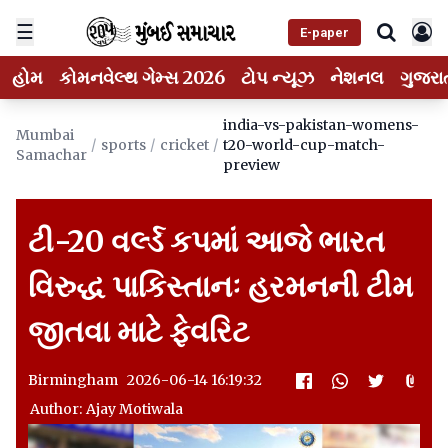
☰
E-paper
હોમ
કોમનવેલ્થ ગેમ્સ 2026
ટોપ ન્યૂઝ
નેશનલ
ગુજરા
india-vs-pakistan-womens-
Mumbai
/
sports
/
cricket
/
t20-world-cup-match-
Samachar
preview
ટી-20 વર્લ્ડ કપમાં આજે ભારત
વિરુદ્ધ પાકિસ્તાનઃ હરમનની ટીમ
જીતવા માટે ફેવરિટ
Birmingham 2026-06-14 16:19:32
Author: Ajay Motiwala