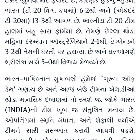
ટક્કર જીતવા માટે ફેવરિટ છે, કારણકે હેડ-ટુ-હેડમાં
ભારત (ટી-20 વિશ્વ કપમાં) 6-2થી અને (એકંદરે
ટી-20માં) 13-3થી આગળ છે. ભારતીય ટી-20 ટીમ
હાલમાં બહુ સારા ફૉર્મમાં છે. તેમણે છેલ્લા થોડા
મહિના દરમ્યાન ઑસ્ટ્રેલિયાને 2-1થી, ઇંગ્લૅન્ડને
3-2થી તેમની ધરતી પર હરાવ્યા છે અને ઘરઆંગણે
શ્રીલંકા સામે 5-0થી વિજય મેળવ્યો છે.
ભારત-પાકિસ્તાન મુકાબલો હંમેશાં `ગ્રૂપ ઑફ
ડેથ' ગણાય છે અને આજે બેઉ ટીમના ખેલાડીઓ
થોડા માનસિક દબાણમાં તો રમશે જ. જોકે ભારત
(INDIA)ની ટીમ ખૂબ જ સંતુલિત મનાય છે.
ઓપનિંગમાં સ્મૃતિ મંધાના અને શેફાલી વર્માએ
ટીમને સારી શરૂઆત કરાવી આપવી પડશે.