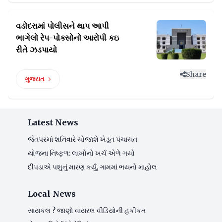
વડોદરામાં પોલીસને થાપ આપી
ભાગેલો રેપ-પોક્સોનો
આરોપી કઇ
રીતે ઝડપાયો
Share
ગુજરાત
Latest News
જેતપરમાં શનિવારે યોજાશે ખેડૂત પંચાયત
યોજના નિષ્ફળ: લાખોનો ખર્ચ એળે ગયો
દીપડાએ પશુનું મારણ કર્યું, ગામમાં ભયનો માહોલ
Local News
સાયકલ ? જાણો વાયરલ વીડિયોની હકીકત