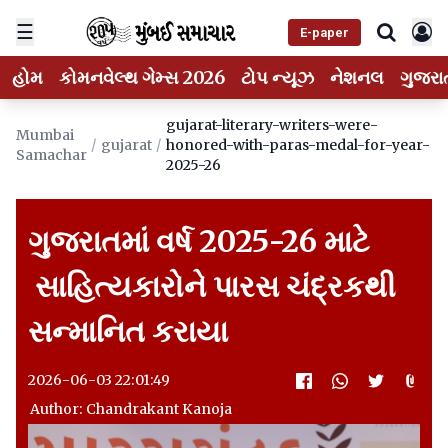
☰
E-paper
હોમ
કોમનવેલ્થ ગેમ્સ 2026
ટોપ ન્યૂઝ
નેશનલ
ગુજરા
gujarat-literary-writers-were-
Mumbai
/
gujarat
/
honored-with-paras-medal-for-year-
Samachar
2025-26
ગુજરાતમાં વર્ષ 2025-26 માટે
સાહિત્યકારોને પારસ ચંદ્રકથી
સન્માનિત કરાયા
2026-06-03 22:01:49
Author: Chandrakant Kanoja