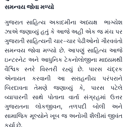
સમન્વય જોવા મળ્યો
ગુજરાત સાહિત્ય અકાદમીના અધ્યક્ષ ભાગ્યેશ
ઝાએ જણાવ્યું હતું કે આજે અહીં એક જ મંચ પર
ગુજરાતી સાહિત્યની ચાર-ચાર પેઢીઓનો ગૌરવવંતો
સમન્વય જોવા મળ્યો છે. આપણું સાહિત્ય આજે
ઇન્ટરનેટ અને આધુનિક ટેકનોલોજીના માધ્યમથી
વૈશ્વિક સ્તરે વિસ્તરી રહ્યું છે. પારસ ચંદ્રક
એનાયત કરવાની આ સરાહનીય પરંપરાને
બિરદાવતા તેમણે જણાવ્યું કે, પારસ પટેલે
વ્યાપારની સાથે પોતાના વાર્તા સંગ્રહમાં ઉત્તર
ગુજરાતના લોકજીવન, તળપદી બોલી અને
સામાજિક મૂલ્યોને ખૂબ જ અનોખી શૈલીમાં જીવંત
કર્યા છે.