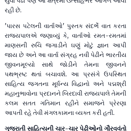
યુવા પેઢી પણ આ ક્ષેત્રમાં ઉત્સાહભેર આગળ આવી
રહી છે.
'પારસ પટેલની વાર્તાઓ' પુસ્તક સંદર્ભે વાત કરતા
રાજ્યપાલએ જણાવ્યું કે, વાર્તાઓ રમત-રમતમાં
માણસની રુચિ જગાડીને ઘણું મોટું જ્ઞાન આપી
જાય છે અને આ વાર્તા સંગ્રહ નવી પેઢીને ભારતીય
જીવનમૂલ્યો સાથે જોડીને તેમના જીવનને
પથભ્રષ્ટ થતાં બચાવશે. આ પ્રસંગે ઉપસ્થિત
સાહિત્ય જગતના મૂર્ધન્ય વિદ્વાનો અને પદ્મશ્રી
મહાનુભાવોના પ્રદાનને બિરદાવી રાજ્યપાલે તેમની
કલમ સતત ગતિમાન રહીને સમાજને પ્રેરણા
આપતી રહે તેવી મંગલકામના વ્યક્ત કરી હતી.
ગુજરાતી સાહિત્યની ચાર-ચાર પેઢીઓનો ગૌરવવંતો