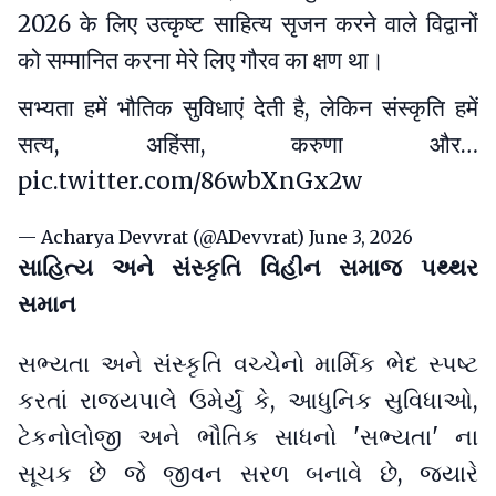
2026 के लिए उत्कृष्ट साहित्य सृजन करने वाले विद्वानों
को सम्मानित करना मेरे लिए गौरव का क्षण था।
सभ्यता हमें भौतिक सुविधाएं देती है, लेकिन संस्कृति हमें
सत्य, अहिंसा, करुणा और…
pic.twitter.com/86wbXnGx2w
— Acharya Devvrat (@ADevvrat)
June 3, 2026
સાહિત્ય અને સંસ્કૃતિ વિહીન સમાજ પથ્થર
સમાન
સભ્યતા અને સંસ્કૃતિ વચ્ચેનો માર્મિક ભેદ સ્પષ્ટ
કરતાં રાજ્યપાલે ઉમેર્યું કે, આધુનિક સુવિધાઓ,
ટેકનોલોજી અને ભૌતિક સાધનો 'સભ્યતા' ના
સૂચક છે જે જીવન સરળ બનાવે છે, જ્યારે