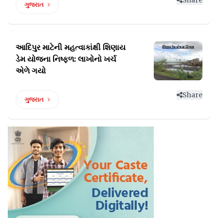
Share
ગુજરાત
આદિપુર માટેની મહત્વાકાંક્ષી શિણાય
ડેમ
યોજના નિષ્ફળ: લાખોનો ખર્ચ
એળે ગયો
Share
ગુજરાત