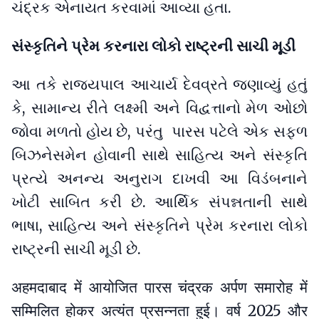
ચંદ્રક એનાયત કરવામાં આવ્યા હતા.
સંસ્કૃતિને પ્રેમ કરનારા લોકો રાષ્ટ્રની સાચી મૂડી
આ તકે રાજ્યપાલ આચાર્ય દેવવ્રતે જણાવ્યું હતું
કે, સામાન્ય રીતે લક્ષ્મી અને વિદ્વત્તાનો મેળ ઓછો
જોવા મળતો હોય છે, પરંતુ પારસ પટેલે એક સફળ
બિઝનેસમેન હોવાની સાથે સાહિત્ય અને સંસ્કૃતિ
પ્રત્યે અનન્ય અનુરાગ દાખવી આ વિડંબનાને
ખોટી સાબિત કરી છે. આર્થિક સંપન્નતાની સાથે
ભાષા, સાહિત્ય અને સંસ્કૃતિને પ્રેમ કરનારા લોકો
રાષ્ટ્રની સાચી મૂડી છે.
अहमदाबाद में आयोजित पारस चंद्रक अर्पण समारोह में
सम्मिलित होकर अत्यंत प्रसन्नता हुई। वर्ष 2025 और