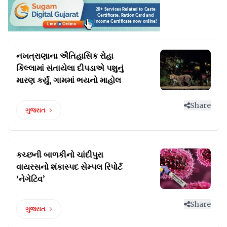
નખત્રાણાના ઐતિહાસિક રોહા
કિલ્લામાં સંતાયેલા
દીપડાએ પશુનું
મારણ કર્યું, ગામમાં ભયનો માહોલ
Share
ગુજરાત
કચ્છની બાળકીનો ચાંદીપુરા
વાયરસનો શંકાસ્પદ
સેમ્પલ રિપોર્ટ
‘નેગેટિવ’
Share
ગુજરાત