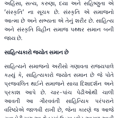
અહિંસા, સત્ય, કરુણા, દયા અને સહિષ્ણુતા એ
'સંસ્કૃતિ' ના સૂચક છે. સંસ્કૃતિ એ સમાજનો
આત્મા છે અને સભ્યતા એ તેનું શરીર છે. સાહિત્ય
અને સંસ્કૃતિ વિહીન સમાજ પથ્થર સમાન બની
જાય છે.
સાહિત્યકારો જ્યોત સમાન છે
સાહિત્યને સમાજનો અરીસો ગણાવતા રાજ્યપાલે
કહ્યું કે, સાહિત્યકારો જ્યોત સમાન છે જે પોતે
પ્રજ્વલિત થઈને સમાજને સાચા દિશાદર્શન અને
પ્રકાશ આપે છે. ચાર-પાંચ પેઢીઓથી ચાલી
આવતી આ ગૌરવવંતી સાહિત્યિક પરંપરાને
વરિષ્ઠોએ જાળવી રાખી છે, જેના કારણે જ આજે