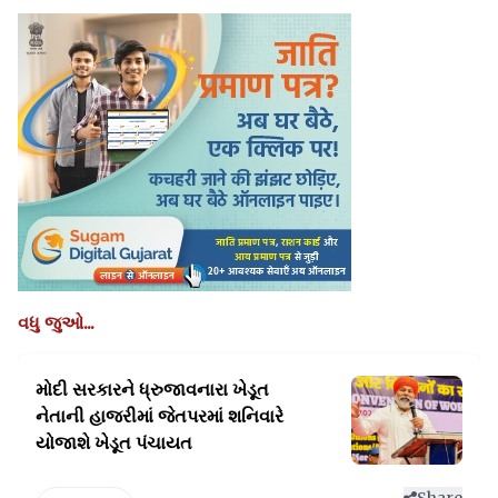
વધુ જુઓ...
મોદી સરકારને ધ્રુજાવનારા ખેડૂત
નેતાની હાજરીમાં
જેતપરમાં શનિવારે
યોજાશે ખેડૂત પંચાયત