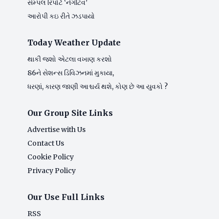
સેમ્પલ રિપોર્ટ ‘નેગેટિવ’
આરોપી કઇ રીતે ઝડપાયો
Today Weather Update
થાકી જશો એટલા વખાણ કરશો
86ને સેશન્સ ડિવિઝનમાં મુકાયા,
ધરણાં, કારણ જાણી આશ્ચર્ય થશે, કોણ છે આ યુવકો ?
Our Group Site Links
Advertise with Us
Contact Us
Cookie Policy
Privacy Policy
Our Use Full Links
RSS