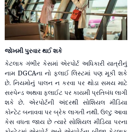
જોખમી પુરવાર થઈ શકે
કેટલાક ગંભીર કેસમાં એરપોર્ટ અધિકારી યાત્રીનું
નામ DGCAના નો ફ્લાઈ લિસ્ટમાં પણ મૂકી શકે
છે. નિયમોનું પાલન ન કરવા પર થોડા સમય માટે
સસ્પેન્ડ અથવા ફ્લાઈટ પર કાયમી પ્રતિબંધ લાગી
શકે છે. એરપોર્ટની અંદરથી સોશિયલ મીડિયા
કોન્ટેટ બનાવવા પર બ્રેક લાગતી નથી. ઉલ્ટુ આવા
કેસ વધતા જાય છે ત્યારે સોશિયલ મીડિયા પરના
કોન્ટેટમાં એરપોર્ટ અને એરપોર્ટના બીજા કેટલાક