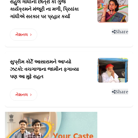
રાહુલ ગાંધીની છાત્રો કી ગુંજ
કાર્યક્રમને મંજૂરી
ના મળી, પ્રિયંકા
ગાંધીએ સરકાર પર પ્રહાર કર્યા
Share
નેશનલ
સુપ્રીમ કોર્ટે આસારામને આપ્યો
ઝટકો: વચગાળાના
જામીન ફગાવ્યા
પણ આ મુદ્દે રાહત
Share
નેશનલ