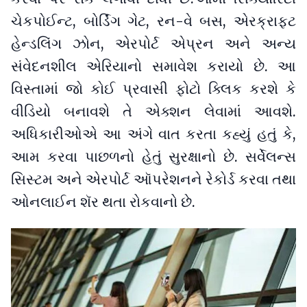
ચેકપોઈન્ટ, બોર્ડિંગ ગેટ, રન-વે બસ, એરક્રાફ્ટ
હેન્ડલિંગ ઝોન, એરપોર્ટ એપ્રન અને અન્ય
સંવેદનશીલ એરિયાનો સમાવેશ કરાયો છે. આ
વિસ્તામાં જો કોઈ પ્રવાસી ફોટો ક્લિક કરશે કે
વીડિયો બનાવશે તે એક્શન લેવામાં આવશે.
અધિકારીઓએ આ અંગે વાત કરતા કહ્યું હતું કે,
આમ કરવા પાછળનો હેતું સુરક્ષાનો છે. સર્વેલન્સ
સિસ્ટમ અને એરપોર્ટ ઑપરેશનને રેકોર્ડ કરવા તથા
ઓનલાઈન શૅર થતા રોકવાનો છે.