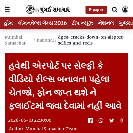
☰
E-paper
હોમ
કોમનવેલ્થ ગેમ્સ 2026
ટોપ ન્યૂઝ
નેશનલ
ગુજરા
Mumbai
dgca-cracks-down-on-airport-
/
national
/
Samachar
selfies-and-reels
હવેથી એરપોર્ટ પર સેલ્ફી કે
વીડિયો રીલ્સ બનાવતા પહેલા
ચેતજો, ફોન જપ્ત થશે ને
ફ્લાઈટમાં જવા દેવામાં નહીં આવે
2026-06-03 22:30:00
Author: Mumbai Samachar Team