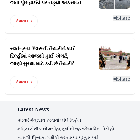
જતા પૂંછ હાઈવે પર નડ્યો અકસ્માત
Share
નેશનલ
સ્વતંત્રતા દિવસની તૈયારીને લઈ
દિલ્હીમાં આજથી
હાઈ એલર્ટ,
જાણો સુરક્ષા માટે કેવી છે તૈયારી?
Share
નેશનલ
Latest News
પરિવારે નેત્રદાન કરવાનો લીધો નિર્ણય
મહિલા ટીસી બની મસીહા, કૂલીની રાહ જોયા વિના દોડી હો...
ના મળી, પ્રિયંકા ગાંધીએ સરકાર પર પ્રહાર કર્યા