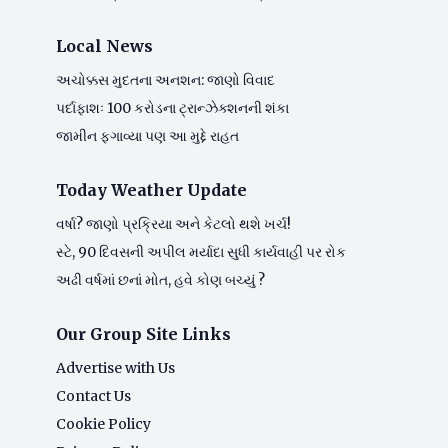
Local News
અચોક્કસ મુદતના અનશન: જાણો વિવાદ
પર્દાફાશઃ 100 કરોડના ટ્રાન્ઝેક્શનની શંકા
જામીન ફગાવ્યા પણ આ મુદ્દે રાહત
Today Weather Update
વર્ષા? જાણો પ્રક્રિયા અને કેટલો થશે ખર્ચ!
સ્ટે, 90 દિવસની અપીલ મર્યાદા સુધી કાર્યવાહી પર રોક
અઢી વર્ષમાં છનાં મોત, હવે કોણ બચ્યું ?
Our Group Site Links
Advertise with Us
Contact Us
Cookie Policy