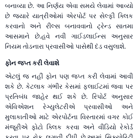
બનાવ્યા છે. આ નિર્ણય એવા સમયે લેવામાં આવ્યો
છે જ્યારે યાત્રીઓમાં એરપોર્ટ પર સેલ્ફી ક્લિક
કરવાનો અને રીલ્સ બનાવવાનો ટ્રેન્ડ સાતમા
આસમાને છે.હવે નવી ગાઈડલાઈન્સ અનુસાર
નિયમ તોડનારા પ્રવાસીઓ પાસેથી દંડ વસુલાશે.
ફોન જપ્ત કરી લેવાશે
એટલું જ નહીં ફોન પણ જપ્ત કરી લેવામાં આવી
શકે છે. કેટલાક ગંભીર કેસમાં ફ્લાઈટમાં જવા પર
પ્રતિબંધ જાહેર થઈ શકે છે. રિપોર્ટ અનુસાર
એવિએશન રેગ્યુલેટરીએ પ્રવાસીઓ અને
મુલાકાતીઓ માટે એરપોર્ટના વિસ્તારમાં વગર કોઈ
મંજૂરીએ ફોટો ક્લિક કરવા અને વીડિયો રેકોર્ડ
કરવા પર રોક લગાવી દીધી છે.આમાં સિક્યોરિટી