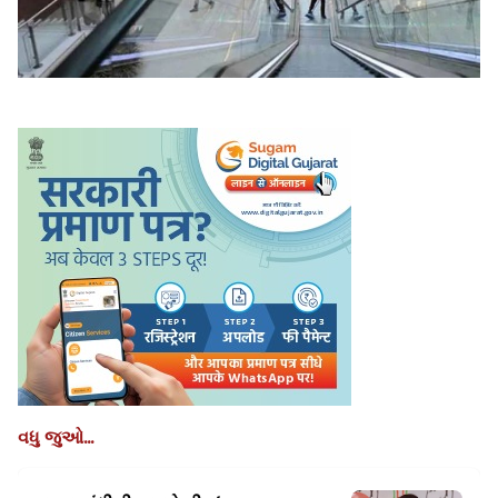
વધુ જુઓ...