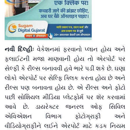
નવી દિલ્હીઃ
વેકેશનમાં ફરવાનો પ્લાન હોય અને
ફ્લાઈટની મજા માણવાની હોય તો એરપોર્ટ પર
સેલ્ફી કે રીલ્સ બનાવવી હવે ભારે પડી શકે છે. ઘણા
લોકો એરપોર્ટ પર સેલ્ફિ ક્લિક કરતા હોય છે અને
રીલ્સ પણ બનાવતા હોય છે. એ રીલ્સ અને ફોટો
પછી સોશિયલ મીડિયા પ્લેટફોર્મ પર શૅર કરવામાં
આવે છે. ડાયરેક્ટર જનરલ ઓફ સિવિલ
એવિએશન વિભાગ ફોટોગ્રાફી અને
વીડિયોગ્રાફીને લઈને એરપોર્ટ માટે કડક નિયમ