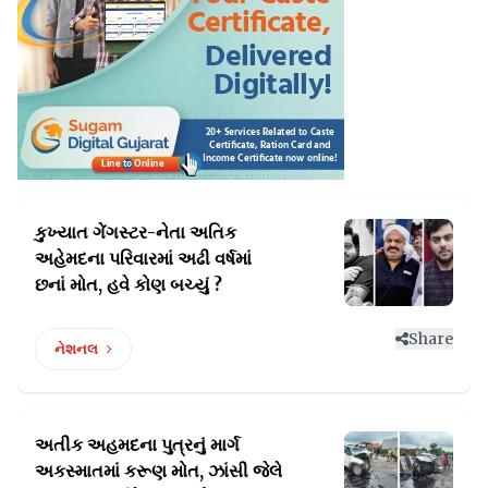
કુખ્યાત ગેંગસ્ટર-નેતા અતિક
અહેમદના પરિવારમાં
અઢી વર્ષમાં
છનાં મોત, હવે કોણ બચ્યું ?
Share
નેશનલ
અતીક અહમદના પુત્રનું માર્ગ
અકસ્માતમાં કરૂણ મોત,
ઝાંસી જેલે