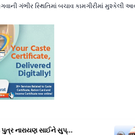
વાની ગંભીર સ્થિતિમાં બચાવ કામગીરીમાં મુશ્કેલી આ
આસારામના પુત્ર નારાયણ સાઈને સુપ્રીમ કોર્ટ
તરફથી મોટો ઝટ