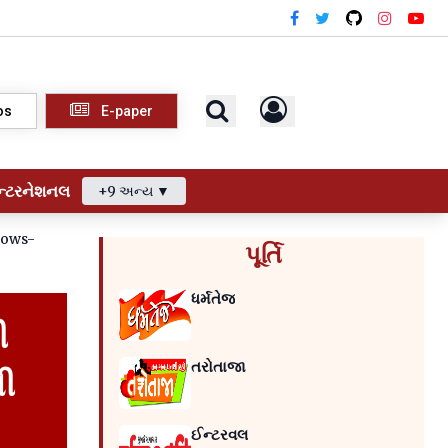
os
E-paper
ન્ટરનેશનલ
+9 અન્ય ▼
vows-
પૂર્તિ
ધર્મતેજ
ી
તરોતાજા
ી
ઈન્ટરવલ