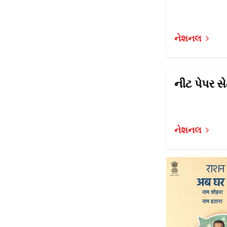
નેશનલ
નેશનલ