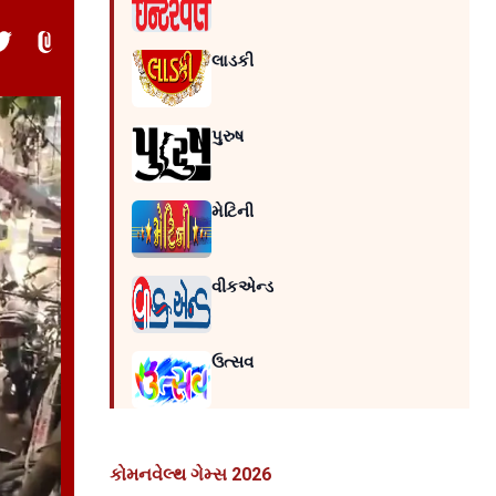
લાડકી
પુરુષ
મેટિની
વીકએન્ડ
ઉત્સવ
કોમનવેલ્થ ગેમ્સ 2026