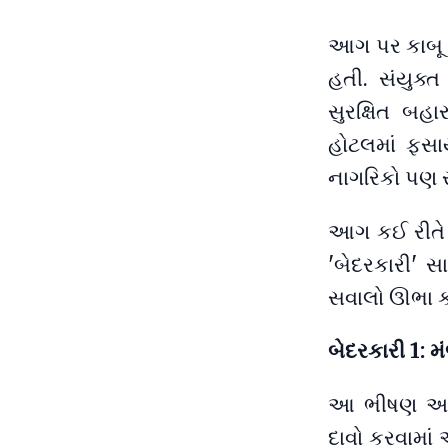
આગ પર કાબૂ મ
હતી. સંયુક્
સુરક્ષિત બહ
હોટલમાં ફસાય
નાગરિકો પણ ર
આગ કઈ રીતે લ
'બેદરકારી' સ
સવાલો ઊભા કર
બેદરકારી 1: 
આ ભીષણ આગન
દાવો કરવામાં