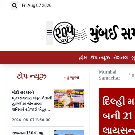
Fri Aug 07 2026
☰
હોમ
ટોપ ન્યૂઝ
નેશનલ
ગ
Mumbai
ટોપ ન્યૂઝ
/
n
વધુ જુઓ →
Samachar
મોદી સરકારને
ધ્રુજાવનારા ખેડૂત નેતાની
દિલ્હી 
હાજરીમાં જેતપરમાં
શનિવારે યોજાશે ખેડૂત
બની 21
પંચાયત
2026-08-07 13:56:00
લાયસન્સ
રાજ્યમાં 150થી વધુ