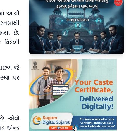
માં આવી
રતમાંથી
્યા છે.
 વિદેશી
▶
 પાછળ જે
વસ્થા પર
છે. એવો
ેડ એન્ડ