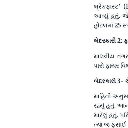
બ્રેકફાસ્ટ'
આવ્યું હતું.
હોટલમાં 25 ર
બેદરકારી 2: 
માલવીય નગર અ
પાસે ફાયર વિ
બેદરકારી 3- ચ
માહિતી અનુસાર
રહ્યું હતું. 
મારેલું હતું
ત્યાં જ ફસાઈ