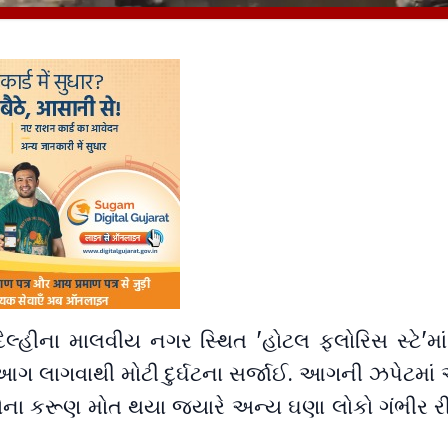
લ્હીના માલવીય નગર સ્થિત 'હોટલ ફ્લોરિસ સ્ટે'માં
આગ લાગવાથી મોટી દુર્ઘટના સર્જાઈ. આગની ઝપેટમાં
ોના કરૂણ મોત થયા જ્યારે અન્ય ઘણા લોકો ગંભીર રી