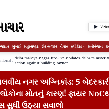
Vide
ુજરાત
મુંબઈ
મહારાષ્ટ્ર
શેર બજાર
વેપાર
સ્પોર્ટસ
મનોરંજન
ઇ
delhi-malviya-nagar-fire-live-updates-delhi-minister-
ational
/
action-against-building-owner
માલવીય નગર અગ્નિકાંડ: 5 બેદરકાર
 લોકોના મોતનું કારણ! ફાયર NoCથ
 સુધી ઉઠ્યા સવાલો