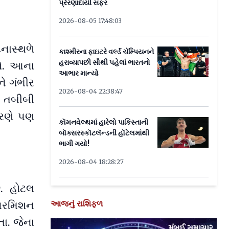
પ્રેરણાદાયી સફર
2026-08-05 17:48:03
નાસ્થળે
કાશ્મીરના ફાઇટરે વર્લ્ડ ચૅમ્પિયનને
હરાવ્યાપછી સૌથી પહેલાં ભારતનો
તો. આના
આભાર માન્યો
ે ગંભીર
2026-08-04 22:38:47
ક તબીબી
ારણે પણ
કૉમનવેલ્થમાં હારેલો પાકિસ્તાની
બૉક્સરસ્કૉટલૅન્ડની હૉટેલમાંથી
ભાગી ગયો!
2026-08-04 18:28:27
. હોટલ
 પરમિશન
આજનું રાશિફળ
ા. જેના