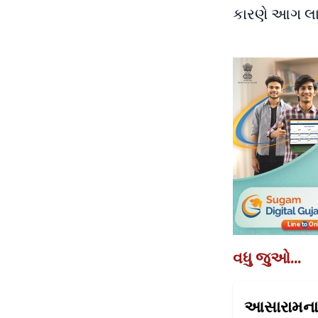
કારણે આગ લાગ
વધુ જુઓ...