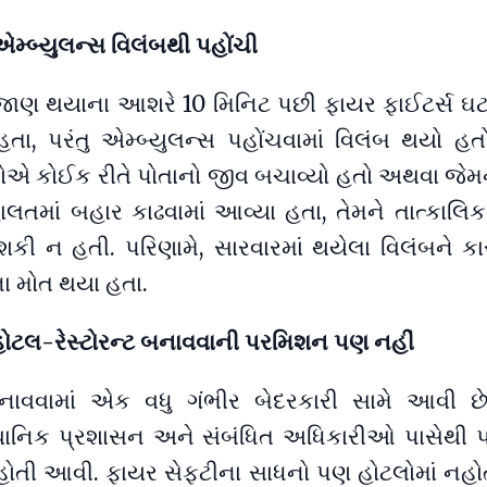
એમ્બ્યુલન્સ વિલંબથી પહોંચી
ાણ થયાના આશરે 10 મિનિટ પછી ફાયર ફાઈટર્સ ઘટ
હતા, પરંતુ એમ્બ્યુલન્સ પહોંચવામાં વિલંબ થયો હ
કોએ કોઈક રીતે પોતાનો જીવ બચાવ્યો હતો અથવા જેમન
હાલતમાં બહાર કાઢવામાં આવ્યા હતા, તેમને તાત્કાલિ
શકી ન હતી. પરિણામે, સારવારમાં થયેલા વિલંબને ક
ા મોત થયા હતા.
હોટલ-રેસ્ટોરન્ટ બનાવવાની પરમિશન પણ નહીં
વવામાં એક વધુ ગંભીર બેદરકારી સામે આવી છે
્થાનિક પ્રશાસન અને સંબંધિત અધિકારીઓ પાસેથી
હોતી આવી. ફાયર સેફ્ટીના સાધનો પણ હોટલોમાં નહોત