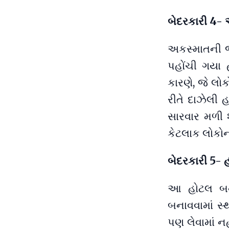
બેદરકારી 4- 
અકસ્માતની જ
પહોંચી ગયા 
કારણે, જે લો
રીતે દાઝેલી 
સારવાર મળી 
કેટલાક લોકોન
બેદરકારી 5- 
આ હોટલ બના
બનાવવામાં સ
પણ લેવામાં ન