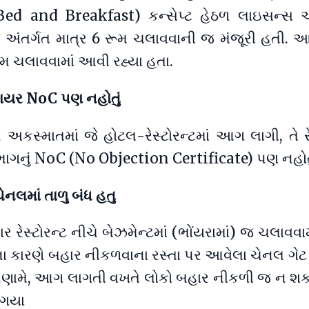
 (Bed and Breakfast) કન્સેપ્ટ હેઠળ લાઇસન્સ 
 જે અંતર્ગત માત્ર 6 રૂમ ચલાવવાની જ મંજૂરી હતી. 
ૂમ ચલાવવામાં આવી રહ્યા હતા.
ફાયર NoC પણ નહોતું
કસ્માતમાં જે હોટલ-રેસ્ટોરન્ટમાં આગ લાગી, તે રેસ
ભાગનું NoC (No Objection Certificate) પણ નહોતુ
ેનલમાં તાળુ બંધ હતુ
 રેસ્ટોરન્ટ નીચે બેઝમેન્ટમાં (ભોંયરામાં) જ ચલાવવ
આના કારણે બહાર નીકળવાના રસ્તા પર આવેલા ચેનલ ગેટ 
. પરિણામે, આગ લાગતી વખતે લોકો બહાર નીકળી જ ન શક
 ગયા