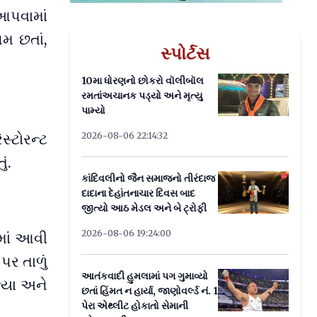
આપવામાં
આમ છતાં,
સ્પોર્ટસ
10મા ધોરણનો છોકરો વૉલીબૉલ
રમતાંઅચાનક પડ્યો અને મૃત્યુ
પામ્યો
્ટોરન્ટ
2026-08-06 22:14:32
ં.
કાંદિવલીનો જૈન સમાજનો તીરંદાજ
દાદાના દેહાંતનાચાર દિવસ બાદ
જીત્યો આઠ મેડલ અને બે ટ્રોફી
2026-08-06 19:24:00
ામાં આવી
પર તાળું
આતંકવાદી હુમલામાં પગ ગુમાવ્યો
્યા અને
છતાં હિંમત ન હાર્યા, જાણોવર્લ્ડ નં. 1
પેરા એથ્લીટ હોકાતો સેમાની