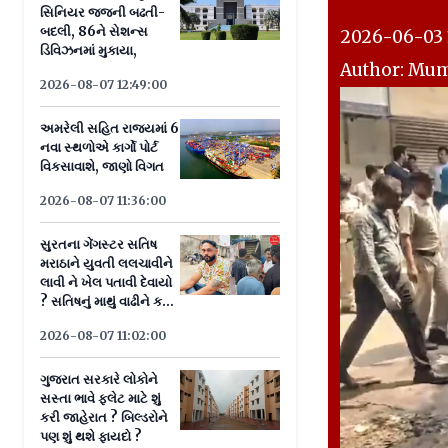
સિનિયર જજની બઢતી-
બદલી, 86ને સેશન્સ
2026-06-03 1
ડિવિઝનમાં મુકાયા,
Author: Mu
2026-08-07 12:49:00
અમરેલી સહિત રાજ્યમાં 6
નવા સ્થળોએ કાર્ગો પોર્ટ
વિકસાવાશે, જાણો વિગત
2026-08-07 11:36:00
સુરતના ગેંગસ્ટર સતિષ
મરાઠાને યુવતી લલચાવીને
લાવી ને ખેલ પતાવી દેવાયો
? સતિષનું માથું વાઢીને ક્યાં
લઈ જવાનું હતું ?
2026-08-07 11:02:00
ગુજરાત સરકારે લોકોને
સસ્તા ભાવે ફ્લેટ માટે શું
કરી જાહેરાત ? બિલ્ડરોને
પણ શું થશે ફાયદો ?