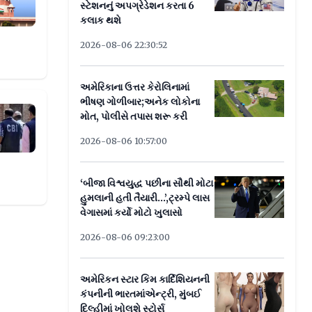
સ્ટેશનનું અપગ્રેડેશન કરતા 6
કલાક થશે
2026-08-06 22:30:52
અમેરિકાના ઉત્તર કેરોલિનામાં
ભીષણ ગોળીબાર;અનેક લોકોના
સેન્ટરમાં એ જ સવાલ તૈયાર કરાવ્યા
મોત, પોલીસે તપાસ શરૂ કરી
2026-08-06 10:57:00
‘બીજા વિશ્વયુદ્ધ પછીના સૌથી મોટા
હુમલાની હતી તૈયારી...’,ટ્રમ્પે લાસ
વેગાસમાં કર્યો મોટો ખુલાસો
2026-08-06 09:23:00
અમેરિકન સ્ટાર કિમ કાર્દિશિયનની
કંપનીની ભારતમાંએન્ટ્રી, મુંબઈ
દિલ્હીમાં ખોલશે સ્ટોર્સ