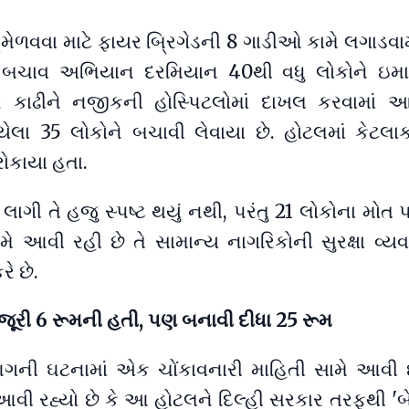
ેળવવા માટે ફાયર બ્રિગેડની 8 ગાડીઓ કામે લગાડવા
ત બચાવ અભિયાન દરમિયાન 40થી વધુ લોકોને ઇમા
ાર કાઢીને નજીકની હોસ્પિટલોમાં દાખલ કરવામાં આવ
ેલા 35 લોકોને બચાવી લેવાયા છે. હોટલમાં કેટલાક
ોકાયા હતા.
ાગી તે હજુ સ્પષ્ટ થયું નથી, પરંતુ 21 લોકોના મોત
ામે આવી રહી છે તે સામાન્ય નાગરિકોની સુરક્ષા વ્ય
ે છે.
મંજૂરી 6 રૂમની હતી, પણ બનાવી દીધા 25 રૂમ
ી ઘટનામાં એક ચોંકાવનારી માહિતી સામે આવી 
 આવી રહ્યો છે કે આ હોટલને દિલ્હી સરકાર તરફથી 'બ