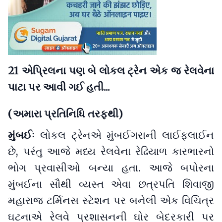
21 એપ્રિલના પણ બે લોકલ ટ્રેન એક જ રેલવેના
પાટા પર આવી ગઈ હતી...
(અમારા પ્રતિનિધિ તરફથી)
મુંબઈઃ
લોકલ ટ્રેનએ મુંબઈગરાની લાઈફલાઈન
છે, પરંતુ આજે મધ્ય રેલવેના રેઢિયાળ કારભારનો
ભોગ પ્રવાસીઓ બન્યા હતા. આજે બપોરના
મુંબઈના સૌથી વ્યસ્ત એવા છત્રપતિ શિવાજી
મહારાજ ટર્મિનસ સ્ટેશન પર બનેલી એક વિચિત્ર
ઘટનાએ રેલવે પ્રશાસનની ઘોર બેદરકારી પર