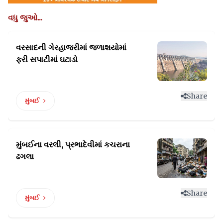
વધુ જુઓ...
વરસાદની ગેરહાજરીમાં જળાશયોમાં
ફરી સપાટીમાં ઘટાડો
Share
મુંબઈ
મુંબઈના વરલી, પ્રભાદેવીમાં
કચરાના
ઢગલા
Share
મુંબઈ