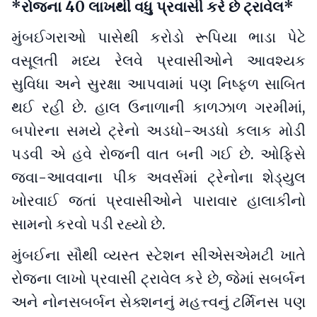
*રોજના 40 લાખથી વધુ પ્રવાસી કરે છે ટ્રાવેલ*
મુંબઈગરાઓ પાસેથી કરોડો રૂપિયા ભાડા પેટે
વસૂલતી મધ્ય રેલવે પ્રવાસીઓને આવશ્યક
સુવિધા અને સુરક્ષા આપવામાં પણ નિષ્ફળ સાબિત
થઈ રહી છે. હાલ ઉનાળાની કાળઝાળ ગરમીમાં,
બપોરના સમયે ટ્રેનો અડધો-અડધો કલાક મોડી
પડવી એ હવે રોજની વાત બની ગઈ છે. ઓફિસે
જવા-આવવાના પીક અવર્સમાં ટ્રેનોના શેડ્યુલ
ખોરવાઈ જતાં પ્રવાસીઓને પારાવાર હાલાકીનો
સામનો કરવો પડી રહ્યો છે.
મુંબઈના સૌથી વ્યસ્ત સ્ટેશન સીએસએમટી ખાતે
રોજના લાખો પ્રવાસી ટ્રાવેલ કરે છે, જેમાં સબર્બન
અને નોનસબર્બન સેક્શનનું મહત્ત્વનું ટર્મિનસ પણ