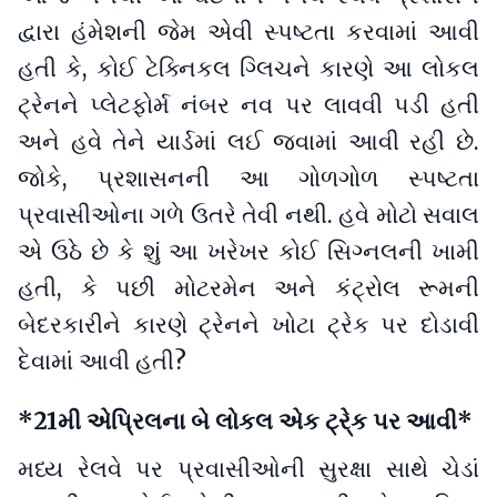
દ્વારા હંમેશની જેમ એવી સ્પષ્ટતા કરવામાં આવી
હતી કે, કોઈ ટેક્નિકલ ગ્લિચને કારણે આ લોકલ
ટ્રેનને પ્લેટફોર્મ નંબર નવ પર લાવવી પડી હતી
અને હવે તેને યાર્ડમાં લઈ જવામાં આવી રહી છે.
જોકે, પ્રશાસનની આ ગોળગોળ સ્પષ્ટતા
પ્રવાસીઓના ગળે ઉતરે તેવી નથી. હવે મોટો સવાલ
એ ઉઠે છે કે શું આ ખરેખર કોઈ સિગ્નલની ખામી
હતી, કે પછી મોટરમેન અને કંટ્રોલ રૂમની
બેદરકારીને કારણે ટ્રેનને ખોટા ટ્રેક પર દોડાવી
દેવામાં આવી હતી?
*21મી એપ્રિલના બે લોકલ એક ટ્રે્ક પર આવી*
મધ્ય રેલવે પર પ્રવાસીઓની સુરક્ષા સાથે ચેડાં