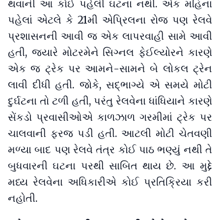
થવાની આ કોઈ પહેલી ઘટના નથી. એક મહિના
પહેલાં એટલે કે 21મી એપ્રિલના રોજ પણ રેલવે
પ્રશાસનની આવી જ એક લાપરવાહી સામે આવી
હતી, જ્યારે મોટરમેને સિગ્નલ ફેઈલ્યોરને કારણે
એક જ ટ્રેક પર આમને-સામને બે લોકલ ટ્રેન
લાવી દીધી હતી. જોકે, સદ્ભાગ્યે એ સમયે મોટી
દુર્ઘટના તો ટળી હતી, પરંતુ રેલવેના ધાંધિયાને કારણે
સેંકડો પ્રવાસીઓએ કાળઝાળ ગરમીમાં ટ્રેક પર
ચાલવાની ફરજ પડી હતી. આટલી મોટી ચેતવણી
મળ્યા બાદ પણ રેલવે તંત્ર કોઈ પાઠ ભણ્યું નથી તે
બુધવારની ઘટના પરથી સાબિત થાય છે. આ મુદ્દે
મધ્ય રેલવેના અધિકારીએ કોઈ પ્રતિક્રિયા કરી
નહોતી.