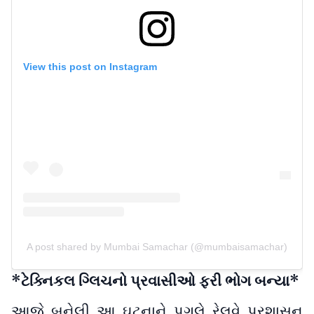
View this post on Instagram
A post shared by Mumbai Samachar (@mumbaisamachar)
*ટેક્નિકલ ગ્લિચનો પ્રવાસીઓ ફરી ભોગ બન્યા*
આજે બનેલી આ ઘટનાને પગલે રેલવે પ્રશાસન