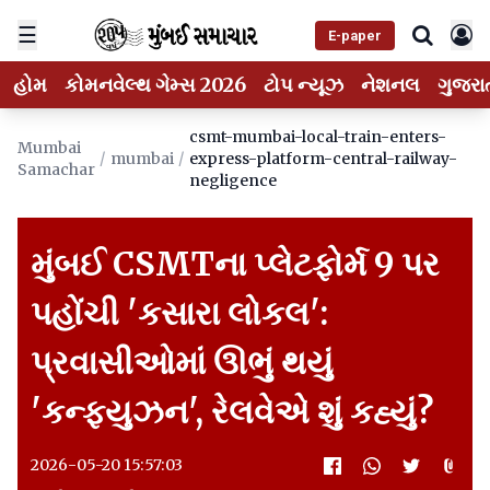
☰
E-paper
હોમ
કોમનવેલ્થ ગેમ્સ 2026
ટોપ ન્યૂઝ
નેશનલ
ગુજરા
csmt-mumbai-local-train-enters-
Mumbai
/
mumbai
/
express-platform-central-railway-
Samachar
negligence
મુંબઈ CSMTના પ્લેટફોર્મ 9 પર
પહોંચી 'કસારા લોકલ':
પ્રવાસીઓમાં ઊભું થયું
'કન્ફ્યુઝન', રેલવેએ શું કહ્યું?
2026-05-20 15:57:03