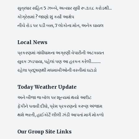
સુત્રધાર સહિત 5 ઝબ્બે, અત્યાર સુધી રૂ.૩.૬૮ કરોડથી...
કોંગ્રેસમાં ? જાણો શું કર્યો આક્ષેપ
નીચે રોડ પર પડી બસ, 7 લોકોના મોત, અનેક ઘાયલ
Local News
પ્રકરણમાં ગાંધીધામના અગ્રણી વેપારીની અટકાયત
યુવક ઝડપાયા, પહેલાં પણ આ હરકત કરેલી..........
રહેલા પ્રદૂષણથી મધમાખીઓની વસ્તીમાં ઘટાડો
Today Weather Update
અને બીજા જ બૉલ પર શૂન્યમાં થયો આઉટ
ફેંકીને પતાવી દીધો, પ્રેમ પ્રકરણનો કરૂણ અંજામ
થશે ભરતી, હાઈકોર્ટે લીલી ઝંડી આપતાં માર્ગ મોકળો
Our Group Site Links