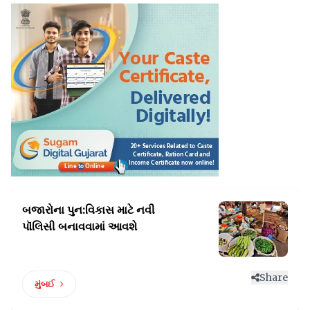
બજારોના પુન:વિકાસ માટે નવી
પૉલિસી બનાવવામાં આવશે
Share
મુંબઈ