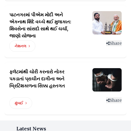
પાટનગરમાં પીએમ મોદી અને
એકનાથ શિંદે વચ્ચે થઈ મુલાકાત:
શિવસેના સાંસદો સાથે થઈ ચર્ચા,
જાણો યોજના
Share
નેશનલ
ફ્લૅટમાંથી ચોરી કરનારો નોકર
પકડાતાં પ્રાચીન
દાગીના અને
બ્રિટિશકાળના સિક્કા હસ્તગત
Share
મુંબઈ
Latest News