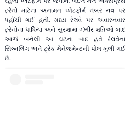
રહેલાં પ્લેટફોર્મ પર જવાના બદલે મેલ એક્સપ્રેસ
ટ્રેનો માટેના અનામત પ્લેટફોર્મ નંબર નવ પર
પહોંચી ગઈ હતી. મધ્ય રેલવે પર અવારનવાર
ટ્રેનોના ધાંધિયા અને સુરક્ષામાં ગંભીર ક્ષતિઓ બાદ
આજે બનેલી આ ઘટના બાદ હવે રેલવેના
સિગ્નલિંગ અને ટ્રેક મેનેજમેન્ટની પોલ ખુલી ગઈ
છે.