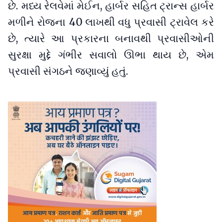
છે. મધ્ય રેલવેમાં મેઈન, હાર્બર સહિત ટ્રાન્સ હાર્બર
મળીને રોજના 40 લાખથી વધુ પ્રવાસી ટ્રાવેલ કરે
છે, ત્યારે આ પ્રકારના બનાવથી પ્રવાસીઓની
સુરક્ષા મુદ્દે ગંભીર સવાલો ઊભા થાય છે, એમ
પ્રવાસી સંગઠને જણાવ્યું હતું.