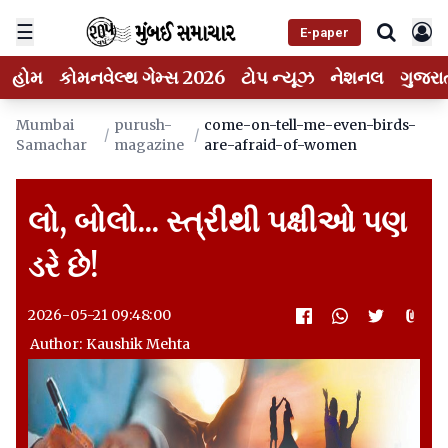
☰
E-paper
હોમ
કોમનવેલ્થ ગેમ્સ 2026
ટોપ ન્યૂઝ
નેશનલ
ગુજરા
Mumbai
purush-
come-on-tell-me-even-birds-
/
/
Samachar
magazine
are-afraid-of-women
લો, બોલો... સ્ત્રીથી પક્ષીઓ પણ
ડરે છે!
2026-05-21 09:48:00
Author: Kaushik Mehta