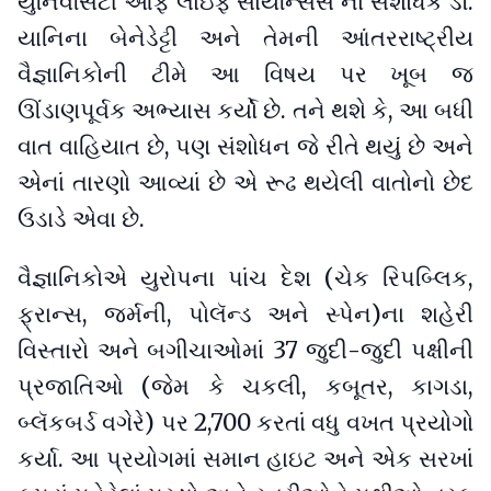
યુનિવર્સિટી ઑફ લાઇફ સાયન્સિસ’ના સંશોધક ડૉ.
યાનિના બેનેડેટ્ટી અને તેમની આંતરરાષ્ટ્રીય
વૈજ્ઞાનિકોની ટીમે આ વિષય પર ખૂબ જ
ઊંડાણપૂર્વક અભ્યાસ કર્યો છે. તને થશે કે, આ બધી
વાત વાહિયાત છે, પણ સંશોધન જે રીતે થયું છે અને
એનાં તારણો આવ્યાં છે એ રૂઢ થયેલી વાતોનો છેદ
ઉડાડે એવા છે.
વૈજ્ઞાનિકોએ યુરોપના પાંચ દેશ (ચેક રિપબ્લિક,
ફ્રાન્સ, જર્મની, પોલૅન્ડ અને સ્પેન)ના શહેરી
વિસ્તારો અને બગીચાઓમાં 37 જુદી-જુદી પક્ષીની
પ્રજાતિઓ (જેમ કે ચકલી, કબૂતર, કાગડા,
બ્લૅકબર્ડ વગેરે) પર 2,700 કરતાં વધુ વખત પ્રયોગો
કર્યા. આ પ્રયોગમાં સમાન હાઇટ અને એક સરખાં