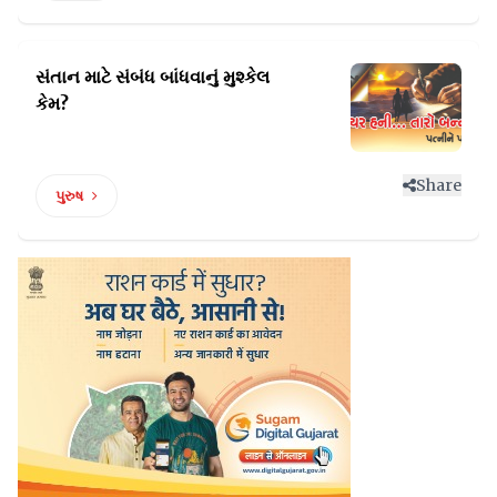
સંતાન માટે સંબંધ બાંધવાનું
મુશ્કેલ
કેમ?
Share
પુરુષ