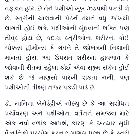
તફાવત હોય છે તેને પક્ષીઓ ખૂબ ઝડપથી પકડી લે
છે. સ્ત્રીની ચાલવાની પૅટર્ન તેમને વધુ જોખમી
લાગતી હોઈ શકે. પક્ષીઓની સૂંઘવાની શક્તિ પણ
તીવ્ર હોય છે, કદાચ સ્ત્રીઓના શરીરના કોઈ
ચોક્કસ હૉર્મોન્સ કે ગંધને તે જોખમની નિશાની
માનતાં હોય. આ ઉપરાંત શરીરના હાવભાવ કે
જોવાની રીતમાં રહેલા કોઈ એવા સૂક્ષ્મ સંકેત હોઈ
શકે છે જે માણસો પારખી શકતા નથી, પણ
પક્ષીઓની તીક્ષ્ણ નજર પકડી પાડે છે.
ડૉ. યાનિના બેનેડેટ્ટીએ નોંધ્યું છે કે આ સંશોધન
પર્યાવરણ અને પક્ષીઓના વર્તનને સમજવા માટે
એક નવો વળાંક આપશે, કારણ કે અત્યાર સુધી
વૈજ્ઞાનિકો પ્રયોગ કરનાર માણસ પુરુષ છે કે સ્ત્રી