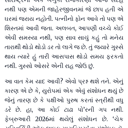
સૌરાષ્ટ્રના એક બળુકા રાજકારણી આજે સદેહે
નથી પણ એમની જાહેરજીવનમાં જે છાપ હતી એ
ઘરમાં જરાય નહોતી. પત્નીનો ફોન આવે તો પણ એ
શિસ્તમાં આવી જતા. અલબત, આપણી વચ્ચે કોઈ
એવી સમસ્યા નથી, પણ સાવ સાચું કહું તો મનેય
તારાથી થોડો થોડો ડર તો લાગે જ છે. તું જ્યારે ગુસ્સે
થાય ત્યારે હું તારી આસપાસ થોડો સમય ફરકતો
નથી. ગુસ્સો ઓસરે એની રાહ જોઉ છું.
આ વાત કેમ યાદ આવી? એવો પ્રશ્ન થશે તને. એનું
કારણ એ છે કે, યુરોપમાં એક એવું સંશોધન થયું છે
જેનું તારણ છે કે પક્ષીઓ પુરુષ કરતાં સ્ત્રીથી વધુ
ડરે છે. હા, આ કોઈ ટાઢા પો’રની ગપ નથી.
ફેબ્રુઆરી 2026માં થયેલું સંશોધન છે. ‘ચેક