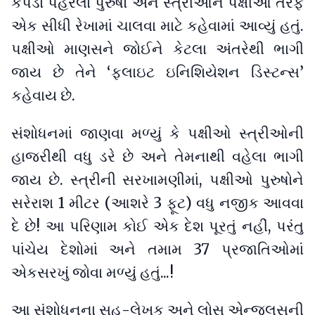
કપડાં પહેરેલાં પુરુષો અને સ્ત્રીઓને પક્ષીઓ તરફ
એક સીધી રેખામાં ચાલવા માટે કહેવામાં આવ્યું હતું.
પક્ષીઓ માણસને જોઈને કેટલા અંતરેથી ભાગી
જાય છે તેને ‘ફ્લાઇટ ઇનિશિયેશન ડિસ્ટન્સ’
કહેવાય છે.
સંશોધનમાં જાણવા મળ્યું કે પક્ષીઓ સ્ત્રીઓની
હાજરીથી વધુ ડરે છે અને તેમનાથી વહેલા ભાગી
જાય છે. સ્ત્રીની સરખામણીમાં, પક્ષીઓ પુરુષોને
સરેરાશ 1 મીટર (આશરે 3 ફૂટ) વધુ નજીક આવવા
દે છે! આ પરિણામ કોઈ એક દેશ પૂરતું નહીં, પરંતુ
પાંચેય દેશોમાં અને તમામ 37 પ્રજાતિઓમાં
એકસરખું જોવા મળ્યું હતું...!
આ સંશોધનના સહ-લેખક અને લોસ એન્જલસની