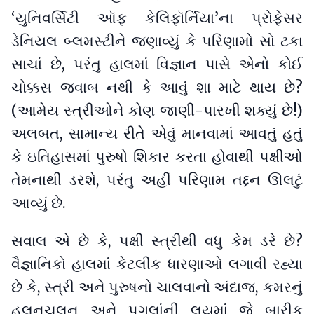
‘યુનિવર્સિટી ઑફ કેલિફૉર્નિયા’ના પ્રોફેસર
ડેનિયલ બ્લમસ્ટીને જણાવ્યું કે પરિણામો સો ટકા
સાચાં છે, પરંતુ હાલમાં વિજ્ઞાન પાસે એનો કોઈ
ચોક્કસ જવાબ નથી કે આવું શા માટે થાય છે?
(આમેય સ્ત્રીઓને કોણ જાણી-પારખી શક્યું છે!)
અલબત, સામાન્ય રીતે એવું માનવામાં આવતું હતું
કે ઇતિહાસમાં પુરુષો શિકાર કરતા હોવાથી પક્ષીઓ
તેમનાથી ડરશે, પરંતુ અહીં પરિણામ તદ્દન ઊલટું
આવ્યું છે.
સવાલ એ છે કે, પક્ષી સ્ત્રીથી વધુ કેમ ડરે છે?
વૈજ્ઞાનિકો હાલમાં કેટલીક ધારણાઓ લગાવી રહ્યા
છે કે, સ્ત્રી અને પુરુષનો ચાલવાનો અંદાજ, કમરનું
હલનચલન અને પગલાંની લયમાં જે બારીક