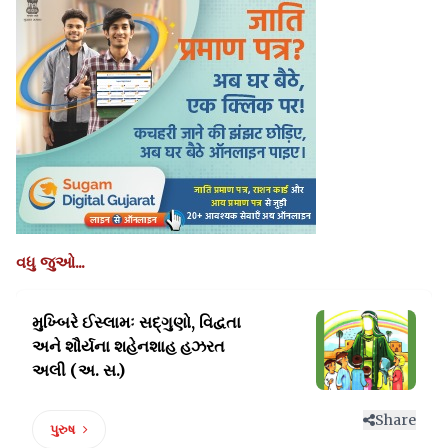
વધુ જુઓ...
મુખ્બિરે ઈસ્લામઃ સદ્ગુણો, વિદ્વતા
અને શૌર્યના શહેનશાહ હઝરત
અલી (અ. સ.)
Share
પુરુષ