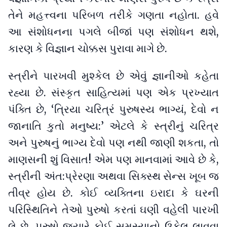
તેને મહત્ત્વના પરિબળ તરીકે ગણતા નહોતા. હવે
આ સંશોધનના પગલે બીજાં પણ સંશોધન થશે,
કારણ કે વિજ્ઞાન ચોક્કસ પુરાવા માગે છે.
સ્ત્રીને પારખવી મુશ્કેલ છે એવું જ્ઞાનીઓ કહેતા
રહ્યા છે. સંસ્કૃત સાહિત્યમાં પણ એક પ્રખ્યાત
પંક્તિ છે, ‘ત્રિયા ચરિત્રં પુરુષસ્ય ભાગ્યં, દેવો ન
જાનાતિ કુતો મનુષ્ય:’ એટલે કે સ્ત્રીનું ચરિત્ર
અને પુરુષનું ભાગ્ય દેવો પણ નથી જાણી શકતા, તો
માણસની શું વિસાત! એમ પણ માનવામાં આવે છે કે,
સ્ત્રીની અંત:પ્રેરણા અથવા સિક્સ્થ સેન્સ ખૂબ જ
તીવ્ર હોય છે. કોઈ વ્યક્તિના ઇરાદા કે ઘરની
પરિસ્થિતિને તેઓ પુરુષો કરતાં ઘણી વહેલી પારખી
લે છે. પુરુષો જ્યારે કોઈ સમસ્યાનો ઉકેલ લાવવા