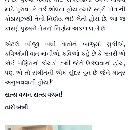
માટે પુરાવા કે તર્ક શોધતા હોય ત્યારે સ્ત્રી પોતાની
કોઠાસૂઝથી તેનો નિર્ણય લઈ લેતી હોય છે. આ જ
કારણે પુરુષને તેમનો નિર્ણય અકળ લાગે છે.
એટલે બીજી બધી વાતોને બાજુમાં મુકીએ,
કવિઓની વાત માનીએ. કવિઓ કહે છે કે ‘સ્ત્રી એ
કોઈ ગણિતનો કોયડો નથી જેને ઉકેલવાનો હોય,
પણ એ તો સંગીતની એક સુંદર ધૂન છે જેને માત્ર
અનુભવવાની હોય.!’
સત્ય વચન સત્ય વચન!
તારો બન્ની