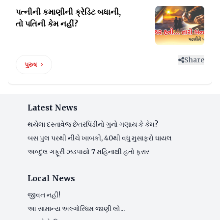
પત્નીની કમાણીની ક્રેડિટ
બધાની,
તો પતિની કેમ નહીં?
Share
પુરુષ
Latest News
થયેલા દસ્તાવેજ છેતરપિંડીનો ગુનો ગણાય કે કેમ?
બસ પુલ પરથી નીચે ખાબકી, 40થી વધુ મુસાફરો ઘાયલ
અબ્દુલ ગફૂરી ઝડપાયો 7 મહિનાથી હતો ફરાર
Local News
જીવન નહીં!
આ સામાન્ય અલ્ગોરિધમ જાણી લો...