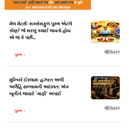
મેલ મેટર્સઃ સક્સેસફુલ પુરુષ એટલે
કોણ?
જે સરખું કમાઈ લાવતો હોય
એ જ કે પછી...
Share
પુરુષ
મુખ્બિરે ઈસ્લામઃ હઝરત અલી
અલૈહિ સલ્લામની
અદાલત: એક
ખૂનીને જ્યારે `માફી' અપાઈ
Share
પુરુષ