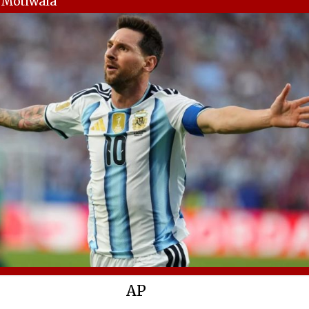
y Motiwala
AP