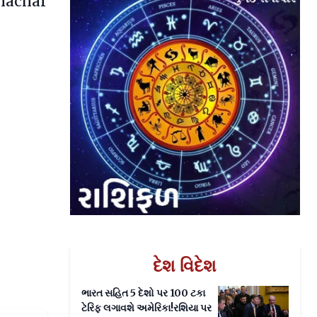
achar
દેશ વિદેશ
ભારત સહિત 5 દેશો પર 100 ટકા
ટેરિફ લગાવશે અમેરિકા!રશિયા પર