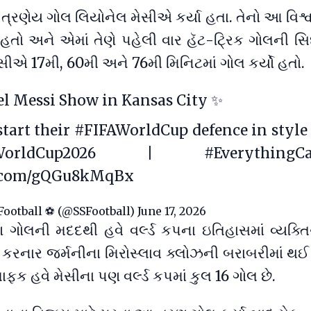
 ત્રણેય ગોલ લિયોનેલ મેસીએ કર્યા હતા. તેનો આ વિશ્
કપ હતો અને એમાં તેણે પહેલી વાર હૅટ-ટ્રિક ગોલની સ
ેસીએ 17મી, 60મી અને 76મી મિનિટમાં ગોલ કર્યો હતો.
el Messi Show in Kansas City ✨
tart their
#FIFAWorldCup
defence in style
WorldCup2026
|
#EverythingC
er.com/gQGu8kMqBx
ootball ⚽️ (@SSFootball)
June 17, 2026
ગોલની મદદથી હવે વર્લ્ડ કપના ઇતિહાસમાં વ્યક્તિ
 કરનાર જર્મનીના મિરોસ્લાવ ક્લોઝની બરાબરીમાં થઈ 
ાફક હવે મેસીના પણ વર્લ્ડ કપમાં કુલ 16 ગોલ છે.