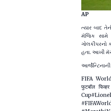
AP
ત્યાર બાદ તે
મૅજિક સામે 
ગોલકીપરનો ક
હતા. આખી મૅચ
આર્જેન્ટિનાની
FIFA World C
फुटबॉल फिव
Cup
#Lione
#FIFAWorl