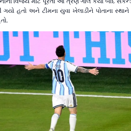
િનાના વિજય માટે પૂરતા આ ત્રણ ગોલ કર્યા બાદ સેકન્
ી ગયો હતો અને ટીમના યુવા ખેલાડીને પોતાના સ્થાને
તો.