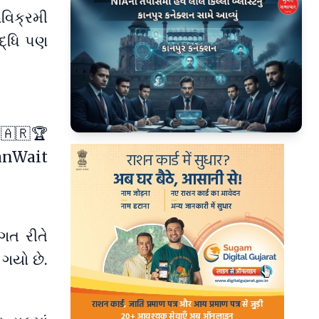
વવિક્રમી
િદ્ધિ પણ
 🇦🇷🏆
▶
anWait
ગત રીતે
ગયો છે.