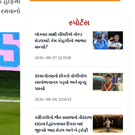
ડ હાફમાં
 રમવાનો
સ્પોર્ટસ
બૉક્સર સાક્ષી ચૌધરીએ ગોલ્ડ
મેડલમાટે કેમ કોહલીનો આભાર
માન્યો?
2026-08-07 22:33:18
10મા ધોરણનો છોકરો વૉલીબૉલ
રમતાંઅચાનક પડ્યો અને મૃત્યુ
પામ્યો
2026-08-06 22:14:32
કાંદિવલીનો જૈન સમાજનો તીરંદાજ
દાદાના દેહાંતનાચાર દિવસ બાદ
જીત્યો આઠ મેડલ અને બે ટ્રોફી