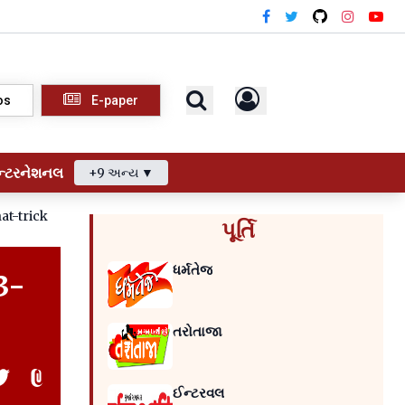
os
E-paper
ન્ટરનેશનલ
+9 અન્ય ▼
at-trick
પૂર્તિ
ધર્મતેજ
 3-
તરોતાજા
ઈન્ટરવલ