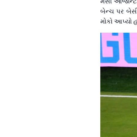
મેસી આર્જેન્ટ
બેન્ચ પર બેસ
મોકો આપ્યો હ