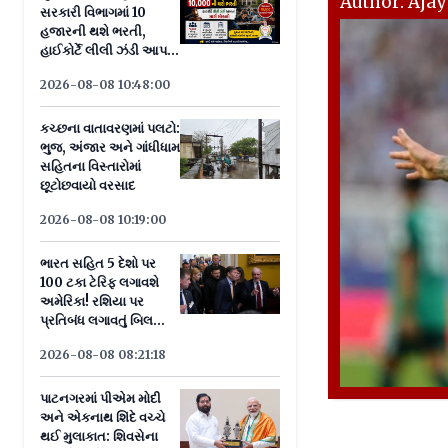
Author: Aja
સરકારી વિભાગમાં 10
હજારની થશે ભરતી,
હાઈકોર્ટે લીલી ઝંડી આપતાં
માર્ગ મોકળો
2026-08-08 10:48:00
કચ્છના વાતાવરણમાં પલટો:
ભુજ, અંજાર અને ગાંધીધામ
સહિતના વિસ્તારોમાં
છૂટોછવાયો વરસાદ
2026-08-08 10:19:00
ભારત સહિત 5 દેશો પર
100 ટકા ટેરિફ લગાવશે
અમેરિકા! રશિયા પર
પ્રતિબંધ લગાવતું બિલ
સીનેટમાં પાસ
2026-08-08 08:21:18
પાટનગરમાં પીએમ મોદી
અને એકનાથ શિંદે વચ્ચે
થઈ મુલાકાત: શિવસેના