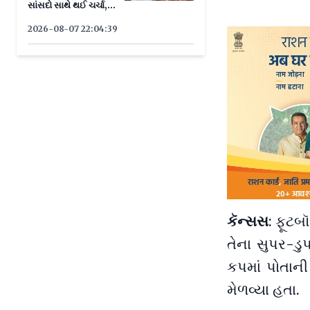
સાંસદો સાથે થઈ ચર્ચા,
જાણો યોજના
2026-08-07 22:04:39
કૅન્સસ
: ફૂટબ
તેના સુપર-ડુ
કપમાં પોતાની
મેળવ્યા હતા.