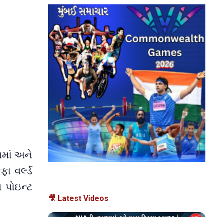
માં અને
ા વર્લ્ડ
 પોઇન્ટ
🎥 Latest Videos