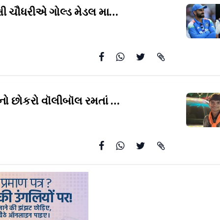
્ષી ચૌધરીએ ગોલ્ડ મેડલ
માટે કેમ કોહલીનો આભાર માન્યો?
10મા ધોરણનો છોકરો વૉલીબૉલ રમતાં
અચાનક પડ્યો અને મૃત્યુ