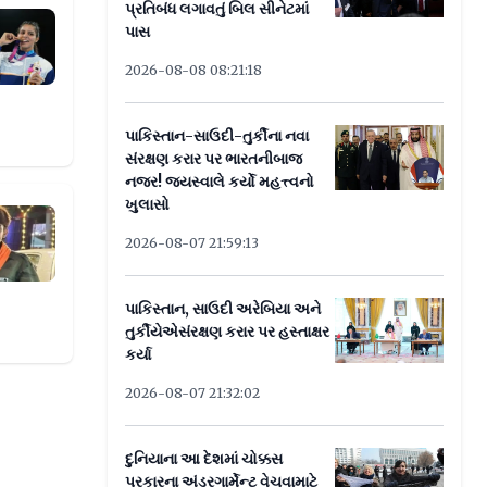
પ્રતિબંધ લગાવતું બિલ સીનેટમાં
પાસ
2026-08-08 08:21:18
પાકિસ્તાન-સાઉદી-તુર્કીના નવા
સંરક્ષણ કરાર પર ભારતનીબાજ
નજર! જયસ્વાલે કર્યો મહત્ત્વનો
ખુલાસો
 પામ્યો
2026-08-07 21:59:13
પાકિસ્તાન, સાઉદી અરેબિયા અને
તુર્કીયેએસંરક્ષણ કરાર પર હસ્તાક્ષર
કર્યા
2026-08-07 21:32:02
દુનિયાના આ દેશમાં ચોક્કસ
પ્રકારના અંડરગાર્મેન્ટ વેચવામાટે