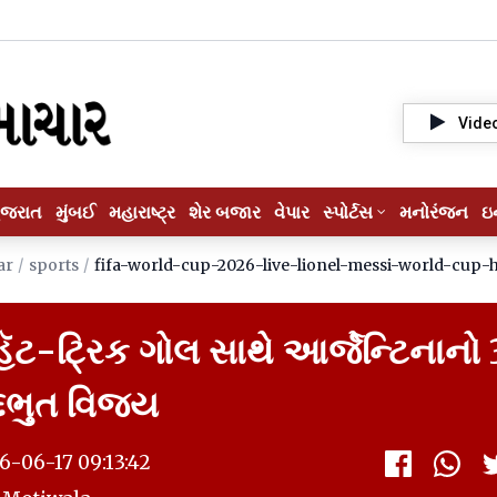
Vide
ુજરાત
મુંબઈ
મહારાષ્ટ્ર
શેર બજાર
વેપાર
સ્પોર્ટસ
મનોરંજન
ઇ
ar
/
sports
/
fifa-world-cup-2026-live-lionel-messi-world-cup-h
હૅટ-ટ્રિક ગોલ સાથે આર્જેન્ટિનાનો
્દભુત વિજય
-06-17 09:13:42