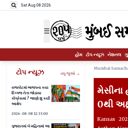
Sat Aug 08 2026
☰
હોમ
ટોપ ન્યૂઝ
નેશનલ
ગ
Mumbai Samach
ટોપ ન્યૂઝ
વધુ જુઓ →
મેસીના 
રાજકોટમાં ભાજપના કયા
દિગ્ગજ નેતા જોડાયા
કોંગ્રેસમાં ? જાણો શું કર્યો
0થી અદ
આક્ષેપ
2026-08-08 12:33:00
Kansas 2026
ગુજરાતમાં બે મહિનામાં આ