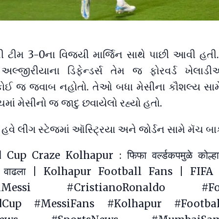
ની ટીમ 3-0ના વિજયી માર્જિન સાથે પાછી આવી હતી.
અલ્જીરીયાના ડિફેન્ડર્સ તેમ જ ફોરવર્ડ ખેલા
ોઈ જ જવાબ નહોતો. તેઓ બધા મેસીના કૌશલ્ય સામ
માં મેસીનો જ જાદુ છવાયેલો રહ્યો હતો.
 હવે લીગ સ્ટેજમાં ઑસ્ટ્રિયા અને જોર્ડન સામે મૅચ બાક
up Craze Kolhapur : फिफा वर्ल्डकपमुळे कोल्हापू
्हर वाढला | Kolhapur Football Fans | FIF
lMessi
#CristianoRonaldo
#Fo
dCup
#MessiFans
#Kolhapur
#Footbal