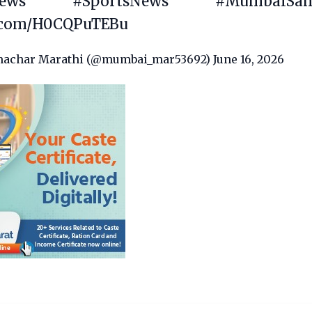
ews
#SportsNews
#MumbaiSam
r.com/H0CQPuTEBu
achar Marathi (@mumbai_mar53692)
June 16, 2026