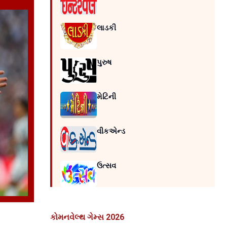
લાડકી
પુરુષ
મેટિની
વીકએન્ડ
ઉત્સવ
કોમનવેલ્થ ગેમ્સ 2026