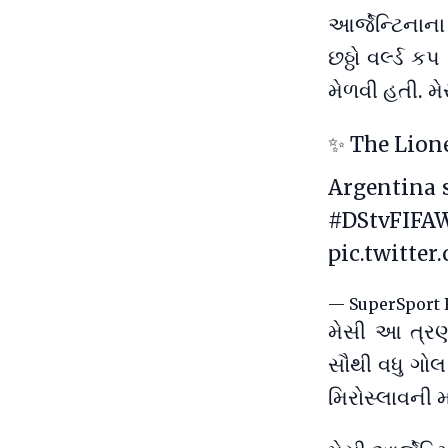
આર્જેન્ટિનાના
છઠ્ઠો વર્લ્ડ 
મેળવી હતી. મ
✨ The Lion
Argentina s
#DStvFIFA
pic.twitt
— SuperSport F
મેસી આ ત્રણ 
સૌથી વધુ ગોલ
મિરોસ્લાવની મ