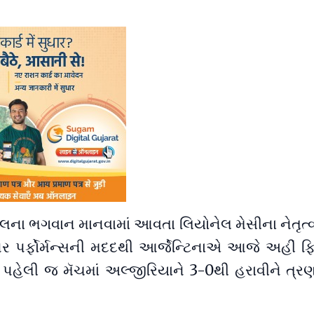
ૉલના ભગવાન માનવામાં આવતા લિયોનેલ મેસીના નેતૃત્વ
પર પર્ફોર્મન્સની મદદથી આર્જેન્ટિનાએ આજે અહીં ફિફ
 પહેલી જ મૅચમાં અલ્જીરિયાને 3-0થી હરાવીને ત્રણ