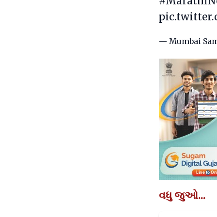
#MarathiN
pic.twitte
— Mumbai Sam
વધુ જુઓ...