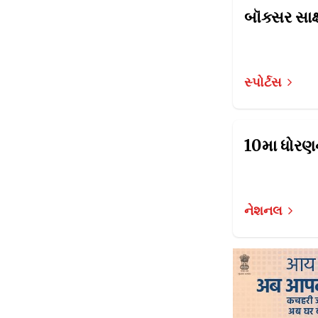
બૉક્સર સાક
સ્પોર્ટસ
નેશનલ