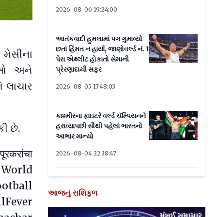
2026-08-06 19:24:00
આતંકવાદી હુમલામાં પગ ગુમાવ્યો
છતાં હિંમત ન હાર્યા, જાણોવર્લ્ડ નં. 1
 મેસીના
પેરા એથ્લીટ હોકાતો સેમાની
ડીઓ અને
પ્રેરણાદાયી સફર
ે લાચાર
2026-08-05 17:48:03
કાશ્મીરના ફાઇટરે વર્લ્ડ ચૅમ્પિયનને
હરાવ્યાપછી સૌથી પહેલાં ભારતનો
ી છે.
આભાર માન્યો
रकरांचा
2026-08-04 22:38:47
A World
otball
આજનું રાશિફળ
lFever