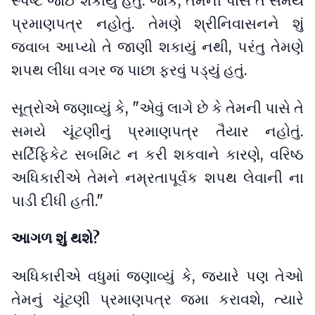
સ્પષ્ટ જોઈ શકાયું હતું. જોકે, તેમની પાસે તે સમયે
પ્રમાણપત્ર નહોતું. તેમણે શ્રીનિવાસનને શું
જવાબ આપ્યો તે જાણી શકાયું નથી, પરંતુ તેમણે
શપથ લીધા વગર જ પાછા ફરવું પડ્યું હતું.
સૂત્રોએ જણાવ્યું કે, "એવું લાગે છે કે તેમની પાસે તે
સમયે ચૂંટણીનું પ્રમાણપત્ર તૈયાર નહોતું.
સર્ટિફિકેટ સબમિટ ન કરી શકવાને કારણે, વરિષ્ઠ
અધિકારીએ તેમને નમ્રતાપૂર્વક શપથ લેવાની ના
પાડી દીધી હતી."
આગળ શું થશે?
અધિકારીએ વધુમાં જણાવ્યું કે, જ્યારે પણ તેઓ
તેમનું ચૂંટણી પ્રમાણપત્ર જમા કરાવશે, ત્યારે