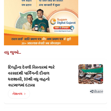
વધુ જુઓ...
દિલ્હીના દેવલી વિસ્તારમાં ભારે
વરસાદથી પાર્કિંગની
દીવાલ
ધરાશાયી, 10થી વધુ વાહનો
કાટમાળમાં દટાયા
Share
નેશનલ