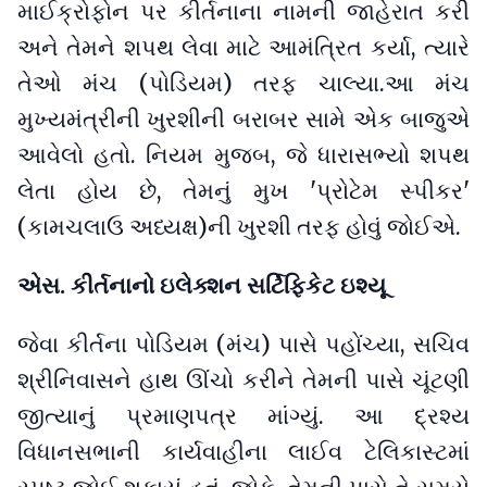
માઈક્રોફોન પર કીર્તનાના નામની જાહેરાત કરી
અને તેમને શપથ લેવા માટે આમંત્રિત કર્યા, ત્યારે
તેઓ મંચ (પોડિયમ) તરફ ચાલ્યા.આ મંચ
મુખ્યમંત્રીની ખુરશીની બરાબર સામે એક બાજુએ
આવેલો હતો. નિયમ મુજબ, જે ધારાસભ્યો શપથ
લેતા હોય છે, તેમનું મુખ 'પ્રોટેમ સ્પીકર'
(કામચલાઉ અધ્યક્ષ)ની ખુરશી તરફ હોવું જોઈએ.
એસ. કીર્તનાનો ઇલેક્શન સર્ટિફિકેટ ઇશ્યૂ
જેવા કીર્તના પોડિયમ (મંચ) પાસે પહોંચ્યા, સચિવ
શ્રીનિવાસને હાથ ઊંચો કરીને તેમની પાસે ચૂંટણી
જીત્યાનું પ્રમાણપત્ર માંગ્યું. આ દ્રશ્ય
વિધાનસભાની કાર્યવાહીના લાઈવ ટેલિકાસ્ટમાં