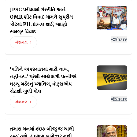
JPSC પરીક્ષામાં ગેરરીતિ અને
OMR શીટ વિવાદ મામલે સુપ્રીમ
કોર્ટમાં PIL દાખલ થઈ, જાણો
સમગ્ર વિવાદ
Share
નેશનલ
‘પતિને અકસ્માતમાં મારી નાખ,
નહીંતર...’ પ્રેમી સાથે મળી પત્નીએ
ઘડ્યું મર્ડરનું પ્લાનિંગ, વૉટ્સએપ
ચેટથી ખુલી પોલ
Share
નેશનલ
તમારા મનમાં કંઇક બીજુ જ ચાલી
રહ્યું હશે, હું બાબા બાગેશ્વર
નથી,