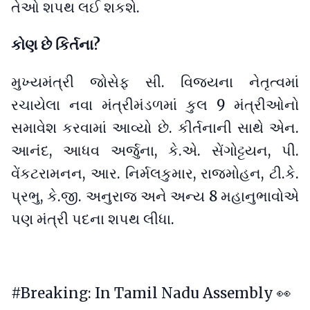
તેઓ શપથ લઈ શકશે.
કોણ છે કિર્તના?
મુખ્યમંત્રી જોસેફ સી. વિજયના નેતૃત્વમાં
રચાયેલા નવા મંત્રીમંડળમાં કુલ 9 મંત્રીઓનો
સમાવેશ કરવામાં આવ્યો છે. કીર્તનાની સાથે એન.
આનંદ, આધવ અર્જુના, કે.એ. સેંગોટ્ટયન, પી.
વેંકટરામનન, આર. નિર્મલકુમાર, રાજમોહન, ટી.કે.
પ્રભુ, કે.જી. અનુરાજ અને અન્ય 8 મહાનુભાવોએ
પણ મંત્રી પદના શપથ લીધા.
#Breaking
: In Tamil Nadu Assembly 👀