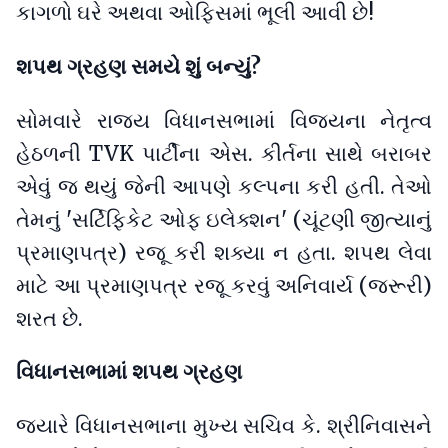
કાગળો ઘરે અથવા ઓફિસમાં ભૂલી આવી છે!
શપથ ગ્રહણ સમયે શું બન્યું?
સોમવારે રાજ્ય વિધાનસભામાં વિજયના નેતૃત્વ
હેઠળની TVK પાર્ટીના એસ. કીર્તના સાથે બરાબર
એવું જ થયું જેની આપણે કલ્પના કરી હતી. તેઓ
તેમનું 'સર્ટિફિકેટ ઓફ ઇલેક્શન' (ચૂંટણી જીત્યાનું
પ્રમાણપત્ર) રજૂ કરી શક્યા ન હતા. શપથ લેવા
માટે આ પ્રમાણપત્ર રજૂ કરવું અનિવાર્ય (જરૂરી)
શરત છે.
વિધાનસભામાં શપથ ગ્રહણ
જ્યારે વિધાનસભાના મુખ્ય સચિવ કે. શ્રીનિવાસને