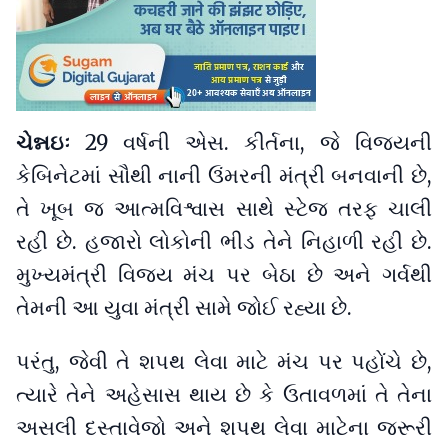
ચેન્નઇઃ
29 વર્ષની એસ. કીર્તના, જે વિજયની
કેબિનેટમાં સૌથી નાની ઉંમરની મંત્રી બનવાની છે,
તે ખૂબ જ આત્મવિશ્વાસ સાથે સ્ટેજ તરફ ચાલી
રહી છે. હજારો લોકોની ભીડ તેને નિહાળી રહી છે.
મુખ્યમંત્રી વિજય મંચ પર બેઠા છે અને ગર્વથી
તેમની આ યુવા મંત્રી સામે જોઈ રહ્યા છે.
પરંતુ, જેવી તે શપથ લેવા માટે મંચ પર પહોંચે છે,
ત્યારે તેને અહેસાસ થાય છે કે ઉતાવળમાં તે તેના
અસલી દસ્તાવેજો અને શપથ લેવા માટેના જરૂરી