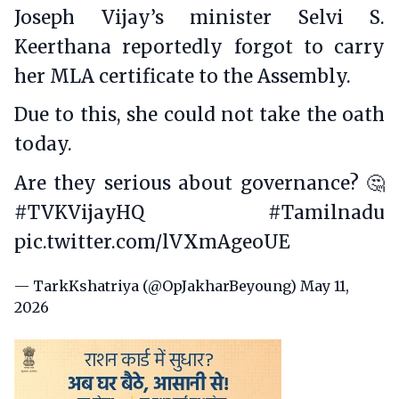
Joseph Vijay’s minister Selvi S.
Keerthana reportedly forgot to carry
her MLA certificate to the Assembly.
Due to this, she could not take the oath
today.
Are they serious about governance? 🤔
#TVKVijay‌HQ
#Tamilnadu
pic.twitter.com/lVXmAgeoUE
— TarkKshatriya (@OpJakharBeyoung)
May 11,
2026