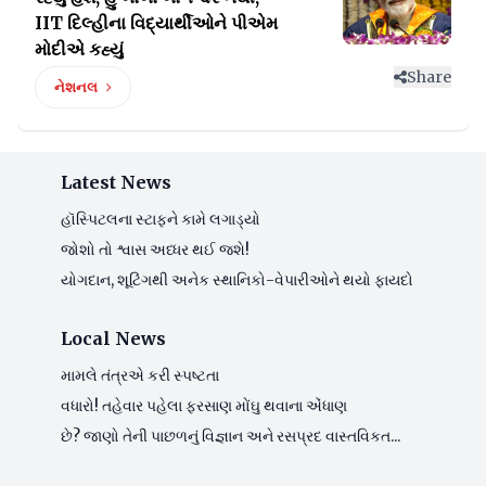
IIT દિલ્હીના વિદ્યાર્થીઓને પીએમ
મોદીએ કહ્યું
Share
નેશનલ
Latest News
હૉસ્પિટલના સ્ટાફને કામે લગાડ્યો
જોશો તો શ્વાસ અધ્ધર થઈ જશે!
યોગદાન, શૂટિંગથી અનેક સ્થાનિકો-વેપારીઓને થયો ફાયદો
Local News
મામલે તંત્રએ કરી સ્પષ્ટતા
વધારો! તહેવાર પહેલા ફરસાણ મોંઘુ થવાના એંધાણ
છે? જાણો તેની પાછળનું વિજ્ઞાન અને રસપ્રદ વાસ્તવિકત...