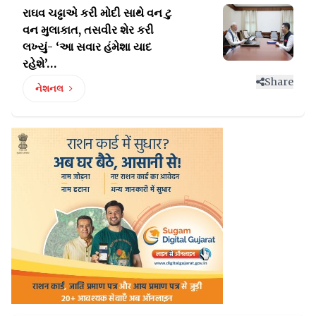
રાઘવ ચઢ્ઢાએ કરી મોદી સાથે વન ટુ
વન મુલાકાત, તસવીર
શેર કરી
લખ્યું- ‘આ સવાર હંમેશા યાદ
રહેશે’…
Share
નેશનલ