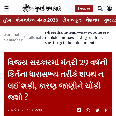
☰
E-paper
હોમ
કોમનવેલ્થ ગેમ્સ 2026
ટોપ ન્યૂઝ
નેશનલ
ગુજરા
s-keerthana-team-vijays-youngest-
Mumbai
/
national
/
minister-misses-taking-oath-as-
Samachar
she-forgets-her-documents
વિજય સરકારમાં મંત્રી 29 વર્ષની
કિર્તના ધારાસભ્ય તરીકે શપથ ન
લઈ શકી, કારણ જાણીને ચોંકી
જશો ?
2026-05-12 10:55:00