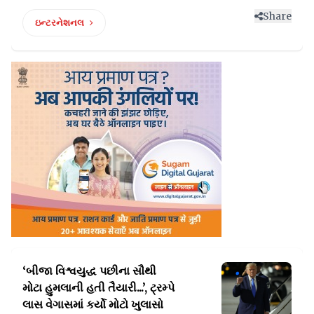
Share
ઇન્ટરનેશનલ
‘બીજા વિશ્વયુદ્ધ પછીના સૌથી
મોટા હુમલાની હતી તૈયારી...’,
ટ્રમ્પે
લાસ વેગાસમાં કર્યો મોટો ખુલાસો