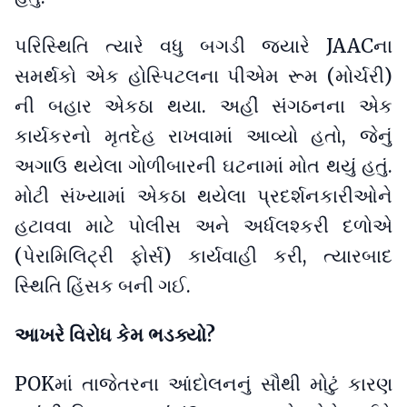
પરિસ્થિતિ ત્યારે વધુ બગડી જ્યારે JAACના
સમર્થકો એક હોસ્પિટલના પીએમ રૂમ (મોર્ચરી)
ની બહાર એકઠા થયા. અહીં સંગઠનના એક
કાર્યકરનો મૃતદેહ રાખવામાં આવ્યો હતો, જેનું
અગાઉ થયેલા ગોળીબારની ઘટનામાં મોત થયું હતું.
મોટી સંખ્યામાં એકઠા થયેલા પ્રદર્શનકારીઓને
હટાવવા માટે પોલીસ અને અર્ધલશ્કરી દળોએ
(પેરામિલિટ્રી ફોર્સ) કાર્યવાહી કરી, ત્યારબાદ
સ્થિતિ હિંસક બની ગઈ.
આખરે વિરોધ કેમ ભડક્યો?
POKમાં તાજેતરના આંદોલનનું સૌથી મોટું કારણ