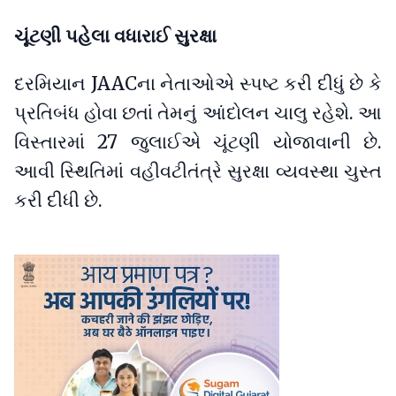
ચૂંટણી પહેલા વધારાઈ સુરક્ષા
દરમિયાન JAACના નેતાઓએ સ્પષ્ટ કરી દીધું છે કે
પ્રતિબંધ હોવા છતાં તેમનું આંદોલન ચાલુ રહેશે. આ
વિસ્તારમાં 27 જુલાઈએ ચૂંટણી યોજાવાની છે.
આવી સ્થિતિમાં વહીવટીતંત્રે સુરક્ષા વ્યવસ્થા ચુસ્ત
કરી દીધી છે.