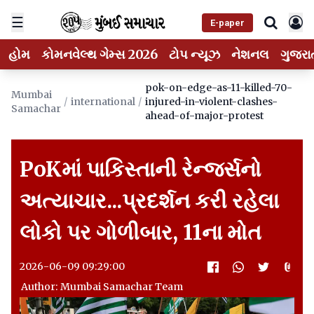
☰
E-paper
હોમ
કોમનવેલ્થ ગેમ્સ 2026
ટોપ ન્યૂઝ
નેશનલ
ગુજરા
pok-on-edge-as-11-killed-70-
Mumbai
/
international
/
injured-in-violent-clashes-
Samachar
ahead-of-major-protest
PoKમાં પાકિસ્તાની રેન્જર્સનો
અત્યાચાર...પ્રદર્શન કરી રહેલા
લોકો પર ગોળીબાર, 11ના મોત
2026-06-09 09:29:00
Author: Mumbai Samachar Team