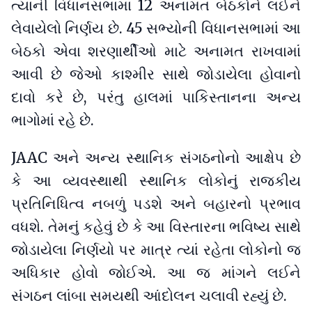
ત્યાંની વિધાનસભામાં 12 અનામત બેઠકોને લઈને
લેવાયેલો નિર્ણય છે. 45 સભ્યોની વિધાનસભામાં આ
બેઠકો એવા શરણાર્થીઓ માટે અનામત રાખવામાં
આવી છે જેઓ કાશ્મીર સાથે જોડાયેલા હોવાનો
દાવો કરે છે, પરંતુ હાલમાં પાકિસ્તાનના અન્ય
ભાગોમાં રહે છે.
JAAC અને અન્ય સ્થાનિક સંગઠનોનો આક્ષેપ છે
કે આ વ્યવસ્થાથી સ્થાનિક લોકોનું રાજકીય
પ્રતિનિધિત્વ નબળું પડશે અને બહારનો પ્રભાવ
વધશે. તેમનું કહેવું છે કે આ વિસ્તારના ભવિષ્ય સાથે
જોડાયેલા નિર્ણયો પર માત્ર ત્યાં રહેતા લોકોનો જ
અધિકાર હોવો જોઈએ. આ જ માંગને લઈને
સંગઠન લાંબા સમયથી આંદોલન ચલાવી રહ્યું છે.