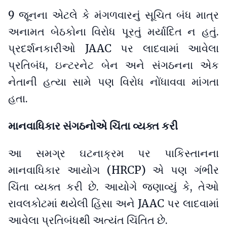
9 જૂનના એટલે કે મંગળવારનું સૂચિત બંધ માત્ર
અનામત બેઠકોના વિરોધ પૂરતું મર્યાદિત ન હતું.
પ્રદર્શનકારીઓ JAAC પર લાદવામાં આવેલા
પ્રતિબંધ, ઇન્ટરનેટ બેન અને સંગઠનના એક
નેતાની હત્યા સામે પણ વિરોધ નોંધાવવા માંગતા
હતા.
માનવાધિકાર સંગઠનોએ ચિંતા વ્યક્ત કરી
આ સમગ્ર ઘટનાક્રમ પર પાકિસ્તાનના
માનવાધિકાર આયોગ (HRCP) એ પણ ગંભીર
ચિંતા વ્યક્ત કરી છે. આયોગે જણાવ્યું કે, તેઓ
રાવલકોટમાં થયેલી હિંસા અને JAAC પર લાદવામાં
આવેલા પ્રતિબંધથી અત્યંત ચિંતિત છે.