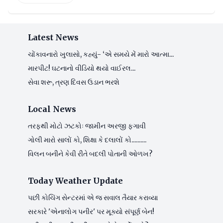
Latest News
ચોંકાવનારો ખુલાસો, કહ્યું- ‘એ સમયે મેં મારો આત્મા...
મારપીટ! ઘટનાનો વીડિયો થયો વાઈરલ...
સેવા શરૂ, ત્રણ દિવસ ઉડાન ભરશે
Local News
તરફથી મોટો ઝટકોઃ જામીન અરજી ફગાવી
ગોલી મારો સાલોં કો, શિક્ષા કે દલાલોં કો..........
વિલન બનીને કેવી રીતે બદલી પોતાની ઓળખ?
Today Weather Update
પછી કોચિંગ સેન્ટરમાં એ જ સવાલ તૈયાર કરાવ્યા
સરકારે 'એનાલોગ પનીર' પર મૂક્યો સંપૂર્ણ બેન!