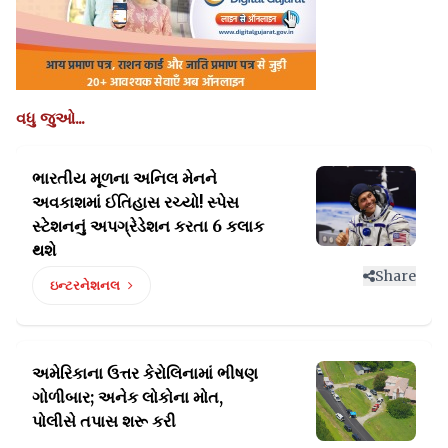
વધુ જુઓ...
ભારતીય મૂળના અનિલ મેનને
અવકાશમાં ઈતિહાસ રચ્યો!
સ્પેસ
સ્ટેશનનું અપગ્રેડેશન કરતા 6 કલાક
થશે
Share
ઇન્ટરનેશનલ
અમેરિકાના ઉત્તર કેરોલિનામાં ભીષણ
ગોળીબાર;
અનેક લોકોના મોત,
પોલીસે તપાસ શરૂ કરી