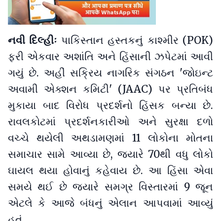
નવી દિલ્હીઃ
પાકિસ્તાન હસ્તકનું કાશ્મીર (POK)
ફરી એકવાર અશાંતિ અને હિંસાની ઝપેટમાં આવી
ગયું છે. અહીં સક્રિય નાગરિક સંગઠન 'જોઇન્ટ
અવામી એક્શન કમિટી' (JAAC) પર પ્રતિબંધ
મુકાયા બાદ વિરોધ પ્રદર્શનો હિંસક બન્યા છે.
રાવલકોટમાં પ્રદર્શનકારીઓ અને સુરક્ષા દળો
વચ્ચે થયેલી અથડામણમાં 11 લોકોના મોતના
સમાચાર સામે આવ્યા છે, જ્યારે 70થી વધુ લોકો
ઘાયલ થયા હોવાનું કહેવાય છે. આ હિંસા એવા
સમયે થઈ છે જ્યારે સમગ્ર વિસ્તારમાં 9 જૂન
એટલે કે આજે બંધનું એલાન આપવામાં આવ્યું
હતું.