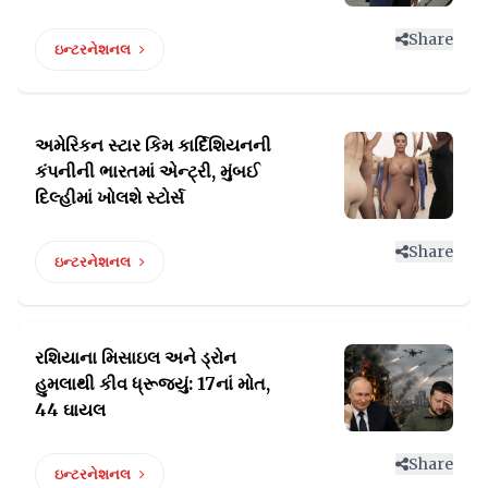
Share
ઇન્ટરનેશનલ
અમેરિકન સ્ટાર કિમ કાર્દિશિયનની
કંપનીની ભારતમાં
એન્ટ્રી, મુંબઈ
દિલ્હીમાં ખોલશે સ્ટોર્સ
Share
ઇન્ટરનેશનલ
રશિયાના મિસાઇલ અને ડ્રોન
હુમલાથી
કીવ ધ્રૂજ્યું: 17નાં મોત,
44 ઘાયલ
Share
ઇન્ટરનેશનલ