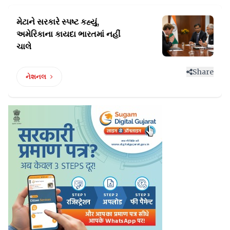
મેટાને સરકારે સ્પષ્ટ કહ્યું,
અમેરિકાના
કાયદા ભારતમાં નહીં
ચાલે
Share
નેશનલ