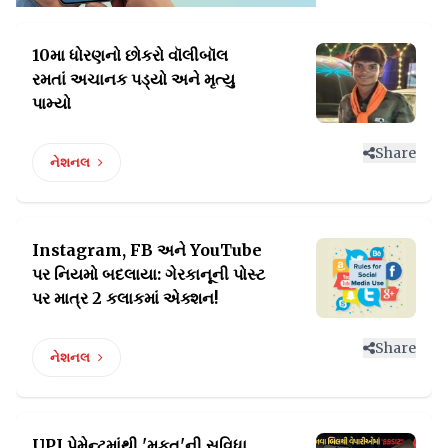
10મા ધોરણનો છોકરો વૉલીબૉલ
રમતાં
અચાનક પડ્યો અને મૃત્યુ
પામ્યો
Share
નેશનલ
Instagram, FB અને YouTube
પર નિયમો બદલાયા: ગેરકાનૂની
પોસ્ટ
પર માત્ર 2 કલાકમાં એક્શન!
Share
નેશનલ
UPI પેમેન્ટમાંથી 'મફત'ની સુવિધા