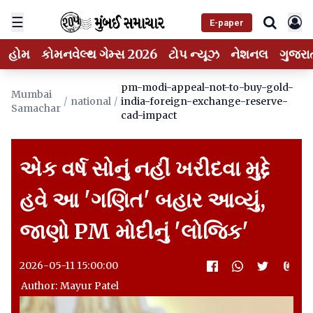
☰
E-paper
હોમ
કોમનવેલ્થ ગેમ્સ 2026
ટોપ ન્યૂઝ
નેશનલ
ગુજરા
pm-modi-appeal-not-to-buy-gold-
Mumbai
/
national
/
india-foreign-exchange-reserve-
Samachar
cad-impact
એક વર્ષ સોનું નહીં ખરીદવા મુદ્દે
હવે આ 'ગણિત' બહાર આવ્યું,
જાણો PM મોદીનું 'લોજિક'
2026-05-11 15:00:00
Author: Mayur Patel