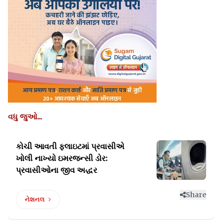
વધુ જુઓ...
કોચી આવતી ફલાઇટમાં પ્રવાસીએ
ખોલી નાખ્યો
ઇમરજન્સી ડોર:
પ્રવાસીઓના જીવ અદ્ધર
Share
નેશનલ