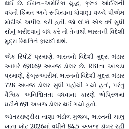
થઈ છે. ઈરાન-અમેરિકા યુદ્ધ, ક્રૂડ ઓઈલની
વધતી કિંમત અને રૂપિયાના ધોવાણા વચ્ચે પીએમ
મોદીએ અપીલ કરી હતી. જો લોકો એક વર્ષ સુધી
સોનું ખરીદવાનું બંધ કરે તો તેનાથી ભારતની વિદેશી
મુદ્રા સ્થિતિને ફાયદો થશે.
એક રિપોર્ટ પ્રમાણે, ભારતનો વિદેશી મુદ્રા ભંડાર
આશરે 690.69 અબજ ડૉલર છે. RBIના આંકડા
પ્રમાણે, ફેબ્રુઆરીમાં ભારતનો વિદેશી મુદ્રા ભંડાર
728 અબજ ડૉલર સુધી પહોંચી ગયો હતો, પરંતુ
વૈશ્વિક અનિશ્ચિતતા વધવાના કારણે એપ્રિલમાં
ઘટીને 691 અબજ ડૉલર થઈ ગયો હતો.
આંતરરાષ્ટ્રીય નાણા ભંડોળ મુજબ, ભારતની ચાલુ
ખાતા ખોટ 2026માં વધીને 84.5 અબજ ડૉલર રહી