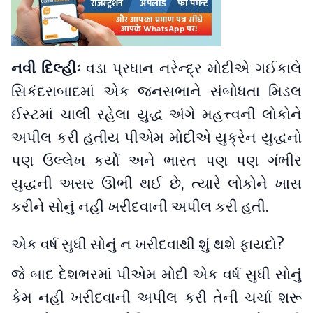
નવી દિલ્હીઃ
વડા પ્રધાન નરેન્દ્ર મોદીએ ગઈકાલે
સિકંદરાબાદમાં એક જનસભાને સંબોધતા મિડલ
ઈસ્ટમાં ચાલી રહેલા યુદ્ધ અંગે મહત્ત્વની લોકોને
અપીલ કરી હતીય પીએમ મોદીએ યુક્રેન યુદ્ધનો
પણ ઉલ્લેખ કર્યો અને ભારત પણ પણ ગંભીર
યુદ્ધની અસર ઊભી થઈ છે, ત્યારે લોકોને ખાસ
કરીને સોનું નહીં ખરીદવાની અપીલ કરી હતી.
એક વર્ષ સુધી સોનું ન ખરીદવાથી શું થશે ફાયદો?
જે બાદ દેશભરમાં પીએમ મોદી એક વર્ષ સુધી સોનું
કેમ નહીં ખરીદવાની અપીલ કરી તેની ચર્ચા શરૂ