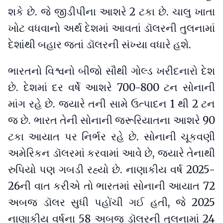
શકે છે. જે જીડીપીના આશરે 2 ટકા છે. ચાલુ ખાતા
ખોટ વધવાનો અર્થ દેશમાં આવતાં ડૉલરની તુલનામાં
દેશાંથી બહાર જતાં ડૉલરની સંખ્યા વધારે હશે.
ભારતનો વિશ્વનો બીજો સૌથી ગોલ્ડ ખરીદનારો દેશ
છે. દેશમાં દર વર્ષે આશરે 700-800 ટન સોનાની
માંગ રહે છે. જ્યારે તની સામે ઉત્પાદન 1 થી 2 ટન
જ છે. ભારત તેની સોનાની જરૂરિયાતના આશરે 90
ટકા આયાત પર નિર્ભર રહે છે. સોનાની ચૂકવણી
અમેરિકન ડૉલરમાં કરવામાં આવે છે, જ્યારે તેનાથી
રુપિયો પણ ગબડી રહ્યો છે. નાણાકીય વર્ષ 2025-
26ની વાત કરીએ તો ભારતમાં સોનાની આયાત 72
અબજ ડૉલર સુધી પહોંચી ગઈ હતી, જે 2025
નાણાકીય વર્ષના 58 અબજ ડૉલરની તુલનામાં 24