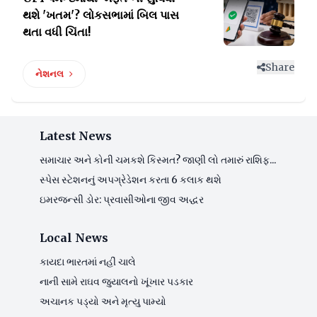
થશે 'ખતમ'?
લોકસભામાં બિલ પાસ
થતા વધી ચિંતા!
Share
નેશનલ
Latest News
સમાચાર અને કોની ચમકશે કિસ્મત? જાણી લો તમારું રાશિફ...
સ્પેસ સ્ટેશનનું અપગ્રેડેશન કરતા 6 કલાક થશે
ઇમરજન્સી ડોર: પ્રવાસીઓના જીવ અદ્ધર
Local News
કાયદા ભારતમાં નહીં ચાલે
નાની સામે રાઘવ જુયાલનો ખૂંખાર પડકાર
અચાનક પડ્યો અને મૃત્યુ પામ્યો