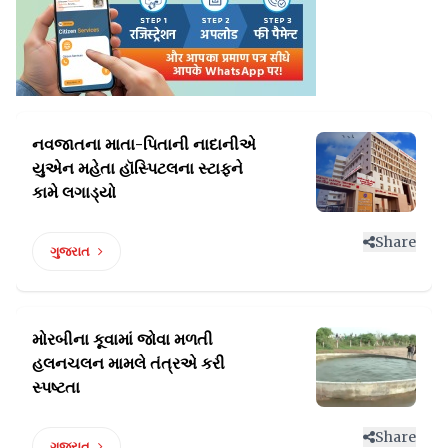
નવજાતના માતા-પિતાની નાદાનીએ
યુએન મહેતા
હૉસ્પિટલના સ્ટાફને
કામે લગાડ્યો
Share
ગુજરાત
મોરબીના કૂવામાં જોવા મળતી
હલનચલન
મામલે તંત્રએ કરી
સ્પષ્ટતા
Share
ગુજરાત