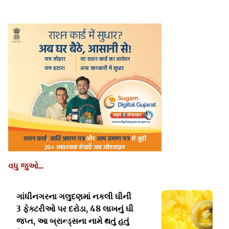
વધુ જુઓ...
ગાંધીનગરના ગલુદણમાં નકલી ઘીની
3 ફેક્ટરીઓ પર દરોડા, 48
લાખનું ઘી
જપ્ત, આ બ્રાન્ડ્સના નામે થતું હતું