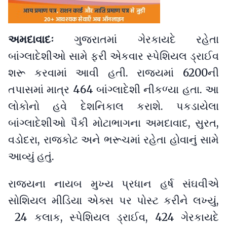
અમદાવાદઃ
ગુજરાતમાં ગેરકાયદે રહેતા
બાંગ્લાદેશીઓ સામે ફરી એકવાર સ્પેશિયલ ડ્રાઈવ
શરૂ કરવામાં આવી હતી. રાજ્યમાં 6200ની
તપાસમાં માત્ર 464 બાંગ્લાદેશી નીકળ્યા હતા. આ
લોકોનો હવે દેશનિકાલ કરાશે. પકડાયેલા
બાંગ્લાદેશીઓ પૈકી મોટાભાગના અમદાવાદ, સુરત,
વડોદરા, રાજકોટ અને ભરૂચમાં રહેતા હોવાનું સામે
આવ્યું હતું.
રાજ્યના નાયબ મુખ્ય પ્રધાન હર્ષ સંઘવીએ
સોશિયલ મીડિયા એક્સ પર પોસ્ટ કરીને લખ્યું,
24 કલાક, સ્પેશિયલ ડ્રાઈવ, 424 ગેરકાયદે