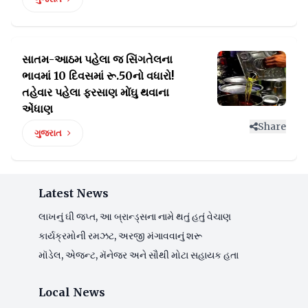
સાતમ-આઠમ પહેલા જ સિંગતેલના
ભાવમાં 10 દિવસમાં રૂ.50નો
વધારો!
તહેવાર પહેલા ફરસાણ મોંઘુ થવાના
એંધાણ
Share
ગુજરાત
Latest News
લાખનું ઘી જપ્ત, આ બ્રાન્ડ્સના નામે થતું હતું વેચાણ
કાર્યક્રમોની રમઝટ, અરજી મંગાવવાનું શરૂ
મૉડેલ, એજન્ટ, મૅનેજર અને સૌથી મોટા સહાયક હતા
Local News