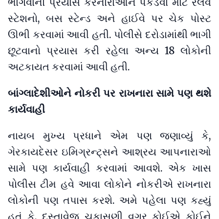
ભાગવાનો પ્રયાસ કરનારાઓને પકડવા માટે રેલવે
સ્ટેશનો, બસ સ્ટેન્ડ અને હાઈવે પર ચેક પોસ્ટ
ઊભી કરવામાં આવી હતી. પોલીસે દરોડામાંથી ભાગી
છૂટવાનો પ્રયાસ કરી રહેલા અન્ય 18 લોકોની
અટકાયત કરવામાં આવી હતી.
બાંગ્લાદેશીઓને નોકરી પર રાખનારા સામે પણ થશે
કાર્યવાહી
નાયબ મુખ્ય પ્રધાને એમ પણ જણાવ્યું કે,
ગેરકાયદેસર ઇમિગ્રન્ટ્સને આશ્રય આપનારાઓ
સામે પણ કાર્યવાહી કરવામાં આવશે. એક ખાસ
પોલીસ ટીમ હવે આવા લોકોને નોકરીએ રાખનારા
લોકોની પણ તપાસ કરશે. અમે પહેલા પણ કહ્યું
હતું કે, દસ્તાવેજ ચકાસણી વગર કોઈએ કોઈને