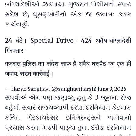
બાંગ્લાદેશીઓ ઝડપાયા. ગુજરાત પોલીસનો સ્પષ્ટ
સંદેશ છે, ઘૂસણખોરીનો એક જ જવાબઃ કડક
કાર્યવાહી.
24 घंटे। Special Drive। 424 अवैध बांग्लादेशी
गिरफ्तार।
गजरात पुलिस का संदेश साफ है अवैध घसपैठ का एक ही
जवाब: सख्त कार्रवाई।
— Harsh Sanghavi (@sanghaviharsh)
June 3, 2026
સંઘવીએ એમ પણ જણાવ્યું હતું કે 3 જૂનના રોજ
વહેલી સવારે રાજ્યવ્યાપી દરોડા દરમિયાન કેટલાક
કથિત ગેરકાયદેસર ઇમિગ્રન્ટ્સને ભાગવાનો
પ્રયાસ કરતા ઝડપી પાડ્યા હતા. દરોડા દરમિયાન