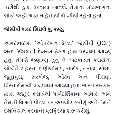
પછીથી હાથ ધરવામાં આવશે. તેમાંના મોટાભાગના
લોકો અહીં આઠ મહિનાથી બે વર્ષથી રહેતા હતા.
જેસીપી શરદ સિંઘલે શું કહ્યું
અમદાવાદમાં 'ઓપરેશન ડેલ્ટા' જેસીપી (JCP)
શરદ સિંઘલની દેખરેખ હેઠળ હાથ ધરવામાં આવ્યું
હતું. તેમણે જણાવ્યું હતું કે અટકાયત કરાયેલા
લોકોને શહેરના દાણીલીમડા, નારોલ, નરોડા, સોલા,
જુહાપુરા, સરખેજ, ઓઢવ અને પીરાણા
વિસ્તારોમાંથી પકડવામાં આવ્યા હતા. ભારત સરકાર
દ્વારા જાહેર કરાયેલી માર્ગદર્શિકાના આધારે, અમે
તેમની વિગતો પોર્ટલ પર અપલોડ કરીશું અને તેમને
દેશનિકાલ કરવાની પ્રક્રિયા શરૂ કરીશું.