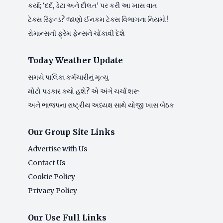
કર્યા; ‘દર્દ, ડેટા અને દૌલત’ પર કરી આ ખાસ વાત
ટેક્સ રિફન્ડ? જાણો ઈનકમ ટેક્સ વિભાગના નિયમો!
રોમાન્સની ફ્રેમ ફેન્સને ચોંકાવી દેશે
Today Weather Update
સમયે પાલિકા કર્મચારીનું મૃત્યુ
મોટો પડકાર ક્યો હશે? એ અંગે ચર્ચા શરૂ
અને ભાજપના રાષ્ટ્રીય અધ્યક્ષ સાથે યોજી ખાસ બેઠક
Our Group Site Links
Advertise with Us
Contact Us
Cookie Policy
Privacy Policy
Our Use Full Links