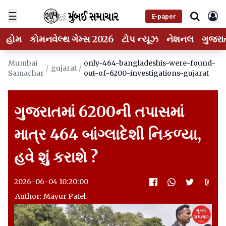
☰
E-paper
હોમ
કોમનવેલ્થ ગેમ્સ 2026
ટોપ ન્યૂઝ
નેશનલ
ગુજરા
Mumbai
only-464-bangladeshis-were-found-
/
gujarat
/
Samachar
out-of-6200-investigations-gujarat
ગુજરાતમાં 6200ની તપાસમાં
માત્ર 464 બાંગ્લાદેશી નિકળ્યા,
હવે શું કરાશે ?
2026-06-04 10:20:00
Author: Mayur Patel