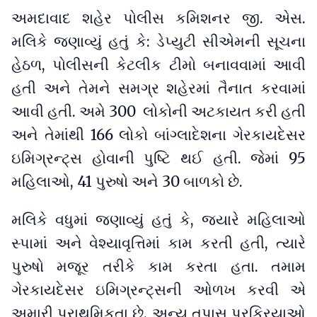
અમદાવાદ શહેર પોલીસ કમિશનર જી. એસ.
મલિકે જણાવ્યું હતું કે: ડેપ્યુટી સીએમની સૂચના
હેઠળ, પોલીસની કેટલીક ટીમો બનાવવામાં આવી
હતી અને તેમને સમગ્ર શહેરમાં તૈનાત કરવામાં
આવી હતી. અમે 300 લોકોની અટકાયત કરી હતી
અને તેમાંથી 166 લોકો બાંગ્લાદેશના ગેરકાયદેસર
ઇમિગ્રન્ટ્સ હોવાની પુષ્ટિ થઈ હતી. જેમાં 95
મહિલાઓ, 41 પુરુષો અને 30 બાળકો છે.
મલિકે વધુમાં જણાવ્યું હતું કે, જ્યારે મહિલાઓ
સ્પામાં અને વેશ્યાવૃત્તિમાં કામ કરતી હતી, ત્યારે
પુરુષો મજૂર તરીકે કામ કરતા હતા. તમામ
ગેરકાયદેસર ઇમિગ્રન્ટ્સની ઓળખ કરવી એ
અમારી પ્રાથમિકતા છે. અન્ય તપાસ પ્રક્રિયાઓ