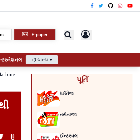
os
E-paper
ન્ટરનેશનલ
+9 અન્ય ▼
da-bmc-
પૂર્તિ
ધર્મતેજ
થી
તરોતાજા
ઈન્ટરવલ