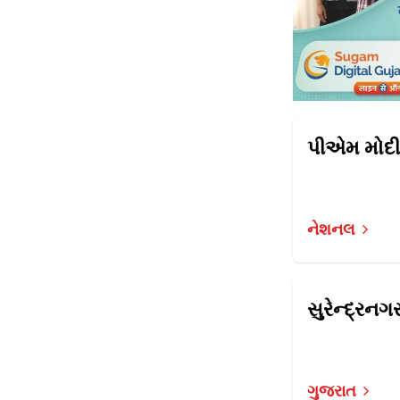
નેશનલ
ગુજરાત