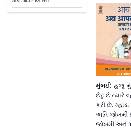
2026-08-06 14:10:00
મુંબઈ:
હજુ મ
છેટું છે ત્યા
કરી છે. મ્હ
અતિ જોખમી ઇ
જોખમી અને ૧