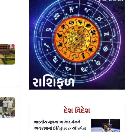
નો ખર્ચ
100 કરોડના ટ્રાન્ઝેક્શનની શંકા
દેશ વિદેશ
ભારતીય મૂળના અનિલ મેનને
અવકાશમાં ઈતિહાસ રચ્યો!સ્પેસ