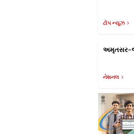
ટોપ ન્યૂઝ
નેશનલ