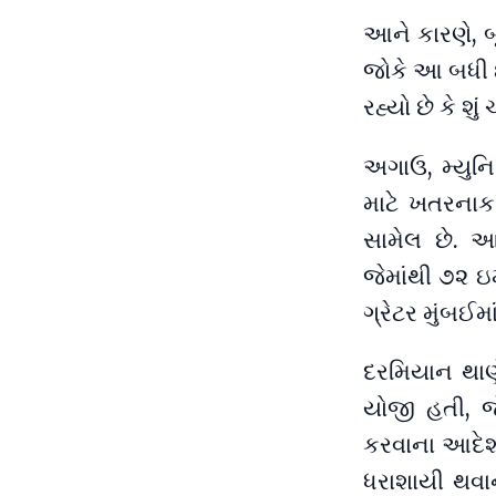
આને કારણે, 
જોકે આ બધી ઇ
રહ્યો છે કે શ
અગાઉ, મ્યુન
માટે ખતરનાક
સામેલ છે. આ
જેમાંથી ૭૨ ઇ
ગ્રેટર મુંબઈમ
દરમિયાન થાણે
યોજી હતી, જ
કરવાના આદેશ 
ધરાશાયી થવા