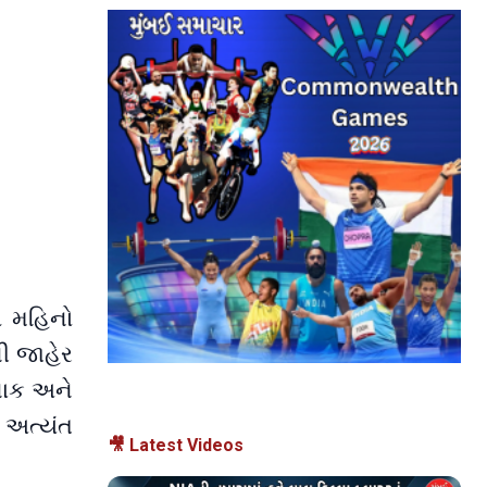
ગ મહિનો
ની જાહેર
નાક અને
 અત્યંત
🎥 Latest Videos