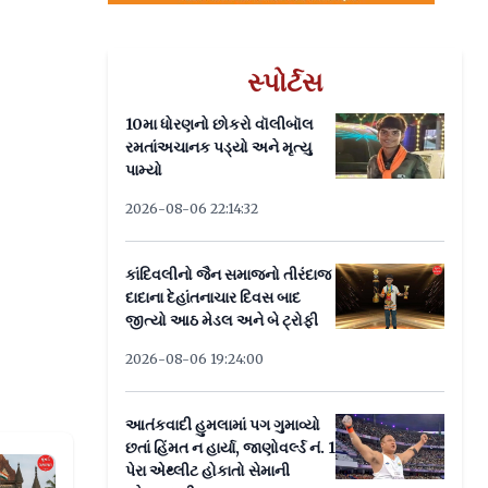
સ્પોર્ટસ
10મા ધોરણનો છોકરો વૉલીબૉલ
રમતાંઅચાનક પડ્યો અને મૃત્યુ
પામ્યો
2026-08-06 22:14:32
કાંદિવલીનો જૈન સમાજનો તીરંદાજ
દાદાના દેહાંતનાચાર દિવસ બાદ
જીત્યો આઠ મેડલ અને બે ટ્રોફી
2026-08-06 19:24:00
આતંકવાદી હુમલામાં પગ ગુમાવ્યો
છતાં હિંમત ન હાર્યા, જાણોવર્લ્ડ નં. 1
પેરા એથ્લીટ હોકાતો સેમાની