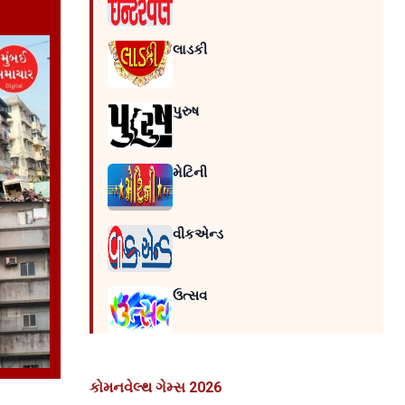
લાડકી
પુરુષ
મેટિની
વીકએન્ડ
ઉત્સવ
કોમનવેલ્થ ગેમ્સ 2026