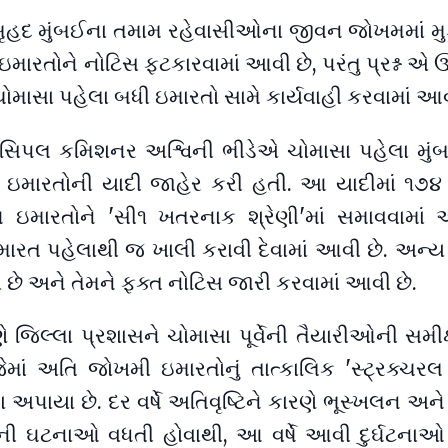
બૃહદ મુંબઈના તમામ રહેવાસીઓના જીવન જોખમમાં મુક
મારતોને નોટિસ ફટકારવામાં આવી છે, પરંતુ પ્રશ્ન એ
ું ચોમાસા પહેલા બધી ઇમારતો સામે કાર્યવાહી કરવામાં આ
િસિપલ કમિશનર અશ્વિની ભીડેએ ચોમાસા પહેલા મું
 ઇમારતોની યાદી જાહેર કરી હતી. આ યાદીમાં ૧૭૪
 ઇમારતોને 'સી૧ ખતરનાક શ્રેણી'માં સમાવવામાં 
મારત પહેલાથી જ ખાલી કરાવી દેવામાં આવી છે. અન્ય
ાં છે અને તેમને ફક્ત નોટિસ જારી કરવામાં આવી છે.
 જિલ્લા પ્રશાસને ચોમાસા પૂર્વેની તૈયારીઓની સમીક
ેમાં અતિ જોખમી ઇમારતોનું તાત્કાલિક 'સ્ટ્રક્ચર
અપાયા છે. દર વર્ષે અતિવૃષ્ટિને કારણે ભૂસ્ખલન અન
ની ઘટનાઓ વધતી હોવાથી, આ વર્ષે આવી દુર્ઘટનાઓ