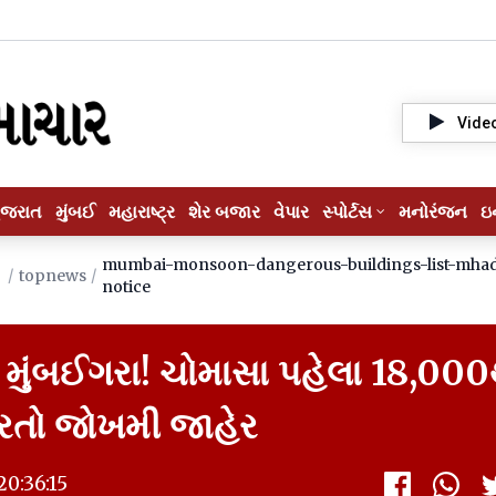
Vide
ુજરાત
મુંબઈ
મહારાષ્ટ્ર
શેર બજાર
વેપાર
સ્પોર્ટસ
મનોરંજન
ઇ
mumbai-monsoon-dangerous-buildings-list-mha
/
topnews
/
notice
મુંબઈગરા! ચોમાસા પહેલા 18,000
ારતો જોખમી જાહેર
0:36:15