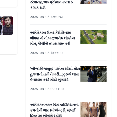
સ્ટેશનનું અપગ્રેડેશન કરતા 6
કલાક થશે
2026-08-06 22:30:52
છનાં મોત, હવે કોણ બચ્યું ?
અમેરિકાના ઉત્તર કેરોલિનામાં
ભીષણ ગોળીબાર;અનેક લોકોના
મોત, પોલીસે તપાસ શરૂ કરી
2026-08-06 10:57:00
‘બીજા વિશ્વયુદ્ધ પછીના સૌથી મોટા
હુમલાની હતી તૈયારી...’,ટ્રમ્પે લાસ
વેગાસમાં કર્યો મોટો ખુલાસો
2026-08-06 09:23:00
અમેરિકન સ્ટાર કિમ કાર્દિશિયનની
કંપનીની ભારતમાંએન્ટ્રી, મુંબઈ
દિલ્હીમાં ખોલશે સ્ટોર્સ