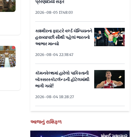
પ્રેરણાદાયી સફર
2026-08-05 17:48:03
કાશ્મીરના ફાઇટરે વર્લ્ડ ચૅમ્પિયનને
હરાવ્યાપછી સૌથી પહેલાં ભારતનો
આભાર માન્યો
રજૂ થયા ચોંકાવનારા આંકડા
2026-08-04 22:38:47
કૉમનવેલ્થમાં હારેલો પાકિસ્તાની
બૉક્સરસ્કૉટલૅન્ડની હૉટેલમાંથી
ભાગી ગયો!
2026-08-04 18:28:27
આજનું રાશિફળ