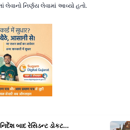
ં લેવાનો નિર્ણય લેવામાં આવ્યો હતો.
નિર્દેશ બાદ રેસિડન્ટ
ડોકટરોએ હડતાળ પાછી ખેંચી