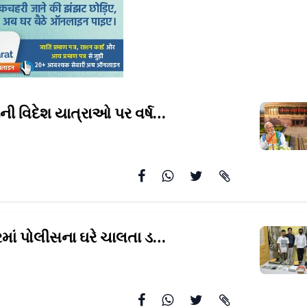
પીએમ મોદીની વિદેશ યાત્રાઓ પર વર્ષ
દરમિયાન કુલ 74.5 કરોડ
સુરેન્દ્રનગરમાં પોલીસના ઘરે ચાલતા ડબ્બા ટ્રેડિંગનો
પર્દાફાશઃ 