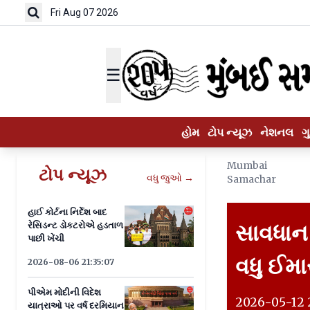
Fri Aug 07 2026
☰
હોમ
ટોપ ન્યૂઝ
નેશનલ
ગ
Mumbai
ટોપ ન્યૂઝ
વધુ જુઓ →
Samachar
હાઈ કોર્ટના નિર્દેશ બાદ
રેસિડન્ટ ડોકટરોએ હડતાળ
સાવધાન 
પાછી ખેંચી
વધુ ઈમ
2026-08-06 21:35:07
પીએમ મોદીની વિદેશ
2026-05-12 2
યાત્રાઓ પર વર્ષ દરમિયાન