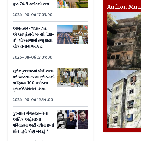
કુલ 74.5 કરોડનો ખર્ચ
Author: Mu
2026-08-06 17:03:00
અમૃતસર-જામનગર
એક્સપ્રેસવે બન્યો 'ડેથ-
વે'! લોકસભામાં રજૂ થયા
ચોંકાવનારા આંકડા
2026-08-06 17:07:00
સુરેન્દ્રનગરમાં પોલીસના
ઘરે ચાલતા ડબ્બા ટ્રેડિંગનો
પર્દાફાશઃ 100 કરોડના
ટ્રાન્ઝેક્શનની શંકા
2026-08-06 15:34:00
કુખ્યાત ગેંગસ્ટર-નેતા
અતિક અહેમદના
પરિવારમાં અઢી વર્ષમાં છનાં
મોત, હવે કોણ બચ્યું ?