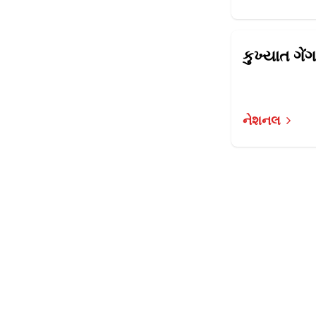
નેશનલ