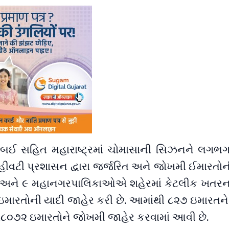
ુંબઈ સહિત મહારાષ્ટ્રમાં ચોમાસાની સિઝનને લગભ
રે વહીવટી પ્રશાસન દ્વારા જર્જરિત અને જોખમી ઈમારતો
ાડા અને ૯ મહાનગરપાલિકાઓએ શહેરમાં કેટલીક ખતર
મારતોની યાદી જાહેર કરી છે. આમાંથી ૮૨૭ ઇમારતને
૮૦૭૨ ઇમારતોને જોખમી જાહેર કરવામાં આવી છે.