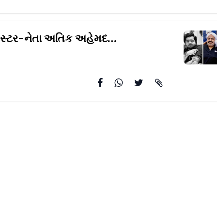
કુખ્યાત ગેંગસ્ટર-નેતા અતિક અહેમદના પરિવારમાં
અઢી વર્ષમાં 