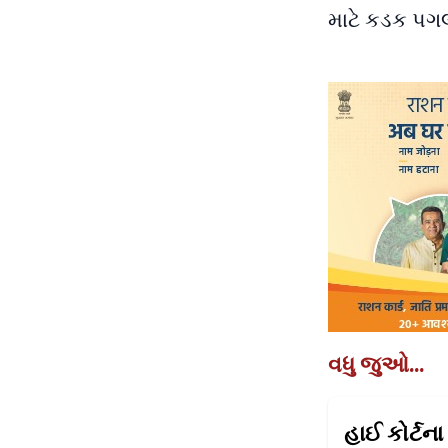
માટે કડક પગલા
વધુ જુઓ...
હાઈ કોર્ટના 