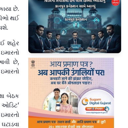
ાયા છે.
 ઊભો થઈ
વશે.
બઈ શહેર
 ઇમારતો
▶
આવી છે,
 ઇમારતો
્ષા બેઠક
લ ઓડિટ'
ે ઇમારતો
 ઘટાડવા