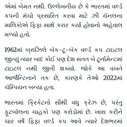
એમાં બેમત નથી. ઉલ્લેખનીય છે કે ભારતમાં વર્લ્ડ
કપની મૅચો પ્રસારિત કરવા માટે ઝી ચૅનલના
માલિકોએ ફિફા સાથે કરાર કર્યા હોવાનો અહેવાલ
મળ્યો હતો.
1962માં બ્રાઝિલે બૅક-ટૂ-બૅક વર્લ્ડ કપ ટાઇટલ
જીત્યું ત્યાર બાદ કોઈ પણ દેશ સતત બે ટૂર્નામેન્ટમાં
ટાઇટલ નથી જીતી શક્યો. જોકે આ વખતે
આર્જેન્ટિનાને તક છે, કારણકે તેઓ 2022માં
ચૅમ્પિયન બન્યા હતા.
ભારતમાં ક્રિકેટનો સૌથી વધુ ક્રેઝ છે, પરંતુ
ફૂટબૉલના ચાહકો પણ કરોડોમાં છે. ખાસ કરીને
ચાર વર્ષે ફિફા વર્લ્ડ કપ આવે ત્યારે દેશભરમાં