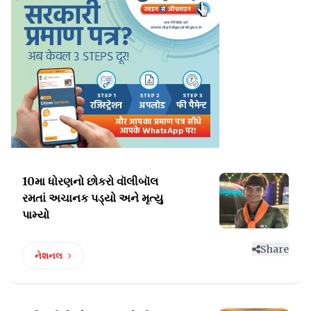
10મા ધોરણનો છોકરો વૉલીબૉલ
રમતાં
અચાનક પડ્યો અને મૃત્યુ
પામ્યો
Share
નેશનલ