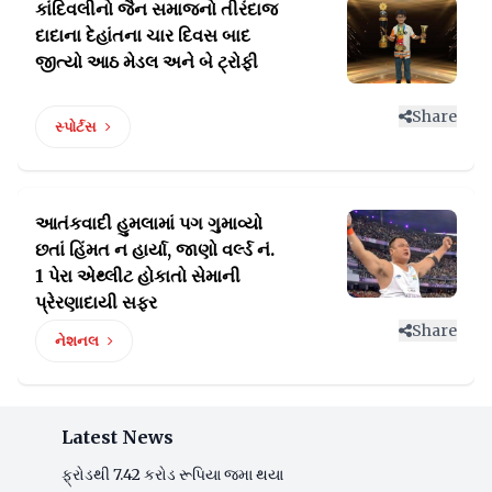
કાંદિવલીનો જૈન સમાજનો તીરંદાજ
દાદાના દેહાંતના
ચાર દિવસ બાદ
જીત્યો આઠ મેડલ અને બે ટ્રોફી
Share
સ્પોર્ટસ
આતંકવાદી હુમલામાં પગ ગુમાવ્યો
છતાં હિંમત ન હાર્યા, જાણો
વર્લ્ડ નં.
1 પેરા એથ્લીટ હોકાતો સેમાની
પ્રેરણાદાયી સફર
Share
નેશનલ
Latest News
ફ્રોડથી 7.42 કરોડ રૂપિયા જમા થયા