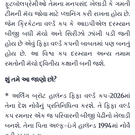
ફૂટબૉલપ્રેમીઓ તેમના મનપસંદ ખેલાડી કે ગમતી
ટીમની મૅચ જોવા માટે પ્લાનિંગ કરી રાખતા હોય છે.
જેમ ક્રિકેટના વર્લ્ડ કપ કે આઇપીએલ દરમ્યાન
બીજી બધી મૅચો અને સિરીઝો ઝાંખી પડી જતી
હોય છે એવું ફિફા વર્લ્ડ કપની બાબતમાં પણ બનતું
હોય છે. આ વિશ્વ કપ દરમ્યાન અન્ય તમામ
રમતોની મૅચો દ્વિતીય કક્ષાની બની જશે.
શું તમે આ જાણો છો?
* અર્લિંગ બ્રૉટ હાલૅન્ડ ફિફા વર્લ્ડ કપ-2026માં
તેના દેશ નોર્વેનું પ્રતિનિધિત્વ કરશે. તે ફિફા વર્લ્ડ
કપ રમનાર એક જ પરિવારની બીજી પેઢીનો ખેલાડી
બનશે. તેના પિતા અલ્ફ-ઇંગે હાલૅન્ડ 1994માં નોર્વે