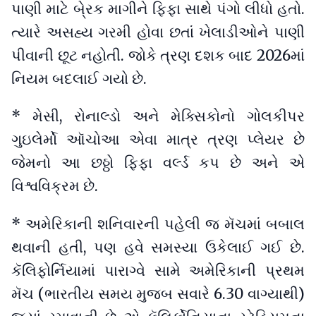
પાણી માટે બે્રક માગીને ફિફા સાથે પંગો લીધો હતો.
ત્યારે અસહ્ય ગરમી હોવા છતાં ખેલાડીઓને પાણી
પીવાની છૂટ નહોતી. જોકે ત્રણ દશક બાદ 2026માં
નિયમ બદલાઈ ગયો છે.
* મેસી, રોનાલ્ડો અને મેક્સિકોનો ગોલકીપર
ગુઇલેર્મો ઑચોઆ એવા માત્ર ત્રણ પ્લેયર છે
જેમનો આ છઠ્ઠો ફિફા વર્લ્ડ કપ છે અને એ
વિશ્વવિક્રમ છે.
* અમેરિકાની શનિવારની પહેલી જ મૅચમાં બબાલ
થવાની હતી, પણ હવે સમસ્યા ઉકેલાઈ ગઈ છે.
કૅલિફોર્નિયામાં પારાગ્વે સામે અમેરિકાની પ્રથમ
મૅચ (ભારતીય સમય મુજબ સવારે 6.30 વાગ્યાથી)