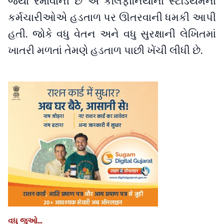
જ્યાં રમાવાની છે એ કૅલિર્ફોનિયાના સ્ટેડિયમના
કર્મચારીઓએ હડતાળ પર ઊતરવાની ધમકી આપી
હતી. જોકે વધુ વેતન અને વધુ સુરક્ષાની લેખિતમાં
ખાતરી મળતાં તેમણે હડતાળ પાછી ખેંચી લીધી છે.
વધુ જુઓ...