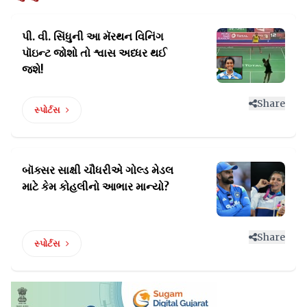
પી. વી. સિંધુની આ મૅરથન વિનિંગ
પૉઇન્ટ
જોશો તો શ્વાસ અધ્ધર થઈ
જશે!
Share
સ્પોર્ટસ
બૉક્સર સાક્ષી ચૌધરીએ ગોલ્ડ મેડલ
માટે કેમ કોહલીનો આભાર માન્યો?
Share
સ્પોર્ટસ