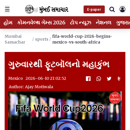
☰
E-paper
હોમ
કોમનવેલ્થ ગેમ્સ 2026
ટોપ ન્યૂઝ
નેશનલ
ગુજરા
Mumbai
fifa-world-cup-2026-begins-
/
sports
/
Samachar
mexico-vs-south-africa
ગુરુવારથી ફૂટબૉલનો મહાકુંભ
Mexico 2026-06-10 21:02:52
Author: Ajay Motiwala