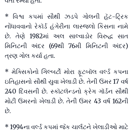
વતી રમ્યા હતા.
* વિશ્વ કપમાં સૌથી ઝડપે ગોલની હૅટ-ટ્રિક
નોંધાવવાનો રેકૉર્ડ હંગેરીના લાસ્જલો કિસના નામે
છે. તેણે 1982માં અલ સાલ્વાડોર વિરુદ્ધ સાત
મિનિટની અંદર (69થી 76મી મિનિટની અંદર)
ત્રણ ગોલ કર્યા હતા.
* મેક્સિકોનો ગિલ્બર્ટો મોરા ફૂટબૉલ વર્લ્ડ કપના
ઇતિહાસનો સૌથી યુવા ખેલાડી છે. તેની ઉંમર 17 વર્ષ
240 દિવસની છે. સ્કૉટલૅન્ડનો ક્રેગ ગૉર્ડન સૌથી
મોટી ઉંમરનો ખેલાડી છે. તેની ઉંમર 43 વર્ષ 162ની
છે.
* 1994ના વર્લ્ડ કપમાં જૅક ચાર્લટને ખેલાડીઓ માટે