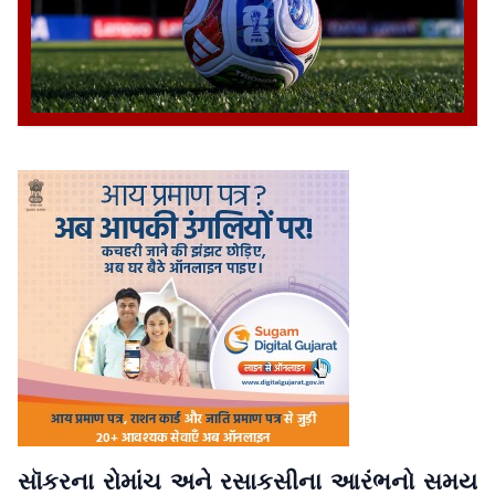
સૉકરના રોમાંચ અને રસાકસીના આરંભનો સમય