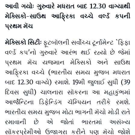
આવી ગયોઃ ગુરુવારે મધરાત બાદ 12.30 વાગ્યાથી
મેક્સિકો-સાઉથ આફ્રિકા વચ્ચે વર્લ્ડ કપની
પ્રથમ મૅચ
મેક્સિકો સિટીઃ
ફૂટબૉલની સર્વોચ્ચ ટૂર્નામેન્ટ `ફિફા
વર્લ્ડ કપ'નો ગુરુવારે આરંભ થઈ રહ્યો છે જેમાં
પ્રથમ મૅચ યજમાન મેક્સિકો અને સાઉથ
આફ્રિકા વચ્ચે (ભારતીય સમય મુજબ મધરાત
બાદ 12.30 વાગ્યે) રમાશે. 19મી જુલાઈ સુધી (39
દિવસ સુધી) ચાલનારા સૉકરના આ મહાકુંભમાં
આર્જેન્ટિના ડિફેન્ડિંગ ચૅમ્પિયન તરીકે રમશે.
ભારતીય સમય મુજબ મોટા ભાગની મૅચો મોડી રાતે
રમાવાની છે એ જોતાં ભારતમાં અસંખ્ય
સૉકરપ્રેમીઓ ઉજાગરા કરીને પણ મૅચો જોશે