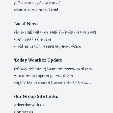
હૉસ્પિટલના સ્ટાફને કામે લગાડ્યો
જોશો તો શ્વાસ અધ્ધર થઈ જશે!
Local News
યોગદાન, શૂટિંગથી અનેક સ્થાનિકો-વેપારીઓને થયો ફાયદો
મામલે તંત્રએ કરી સ્પષ્ટતા
વધારો! તહેવાર પહેલા ફરસાણ મોંઘુ થવાના એંધાણ
Today Weather Update
છે? જાણો તેની પાછળનું વિજ્ઞાન અને રસપ્રદ વાસ્તવિકત...
રાજસ્થાનના ચાર યુવકના ડૂબી જવાથી મોત
ન્યૂ ડે’એ રિલીઝ થયાના 9 દિવસમાં અનેક રેકોર્ડ તોડ્ય...
Our Group Site Links
Advertise with Us
Contact Us