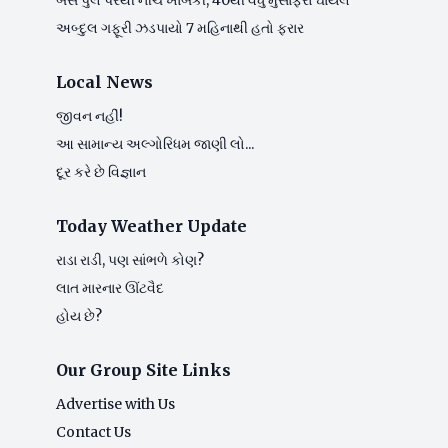
બસ પુલ પરથી નીચે ખાબકી, 40થી વધુ મુસાફરો ઘાયલ
અબ્દુલ ગફૂરી ઝડપાયો 7 મહિનાથી હતો ફરાર
Local News
જીવન નહીં!
આ સામાન્ય અલ્ગોરિધમ જાણી લો...
દૂર કરે છે વિજ્ઞાન
Today Weather Update
રાડા રાડી, પણ સાંભળે કોણ?
લાત મારનાર ઊંટવૈદ
હોય છે?
Our Group Site Links
Advertise with Us
Contact Us