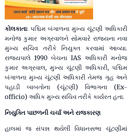
કોલકાતા
: પશ્ચિમ બંગાળના મુખ્ય ચૂંટણી અધિકારી
મનોજ કુમાર અગ્રવાલને સોમવારે રાજ્યના નવા
મુખ્ય સચિવ તરીકે નિયુક્ત કરવામાં આવ્યા.
રાજ્યપાલે 1990 બેચના IAS અધિકારી મનોજ
કુમાર અગ્રવાલ, મુખ્ય ચૂંટણી અધિકારી, પશ્ચિમ
બંગાળના મુખ્ય ચૂંટણી અધિકારી તેમજ ગૃહ અને
પહાડી બાબતોના (ચૂંટણી) વિભાગના (Ex-
officio) અધિક મુખ્ય સચિવ તરીકે કાર્યરત હતા.
નિયુક્તિ પાછળની ચર્ચા અને રાજકારણ
હાલમાં જ સંપન્ન થયેલી વિધાનસભા ચૂંટણીમાં