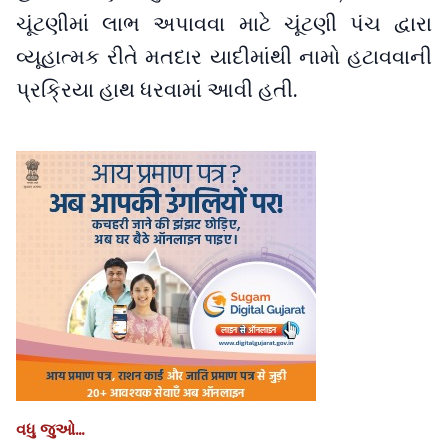
ચૂંટણીમાં લાભ અપાવવા માટે ચૂંટણી પંચ દ્વારા
વ્યૂહાત્મક રીતે મતદાર યાદીમાંથી નામો હટાવવાની
પ્રક્રિયા હાથ ધરવામાં આવી હતી.
વધુ જુઓ...