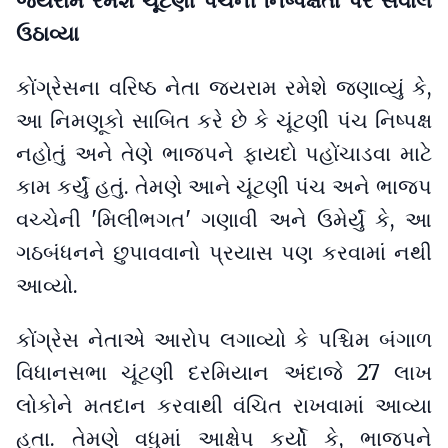
જયરામ રમેશે ચૂંટણી પંચની નિષ્પક્ષતા પર સવાલ
ઉઠાવ્યા
કોંગ્રેસના વરિષ્ઠ નેતા જયરામ રમેશે જણાવ્યું કે,
આ નિમણૂકો સાબિત કરે છે કે ચૂંટણી પંચ નિષ્પક્ષ
નહોતું અને તેણે ભાજપને ફાયદો પહોંચાડવા માટે
કામ કર્યું હતું. તેમણે આને ચૂંટણી પંચ અને ભાજપ
વચ્ચેની 'મિલીભગત' ગણાવી અને ઉમેર્યું કે, આ
ગઠબંધનને છુપાવવાનો પ્રયાસ પણ કરવામાં નથી
આવ્યો.
કોંગ્રેસ નેતાએ આરોપ લગાવ્યો કે પશ્ચિમ બંગાળ
વિધાનસભા ચૂંટણી દરમિયાન અંદાજે 27 લાખ
લોકોને મતદાન કરવાથી વંચિત રાખવામાં આવ્યા
હતા. તેમણે વધુમાં આક્ષેપ કર્યો કે, ભાજપને