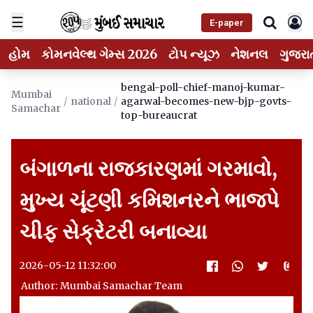
☰
E-paper
હોમ
કોમનવેલ્થ ગેમ્સ 2026
ટોપ ન્યૂઝ
નેશનલ
ગુજરા
bengal-poll-chief-manoj-kumar-
Mumbai
/
national
/
agarwal-becomes-new-bjp-govts-
Samachar
top-bureaucrat
બંગાળના રાજકારણમાં ગરમાવો,
મુખ્ય ચૂંટણી કમિશનરને ભાજપે
ચીફ સેક્રેટરી બનાવ્યા
2026-05-12 11:32:00
Author: Mumbai Samachar Team