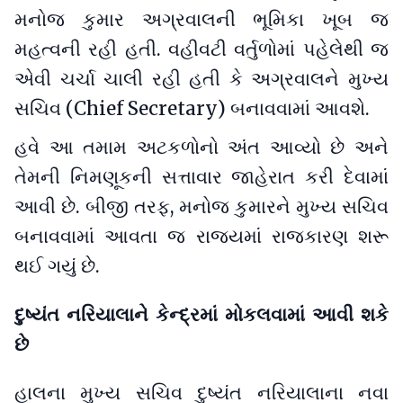
મનોજ કુમાર અગ્રવાલની ભૂમિકા ખૂબ જ
મહત્વની રહી હતી. વહીવટી વર્તુળોમાં પહેલેથી જ
એવી ચર્ચા ચાલી રહી હતી કે અગ્રવાલને મુખ્ય
સચિવ (Chief Secretary) બનાવવામાં આવશે.
હવે આ તમામ અટકળોનો અંત આવ્યો છે અને
તેમની નિમણૂકની સત્તાવાર જાહેરાત કરી દેવામાં
આવી છે. બીજી તરફ, મનોજ કુમારને મુખ્ય સચિવ
બનાવવામાં આવતા જ રાજ્યમાં રાજકારણ શરૂ
થઈ ગયું છે.
દુષ્યંત નરિયાલાને કેન્દ્રમાં મોકલવામાં આવી શકે
છે
હાલના મુખ્ય સચિવ દુષ્યંત નરિયાલાના નવા