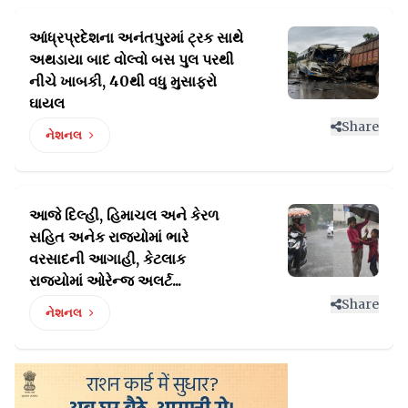
આંધ્રપ્રદેશના અનંતપુરમાં ટ્રક સાથે
અથડાયા બાદ વોલ્વો
બસ પુલ પરથી
નીચે ખાબકી, 40થી વધુ મુસાફરો
ઘાયલ
Share
નેશનલ
આજે દિલ્હી, હિમાચલ અને કેરળ
સહિત અનેક રાજ્યોમાં ભારે
વરસાદની આગાહી, કેટલાક
રાજ્યોમાં ઓરેન્જ અલર્ટ...
Share
નેશનલ