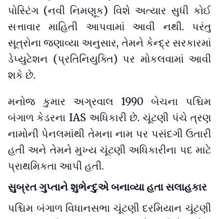
પોસ્ટિંગ (નવી નિમણૂક) વિશે અત્યાર સુધી કોઈ
સત્તાવાર માહિતી આપવામાં આવી નથી. પરંતુ
સૂત્રોના જણાવ્યા અનુસાર, તેમને કેન્દ્ર સરકારમાં
ડેપ્યુટેશન (પ્રતિનિયુક્તિ) પર મોકલવામાં આવી
શકે છે.
મનોજ કુમાર અગ્રવાલ 1990 બેચના પશ્ચિમ
બંગાળ કેડરના IAS અધિકારી છે. ચૂંટણી પંચે ત્રણ
નામોની પેનલમાંથી તેમના નામ પર પસંદગી ઉતારી
હતી અને તેમને મુખ્ય ચૂંટણી અધિકારીના પદ માટે
પ્રાથમિકતા આપી હતી.
સુબ્રત ગુપ્તાને શુભેન્દુએ બનાવ્યા હતા સલાહકાર
પશ્ચિમ બંગાળ વિધાનસભા ચૂંટણી દરમિયાન ચૂંટણી