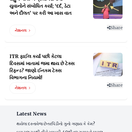
યુવાનોને સંબોધિત
કર્યા; ‘દર્દ, ડેટા
અને દૌલત’ પર કરી આ ખાસ વાત
Share
નેશનલ
ITR ફાઈલ કર્યા પછી કેટલા
દિવસમાં ખાતામાં જમા થાય છે
ટેક્સ
રિફન્ડ? જાણો ઈનકમ ટેક્સ
વિભાગના નિયમો!
Share
નેશનલ
Latest News
થયેલા દસ્તાવેજ છેતરપિંડીનો ગુનો ગણાય કે કેમ?