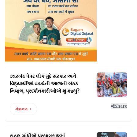
ઝારખંડ પેપર લીક મુદ્દે સરકાર અને
વિદ્યાર્થીઓ વચ્ચેની
આજની બેઠક
નિષ્ફળ, પ્રદર્શનકારીઓએ શું કહ્યું?
Share
નેશનલ
રાહુલ ગાંધીએ પ્રયાગરાજમાં