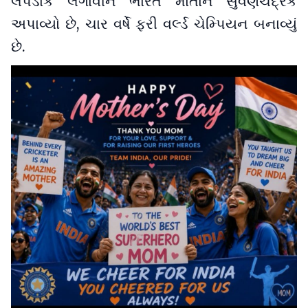
લપડાક લગાવીને ભારત માતાને સુવર્ણચંદ્રક
અપાવ્યો છે, ચાર વર્ષે ફરી વર્લ્ડ ચેમ્પિયન બનાવ્યું
છે.