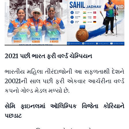
2021 પછી ભારત ફરી વર્લ્ડ ચેમ્પિયન
ભારતીય મહિલા તીરંદાજોની આ સફળતાથી દેશને
20021ની સાલ પછી ફરી એકવાર આર્ચરીના વર્લ્ડ
કપનો ગોલ્ડ મેડલ મળ્યો છે.
સેમિ ફાઇનલમાં ઑલિમ્પિક વિજેતા કોરિયાને
પછડાટ