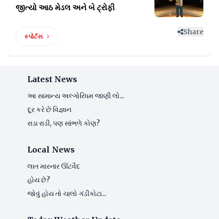
જીત્યો આઠ મેડલ અને બે ટ્રોફી
Share
સ્પોર્ટસ
Latest News
આ સામાન્ય અલ્ગોરિધમ જાણી લો...
દૂર કરે છે વિજ્ઞાન
રાડા રાડી, પણ સાંભળે કોણ?
Local News
લાત મારનાર ઊંટવૈદ
હોય છે?
જોવું હોય તો ચાલો ગંડીકોટા...