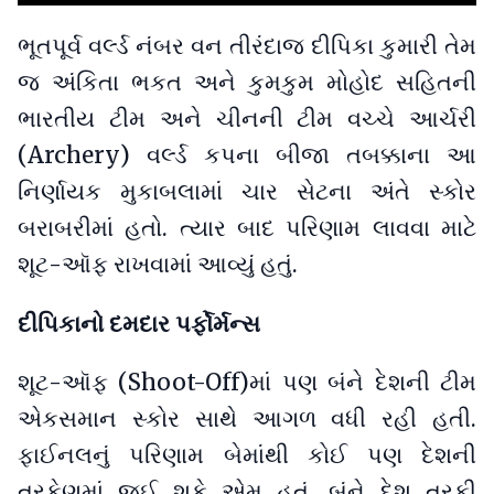
ભૂતપૂર્વ વર્લ્ડ નંબર વન તીરંદાજ દીપિકા કુમારી તેમ
જ અંકિતા ભકત અને કુમકુમ મોહોદ સહિતની
ભારતીય ટીમ અને ચીનની ટીમ વચ્ચે આર્ચરી
(Archery) વર્લ્ડ કપના બીજા તબક્કાના આ
નિર્ણાયક મુકાબલામાં ચાર સેટના અંતે સ્કોર
બરાબરીમાં હતો. ત્યાર બાદ પરિણામ લાવવા માટે
શૂટ-ઑફ રાખવામાં આવ્યું હતું.
દીપિકાનો દમદાર પર્ફોર્મન્સ
શૂટ-ઑફ (Shoot-Off)માં પણ બંને દેશની ટીમ
એકસમાન સ્કોર સાથે આગળ વધી રહી હતી.
ફાઈનલનું પરિણામ બેમાંથી કોઈ પણ દેશની
તરફેણમાં જઈ શકે એમ હતું. બંને દેશ તરફી