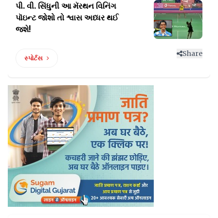
પી. વી. સિંધુની આ મૅરથન વિનિંગ
પૉઇન્ટ
જોશો તો શ્વાસ અધ્ધર થઈ
જશે!
Share
સ્પોર્ટસ