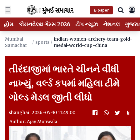
☰
E-paper
હોમ
કોમનવેલ્થ ગેમ્સ 2026
ટોપ ન્યૂઝ
નેશનલ
ગુજરા
Mumbai
indian-women-archery-team-gold-
/
sports
/
Samachar
medal-world-cup-china
તીરંદાજીમાં ભારતે ચીનને વીંધી
નાખ્યું, વર્લ્ડ કપમાં મહિલા ટીમે
ગોલ્ડ મેડલ જીતી લીધો
shanghai 2026-05-10 11:49:00
Author: Ajay Motiwala