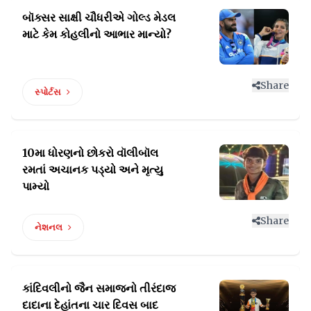
બૉક્સર સાક્ષી ચૌધરીએ ગોલ્ડ મેડલ
માટે કેમ કોહલીનો આભાર માન્યો?
Share
સ્પોર્ટસ
10મા ધોરણનો છોકરો વૉલીબૉલ
રમતાં
અચાનક પડ્યો અને મૃત્યુ
પામ્યો
Share
નેશનલ
કાંદિવલીનો જૈન સમાજનો તીરંદાજ
દાદાના દેહાંતના
ચાર દિવસ બાદ