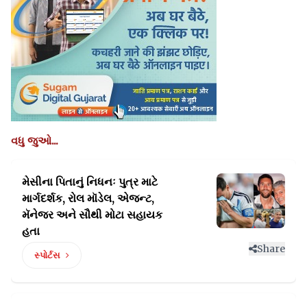
વધુ જુઓ...
મેસીના પિતાનું નિધનઃ પુત્ર માટે
માર્ગદર્શક, રોલ
મૉડેલ, એજન્ટ,
મૅનેજર અને સૌથી મોટા સહાયક
હતા
Share
સ્પોર્ટસ