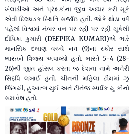
ખેલાડીઓ અને પ્રેક્ષકોના જીવ અધ્ધર કરી મૂકે
એવી દિલધડક સ્થિતિ સર્જાઇ હતી. જોકે થોડા વર્ષ
પહેલાં વિશ્વમાં નંબર વન પર રહી પર રહી ચૂકેલી
દીપિકા કુમારી (DEEPIKA KUMARI)એ ભારે
માનસિક દબાણ વચ્ચે નવ (9)ના સ્કોર સાથે
ભારતને વિજય અપાવ્યો હતો. ભારતે 5-4 (28-
26)થી જીત હાંસલ કરતા જ દેશના નામે અનેરી
સિદ્ધિ લખાઈ હતી. ચીનની મહિલા ટીમમાં ઝુ
જિંગયી, હુઆન્ગ યુઈ અને ટીનેજ સ્પર્ધક યુ કીનો
સમાવેશ હતો.