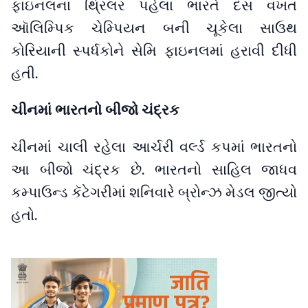
ફાઇનલના થ્રિલર પહેલાં ભારતે દસ વખત
ઑલિમ્પિક ચેમ્પિયન બની ચૂકેલા સાઉથ
કોરિયાની સ્પર્ધકોને સેમિ ફાઇનલમાં હરાવી દીધી
હતી.
ચીનમાં ભારતનો બીજો ચંદ્રક
ચીનમાં ચાલી રહેલા આર્ચરી વર્લ્ડ કપમાં ભારતનો
આ બીજો ચંદ્રક છે. ભારતનો સાહિલ જાધવ
કમ્પાઉન્ડ કૅટેગરીમાં શનિવારે બ્રોન્ઝ મેડલ જીત્યો
હતો.