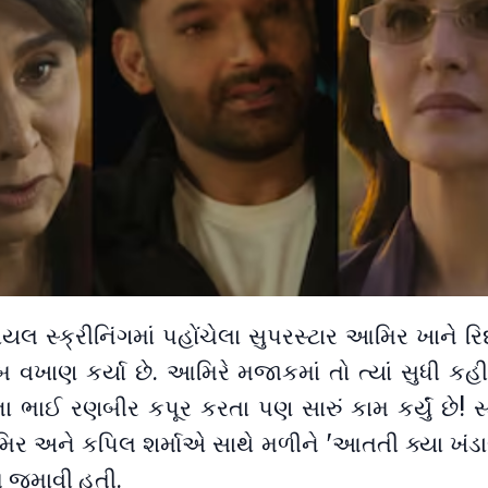
િયલ સ્ક્રીનિંગમાં પહોંચેલા સુપરસ્ટાર આમિર ખાને રિ
 વખાણ કર્યા છે. આમિરે મજાકમાં તો ત્યાં સુધી કહી દ
ા ભાઈ રણબીર કપૂર કરતા પણ સારું કામ કર્યું છે! સ્
ર અને કપિલ શર્માએ સાથે મળીને 'આતતી ક્યા ખંડા
લ જમાવી હતી.