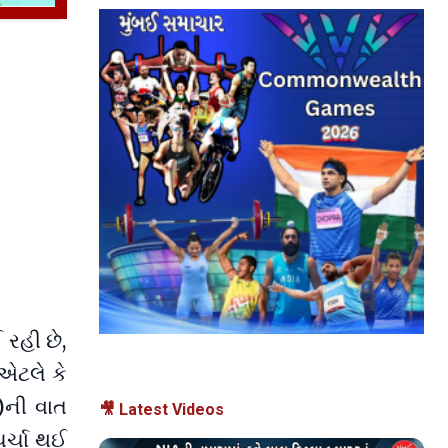
રહી છે,
એટલે કે
)ની વાત
🎥 Latest Videos
ર્ચા થઈ