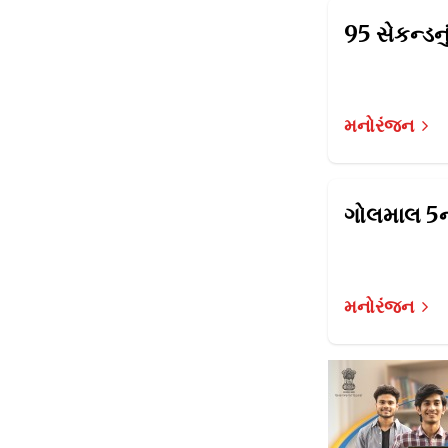
મનોરંજન
મનોરંજન