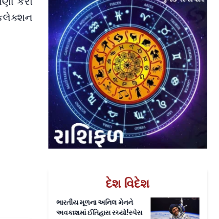
ાણી કરી
 કલેક્શન
દેશ વિદેશ
ભારતીય મૂળના અનિલ મેનને
અવકાશમાં ઈતિહાસ રચ્યો!સ્પેસ