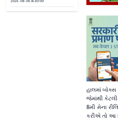
2026-08-06 14:10:00
હાલમાં બોક્સ
જેમાંથી કેટલ
8મી મેના રી
કરીએ તો આ ફિ