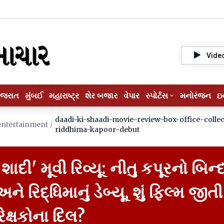
Vide
ુજરાત
મુંબઈ
મહારાષ્ટ્ર
શેર બજાર
વેપાર
સ્પોર્ટસ
મનોરંજન
ઇ
daadi-ki-shaadi-movie-review-box-office-collec
entertainment
/
riddhima-kapoor-debut
 શાદી' મૂવી રિવ્યૂ: નીતુ કપૂરનો બિન્
ે રિદ્ધિમાનું ડેબ્યૂ, શું ફિલ્મ જીતી
ેક્ષકોના દિલ?