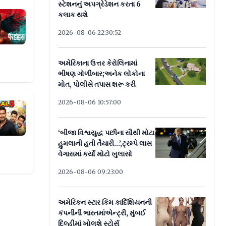
સ્ટેશનનું અપગ્રેડેશન કરતા 6
ાલનો ખૂંખાર પડકાર
કલાક થશે
2026-08-06 22:30:52
અમેરિકાના ઉત્તર કેરોલિનામાં
ભીષણ ગોળીબાર;અનેક લોકોના
મોત, પોલીસે તપાસ શરૂ કરી
2026-08-06 10:57:00
 લીધો મોટો નિર્ણય
‘બીજા વિશ્વયુદ્ધ પછીના સૌથી મોટા
હુમલાની હતી તૈયારી...’,ટ્રમ્પે લાસ
વેગાસમાં કર્યો મોટો ખુલાસો
2026-08-06 09:23:00
અમેરિકન સ્ટાર કિમ કાર્દિશિયનની
કંપનીની ભારતમાંએન્ટ્રી, મુંબઈ
દિલ્હીમાં ખોલશે સ્ટોર્સ