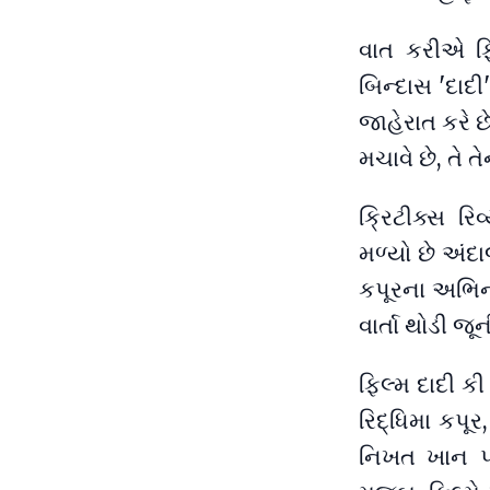
વાત કરીએ ફિ
બિન્દાસ 'દાદ
જાહેરાત કરે 
મચાવે છે, તે ત
ક્રિટીક્સ રિ
મળ્યો છે અંદા
કપૂરના અભિનય
વાર્તા થોડી જ
ફિલ્મ દાદી કી
રિદ્ધિમા કપ
નિખત ખાન પણ