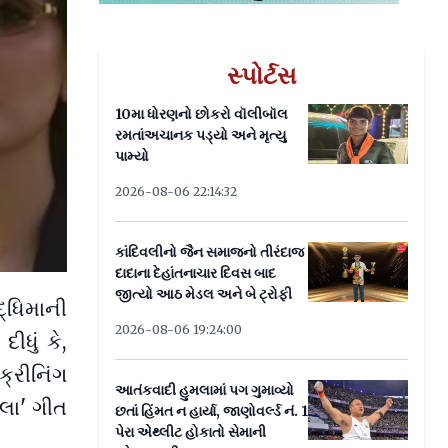
સ્પોર્ટસ
10મા ધોરણનો છોકરો વૉલીબૉલ
રમતાંઅચાનક પડ્યો અને મૃત્યુ
પામ્યો
2026-08-06 22:14:32
કાંદિવલીનો જૈન સમાજનો તીરંદાજ
દાદાના દેહાંતનાચાર દિવસ બાદ
જીત્યો આઠ મેડલ અને બે ટ્રોફી
દ્ધિમાની
2026-08-06 19:24:00
ીધું કે,
ક્રીનિંગ
આતંકવાદી હુમલામાં પગ ગુમાવ્યો
લા' ગીત
છતાં હિંમત ન હાર્યા, જાણોવર્લ્ડ નં. 1
પેરા એથ્લીટ હોકાતો સેમાની