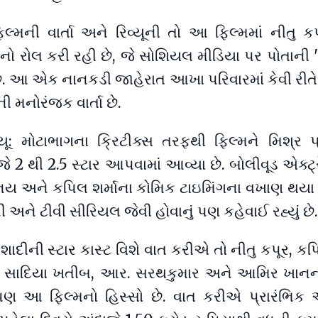
લ્મની વાર્તા અને રિવ્યૂની તો આ ફિલ્મમાં નીતુ 
ી'નો રોલ કરી રહી છે, જે સોશિયલ મીડિયા પર પોતાની 
છે. આ એક નાનકડી જાહેરાત આખા પરિવારમાં કેવી રીતે
ેની મનોરંજક વાર્તા છે.
વ્યૂ: મોટાભાગના ક્રિટીક્સ તરફથી ફિલ્મને મિશ્ર પ
જે 2 થી 2.5 સ્ટાર આપવામાં આવ્યા છે. બોલીવૂડ એક્ટ્
 અને કપિલ શર્માના કોમિક ટાઇમિંગના વખાણ થયા છે
ૂની અને ટીવી સીરિયલ જેવી હોવાનું પણ કહેવાઈ રહ્યું છે
 શાદીની સ્ટાર કાસ્ટ વિશે વાત કરીએ તો નીતુ કપૂર, કપિ
ૂર, સાદિયા ખતીબ, આર. સરથકુમાર અને આમિર ખાન
 આ ફિલ્મનો હિસ્સો છે. વાત કરીએ પ્રારંભિક 