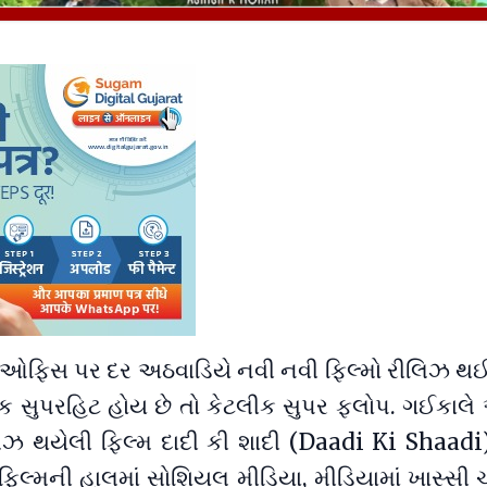
 ઓફિસ પર દર અઠવાડિયે નવી નવી ફિલ્મો રીલિઝ થઈ 
ીક સુપરહિટ હોય છે તો કેટલીક સુપર ફ્લોપ. ગઈકાલે 
લિઝ થયેલી ફિલ્મ દાદી કી શાદી (Daadi Ki Shaadi
લ્મની હાલમાં સોશિયલ મીડિયા, મીડિયામાં ખાસ્સી ચ