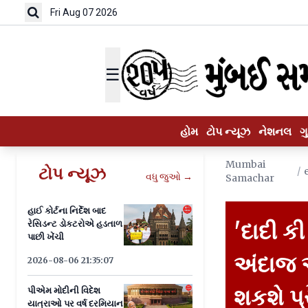
Fri Aug 07 2026
☰
હોમ
ટોપ ન્યૂઝ
નેશનલ
ગ
Mumbai
ટોપ ન્યૂઝ
/
વધુ જુઓ →
Samachar
હાઈ કોર્ટના નિર્દેશ બાદ
રેસિડન્ટ ડોકટરોએ હડતાળ
'દાદી કી
પાછી ખેંચી
અંદાજ અન
2026-08-06 21:35:07
શકશે પ્ર
પીએમ મોદીની વિદેશ
યાત્રાઓ પર વર્ષ દરમિયાન