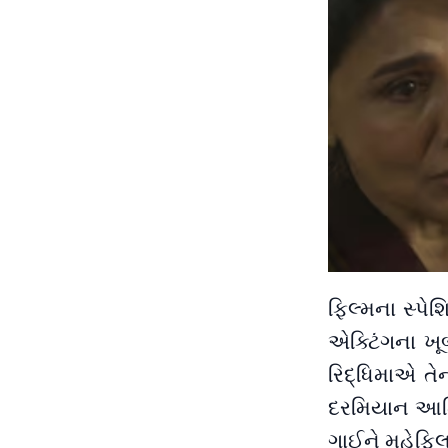
ફિલ્મના સ્પેશ
એક્ટિંગના ખૂબ
રિદ્ધિમાએ તેન
દરમિયાન આમિ
ગાઈને મહેફિ