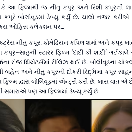
 કે આ ફિલ્મથી જ નીતુ કપૂર અને રિશી કપૂરની લ
ા કપૂરે બોલીવૂડમાં ડેબ્યુ કર્યું છે. ચાલો નજર કરીએ
ોક્સ ઓફિસ કલેક્શન પર...
્ટ્રેસ નીતુ કપૂર, કોમેડિયન કપિલ શર્મા અને કપૂર 
મા કપૂર-સાહની સ્ટારર ફિલ્મ 'દાદી કી શાદી' ગઈકાલે
6ના રોજ થિયેટર્સમાં રીલિઝ થઈ છે. બોલીવૂડના ચોકલ
ી બહેન અને નીતુ કપૂરની દીકરી રિદ્ધિમા કપૂર સા
 ફિલ્મ દ્વારા બોલિવૂડમાં એન્ટ્રી કરી છે. ખાસ વાત એ છે
રી સમારાએ પણ આ ફિલ્મમાં ડેબ્યૂ કર્યું છે.