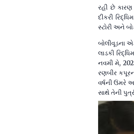
રહી છે કારણ
દીકરી રિદ્ધિમ
સ્ટોરી અને બ
બોલીવૂડના એક
લાડકી રિદ્ધિ
નવમી મે, 202
રણબીર કપૂરન
વર્ષની ઉંમરે આ
સાથે તેની પુત્