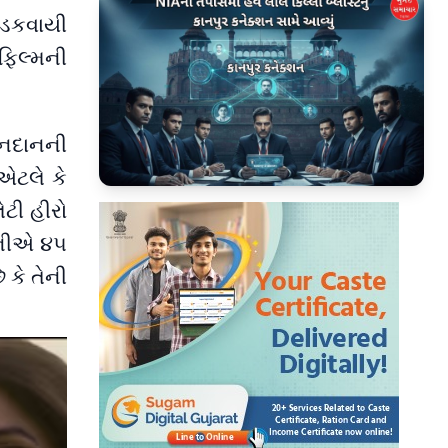
ાડકવાયી
 ફિલ્મની
ખાનદાનની
 એટલે કે
▶
ેટી હીરો
હનીએ ૪૫
 કે તેની