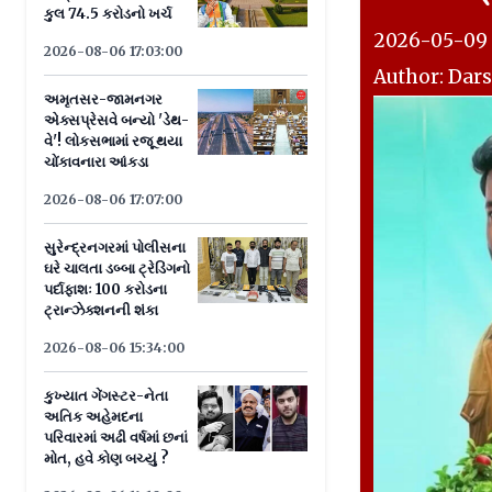
કુલ 74.5 કરોડનો ખર્ચ
2026-05-09 1
2026-08-06 17:03:00
Author: Dar
અમૃતસર-જામનગર
એક્સપ્રેસવે બન્યો 'ડેથ-
વે'! લોકસભામાં રજૂ થયા
ચોંકાવનારા આંકડા
2026-08-06 17:07:00
સુરેન્દ્રનગરમાં પોલીસના
ઘરે ચાલતા ડબ્બા ટ્રેડિંગનો
પર્દાફાશઃ 100 કરોડના
ટ્રાન્ઝેક્શનની શંકા
2026-08-06 15:34:00
કુખ્યાત ગેંગસ્ટર-નેતા
અતિક અહેમદના
પરિવારમાં અઢી વર્ષમાં છનાં
મોત, હવે કોણ બચ્યું ?