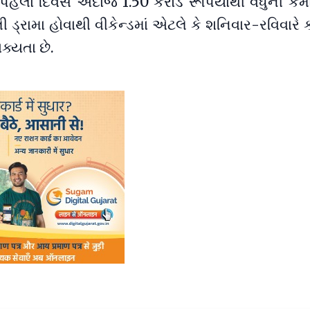
 પહેલા દિવસે અંદાજે 1.50 કરોડ રૂપિયાથી વધુની કમ
લી ડ્રામા હોવાથી વીકેન્ડમાં એટલે કે શનિવાર-રવિવારે
ક્યતા છે.