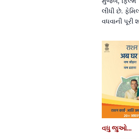
મુજબ, ફિલ્મે
લીધી છે. ફેમિ
વધવાની પૂરી શ
વધુ જુઓ...