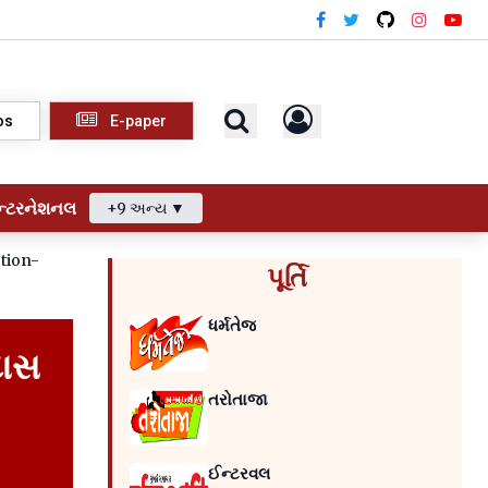
os
E-paper
ન્ટરનેશનલ
+9 અન્ય ▼
tion-
પૂર્તિ
ધર્મતેજ
દાસ
તરોતાજા
ઈન્ટરવલ