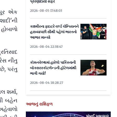
પ્રેરણાદાયી સફર
2026-08-05 17:48:03
કપૂર એક
'શાદી'ની
કાશ્મીરના ફાઇટરે વર્લ્ડ ચૅમ્પિયનને
 હોબાળો
હરાવ્યાપછી સૌથી પહેલાં ભારતનો
આભાર માન્યો
2026-08-04 22:38:47
્રતિસાદ
રેસ નીતુ
કૉમનવેલ્થમાં હારેલો પાકિસ્તાની
બૉક્સરસ્કૉટલૅન્ડની હૉટેલમાંથી
, પરંતુ
ભાગી ગયો!
.
2026-08-04 18:28:27
લ શર્મા,
ની બહેન
આજનું રાશિફળ
અહેવાલો