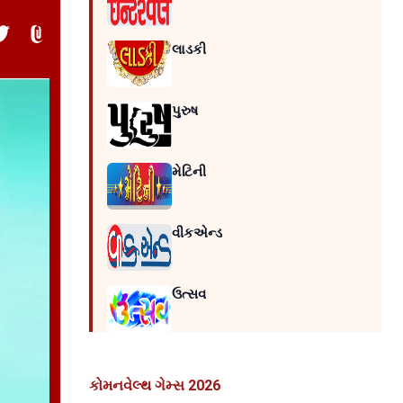
લાડકી
પુરુષ
મેટિની
વીકએન્ડ
ઉત્સવ
કોમનવેલ્થ ગેમ્સ 2026