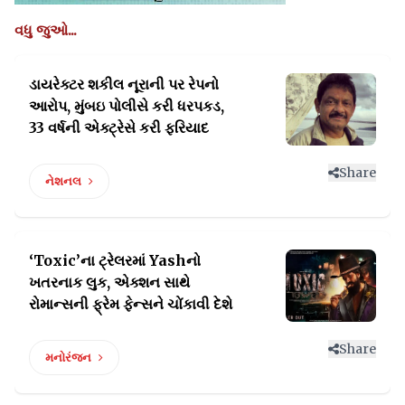
વધુ જુઓ...
ડાયરેક્ટર શકીલ નૂરાની પર રેપનો
આરોપ, મુંબઇ પોલીસે
કરી ધરપકડ,
33 વર્ષની એક્ટ્રેસે કરી ફરિયાદ
Share
નેશનલ
‘Toxic’ના ટ્રેલરમાં Yashનો
ખતરનાક લુક, એક્શન સાથે
રોમાન્સની ફ્રેમ ફેન્સને ચોંકાવી દેશે
Share
મનોરંજન