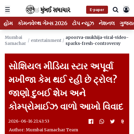
☰
E-paper
હોમ
કોમનવેલ્થ ગેમ્સ 2026
ટોપ ન્યૂઝ
નેશનલ
ગુજરા
Mumbai
apoorva-mukhija-viral-video-
/
entertainment
/
Samachar
sparks-fresh-controversy
સોશિયલ મીડિયા સ્ટાર અપૂર્વા
મખીજા કેમ થઈ રહી છે ટ્રોલ?
જાણો દુબઈ શેખ અને
કોમ્પ્રોમાઈઝ વાળો આખો વિવાદ
2026-06-16 21:43:53
Author: Mumbai Samachar Team