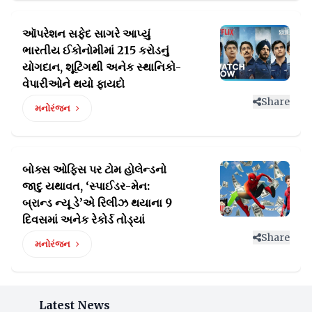
ઑપરેશન સફેદ સાગરે આપ્યું
ભારતીય ઈકોનોમીમાં 215 કરોડનું
યોગદાન, શૂટિંગથી અનેક સ્થાનિકો-
વેપારીઓને થયો ફાયદો
Share
મનોરંજન
બોક્સ ઓફિસ પર ટોમ હોલેન્ડનો
જાદુ યથાવત, ‘સ્પાઈડર-મેન:
બ્રાન્ડ
ન્યૂ ડે’એ રિલીઝ થયાના 9
દિવસમાં અનેક રેકોર્ડ તોડ્યાં
Share
મનોરંજન
Latest News