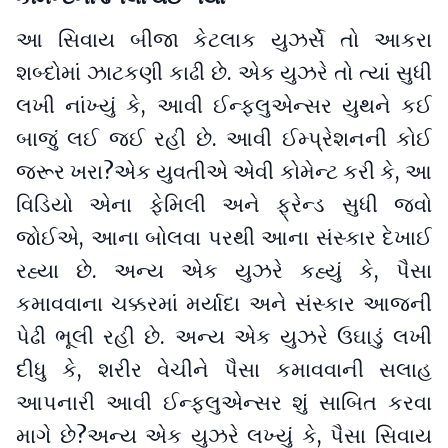
આ સિવાય બીજા કેટલાક યુઝર્સે તો આકરા
શબ્દોમાં ઝાટકણી કાઢી છે. એક યુઝરે તો ત્યાં સુધી
લખી નાંખ્યું કે, આવી ઈન્ફ્લુએન્સર યુથને કઈ
બાજું લઈ જઈ રહી છે. આવી ઈમ્પ્રેશનની કોઈ
જરૂર ખરા?એક યુવતીએ એવી કોમેન્ટ કરી કે, આ
વિડિયો એના ફેમિલી અને ફ્રેન્ડ સુધી જવો
જોઈએ, આના બોલવા પરથી આના સંસ્કાર દેખાઈ
રહ્યા છે. અન્ય એક યુઝરે કહ્યું કે, પૈસા
કમાવવાના ચક્કરમાં મર્યાદા અને સંસ્કાર આજની
પેઢી ભૂલી રહી છે. અન્ય એક યુઝરે ઉઘાડું લખી
દીધુ કે, શરીર વેચીને પૈસા કમાવવાની સલાહ
આપનારી આવી ઈન્ફ્લુએન્સર શું સાબિત કરવા
માગે છે?અન્ય એક યુઝરે લખ્યું કે, પૈસા સિવાય