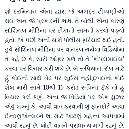
શૉ દરમિયાન એના દ્વારા જે અભદ્ર ટીપ્પણીઓ
થઈ અને જે પ્રકારની ભાષા તે બોલી એના કારણે
સોશિયલ મીડિયા પર ટીકાનો સામનો કરવો પડ્યો
હતો. એ પછી એની સામે પોલીસ ફરિયાદ થઈ હતી.
હવે સોશિયલ મીડિયા પર વાયરલ થયેલા વિડિયોમાં
તે કહે છે કે, સારી ઓફર મળે તો તે 'કોપ્રોમાઈસ'
કરવા પર વિચાર કરી શકે છે. બે રૂપિયાના રોલ માટે
હું કોઈની સાથે બેડ પર સૂઈસ નહીં.દુબઈનો કોઈ
શેખ મારી સામે 10થી 15 કરોડ રૂપિયા ફેંકે તો હું
વિચાર કરી શકું, એના જ વિડિયો પર એક યુઝરે
એવું લખ્યું કે, આવી વાત કરવાથી શું ફાયદો? આવા
ઈન્ફ્લુએન્સરને શા માટે આટલું મહત્ત્વ આપવામાં
આવી રહ્યું છે. ખોટી વાતને પ્રાધાન્ય મળી રહ્યું છે.