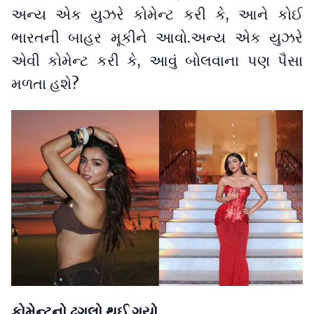
અન્ય એક યુઝરે કોમેન્ટ કરી કે, આને કોઈ
ભારતની બાહર મૂકીને આવો.અન્ય એક યુઝરે
એવી કોમેન્ટ કરી કે, આવું બોલવાના પણ પૈસા
મળતા હશે?
કોમેન્ટનો ઢગલો થઈ ગયો