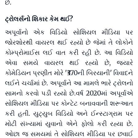
છે.
ટ્રોલર્સનો શિકાર કેમ થઈ?
અપૂર્વાનો એક વિડિયો સોશિયલ મીડિયા પર
જોરશોરથી વાયરલ થઈ રહ્યો છે જેમાં તે લોકોને
કોમ્પ્રોમાઈસ લઈ વાત કરી રહી છે. આ વિડિયો
એવા સમયે વાયરલ થઈ રહ્યો છે, જ્યારે
કોમેડિયન પ્રણીત મોરે '₹370ની બિરયાની' વિવાદને
લઈને ચર્ચામાં છે. અપૂર્વાને આ મામલે ભારે ટ્રોલનો
સામનો કરવો પડી રહ્યો છે.વર્ષ 2020માં અપૂર્વાએ
સોશિયલ મીડિયા પર કોન્ટેટ બનાવવાની શરૂઆત
કરી હતી. યુટ્યુબ વિડિયો અને ઈન્સ્ટાગ્રામ પર
મોટી સંખ્યામાં યુવાનો એને ફોલો કરી રહ્યા છે.
ઓછા જ સમયમાં તે સોશિયલ મીડિયા પર છવાઈ