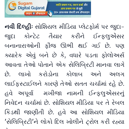
નવી દિલ્હીઃ
સોશિયલ મીડિયા પ્લેટફોર્મ પર જુદા-
જુદા કોન્ટેટ તૈયાર કરીને ઈન્ફ્લુએંસર
બનાનારાઓની ફૌજ ઊભી થઈ ગઈ છે. પણ
ક્યારેક એવું બને છે કે, વધારે પડતા ફોલોઅર્સ
આવતા તેઓ પોતાને એક સેલિબ્રિટી માનવા લાગે
છે. લાખો કરોડોના કોલાબ અને અલગ
લાઈફસ્ટાઈલને કારણે તેઓ સતત ચર્ચામાં રહે છે.
હવે અપૂર્વા મખીજા નામની ઈન્ફ્લુએંસરનું
નિવેદન ચર્ચામાં છે. સોશિયલ મીડિયા પર તે રેબલ
કિડથી જાણીતી છે. હવે આ સોશિયલ મીડિયા
'સેલિબ્રિટી'ને લોકો દિલ ખોલીને ટ્રોલ કરી રહ્યા