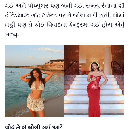
ગઈ અને પોપ્યુલર પણ બની ગઈ. સમય રૈનાના શૉ
ઈન્ડિયાઝ ગોટ ટેલેન્ટ પર તે જોવા મળી હતી. શૉમાં
નહીં પણ તે કોઈ વિવાદના કેન્દ્રમાં ગઈ હોય એવું
બન્યું.
એવું તે શું બોલી ગઈ આ?