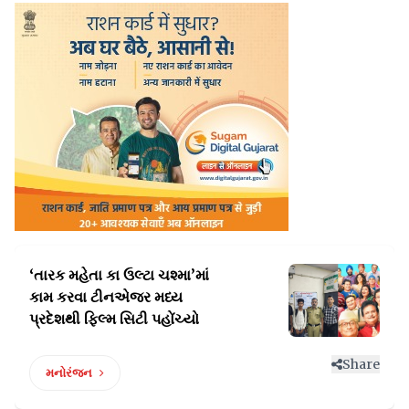
‘તારક મહેતા કા ઉલ્ટા ચશ્મા’માં
કામ કરવા ટીનએજર
મધ્ય
પ્રદેશથી ફિલ્મ સિટી પહોંચ્યો
Share
મનોરંજન