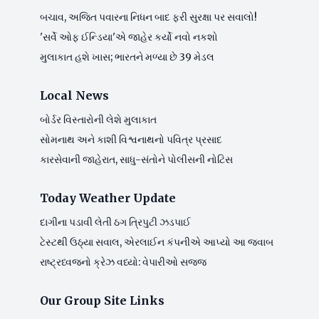
બચાવ, અજિત પવારના નિધન બાદ ફરી સુરક્ષા પર સવાલો!
'સર્વે ઓફ ઈન્ડિયા'એ જાહેર કર્યો નવો નકશો
મુલાકાત હશે ખાસ; ભારતને મળ્યા છે 39 મેડલ
Local News
બોર્ડર વિસ્તારોની લેશે મુલાકાત
સોમનાથ અને કાશી વિશ્વનાથનો પવિત્ર પ્રસાદ
કારસેવાની જાહેરાત, સાધુ-સંતોને પોલીસની નોટિસ
Today Weather Update
દાગીના પડાવી લેતી ઠગ ત્રિપુટી ઝડપાઈ
ટેસ્ટથી ઉઠ્યા સવાલ, એરલાઈન કંપનીએ આપ્યો આ જવાબ
રાષ્ટ્રધ્વજનો ક્રેઝ વધ્યો: વેપારીઓ સજ્જ
Our Group Site Links