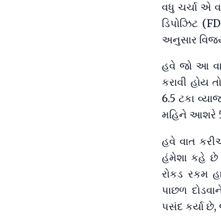
વધુ ચર્ચા એ 
ડિપોઝિટ (FD)
અનુસાર વિજયે
હવે જો આ વા
કરાવી હોય તો
6.5 ટકા વ્યાજ
મહિને આશરે 5
હવે વાત કરી
હંમેશા કહે છ
રોકડ રકમ હા
પાછળ દોડવાન
પસંદ કર્યા છે, 