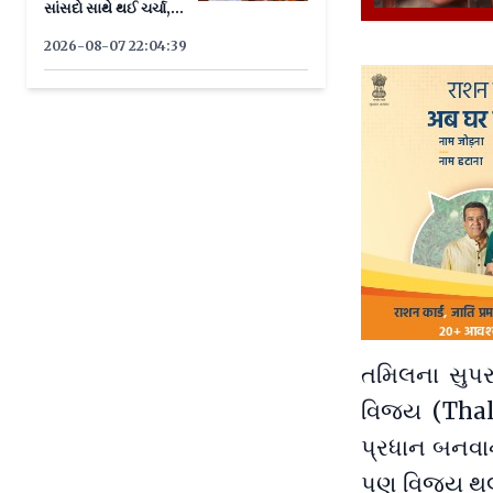
સાંસદો સાથે થઈ ચર્ચા,
જાણો યોજના
2026-08-07 22:04:39
તમિલના સુપર
વિજય (Thal
પ્રધાન બનવાન
પણ વિજય થલપ