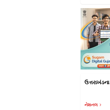
નેશનલ