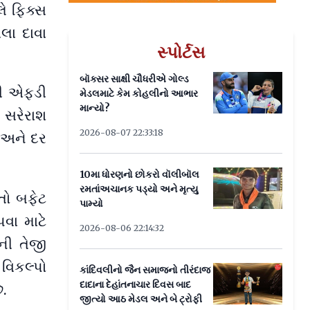
લે ફિક્સ
લા દાવા
સ્પોર્ટસ
બૉક્સર સાક્ષી ચૌધરીએ ગોલ્ડ
ની એફડી
મેડલમાટે કેમ કોહલીનો આભાર
માન્યો?
ો સરેરાશ
2026-08-07 22:33:18
ા અને દર
10મા ધોરણનો છોકરો વૉલીબૉલ
રમતાંઅચાનક પડ્યો અને મૃત્યુ
તો બફેટ
પામ્યો
વા માટે
2026-08-06 22:14:32
ની તેજી
વિકલ્પો
કાંદિવલીનો જૈન સમાજનો તીરંદાજ
દાદાના દેહાંતનાચાર દિવસ બાદ
ે.
જીત્યો આઠ મેડલ અને બે ટ્રોફી