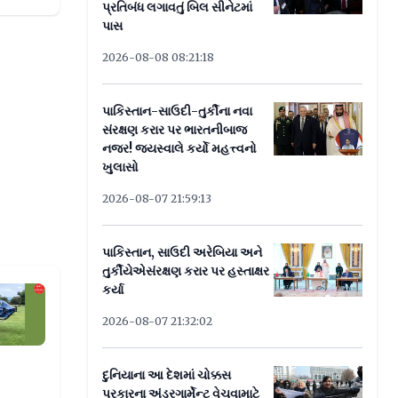
પ્રતિબંધ લગાવતું બિલ સીનેટમાં
પાસ
2026-08-08 08:21:18
પાકિસ્તાન-સાઉદી-તુર્કીના નવા
સંરક્ષણ કરાર પર ભારતનીબાજ
નજર! જયસ્વાલે કર્યો મહત્ત્વનો
ખુલાસો
2026-08-07 21:59:13
પાકિસ્તાન, સાઉદી અરેબિયા અને
તુર્કીયેએસંરક્ષણ કરાર પર હસ્તાક્ષર
કર્યા
ું સફળ પરીક્ષણ, જુઓ વીડિયો
2026-08-07 21:32:02
દુનિયાના આ દેશમાં ચોક્કસ
પ્રકારના અંડરગાર્મેન્ટ વેચવામાટે