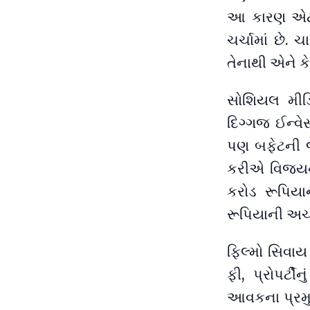
આ કારણ એટલે
ચર્ચામાં છે
તેનાથી એને ક
સોશિયલ મીડ
દિગ્ગજ ઈન્વે
પણ બફેટની જેમ
કરીએ વિજયની
કરોડ રૂપિયા
રૂપિયાની અચલ
ફિલ્મો સિવા
ફી, પ્રોપર્ટી
આવકના પ્રમુ