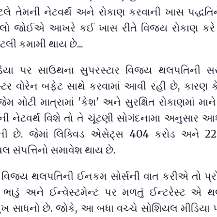
 તેમની નેટવર્થ અને રોકાણ કરવાની ખાસ પદ્ધતિન
. ચાલો જોઈએ આખરે કઈ ખાસ રીતે વિજય રોકાણ કરે
ેટલી કમામી થાય છે...
િયા પર સાઉથના સુપરસ્ટાર વિજય થલપતિની સ
સ્ટર વોરેન બફેટ સાથે કરવામાં આવી રહી છે, કારણ 
 મોટી માત્રામાં 'કેશ' અને સુરક્ષિત રોકાણમાં માને
 નેટવર્થ વિશે તો તે ચૂંટણી સોગંદનામા અનુસાર આ
ની છે. જેમાં લિક્વિડ એસેટ્સ 404 કરોડ અને 2
 સંપત્તિનો સમાવેશ થાય છે.
ય વિજય થલપતિની ઈનકમ સોર્સની વાત કરીએ તો પ્
નું ભાડું અને ઈન્વેસ્ટમેન્ટ પર મળતું ઈન્ટરેસ્ટ એ
ખ સાધનો છે. જોકે, આ બધા વચ્ચે સોશિયલ મીડિયા 