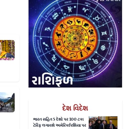
ી, IIT દિલ્હીના વિદ્યાર્થીઓને પીએમ મોદીએ કહ્યું
ડ પર પડી બસ, 7 લોકોના મોત, અનેક ઘાયલ
દેશ વિદેશ
ભારત સહિત 5 દેશો પર 100 ટકા
ટેરિફ લગાવશે અમેરિકા!રશિયા પર