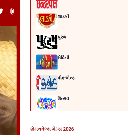
લાડકી
પુરુષ
મેટિની
વીકએન્ડ
ઉત્સવ
કોમનવેલ્થ ગેમ્સ 2026