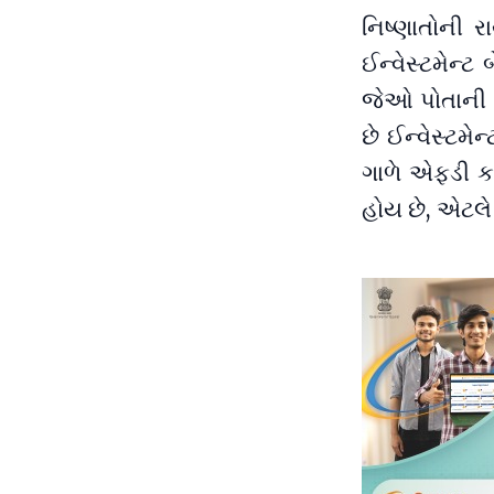
નિષ્ણાતોની ર
ઈન્વેસ્ટમેન્
જેઓ પોતાની મૂ
છે ઈન્વેસ્ટમે
ગાળે એફડી કરત
હોય છે, એટલે 