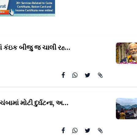
તમારા મનમાં કંઇક બીજુ જ ચાલી રહ્યું હશે, હું બાબા બાગેશ્વર
નથ
હિમાચલના ચંબામાં મોટી દુર્ઘટના, અચાનક પહાડ પરથી
નીચે રો