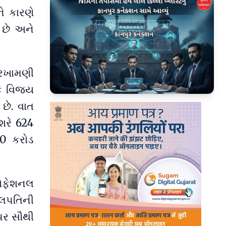
ે કારણે
 છે અને
રખામણી
કે વિજય
▶
 છે. વાત
શરે 624
20 કરોડ
રોફેશનલ
 થલપતિની
પર સૌથી