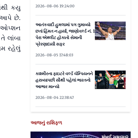
2026-08-06 19:24:00
ંથી કયુ
 આપે છે.
આતંકવાદી હુમલામાં પગ ગુમાવ્યો
્ટ ઓપ્શન
છતાં હિંમત ન હાર્યા, જાણોવર્લ્ડ નં. 1
તે લાંબા
પેરા એથ્લીટ હોકાતો સેમાની
પ્રેરણાદાયી સફર
મ રહેલું
2026-08-05 17:48:03
કાશ્મીરના ફાઇટરે વર્લ્ડ ચૅમ્પિયનને
હરાવ્યાપછી સૌથી પહેલાં ભારતનો
આભાર માન્યો
2026-08-04 22:38:47
આજનું રાશિફળ