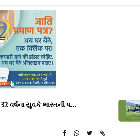
ઉત્તરાખંડના 32 વર્ષના યુવકે ભારતની પહેલી ફ્લાઈંગ
કારનું કર્ય