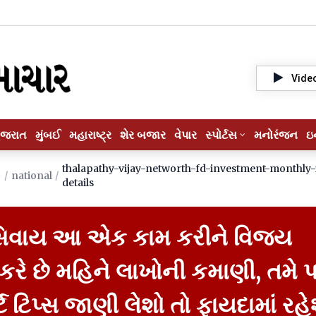
Vide
ુજરાત
મુંબઈ
મહારાષ્ટ્ર
શેર બજાર
વેપાર
સ્પોર્ટસ
મનોરંજન
ઇ
thalapathy-vijay-networth-fd-investment-monthly
/
national
/
details
 સિવાય આ એક કામ કરીને વિજય
રે છે મહિને લાખોની કમાણી, તમે
ટ ટિપ્સ જાણી લેશો તો ફાયદામાં રહેશ