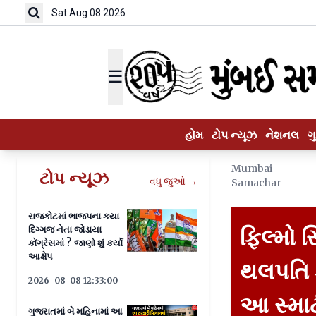
Sat Aug 08 2026
☰
હોમ
ટોપ ન્યૂઝ
નેશનલ
ગ
Mumbai
ટોપ ન્યૂઝ
વધુ જુઓ →
Samachar
રાજકોટમાં ભાજપના કયા
દિગ્ગજ નેતા જોડાયા
ફિલ્મો
કોંગ્રેસમાં ? જાણો શું કર્યો
આક્ષેપ
થલપતિ ક
2026-08-08 12:33:00
આ સ્માર્
ગુજરાતમાં બે મહિનામાં આ