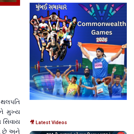
ી થલપતિ
ે મુખ્ય
આ સિવાય
🎥 Latest Videos
 છે અને