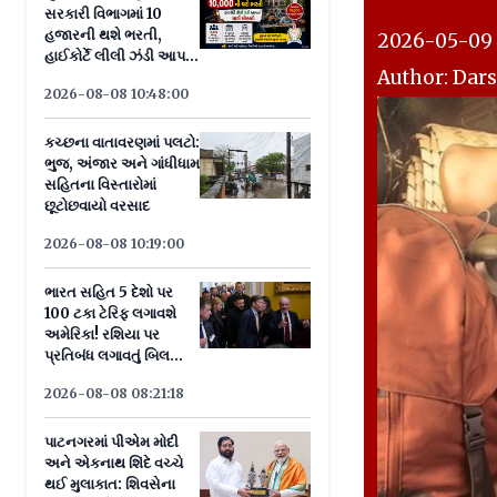
સરકારી વિભાગમાં 10
હજારની થશે ભરતી,
2026-05-09 1
હાઈકોર્ટે લીલી ઝંડી આપતાં
Author: Dar
માર્ગ મોકળો
2026-08-08 10:48:00
કચ્છના વાતાવરણમાં પલટો:
ભુજ, અંજાર અને ગાંધીધામ
સહિતના વિસ્તારોમાં
છૂટોછવાયો વરસાદ
2026-08-08 10:19:00
ભારત સહિત 5 દેશો પર
100 ટકા ટેરિફ લગાવશે
અમેરિકા! રશિયા પર
પ્રતિબંધ લગાવતું બિલ
સીનેટમાં પાસ
2026-08-08 08:21:18
પાટનગરમાં પીએમ મોદી
અને એકનાથ શિંદે વચ્ચે
થઈ મુલાકાત: શિવસેના