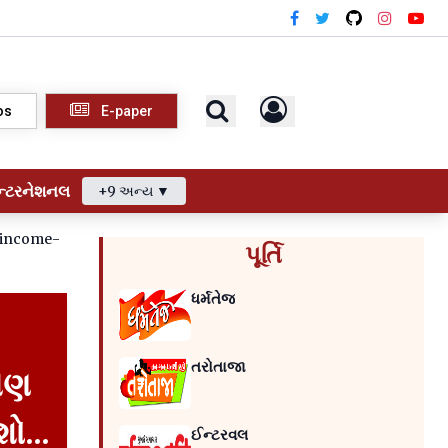
os
E-paper
ન્ટરનેશનલ
+9 અન્ય ▼
-income-
પૂર્તિ
ધર્મતેજ
તરોતાજા
 પણ
ો...
ઈન્ટરવલ