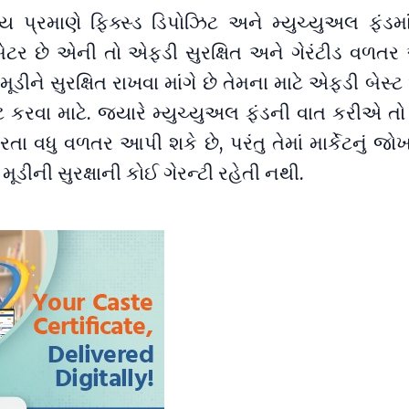
ાય પ્રમાણે ફિક્સ્ડ ડિપોઝિટ અને મ્યુચ્યુઅલ ફંડમા
ટ બેટર છે એની તો એફડી સુરક્ષિત અને ગેરંટીડ વળતર
ડીને સુરક્ષિત રાખવા માંગે છે તેમના માટે એફડી બેસ
ન્ટ કરવા માટે. જ્યારે મ્યુચ્યુઅલ ફંડની વાત કરીએ તો 
ા વધુ વળતર આપી શકે છે, પરંતુ તેમાં માર્કેટનું જોખ
મૂડીની સુરક્ષાની કોઈ ગેરન્ટી રહેતી નથી.