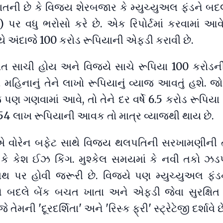
વાતની છે કે વિજય શેરબજાર કે મ્યુચ્યુઅલ ફંડને બદ
 પર વધુ ભરોસો કરે છે. એક રિપોર્ટમાં કરવામાં આવે
 અંદાજે 100 કરોડ રૂપિયાની એફડી કરાવી છે.
ત સાચી હોય અને વિજયે સાચે રૂપિયા 100 કરોડ
 મહિનાનું તેને લાખો રૂપિયાનું વ્યાજ આવતું હશે. જ
 પણ ગણવામાં આવે, તો તેને દર વર્ષે 6.5 કરોડ રૂપિય
4 લાખ રૂપિયાની આવક તો માત્ર વ્યાજથી થાય છે.
એ વોરેન બફેટ સાથે વિજય થલપતિની સરખામણીની 
ે કે કેશ ઈઝ કિંગ. મુશ્કેલ સમયમાં કે નવી તકો ઝડપ
થ પર હોવી જરૂરી છે. વિજયે પણ મ્યુચ્યુઅલ ફંડ
ે બદલે બેંક બચત ખાતા અને એફડી જેવા સુરક્ષિત 
જે તેમની 'દૂરદર્શિતા' અને 'રિસ્ક ફ્રી' સ્ટ્રેટેજી દર્શાવે છ