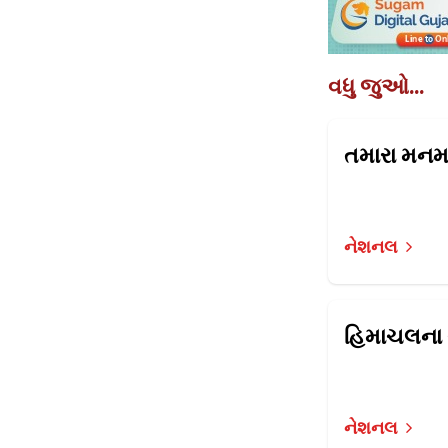
વધુ જુઓ...
નેશનલ
નેશનલ