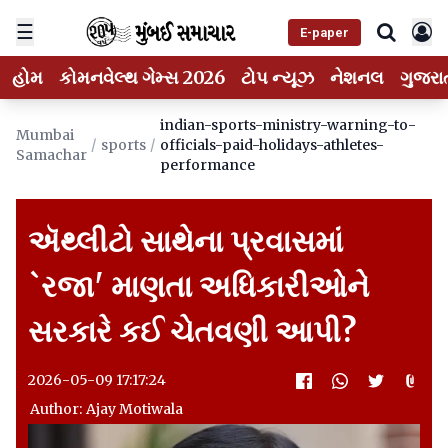
☰
E-paper
હોમ
કોમનવેલ્થ ગેમ્સ 2026
ટોપ ન્યૂઝ
નેશનલ
ગુજરા
indian-sports-ministry-warning-to-
Mumbai
/
sports
/
officials-paid-holidays-athletes-
Samachar
performance
ઍથ્લીટો સાથેના પ્રવાસમાં
`રજા' માણતા અધિકારીઓને
સરકારે કઈ ચેતવણી આપી?
2026-05-09 17:17:24
Author: Ajay Motiwala