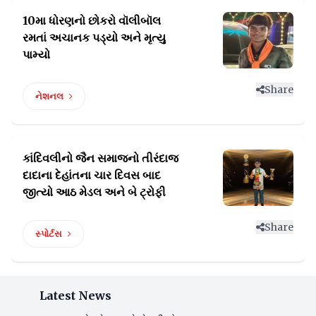
10મા ધોરણનો છોકરો વૉલીબૉલ
રમતાં
અચાનક પડ્યો અને મૃત્યુ
પામ્યો
Share
નેશનલ
કાંદિવલીનો જૈન સમાજનો તીરંદાજ
દાદાના દેહાંતના
ચાર દિવસ બાદ
જીત્યો આઠ મેડલ અને બે ટ્રોફી
Share
સ્પોર્ટસ
Latest News