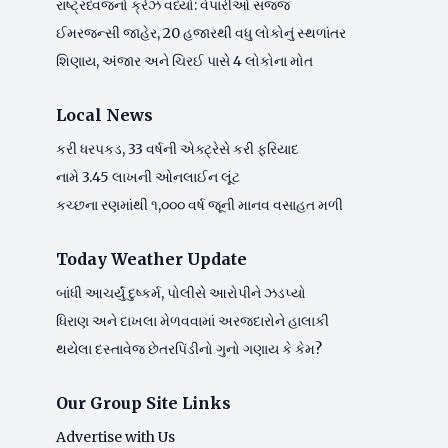
રાષ્ટ્રધ્વજનો ક્રેઝ વધ્યો: વેપારીઓ સજ્જ
ઈમરજન્સી જાહેર, 20 હજારથી વધુ લોકોનું સ્થળાંતર
શિણાય, અંજાર અને ચિરઈ પાસે 4 લોકોના મોત
Local News
કરી ધરપકડ, 33 વર્ષની એક્ટ્રેસે કરી ફરિયાદ
નામે 3.45 લાખની ઓનલાઈન લૂંટ
કચ્છના રણમાંથી ૧,૦૦૦ વર્ષ જૂની માનવ વસાહત મળી
Today Weather Update
બાંધી આચર્યું દુષ્કર્મ, પોલીસે આરોપીને ઝડપ્યો
ધિરાણ અને દાખલા મેળવવામાં અરજદારોને હાલાકી
થયેલા દસ્તાવેજ છેતરપિંડીનો ગુનો ગણાય કે કેમ?
Our Group Site Links
Advertise with Us