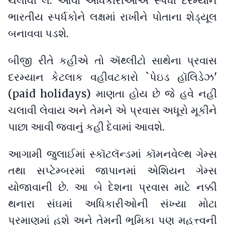
ચલાવી લે. આવા અધિકારીઓએ સ્પર્ધા દરમ્યાન
ભારતીય સ્પર્ધકોને લક્ષમાં રાખીને પોતાના શેડ્યૂલ
બનાવવા પડશે.
બીજી રીતે કહીએ તો ઍથ્લીટો સાથેના પ્રવાસ
દરમ્યાન કેટલાક વહીવટકારો `પેઇડ હૉલિડેઝ'
(paid holidays) માણતા હોય છે જે હવે નહીં
ચલાવી લેવાય અને તેમને એ પ્રવાસ અધૂરો મૂકીને
પાછા આવી જવાનું કહી દેવામાં આવશે.
આગામી જુલાઈમાં સ્કૉટલૅન્ડમાં કૉમનવેલ્થ ગેમ્સ
તથા સપ્ટેમ્બરમાં જાપાનમાં એશિયન ગેમ્સ
યોજાવાની છે. આ બે દેશના પ્રવાસ માટે નક્કી
થનારા સંઘમાં અધિકારીઓની સંખ્યા મોટા
પ્રમાણમાં હશે અને તેમની ભૂમિકા પણ મહત્ત્વની