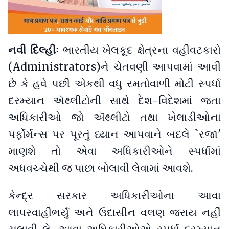
નવી દિલ્હીઃ
ભારતીય ખેલકૂદ ક્ષેત્રના વહીવટકારો
(Administrators)ને ચેતવણી આપવામાં આવી
છે કે હવે પછી એકથી વધુ રમતોવાળી મોટી સ્પર્ધા
દરમ્યાન ઍથ્લીટોની સાથે દેશ-વિદેશમાં જતા
અધિકારીઓ જો ઍથ્લીટો તથા ખેલાડીઓના
પર્ફોર્મન્સ પર પૂરતું ધ્યાન આપવાને બદલે `રજા'
માણશે તો એવા અધિકારીઓને સ્પર્ધામાં
અધવચ્ચેથી જ પાછા બોલાવી લેવામાં આવશે.
કેન્દ્ર સરકાર અધિકારીઓના આવા
લાપરવાહીભર્યું અને ઉદાસીન વલણ જરાય નહીં