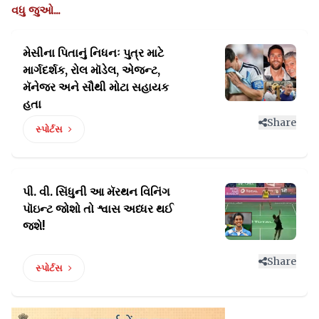
વધુ જુઓ...
મેસીના પિતાનું નિધનઃ પુત્ર માટે
માર્ગદર્શક, રોલ
મૉડેલ, એજન્ટ,
મૅનેજર અને સૌથી મોટા સહાયક
હતા
Share
સ્પોર્ટસ
પી. વી. સિંધુની આ મૅરથન વિનિંગ
પૉઇન્ટ
જોશો તો શ્વાસ અધ્ધર થઈ
જશે!
Share
સ્પોર્ટસ