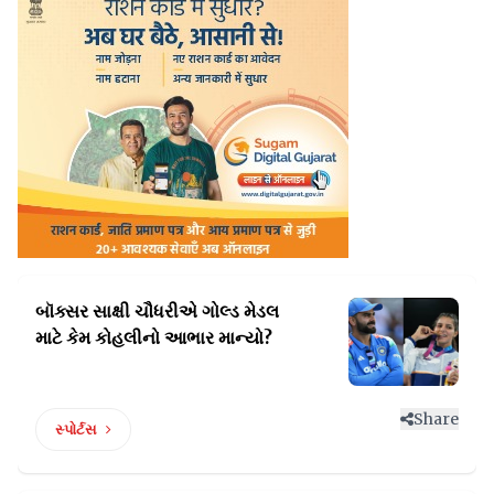
બૉક્સર સાક્ષી ચૌધરીએ ગોલ્ડ મેડલ
માટે કેમ કોહલીનો આભાર માન્યો?
Share
સ્પોર્ટસ