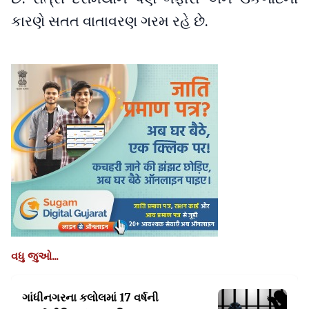
કારણે સતત વાતાવરણ ગરમ રહે છે.
વધુ જુઓ...
ગાંધીનગરના કલોલમાં 17 વર્ષની