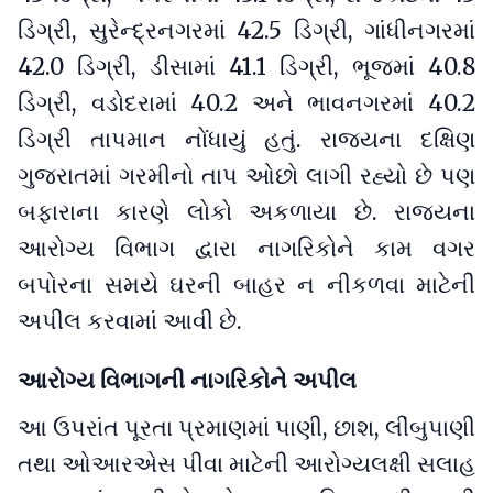
ડિગ્રી, સુરેન્દ્રનગરમાં 42.5 ડિગ્રી, ગાંધીનગરમાં
42.0 ડિગ્રી, ડીસામાં 41.1 ડિગ્રી, ભૂજમાં 40.8
ડિગ્રી, વડોદરામાં 40.2 અને ભાવનગરમાં 40.2
ડિગ્રી તાપમાન નોંધાયું હતું. રાજ્યના દક્ષિણ
ગુજરાતમાં ગરમીનો તાપ ઓછો લાગી રહ્યો છે પણ
બફારાના કારણે લોકો અકળાયા છે. રાજ્યના
આરોગ્ય વિભાગ દ્વારા નાગરિકોને કામ વગર
બપોરના સમયે ઘરની બાહર ન નીકળવા માટેની
અપીલ કરવામાં આવી છે.
આરોગ્ય વિભાગની નાગરિકોને અપીલ
આ ઉપરાંત પૂરતા પ્રમાણમાં પાણી, છાશ, લીંબુપાણી
તથા ઓઆરએસ પીવા માટેની આરોગ્યલક્ષી સલાહ