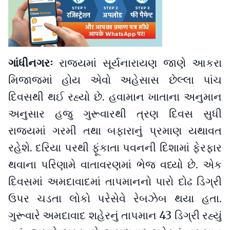
ગાંધીનગરઃ
રાજ્યમાં સૂર્યનારાયણ જાણે આકરા
મિજાજમાં હોય એવો અહેસાસ છેલ્લા પાંચ
દિવસથી થઈ રહ્યો છે. હવામાન ખાતાના અનુમાન
અનુસાર હજુ ગુરૂવારથી ત્રણ દિવસ સુધી
રાજ્યમાં ગરમી તથા બફારાનું પ્રમાણ યથાવત
રહેશે. દરિયા પરથી ફૂંકાતા પવનની દિશામાં ફેરફાર
થવાના પરિણામે વાતાવરણમાં ભેજ વધ્યો છે. એક
દિવસમાં અમદાવાદમાં તાપમાનનો પારો દોઢ ડિગ્રી
ઉપર ચડતા લોકો પરેસેવે રેબઝેબ થયા હતા.
ગુરૂવારે અમદાવાદ શહેરનું તાપમાન 43 ડિગ્રી રહ્યું