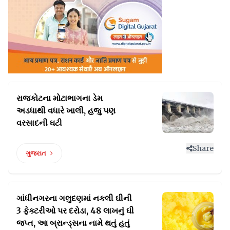
રાજકોટના મોટાભાગના ડેમ
અડધાથી
વધારે ખાલી, હજુ પણ
વરસાદની ઘટી
Share
ગુજરાત
ગાંધીનગરના ગલુદણમાં નકલી ઘીની
3 ફેક્ટરીઓ પર દરોડા, 48
લાખનું ઘી
જપ્ત, આ બ્રાન્ડ્સના નામે થતું હતું