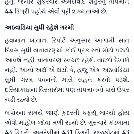
હતું, જ્યારે શુક્રવારે અમદાવાદ શહેરનું તાપમાન
44 ડિગ્રી પહોંચે એવી પૂરી શક્યતાઓ છે.
અઠવાડિયા સુધી રહેશે ગરમી
હવામાન ખાતાના રિપોર્ટ અનુસાર આગામી સાત
દિવસ સુધી વાતાવરણમાં કોઈ પ્રકારનો મોટો પલટો
આવશે નહીં. વાતાવરણ સ્વચ્છ રહેશે. વાદળો દેખાશે
નહીં. આનો અર્થ એ થયો કે, હજુ એક અઠવાડિયા
સુધી ગરમ પવનનો મારો સહન કરવો પડશે.
દરિયાકાંઠાના વિસ્તારોમાં પણ તાપમાનનો પારો ઉપર
ચડી રહ્યો છે.
બપોરના સમયે જાણે કુદરતી કર્ફ્યૂ લાગ્યો હોય
એવો માહોલ જોવા મળી રહ્યો છે. ગુરૂવારે કંડલામાં
43 ડિગ્રી, અમરેલીમાં 43.1 ડિગ્રી, રાજકોટમાં 43