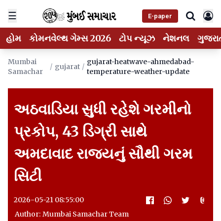
☰
E-paper
હોમ
કોમનવેલ્થ ગેમ્સ 2026
ટોપ ન્યૂઝ
નેશનલ
ગુજરા
Mumbai
gujarat-heatwave-ahmedabad-
/
gujarat
/
Samachar
temperature-weather-update
અઠવાડિયા સુધી રહેશે ગરમીનો
પ્રકોપ, 43 ડિગ્રી સાથે
અમદાવાદ રાજ્યનું સૌથી ગરમ
સિટી
2026-05-21 08:55:00
Author: Mumbai Samachar Team