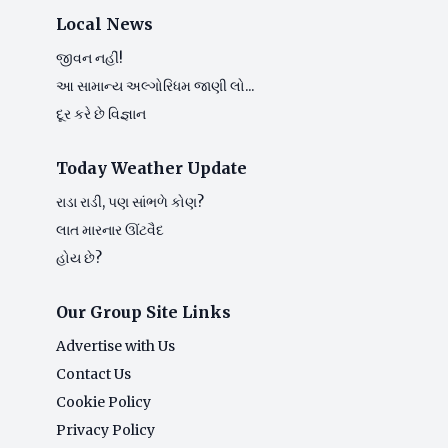
Local News
જીવન નહીં!
આ સામાન્ય અલ્ગોરિધમ જાણી લો...
દૂર કરે છે વિજ્ઞાન
Today Weather Update
રાડા રાડી, પણ સાંભળે કોણ?
લાત મારનાર ઊંટવૈદ
હોય છે?
Our Group Site Links
Advertise with Us
Contact Us
Cookie Policy
Privacy Policy