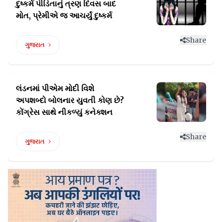
દુષ્કર્મ પીડિતાનું
ત્રણ દિવસ બાદ
મોત, પ્રેમીએ જ આચર્યું દુષ્કર્મ
Share
ગુજરાત
લંડનમાં પીએમ મોદી વિશે
અપશબ્દો બોલનાર યુવતી
કોણ છે?
કોંગ્રેસ સાથે નીકળ્યું કનેક્શન
Share
ગુજરાત