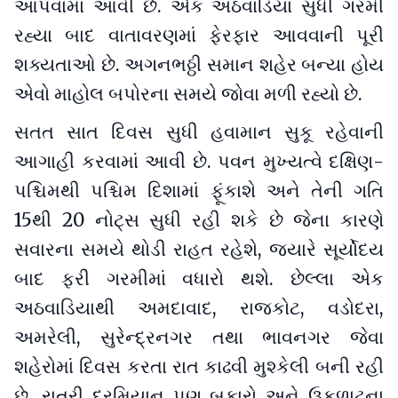
આપવામાં આવી છે. એક અઠવાડિયા સુધી ગરમી
રહ્યા બાદ વાતાવરણમાં ફેરફાર આવવાની પૂરી
શક્યતાઓ છે. અગનભઠ્ઠી સમાન શહેર બન્યા હોય
એવો માહોલ બપોરના સમયે જોવા મળી રહ્યો છે.
સતત સાત દિવસ સુધી હવામાન સુકૂ રહેવાની
આગાહી કરવામાં આવી છે. પવન મુખ્યત્વે દક્ષિણ-
પશ્ચિમથી પશ્ચિમ દિશામાં ફૂંકાશે અને તેની ગતિ
15થી 20 નોટ્સ સુધી રહી શકે છે જેના કારણે
સવારના સમયે થોડી રાહત રહેશે, જ્યારે સૂર્યોદય
બાદ ફરી ગરમીમાં વધારો થશે. છેલ્લા એક
અઠવાડિયાથી અમદાવાદ, રાજકોટ, વડોદરા,
અમરેલી, સુરેન્દ્રનગર તથા ભાવનગર જેવા
શહેરોમાં દિવસ કરતા રાત કાઢવી મુશ્કેલી બની રહી
છે. રાત્રી દરમિયાન પણ બફારો અને ઉકળાટના