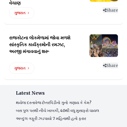
વેચાણ
Share
ગુજરાત
રાજકોટના લોકમેળામાં જોવા મળશે
સાંસ્કૃતિક
કાર્યક્રમોની રમઝટ,
અરજી મંગાવવાનું શરૂ
Share
ગુજરાત
Latest News
થયેલા દસ્તાવેજ છેતરપિંડીનો ગુનો ગણાય કે કેમ?
બસ પુલ પરથી નીચે ખાબકી, 40થી વધુ મુસાફરો ઘાયલ
અબ્દુલ ગફૂરી ઝડપાયો 7 મહિનાથી હતો ફરાર