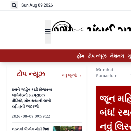
Sun Aug 09 2026
☰
હોમ
ટોપ ન્યૂઝ
નેશનલ
ગ
Mumbai
ટોપ ન્યૂઝ
વધુ જુઓ →
Samachar
ઇરાને જાહેર કર્યો મોજતબા
ખામેનેઇનો સરપ્રાઇઝ
જૂન મહિ
વીડિયો, મોત થયાની લાગી
રહી હતી અટકળો
બંધ! ર
2026-08-09 09:59:22
નવું લ
લંડનમાં પીએમ મોદી વિશે