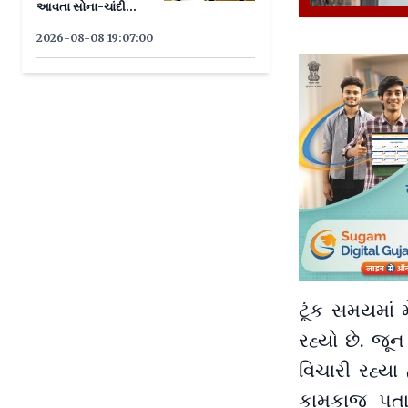
આવતા સોના-ચાંદી
ઝળક્યા
2026-08-08 19:07:00
ટૂંક સમયમાં
રહ્યો છે. જૂ
વિચારી રહ્યા 
કામકાજ પતા