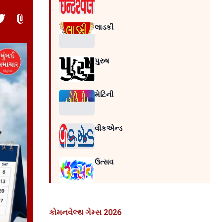
લાડકી
પુરુષ
મેટિની
વીકએન્ડ
ઉત્સવ
કોમનવેલ્થ ગેમ્સ 2026