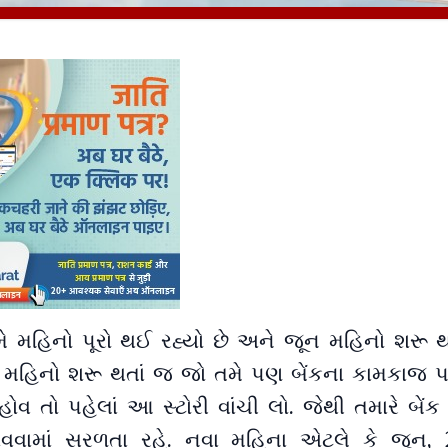
 મે મહિનો પૂરો થઈ રહ્યો છે અને જૂન મહિનો શરૂ
ન મહિનો શરૂ થતાં જ જો તમે પણ બેંકના કામકાજ પત
હોવ તો પહેલાં આ સ્ટોરી વાંચી લો. જેથી તમારે બેંક
વવામાં સરળતા રહે. નવા મહિના એટલે કે જૂન,