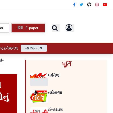
os
E-paper
ન્ટરનેશનલ
+9 અન્ય ▼
id-
પૂર્તિ
ધર્મતેજ
ે
તરોતાજા
નું
ઈન્ટરવલ