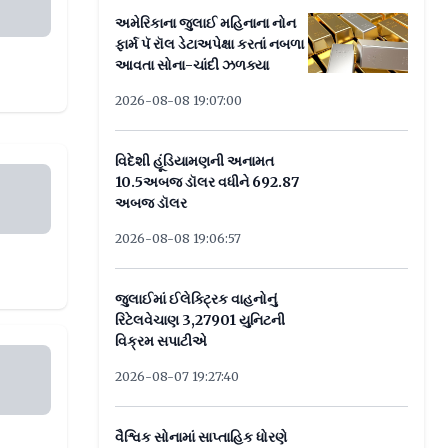
અમેરિકાના જુલાઈ મહિનાના નોન
ફાર્મ પૅ રૉલ ડેટાઅપેક્ષા કરતાં નબળા
આવતા સોના-ચાંદી ઝળક્યા
2026-08-08 19:07:00
વિદેશી હૂંડિયામણની અનામત
 ડોલ્ફિન, તમે વીડિયો જોયો કે નહીં?
10.5અબજ ડૉલર વધીને 692.87
અબજ ડૉલર
2026-08-08 19:06:57
જુલાઈમાં ઈલેક્ટ્રિક વાહનોનું
રિટેલવેચાણ 3,27901 યુનિટની
વિક્રમ સપાટીએ
ાં ચોંકાવનારો ખુલાસો...
2026-08-07 19:27:40
વૈશ્વિક સોનામાં સાપ્તાહિક ધોરણે