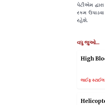
પેટીએમ દ્વારા
રકમ ઉપાડવા 
રહેશે.
વધુ જુઓ...
લાઈફ સ્ટાઈલ