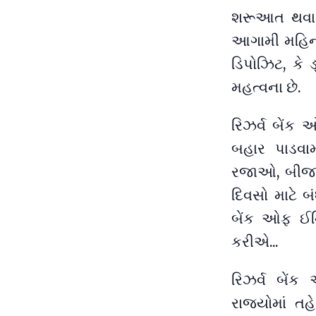
શરૂઆત થવામા
આગામી મહિના
ડિપોઝિટ, કે 
મહત્વના છે.
રિઝર્વ બેંક ઓ
બહાર પાડવામ
રજાઓ, બીજા-ચ
દિવસો માટે બ
બેંક ઓફ ઈ
કરીએ...
રિઝર્વ બેં
રાજ્યોમાં ત