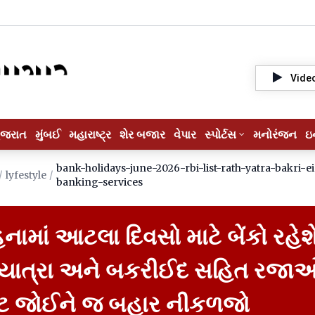
Vide
ુજરાત
મુંબઈ
મહારાષ્ટ્ર
શેર બજાર
વેપાર
સ્પોર્ટસ
મનોરંજન
ઇ
bank-holidays-june-2026-rbi-list-rath-yatra-bakri-e
/
lyfestyle
/
banking-services
નામાં આટલા દિવસો માટે બેંકો રહેશ
થયાત્રા અને બકરીઈદ સહિત રજાઓ
િસ્ટ જોઈને જ બહાર નીકળજો