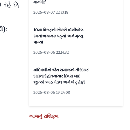
માન્યો?
રહે છે,
2026-08-07 22:33:18
ી):
10મા ધોરણનો છોકરો વૉલીબૉલ
રમતાંઅચાનક પડ્યો અને મૃત્યુ
પામ્યો
2026-08-06 22:14:32
કાંદિવલીનો જૈન સમાજનો તીરંદાજ
દાદાના દેહાંતનાચાર દિવસ બાદ
જીત્યો આઠ મેડલ અને બે ટ્રોફી
2026-08-06 19:24:00
આજનું રાશિફળ