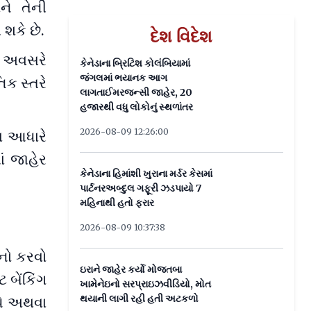
ને તેની
 શકે છે.
દેશ વિદેશ
ર અવસરે
કેનેડાના બ્રિટિશ કોલંબિયામાં
જંગલમાં ભયાનક આગ
િક સ્તરે
લાગતાઈમરજન્સી જાહેર, 20
હજારથી વધુ લોકોનું સ્થળાંતર
2026-08-09 12:26:00
ા આધારે
ાં જાહેર
કેનેડાના હિમાંશી ખુરાના મર્ડર કેસમાં
પાર્ટનરઅબ્દુલ ગફૂરી ઝડપાયો 7
મહિનાથી હતો ફરાર
2026-08-09 10:37:38
મનો કરવો
ઇરાને જાહેર કર્યો મોજતબા
 બેંકિંગ
ખામેનેઇનો સરપ્રાઇઝવીડિયો, મોત
થયાની લાગી રહી હતી અટકળો
 પે અથવા