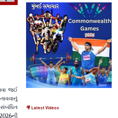
 થવા જઈ
ાવવાનું
 સંબંધિત
🎥 Latest Videos
 2026ની