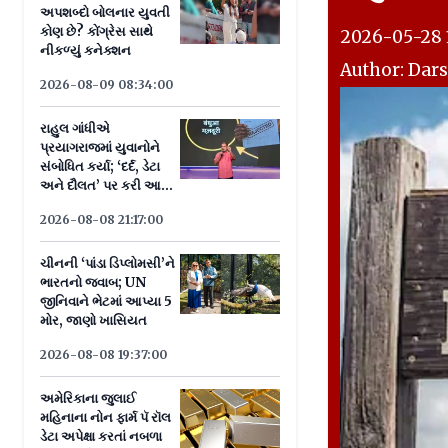
અપશબ્દો બોલનાર યુવતી
કોણ છે? કોંગ્રેસ સાથે
2026-05-28 
નીકળ્યું કનેક્શન
Author: Dar
2026-08-09 08:34:00
રાહુલ ગાંધીએ
પ્રયાગરાજમાં યુવાનોને
સંબોધિત કર્યા; ‘દર્દ, ડેટા
અને દૌલત’ પર કરી આ
ખાસ વાત
2026-08-08 21:17:00
ચીનની ‘પાંડા ડિપ્લોમસી’ને
ભારતનો જવાબ; UN
જીનિવાને ભેટમાં આપ્યા 5
મોર, જાણો ખાસિયત
2026-08-08 19:37:00
અમેરિકાના જુલાઈ
મહિનાના નોન ફાર્મ પૅ રૉલ
ડેટા અપેક્ષા કરતાં નબળા