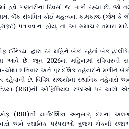
ં હવે ગણતરીના દિવસો જ બાકી રહ્યા છે. જો ત
માં બેંક સંબંધિત કોઈ મહત્વના કામકાજ (જેમ કે લ
ડ્રાફ્ટ) પતાવવાના હોય, તો આ સમાચાર તમારા માટે
ફ ઈન્ડિયા દ્વારા દર મહિને બેંકો રહેતાં બેંક હોલીડ
ાં આવે છે. જૂન 2026ના મહિનામાં રવિવારની સા
ોથા શનિવાર અને પ્રાદેશિક તહેવારોને મળીને બેંકો
ંધ રહેવાની છે. વિવિધ રાજ્યોના સ્થાનિક તહેવારો અન
ન્ડિયા (RBI)ની ઓફિશિયલ રજાઓ પર ચાલો 
ક ઓફ (RBI)ની માર્ગદર્શિકા અનુસાર, દેશના 
હેવારો અને સ્થાનિક પરંપરાઓ મુજબ બેંકની રજા