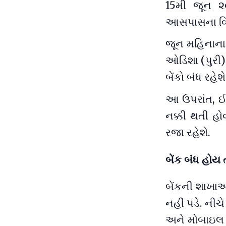
15મી જૂન ૨૦
આસપાસના વિસ્ત
જૂન મહિનાના
ઓડિશા (પુરી)
બેંકો બંધ રહેશે
આ ઉપરાંત, ઈ
નક્કી થતી હો
રજા રહેશે.
બેંક બંધ હોય 
બેંકની શાખાઓ
નહીં પડે. નીચ
અને મોબાઇલ બે