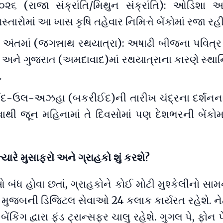
૨૬ (રાજા સંક્રાંતિ/મિથુન સંક્રાંતિ): ઓડિશા અ
ારોમાં આ ખાસ કૃષિ તહેવાર નિમિત્તે બેંકોમાં રજા રહી
 અંતમાં (જગન્નાથ રથયાત્રા): અષાઢી બીજના પવિત્
 અને ગુજરાત (અમદાવાદ)માં રથયાત્રાના કારણે સ્થાન
.
દ-ઉલ-અઝહા (બકરીઈદ)ની તારીખ ચંદ્રના દર્શનન
વાથી જૂન મહિનામાં તે દિવસોમાં પણ દેશભરની બેંકોમ
ત્યારે મુસાફરો અને ગ્રાહકો શું કરશે?
 બંધ હોવા છતાં, ગ્રાહકોને કોઈ મોટી મુશ્કેલીનો સા
ે મુજબની ડિજિટલ સેવાઓ 24 કલાક કાર્યરત રહેશે. નેટ
ંકિંગ દ્વારા ફંડ ટ્રાન્સફર ચાલુ રહેશે. ગુગલ પે, ફોન