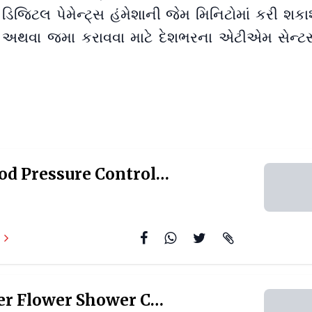
 ડિજિટલ પેમેન્ટ્સ હંમેશાની જેમ મિનિટોમાં કરી શકા
અથવા જમા કરાવવા માટે દેશભરના એટીએમ સેન્ટર્સ
High Blood Pressure Control Tips: દવા વગર હાઇ બીપી કન્ટ્રોલ કરવું
Helicopter Flower Shower Cost: લગ્નમાં હેલિકોપ્ટરથી કરાવવી છે ફૂલોની