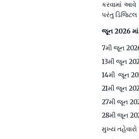
કરવામાં આવે
પરંતુ ડિજિટલ 
જૂન 2026 માં 
7મી જૂન 2026
13મી જૂન 202
14મી જૂન 202
21મી જૂન 202
27મી જૂન 202
28મી જૂન 202
મુખ્ય તહેવાર