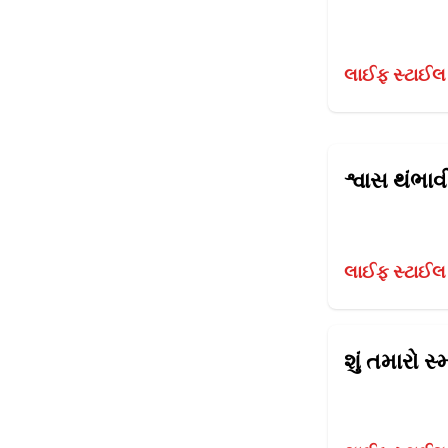
લાઈફ સ્ટાઈલ
લાઈફ સ્ટાઈલ