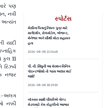
▶
મારે પણ
ોન, નવી
સ્પોર્ટસ
 અત્યંત
મેસીના પિતાનું નિધનઃ પુત્ર માટે
માર્ગદર્શક, રોલમૉડેલ, એજન્ટ,
મૅનેજર અને સૌથી મોટા સહાયક
ેની યાદી
હતા
પ્તાહિક
2026-08-08 21:34:48
 કુલ 11
ે રિઝર્વ
પી. વી. સિંધુની આ મૅરથન વિનિંગ
પૉઇન્ટજોશો તો શ્વાસ અધ્ધર થઈ
એક નજર
જશે!
2026-08-08 18:29:10
અલગ-અલગ
બૉક્સર સાક્ષી ચૌધરીએ ગોલ્ડ
ઓ નક્કી
મેડલમાટે કેમ કોહલીનો આભાર