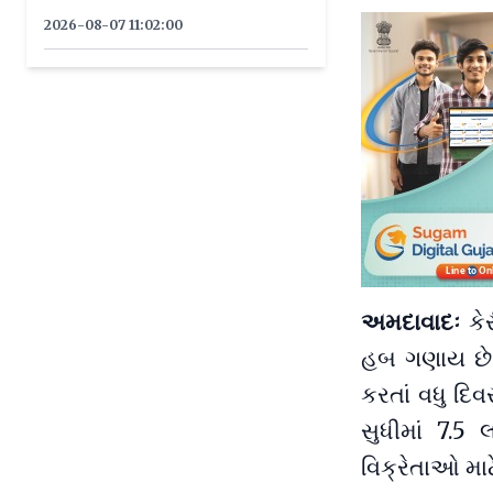
લઈ જવાનું હતું ?
2026-08-07 11:02:00
અમદાવાદઃ
કેર
હબ ગણાય છે.
કરતાં વધુ દ
સુધીમાં 7.5 
વિક્રેતાઓ માટે 