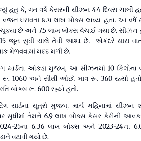
યું હતું કે, ગત વર્ષે કેસરની સીઝન 44 દિવસ ચાલી હત
લો વજન ધરાવતા ૪.૫ લાખ બોક્સ લાવ્યા હતા. આ વર્ષે
ૂક્યા છે અને 7.5 લાખ બોક્સ વેચાઈ ગયા છે. સીઝન
 15 જૂન સુધી ચાલે તેવી આશા છે. એકંદરે સારા વા
પાક મેળવવામાં મદદ મળી છે.
ેટિંગ યાર્ડના આંકડા મુજબ, આ સીઝનમાં 10 કિલોના 
 રૂ. 1060 અને સૌથી ઓછો ભાવ રૂ. 360 રહ્યો હતો,
રતિ બોક્સ રૂ. 600 રહ્યો હતો.
ેટિંગ યાર્ડના સૂત્રો મુજબ, માર્ચ મહિનામાં સીઝન
ાર સુધીમાં તેમને 6.9 લાખ બોક્સ કેસર કેરીની આવક
24-25ના 6.36 લાખ બોક્સ અને 2023-24ના 6.
ાને વટાવી ગયો છે.