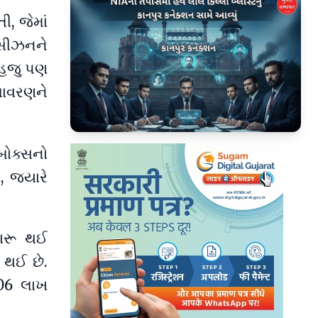
ી, જેમાં
 સીઝનને
 હજુ પણ
તાવરણને
▶
બોક્સનો
 જ્યારે
 શરૂ થઈ
 થઈ છે.
06 લાખ