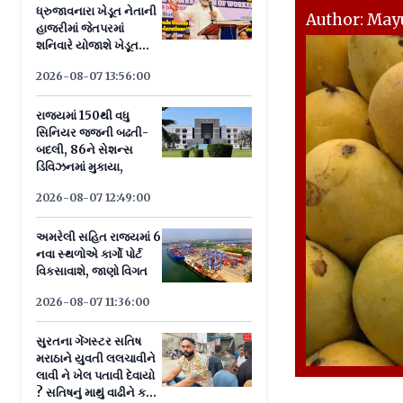
ધ્રુજાવનારા ખેડૂત નેતાની
Author: Mayu
હાજરીમાં જેતપરમાં
શનિવારે યોજાશે ખેડૂત
પંચાયત
2026-08-07 13:56:00
રાજ્યમાં 150થી વધુ
સિનિયર જજની બઢતી-
બદલી, 86ને સેશન્સ
ડિવિઝનમાં મુકાયા,
2026-08-07 12:49:00
અમરેલી સહિત રાજ્યમાં 6
નવા સ્થળોએ કાર્ગો પોર્ટ
વિકસાવાશે, જાણો વિગત
2026-08-07 11:36:00
સુરતના ગેંગસ્ટર સતિષ
મરાઠાને યુવતી લલચાવીને
લાવી ને ખેલ પતાવી દેવાયો
? સતિષનું માથું વાઢીને ક્યાં