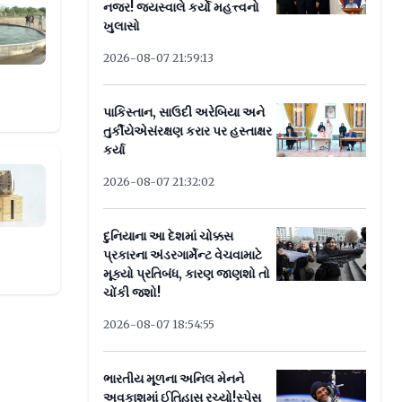
નજર! જયસ્વાલે કર્યો મહત્ત્વનો
ૈજ્ઞાનિકોએ આપ્યું આ કારણ?
ખુલાસો
2026-08-07 21:59:13
પાકિસ્તાન, સાઉદી અરેબિયા અને
તુર્કીયેએસંરક્ષણ કરાર પર હસ્તાક્ષર
કર્યા
પ પર
2026-08-07 21:32:02
દુનિયાના આ દેશમાં ચોક્કસ
પ્રકારના અંડરગાર્મેન્ટ વેચવામાટે
મૂક્યો પ્રતિબંધ, કારણ જાણશો તો
ચોંકી જશો!
2026-08-07 18:54:55
ભારતીય મૂળના અનિલ મેનને
અવકાશમાં ઈતિહાસ રચ્યો!સ્પેસ