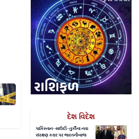
ર દરમિયાન મોત
દેશ વિદેશ
પાકિસ્તાન-સાઉદી-તુર્કીના નવા
સંરક્ષણ કરાર પર ભારતનીબાજ