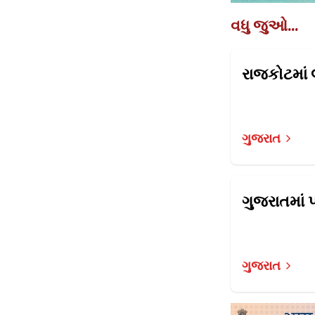
વધુ જુઓ...
ગુજરાત
ગુજરાત