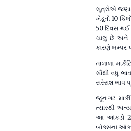
સૂત્રોએ જણાવ્
ખેડૂતો 10 કિ
50 દિવસ થઈ ચ
ચાલુ છે અને
કારણે બમ્પર 
તાલાલા માર્ક
સૌથી વધુ ભાવ
સરેરાશ ભાવ પ્
જૂનાગઢ માર્ક
ત્યારથી અત્ય
આ આંકડો 20
બોક્સના આંકડ