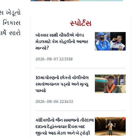
 ખેડૂતો
ાર નિકાસ
સ્પોર્ટસ
્ષે સારો
બૉક્સર સાક્ષી ચૌધરીએ ગોલ્ડ
મેડલમાટે કેમ કોહલીનો આભાર
માન્યો?
2026-08-07 22:33:18
10મા ધોરણનો છોકરો વૉલીબૉલ
રમતાંઅચાનક પડ્યો અને મૃત્યુ
પામ્યો
2026-08-06 22:14:32
કાંદિવલીનો જૈન સમાજનો તીરંદાજ
દાદાના દેહાંતનાચાર દિવસ બાદ
જીત્યો આઠ મેડલ અને બે ટ્રોફી