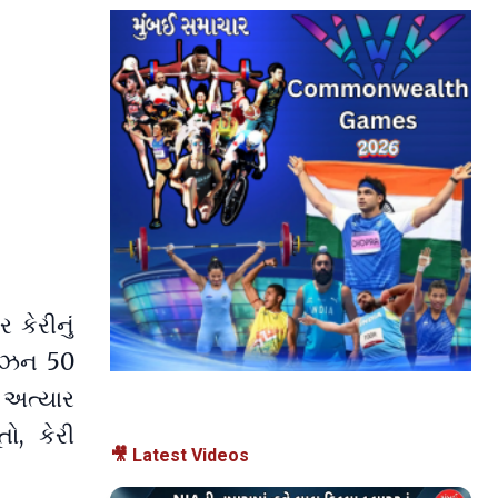
કેરીનું
સીઝન 50
 અત્યાર
તો, કેરી
🎥 Latest Videos