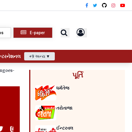
os
E-paper
ન્ટરનેશનલ
+9 અન્ય ▼
angoes-
પૂર્તિ
ધર્મતેજ
તરોતાજા
ઈન્ટરવલ