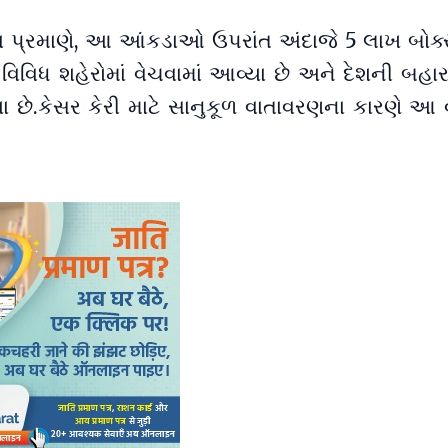
વા પ્રમાણે, આ આંકડાઓ ઉપરાંત અંદાજે 5 લાખ બોક્સ
જ વિવિધ શહેરોમાં વેચવામાં આવ્યા છે અને દેશની બહ
ા છે.કેસર કેરી માટે સાનુકૂળ વાતાવરણના કારણે આ વર