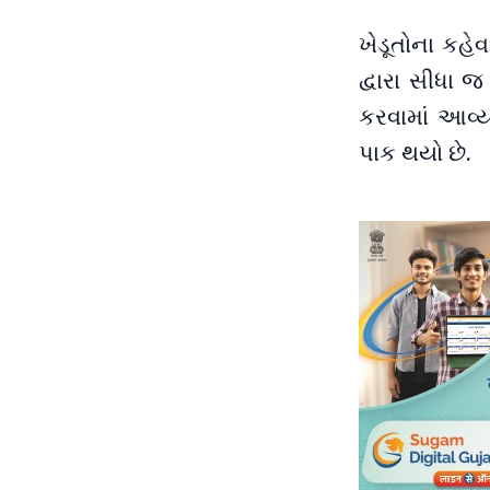
ખેડૂતોના કહે
દ્વારા સીધા 
કરવામાં આવ્ય
પાક થયો છે.