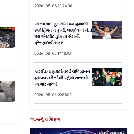
2026-08-06 19:24:00
આતંકવાદી હુમલામાં પગ ગુમાવ્યો
ણી-પીણીના સ્ટોલને મંજૂરી
છતાં હિંમત ન હાર્યા, જાણોવર્લ્ડ નં. 1
પેરા એથ્લીટ હોકાતો સેમાની
પ્રેરણાદાયી સફર
2026-08-05 17:48:03
કાશ્મીરના ફાઇટરે વર્લ્ડ ચૅમ્પિયનને
હરાવ્યાપછી સૌથી પહેલાં ભારતનો
આભાર માન્યો
સમાં 5.28 લાખનો જથ્થો જપ્ત
2026-08-04 22:38:47
આજનું રાશિફળ