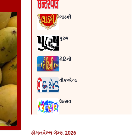
લાડકી
પુરુષ
મેટિની
વીકએન્ડ
ઉત્સવ
કોમનવેલ્થ ગેમ્સ 2026