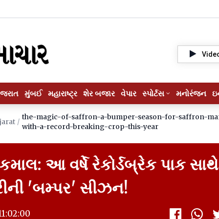
Vide
ુજરાત
મુંબઈ
મહારાષ્ટ્ર
શેર બજાર
વેપાર
સ્પોર્ટસ
મનોરંજન
ઇ
the-magic-of-saffron-a-bumper-season-for-saffron-m
jarat
/
with-a-record-breaking-crop-this-year
માલ: આ વર્ષે રેકોર્ડબ્રેક પાક સાથે
રીની 'બમ્પર' સીઝન!
1:02:00