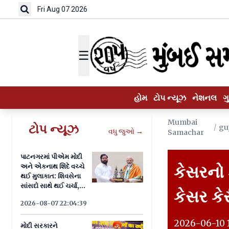
Fri Aug 07 2026
☰
હોમ
ટોપ ન્યૂઝ
નેશનલ
ગ
Mumbai
ટોપ ન્યૂઝ
/
gu
વધુ જુઓ →
Samachar
પાટનગરમાં પીએમ મોદી
અને એકનાથ શિંદે વચ્ચે
કેસરનો ક
થઈ મુલાકાત: શિવસેના
સાંસદો સાથે થઈ ચર્ચા,
કેસર કે
જાણો યોજના
2026-08-07 22:04:39
2026-06-10 1
મોદી સરકારને