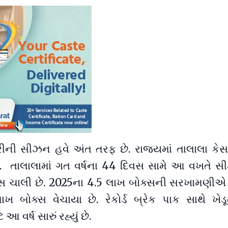
ીની સીઝન હવે અંત તરફ છે. રાજ્યમાં તાલાલા કેસર 
 તાલાલામાં ગત વર્ષના 44 દિવસ સામે આ વખતે 
િવસ ચાલી છે. 2025ના 4.5 લાખ બોક્સની સરખામણીએ
લાખ બોક્સ વેચાયા છે. રેકોર્ડ બ્રેક પાક સાથે ખેડૂ
આ વર્ષ સારું રહ્યું છે.