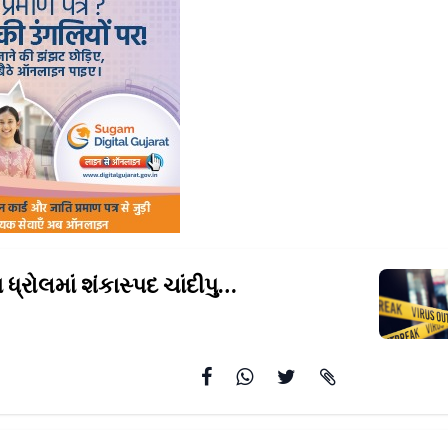
જામનગરના ધ્રોલમાં શંકાસ્પદ ચાંદીપુરા
કેસમાં બાળકનું સારવા