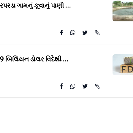
મોરબીના વીરપરડા ગામનું કૂવાનું પાણી કેમ ચઢ્યું
હતું હિલોળે, વ
ગુજરાત 73.9 બિલિયન ડોલર વિદેશી રોકાણ
મેળવવામાં દેશમાં ટો