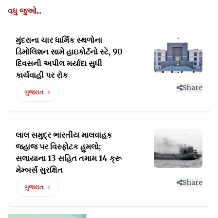
વધુ જુઓ...
મુંદરાના ચાર ધાર્મિક સ્થળોના
ડિમોલિશન સામે હાઇકોર્ટનો
સ્ટે, 90
દિવસની અપીલ મર્યાદા સુધી
કાર્યવાહી પર રોક
Share
ગુજરાત
લાલ સમુદ્ર ભારતીય માલવાહક
જહાજ પર વિસ્ફોટક હુમલો;
સલાયાના 13 સહિત તમામ 14 ક્રૂ
મેમ્બર્સ સુરક્ષિત
Share
ગુજરાત