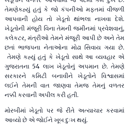
તેમણેકહ્યું હતું કે જો કંપનીઓ મફતમાં વીજળી
આપવાની હોય તો ખેડૂતો થાંભલા નાખવા દેશે.
ખેડૂતોની મંજૂરી વિના તેમની જમીનમાં પ્રવેશવાનું,
કલેકટર, મંત્રીઓ તેમને મંજૂરી આપી છે અને તેમ
છતાં ભાજપના નેતાઓના મોઢા સિવાય ગયા છે.
તેમણે કહ્યું હતું કે ખેડૂતો સાથે આ વ્યવહાર એ
ગુજરાતના 54 લાખ ખેડૂતોનું અપમાન છે. તેમણે
સરકારને કમિટી બનાવીને ખેડૂતોને વિશ્વાસમાં
લઈને તેમની વાત જાણવા તેમજ તેમનું વળતર
નક્કી કરવાની અપીલ કરી હતી.
મોરબીમાં ખેડૂતો પર જે રીતે અત્યાચાર કરવામાં
આવ્યો છે એ જોઈને ખૂબ દુઃખ થયું.