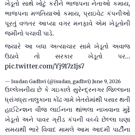
ખેડૂતો સાથે ખોટું કરીને ભાજપના નેતાઓ કમાય,
ભાજપના મળતિયાઓ કમાય, પ્રાઇવેટ કંપનીઓ
પૂરતું વળતર આપ્યા વગર મનફાવે એમ ખેડૂતોની
જમીનો પચાવી પાડે.
જ્યારે આ બધા અત્યાચાર સામે ખેડૂતો અવાજ
ઉઠાવે તો સરકાર ખેડૂતો પર…
pic.twitter.com/Yj917z1js7
— Isudan Gadhvi (@isudan_gadhvi)
June 9, 2026
ઉલ્લેખનીય છે કે ગઇકાલે સુરેન્દ્રનગર જિલ્લાના
ધ્રાંગધ્રા તાલુકાના કોંઢ ગામે ખેતરોમાંથી પસાર થતી
હાઈટેન્શન વીજ લાઈનના થાંભલા નાખવાના મુદ્દે
ખેડૂતો અને પાવર ગ્રીડ કંપની વચ્ચે છેલ્લા ઘણા
સમયથી ભારે વિવાદ મામલે આમ આદમી પાર્ટીના