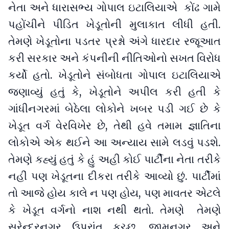
નેતા અને ધારાસભ્ય ગોપાલ ઇટાલિયાએ કોંઢ ગામે
પહોંચીને પીડિત ખેડૂતોની મુલાકાત લીધી હતી.
તેમણે ખેડૂતોના પડતર પ્રશ્નો અંગે ધારદાર રજૂઆત
કરી સરકાર અને કંપનીની નીતિઓનો સખત વિરોધ
કર્યો હતો. ખેડૂતોને સંબોધતા ગોપાલ ઇટાલિયાએ
જણાવ્યું હતું કે, ખેડૂતોને અપીલ કરી હતી કે
ગાંધીનગરમાં બેઠેલા લોકોને ખબર પડી ગઈ છે કે
ખેડૂત વર્ગ વેરવિખેર છે, તેથી હવે તમામ જ્ઞાતિના
લોકોએ એક થઈને આ અન્યાય સામે લડવું પડશે.
તેમણે કહ્યું હતું કે હું અહી કોઈ પાર્ટીના નેતા તરીકે
નહીં પણ ખેડૂતના દીકરા તરીકે આવ્યો છું. પાર્ટીમાં
તો આજે હોય કાલે ન પણ હોય, પણ માવતર એટલે
કે ખેડૂત વર્ગનો નાશ નથી થતો. તેમણે તેમણે
સુરેન્દ્રનગર ઉપરાંત કચ્છ, જામનગર અને