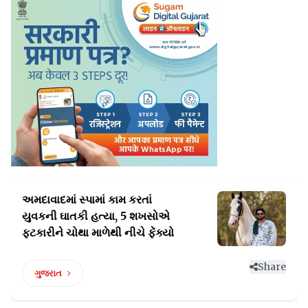
અમદાવાદમાં સ્પામાં કામ કરતાં
યુવકની ઘાતકી હત્યા,
5 શખસોએ
ફટકારીને ચોથા માળેથી નીચે ફેંક્યો
Share
ગુજરાત