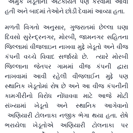
અમુક ખેડૂતોની અટકાયત પણ કરવામાં આવી
હતી અને બાદમાં તેઓને છોડી દેવામાં આવ્યા હતા.
મળતી વિગતો અનુસાર, ગુજરાતમાં છેલ્લા ઘણા
દિવસો સુરેન્દ્રનગર, મોરબી, જામનગર સહિતના
જિલ્લામાં વીજલાઇન નાખવા મુદ્દે ખેડૂતો અને વીજ
કંપની વચ્ચે વિવાદ સર્જાયો છે. ત્યારે મોરબી
જિલ્લાના જેતપર ગામમાં વીજ કંપની દ્વારા
નાખવામાં આવી રહેલી વીજલાઈન મુદ્દે પણ
સ્થાનિક ખેડૂતોમાં રોષ છે અને આ વીજ કંપનીની
કામગીરીનો વિરોધ નોંધાવવા માટે આજે મોટી
સંખ્યામાં ખેડૂતો અને સ્થાનિક આગેવાનો
અણિયારી ટોલનાકા નજીક ભેગા થયા હતા. રોષે
ભરાયેલા ખેડૂતોએ અણિયારી ટોલનાકા પર