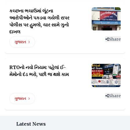
કચ્છના ભચાઉમાં લૂંટના
આરોપીઓને પકડવા ગયેલી
રાપર
પોલીસ પર હુમલો, ચાર સામે ગુનો
દાખલ
Share
ગુજરાત
RTOનો નવો નિયમ: પહેલાં ઈ-
મેમોનો
દંડ ભરો, પછી જ થશે કામ
Share
ગુજરાત
Latest News