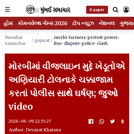
☰
E-paper
હોમ
કોમનવેલ્થ ગેમ્સ 2026
ટોપ ન્યૂઝ
નેશનલ
ગુજરા
Mumbai
morbi-farmers-protest-power-
/
gujarat
/
Samachar
line-dispute-police-clash
મોરબીમાં વીજલાઇન મુદ્દે ખેડૂતોએ
અણિયારી ટોલનાકે ચક્કાજામ
કરતાં પોલીસ સાથે ઘર્ષણ; જુઓ
video
2026-06-09 22:35:27
Author: Devayat Khatana