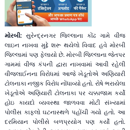
મોરબી:
સુરેન્દ્રનગર જિલ્લાના કોંઢ ગામે વીજ
લાઇન નાખવા મુદ્દે શરૂ થયેલો વિવાદ હવે મોરબી
જિલ્લામાં પણ ફેલાયો છે. મોરબી જિલ્લાના જેતપર
ગામમાં વીજ કંપની દ્વારા નાખવામાં આવી રહેલી
વીજલાઈનના વિરોધમાં આજે ખેડૂતોએ અણિયારી
ટોલનાકા નજીક વિરોધ નોંધાવ્યો હતો. રોષે ભરાયેલા
ખેડૂતોએ અણિયારી ટોલનાકા પર ચક્કાજામ કર્યો
હોઇ કાયદો વ્યવસ્થા જાળવવા મોટી સંખ્યામાં
પોલીસ કાફલો ઘટનાસ્થળે પહોંચી ગયો હતો. આ
દરમિયાન પોલીસે બળપ્રયોગ પણ કર્યો હતો.