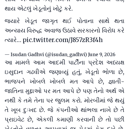
થાય એટલું ખેડૂતોનું ખોટું કરે.
જ્યારે ખેડૂત જાગૃત થઈ પોતાના સાથે થતા
અન્યાય વિરુદ્ધ અવાજ ઉઠાવે સરકારનો વિરોધ કરે
ત્યારે…
pic.twitter.com/J857zR3f4h
— Isudan Gadhvi (@isudan_gadhvi)
June 9, 2026
આ મામલે આમ આદમી પાર્ટીના પ્રદેશ અધ્યક્ષ
ઇસુદાન ગઢવીએ જણાવ્યું હતું, ખેડૂતો ભોળા છે,
ભાજપને ખોબલે ખોબલે મત આપે છે, જ્ઞાતી-
જાતિના મુદ્દાઓ પર મત આપે છે પણ તેનો અર્થ એ
નથી કે તમે તેના પર જુલમ કરો. મોરબીમાં જે થયું
તે ખૂબ દુઃખદ છે. જે કંપનીઓ થાંભલા નાખે છે તે
પ્રાઇવેટ છે, એકલી કમાણી કરવાની છે તો પછી
ખેડૂતોને વળતર આપવામાં જ પેટમાં કેમ દુખે છે.