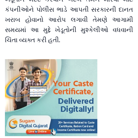
કંપનીઓને પોલીસ ભાડે આપતી સરકારની દાનત
ખરાબ હોવાનો આરોપ લગાવી તેમણે આગામી
સમયમાં આ મુદ્દે ખેડૂતોની મુશ્કેલીઓ વધવાની
ચિંતા વ્યક્ત કરી હતી.