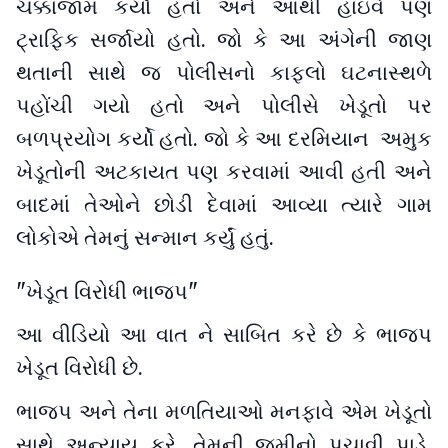
ચક્કાજામ કર્યો હતો અને આથી હાઇવે પણ
ટ્રાફિક સર્જાયો હતો. જો કે આ અંગેની જાણ
થતાની સાથે જ પોલીસનો કાફલો ઘટનાસ્થળે
પહોંચી ગયો હતો અને પોલીસે ખેડૂતો પર
બળપ્રયોગ કર્યો હતો. જો કે આ દરમિયાન અમુક
ખેડૂતોની અટકાયત પણ કરવામાં આવી હતી અને
બાદમાં તેઓને છોડી દેવામાં આવ્યા ત્યારે ગામ
લોકોએ તેમનું સન્માન કર્યું હતું.
"ખેડૂત વિરોધી ભાજપ"
આ વીડિયો આ વાત ને સાબિત કરે છે કે ભાજપ
ખેડૂત વિરોધી છે.
ભાજપ અને તેના મળતિયાઓ મનફાવે એમ ખેડૂતો
સાથે અન્યાય કરે, તેમની જમીનો પચાવી પાડે,