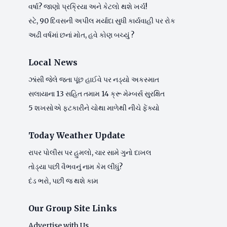
વર્ષા? જાણો પ્રક્રિયા અને કેટલો થશે ખર્ચ!
સ્ટે, 90 દિવસની અપીલ મર્યાદા સુધી કાર્યવાહી પર રોક
અઢી વર્ષમાં છનાં મોત, હવે કોણ બચ્યું ?
Local News
ઝાંસી જેલે જતા પૂંછ હાઈવે પર નડ્યો અકસ્માત
સલાયાના 13 સહિત તમામ 14 ક્રૂ મેમ્બર્સ સુરક્ષિત
5 શખસોએ ફટકારીને ચોથા માળેથી નીચે ફેંક્યો
Today Weather Update
રાપર પોલીસ પર હુમલો, ચાર સામે ગુનો દાખલ
તોડ્યા પછી વૈભવનું નામ કેમ લીધું?
દંડ ભરો, પછી જ થશે કામ
Our Group Site Links
Advertise with Us