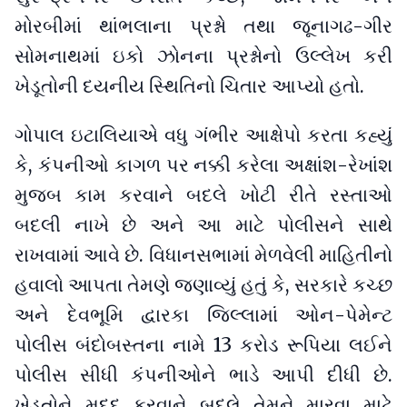
મોરબીમાં થાંભલાના પ્રશ્નો તથા જૂનાગઢ-ગીર
સોમનાથમાં ઇકો ઝોનના પ્રશ્નોનો ઉલ્લેખ કરી
ખેડૂતોની દયનીય સ્થિતિનો ચિતાર આપ્યો હતો.
ગોપાલ ઇટાલિયાએ વધુ ગંભીર આક્ષેપો કરતા કહ્યું
કે, કંપનીઓ કાગળ પર નક્કી કરેલા અક્ષાંશ-રેખાંશ
મુજબ કામ કરવાને બદલે ખોટી રીતે રસ્તાઓ
બદલી નાખે છે અને આ માટે પોલીસને સાથે
રાખવામાં આવે છે. વિધાનસભામાં મેળવેલી માહિતીનો
હવાલો આપતા તેમણે જણાવ્યું હતું કે, સરકારે કચ્છ
અને દેવભૂમિ દ્વારકા જિલ્લામાં ઓન-પેમેન્ટ
પોલીસ બંદોબસ્તના નામે 13 કરોડ રૂપિયા લઈને
પોલીસ સીધી કંપનીઓને ભાડે આપી દીધી છે.
ખેડૂતોને મદદ કરવાને બદલે તેમને મારવા માટે