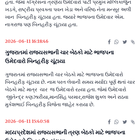
હતા. જેમાં કોંગ્રેસના ત્રણેય ઉમેદવારો પાર્ટી પ્રમુખ મલ્લિકાર્જુન
ખડગે, રાષ્ટ્રીય પ્રવક્તા પવન ખેડા અને વરિષ્ઠ નેતા મન્સૂર અલી
ખાન બિનહરીફ ચૂંટાયા હતા. જ્યારે ભાજપના ઉમેદવાર એમ.
નાગરાજ પણ બિનહરીફ ચૂંટાયા હતા.
2026-06-11 16:18:46
ગુજરાતમાં રાજયસભાની ચાર બેઠકો માટે ભાજપના
ઉમેદવારો બિનહરીફ ચૂંટાયા
ગુજરાતમાં રાજયસભાની ચાર બેઠકો માટે ભાજપના ઉમેદવારો
બિનહરીફ ચૂંટાયા છે. નામ પરત લેવાની સમય મર્યાદા પૂર્ણ થતાં ચાર
બેઠકો માટે માત્ર ચાર જ ઉમેદવારો રહ્યા હતા. જેમાં ઉમેદવારો
જીતેન્દ્ર કણઝારીયા,માનસિંહ પરમાર,રાજેશ શુક્લ અને રાઠવા
મુકેશભાઈ બિનહરીફ વિજેતા જાહેર કરાયા છે.
2026-06-11 15:40:58
મધ્યપ્રદેશમાં રાજયસભાની ત્રણ બેઠકો માટે ભાજપના