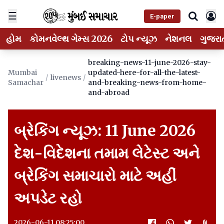
☰
E-paper
હોમ
કોમનવેલ્થ ગેમ્સ 2026
ટોપ ન્યૂઝ
નેશનલ
ગુજરા
breaking-news-11-june-2026-stay-
Mumbai
updated-here-for-all-the-latest-
/
livenews
/
Samachar
and-breaking-news-from-home-
and-abroad
બ્રેકિંગ ન્યૂઝ: 11 June 2026
દેશ-વિદેશના તમામ લેટેસ્ટ અને
બ્રેકિંગ સમાચારો માટે અહીં
અપડેટ રહો
2026-06-11 08:25:00