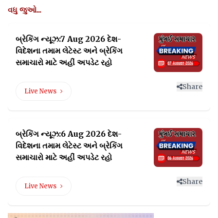
વધુ જુઓ...
બ્રેકિંગ ન્યૂઝ:7 Aug 2026 દેશ-
વિદેશના તમામ લેટેસ્ટ
અને બ્રેકિંગ
સમાચારો માટે અહીં અપડેટ રહો
Share
Live News
બ્રેકિંગ ન્યૂઝ:6 Aug 2026 દેશ-
વિદેશના તમામ લેટેસ્ટ
અને બ્રેકિંગ
સમાચારો માટે અહીં અપડેટ રહો
Share
Live News