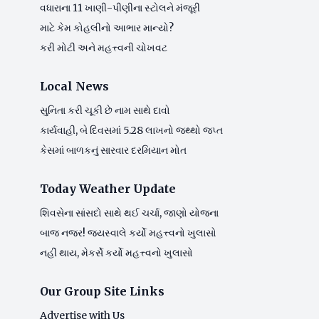
વધારાના 11 ખાણી-પીણીના સ્ટોલને મંજૂરી
માટે કેમ કોહલીનો આભાર માન્યો?
કરી મોટી અને મહત્ત્વની ચોખવટ
Local News
સુનિતા કરી ચૂકી છે નામ સાથે દાવો
કાર્યવાહી, બે દિવસમાં 5.28 લાખનો જથ્થો જપ્ત
કેસમાં બાળકનું સારવાર દરમિયાન મોત
Today Weather Update
શિવસેના સાંસદો સાથે થઈ ચર્ચા, જાણો યોજના
બાજ નજર! જયસ્વાલે કર્યો મહત્ત્વનો ખુલાસો
નહીં થાય, મેકર્સે કર્યો મહત્ત્વનો ખુલાસો
Our Group Site Links
Advertise with Us