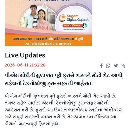
Live Updates
2026-06-11 21:32:28
પીએમ મોદીની મુલાકાત પૂર્વે ફ્રાંસે ભારતને મોટી ભેટ આપી,
રાફેલની ટેકનોલોજી ટ્રાન્સફરની જાહેરાત
પીએમ મોદીની મુલાકાત પૂર્વે ફ્રાંસે ભારતને મોટી ભેટ આપી છે.
તેમજ રાફેલ ફાઈટર જેટની ટેકનોલોજી ટ્રાન્સફર માટેની
જાહેરાત કરી છે. ફ્રાંસે આ ઉપરાંત ભારતીય શસ્ત્રોના એકીકરણ
માટે સંપૂર્ણ સહમતી વ્યક્ત કરી છે. તેમજ મેક ઇન ઈન્ડિયા આ
ડીલનો મહત્વપૂર્ણ હિસ્સો હશે.