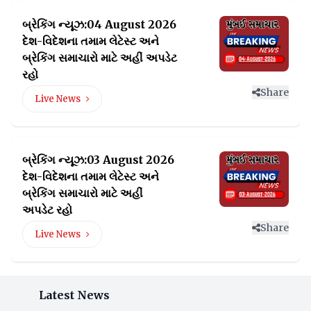
બ્રેકિંગ ન્યૂઝ:04 August 2026
દેશ-વિદેશના તમામ લેટેસ્ટ
અને
બ્રેકિંગ સમાચારો માટે અહીં અપડેટ
રહો
Share
Live News
બ્રેકિંગ ન્યૂઝ:03 August 2026
દેશ-વિદેશના તમામ લેટેસ્ટ
અને
બ્રેકિંગ સમાચારો માટે અહીં
અપડેટ રહો
Share
Live News
Latest News