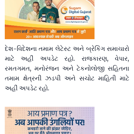
દેશ-વિદેશના તમામ લેટેસ્ટ અને બ્રેકિંગ સમાચારો
માટે અહીં અપડેટ રહો. રાજકારણ, વેપાર,
રમતગમત, મનોરંજન અને ટેકનોલોજી સહિતના
તમામ ક્ષેત્રની ઝડપી અને સચોટ માહિતી માટે
અહીં અપડેટ રહો.