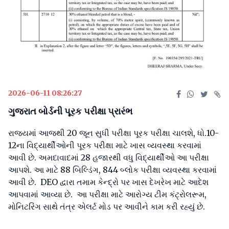
2026-06-11 08:26:27
ગુજરાત બોર્ડની પૂરક પરીક્ષા પ્રારંભ
રાજ્યમાં આજથી 20 જૂન સુધી પરીક્ષા પૂરક પરીક્ષા ચાલશે, ધો.10-
12ના વિદ્યાર્થીઓની પૂરક પરીક્ષા માટે ખાસ વ્યવસ્થા કરવામાં
આવી છે. અમદાવાદમાં 28 હજારથી વધુ વિદ્યાર્થીઓ આ પરીક્ષા
આપશે. આ માટે 88 બિલ્ડિંગ, 844 બ્લોક પરીક્ષા વ્યવસ્થા કરવામાં
આવી છે. DEO દ્વારા તમામ કેન્દ્રો પર ખાસ દેખરેખ માટે આદેશ
આપવામાં આવ્યા છે. આ પરીક્ષા માટે આરોગ્ય ટીમ કંટ્રોલરૂમ,
મોનિટરિંગ સાથે તંત્ર એલર્ટ મોડ પર આવીને કામ કરી રહ્યું છે.