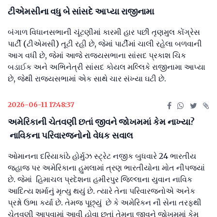
ટીએમસીના વધુ બે સાંસદે આપ્યા રાજીનામા
બંગાળ વિધાનસભાની ચૂંટણીમાં કારમી હાર પછી તૃણમુલ કોંગ્રેસ
પાર્ટી (ટીએમસી) તૂટી રહી છે, જેમાં પાર્ટીમાં ચાલી રહેલા બળવાની
આગ વધી છે, જેમાં આજે રાજ્યસભાના સાંસદ પ્રકાશ ચિક
બડાઈક અને અભિનેત્રી સાંસદ કોયલ મલ્લિકે રાજીનામા આપ્યા
છે, જેથી રાજ્યસભામાં એક સાથે ચાર સંખ્યા ઘટી છે.
2026-06-11 17:48:37
અમેરિકાની ચેતવણી છતાં જીવને જોખમમાં કેમ નાખ્યા?
નાવિકના પરિવારજનોનો વેધક સવાલ
ઓમાનના દરિયાકાંઠે હોર્મુઝ સ્ટ્રેટ નજીક બુધવારે 24 ભારતીય
જહાજ પર અમેરિકાના હુમલામાં ત્રણ ભારતીયોના મોત નીપજ્યાં
છે. જેમાં હિમાચલ પ્રદેશના હમીરપુર જિલ્લાના યુવાન નાવિક
આદિત્ય શર્માનું મૃત્યુ થયું છે. ત્યારે તેના પરિવારજનોએ અનેક
પ્રશ્નો ઉભા કર્યા છે. તેમજ પૂછ્યું છે કે અમેરિકન નૌ સેના તરફથી
ચેતવણી આપવામાં આવી હોવા છતાં તેમના જીવને જોખમમાં કેમ