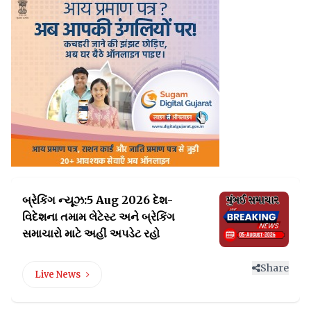
બ્રેકિંગ ન્યૂઝ:5 Aug 2026 દેશ-
વિદેશના તમામ લેટેસ્ટ
અને બ્રેકિંગ
સમાચારો માટે અહીં અપડેટ રહો
Share
Live News