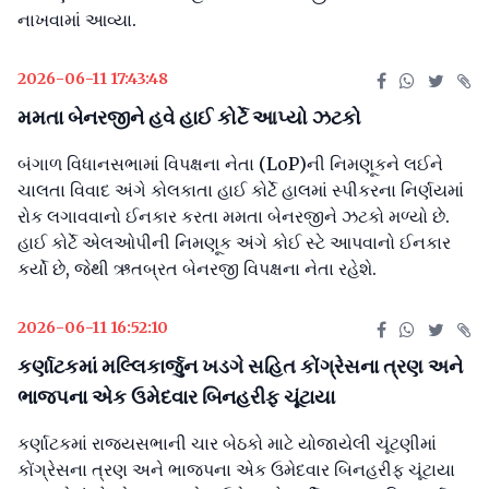
નાખવામાં આવ્યા.
2026-06-11 17:43:48
મમતા બેનરજીને હવે હાઈ કોર્ટે આપ્યો ઝટકો
બંગાળ વિધાનસભામાં વિપક્ષના નેતા (LoP)ની નિમણૂકને લઈને
ચાલતા વિવાદ અંગે કોલકાતા હાઈ કોર્ટે હાલમાં સ્પીકરના નિર્ણયમાં
રોક લગાવવાનો ઈનકાર કરતા મમતા બેનરજીને ઝટકો મળ્યો છે.
હાઈ કોર્ટે એલઓપીની નિમણૂક અંગે કોઈ સ્ટે આપવાનો ઈનકાર
કર્યો છે, જેથી ઋતબ્રત બેનરજી વિપક્ષના નેતા રહેશે.
2026-06-11 16:52:10
કર્ણાટકમાં મલ્લિકાર્જુન ખડગે સહિત કોંગ્રેસના ત્રણ અને
ભાજપના એક ઉમેદવાર બિનહરીફ ચૂંટાયા
કર્ણાટકમાં રાજ્યસભાની ચાર બેઠકો માટે યોજાયેલી ચૂંટણીમાં
કોંગ્રેસના ત્રણ અને ભાજપના એક ઉમેદવાર બિનહરીફ ચૂંટાયા