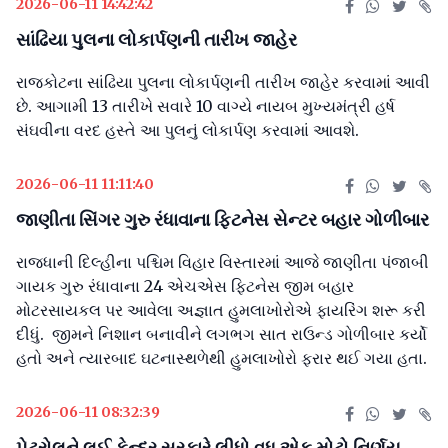
2026-06-11 14:42:42
સાંઢિયા પુલના લોકાર્પણની તારીખ જાહેર
રાજકોટના સાંઢિયા પુલના લોકાર્પણની તારીખ જાહેર કરવામાં આવી
છે. આગામી 13 તારીખે સવારે 10 વાગ્યે નાયબ મુખ્યમંત્રી હર્ષ
સંઘવીના વરદ હસ્તે આ પુલનું લોકાર્પણ કરવામાં આવશે.
2026-06-11 11:11:40
જાણીતા સિંગર ગુરુ રંધાવાના ફિટનેસ સેન્ટર બહાર ગોળીબાર
રાજધાની દિલ્હીના પશ્ચિમ વિહાર વિસ્તારમાં આજે જાણીતા પંજાબી
ગાયક ગુરુ રંધાવાના 24 એચએસ ફિટનેસ જીમ બહાર
મોટરસાયકલ પર આવેલા અજ્ઞાત હુમલાખોરોએ ફાયરિંગ શરૂ કરી
દીધું. જીમને નિશાન બનાવીને લગભગ સાત રાઉન્ડ ગોળીબાર કર્યો
હતો અને ત્યારબાદ ઘટનાસ્થળેથી હુમલાખોરો ફરાર થઈ ગયા હતા.
2026-06-11 08:32:39
પેટ્રોલને લઈ કેન્દ્ર સરકારે લીધો વધુ એક મોટો નિર્ણય