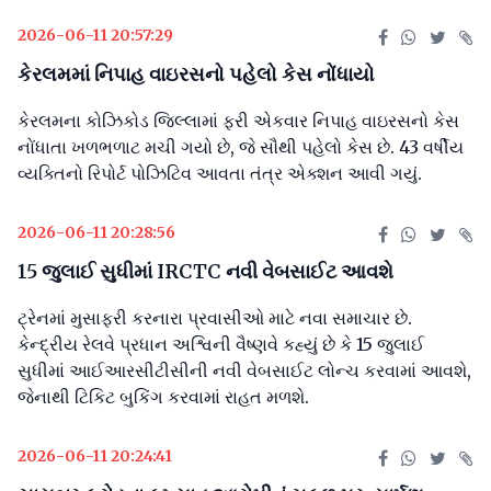
2026-06-11 20:57:29
કેરલમમાં નિપાહ વાઇરસનો પહેલો કેસ નોંધાયો
કેરલમના કોઝિકોડ જિલ્લામાં ફરી એકવાર નિપાહ વાઇરસનો કેસ
નોંધાતા ખળભળાટ મચી ગયો છે, જે સૌથી પહેલો કેસ છે. 43 વર્ષીય
વ્યક્તિનો રિપોર્ટ પોઝિટિવ આવતા તંત્ર એક્શન આવી ગયું.
2026-06-11 20:28:56
15 જુલાઈ સુધીમાં IRCTC નવી વેબસાઈટ આવશે
ટ્રેનમાં મુસાફરી કરનારા પ્રવાસીઓ માટે નવા સમાચાર છે.
કેન્દ્રીય રેલવે પ્રધાન અશ્વિની વૈષ્ણવે કહ્યું છે કે 15 જુલાઈ
સુધીમાં આઈઆરસીટીસીની નવી વેબસાઈટ લોન્ચ કરવામાં આવશે,
જેનાથી ટિકિટ બુકિંગ કરવામાં રાહત મળશે.
2026-06-11 20:24:41