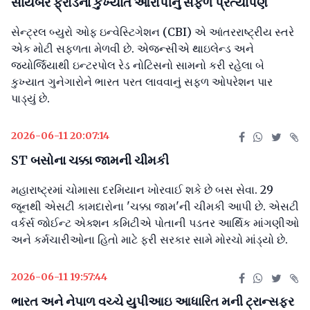
સાયબર ફ્રોડના કુખ્યાત આરોપીનું સફળ પ્રત્યાર્પણ
સેન્ટ્રલ બ્યુરો ઓફ ઇન્વેસ્ટિગેશન (CBI) એ આંતરરાષ્ટ્રીય સ્તરે
એક મોટી સફળતા મેળવી છે. એજન્સીએ થાઇલેન્ડ અને
જ્યોર્જિયાથી ઇન્ટરપોલ રેડ નોટિસનો સામનો કરી રહેલા બે
કુખ્યાત ગુનેગારોને ભારત પરત લાવવાનું સફળ ઓપરેશન પાર
પાડ્યું છે.
2026-06-11 20:07:14
ST બસોના ચક્કા જામની ચીમકી
મહારાષ્ટ્રમાં ચોમાસા દરમિયાન ખોરવાઈ શકે છે બસ સેવા. 29
જૂનથી એસટી કામદારોના 'ચક્કા જામ'ની ચીમકી આપી છે. એસટી
વર્કર્સ જોઈન્ટ એક્શન કમિટીએ પોતાની પડતર આર્થિક માંગણીઓ
અને કર્મચારીઓના હિતો માટે ફરી સરકાર સામે મોરચો માંડ્યો છે.
2026-06-11 19:57:44
ભારત અને નેપાળ વચ્ચે યુપીઆઇ આધારિત મની ટ્રાન્સફર