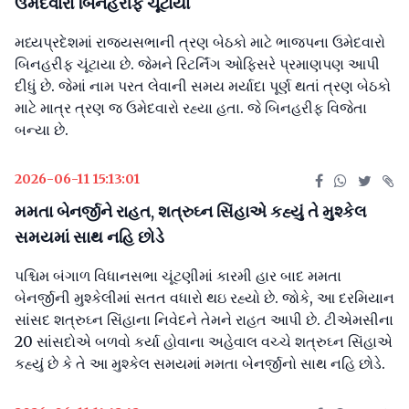
ઉમેદવારો બિનહરીફ ચૂંટાયા
મધ્યપ્રદેશમાં રાજયસભાની ત્રણ બેઠકો માટે ભાજપના ઉમેદવારો
બિનહરીફ ચૂંટાયા છે. જેમને રિટર્નિંગ ઓફિસરે પ્રમાણપણ આપી
દીધું છે. જેમાં નામ પરત લેવાની સમય મર્યાદા પૂર્ણ થતાં ત્રણ બેઠકો
માટે માત્ર ત્રણ જ ઉમેદવારો રહ્યા હતા. જે બિનહરીફ વિજેતા
બન્યા છે.
2026-06-11 15:13:01
મમતા બેનર્જીને રાહત, શત્રુઘ્ન સિંહાએ કહ્યું તે મુશ્કેલ
સમયમાં સાથ નહિ છોડે
પશ્ચિમ બંગાળ વિધાનસભા ચૂંટણીમાં કારમી હાર બાદ મમતા
બેનર્જીની મુશ્કેલીમાં સતત વધારો થઇ રહ્યો છે. જોકે, આ દરમિયાન
સાંસદ શત્રુઘ્ન સિંહાના નિવેદને તેમને રાહત આપી છે. ટીએમસીના
20 સાંસદોએ બળવો કર્યા હોવાના અહેવાલ વચ્ચે શત્રુઘ્ન સિંહાએ
કહ્યું છે કે તે આ મુશ્કેલ સમયમાં મમતા બેનર્જીનો સાથ નહિ છોડે.