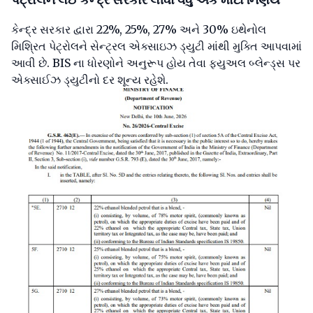
કેન્દ્ર સરકાર દ્વારા 22%, 25%, 27% અને 30% ઇથેનોલ
મિશ્રિત પેટ્રોલને સેન્ટ્રલ એક્સાઇઝ ડ્યુટી માંથી મુક્તિ આપવામાં
આવી છે. BIS ના ધોરણોને અનુરૂપ હોય તેવા ફ્યુઅલ બ્લેન્ડ્સ પર
એક્સાઈઝ ડ્યુટીનો દર શૂન્ય રહેશે.