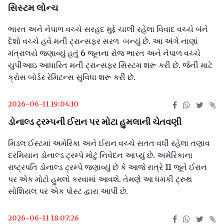
સિસ્ટમ લોન્ચ
ભારત અને નેપાળ વચ્ચે સરહદ મુદ્દે ચાલી રહેલા વિવાદ વચ્ચે બંને
દેશો વચ્ચે હવે મની ટ્રાન્સફર સરળ બન્યું છે. આ અંગે નાણાં
મંત્રાલયે જણાવ્યું હતું 6 જૂનના રોજ ભારત અને નેપાળ વચ્ચે
યુપીઆઇ આધારિત મની ટ્રાન્સફર સિસ્ટમ શરૂ કરી છે. જેની માટે
ક્રોસ બોર્ડર રેમિટન્સ સુવિધા શરૂ કરી છે.
2026-06-11 19:04:10
ડોનાલ્ડ ટ્રમ્પની ઈરાન પર મોટા હુમલાની ચેતવણી
મિડલ ઈસ્ટમાં અમેરિકા અને ઈરાન વચ્ચે સતત વધી રહેલા તણાવ
દરમિયાન ડોનાલ્ડ ટ્રમ્પે મોટું નિવેદન આપ્યું છે. અમેરિકાના
રાષ્ટ્રપતિ ડોનાલ્ડ ટ્રમ્પે જણાવ્યું છે કે આજે રાત્રે 11 જૂને ઈરાન
પર એક મોટો હુમલો કરવામાં આવશે. તેમણે આ ધમકી ટ્રુથ
સોશિયલ પર એક પોસ્ટ દ્વારા આપી છે.
2026-06-11 18:07:26