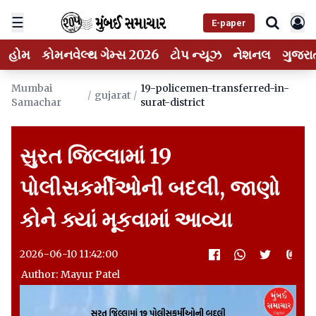
☰
E-paper
હોમ
કોમનવેલ્થ ગેમ્સ 2026
ટોપ ન્યૂઝ
નેશનલ
ગુજરા
Mumbai
19-policemen-transferred-in-
/
gujarat
/
Samachar
surat-district
સુરત જિલ્લામાં 19
પોલીસકર્મીઓની બદલી, જાણો
કોને ક્યાં મૂકવામાં આવ્યા
2026-06-10 11:42:00
Author: Mayur Patel