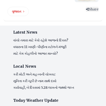
Share
ગુજરાત
Latest News
વાંચો તમારા માટે કેવો રહેશે આજનો દિવસ?
વધારાના 11 ખાણી-પીણીના સ્ટોલને મંજૂરી
માટે કેમ કોહલીનો આભાર માન્યો?
Local News
કરી મોટી અને મહત્ત્વની ચોખવટ
સુનિતા કરી ચૂકી છે નામ સાથે દાવો
કાર્યવાહી, બે દિવસમાં 5.28 લાખનો જથ્થો જપ્ત
Today Weather Update