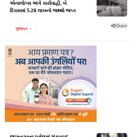
એનાલોગ્સ અંગે
કાર્યવાહી, બે
દિવસમાં 5.28 લાખનો જથ્થો જપ્ત
Share
ગુજરાત
જામનગરના ધ્રોલમાં શંકાસ્પદ