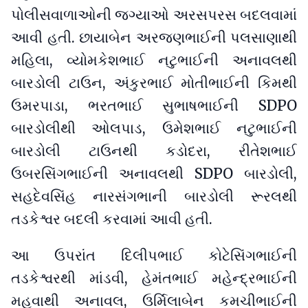
પોલીસવાળાઓની જગ્યાઓ અરસપરસ બદલવામાં
આવી હતી. છાયાબેન અરજણભાઈની પલસાણાથી
મહિલા, વ્યોમકેશભાઈ નટુભાઈની અનાવલથી
બારડોલી ટાઉન, અંકુરભાઈ મોતીભાઈની કિમથી
ઉમરપાડા, ભરતભાઈ સુભાષભાઈની SDPO
બારડોલીથી ઓલપાડ, ઉમેશભાઈ નટુભાઈની
બારડોલી ટાઉનથી કડોદરા, રીતેશભાઈ
ઉબરસિંગભાઈની અનાવલથી SDPO બારડોલી,
સહદેવસિંહ નારસંગભાની બારડોલી રૂરલથી
તડકેશ્વર બદલી કરવામાં આવી હતી.
આ ઉપરાંત દિલીપભાઈ કોટેસિંગભાઈની
તડકેશ્વરથી માંડવી, હેમંતભાઈ મહેન્દ્રભાઈની
મહુવાથી અનાવલ, ઉર્મિલાબેન કમચીભાઈની