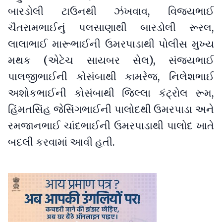
બારડોલી ટાઉનથી ઝંખવાવ, વિજયભાઈ
ચૈતરામભાઈનું પલસાણાથી બારડોલી રૂરલ,
લાલાભાઈ મારૂભાઈની ઉમરપાડાથી પોલીસ મુખ્ય
મથક (એટેચ સાયબર સેલ), સંજયભાઈ
પાલજીભાઈની કોસંબાથી કામરેજ, નિલેશભાઈ
અશોકભાઈની કોસંબાથી જિલ્લા કંટ્રોલ રૂમ,
હિંમતસિંહ જેસિંગભાઈની પાલોદથી ઉમરપાડા અને
રમજાનભાઈ ચાંદભાઈની ઉમરપાડાથી પાલોદ ખાતે
બદલી કરવામાં આવી હતી.