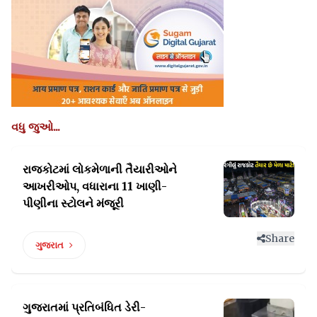
વધુ જુઓ...
રાજકોટમાં લોકમેળાની તૈયારીઓને
આખરીઓપ,
વધારાના 11 ખાણી-
પીણીના સ્ટોલને મંજૂરી
Share
ગુજરાત
ગુજરાતમાં પ્રતિબંધિત ડેરી-