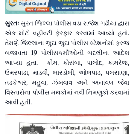
સુરતઃ
સુરત જિલ્લા પોલીસ વડા રાજેશ ગઢીયા દ્વારા
એક મોટો વહીવટી ફેરફાર કરવામાં આવ્યો હતો.
તેમણે જિલ્લાના જુદા જુદા પોલીસ સ્ટેશનોમાં ફરજ
બજાવતા 19 પોલીસકર્મીઓની બદલીના આદેશ
આપ્યા હતા. કીમ, કોસંબા, પાલોદ, કામરેજ,
ઉમરપાડા, માંડવી, બારડોલી, ઓલપાડ, પલસાણા,
તડકેશ્વર, મહુવા, ઝંખવાવ અને અનાવલ જેવા
વિસ્તારોના પોલીસ મથકોમાં નવી નિમણૂકો કરવામાં
આવી હતી.