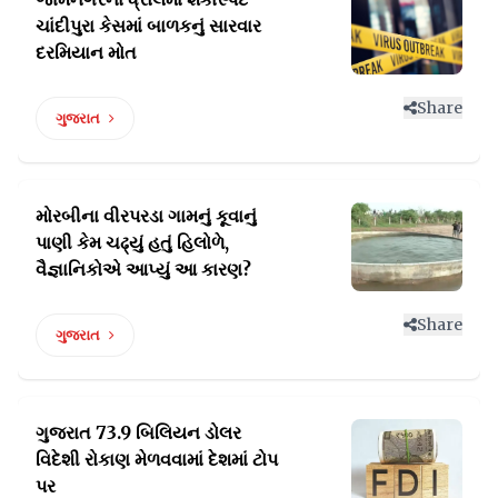
ચાંદીપુરા
કેસમાં બાળકનું સારવાર
દરમિયાન મોત
Share
ગુજરાત
મોરબીના વીરપરડા ગામનું કૂવાનું
પાણી કેમ ચઢ્યું
હતું હિલોળે,
વૈજ્ઞાનિકોએ આપ્યું આ કારણ?
Share
ગુજરાત
ગુજરાત 73.9 બિલિયન ડોલર
વિદેશી રોકાણ
મેળવવામાં દેશમાં ટોપ
પર