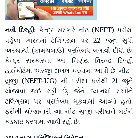
નવી દિલ્હી:
કેન્દ્ર સરકારે નીટ (NEET) પરીક્ષા
પહેલા ભારતમાં ટેલિગ્રામ પર 22 જૂન સુધી
અસ્થાયી (કામચલાઉ) પ્રતિબંધ લગાવી દીધો છે.
કેન્દ્ર સરકારના આ નિર્ણય વિરુદ્ધ દિલ્હી
હાઈકોર્ટમાં અરજી દાખલ કરવામાં આવી છે. નીટ-
યુજી (NEET-UG) ની પરીક્ષા ફરીથી 21 જૂને
યોજાવા જઈ રહી છે, જેને ધ્યાનમાં રાખીને
ટેલિગ્રામ પર પ્રતિબંધ મૂકવામાં આવ્યો હતો.
ફરીથી યોજાનારી આ નીટ-યુજી પરીક્ષાને લઈને
કડકાઇ કરવામાં આવી રહી છે.