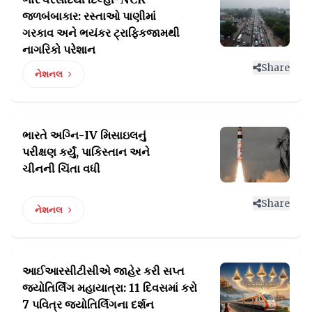
જળબંબાકાર: રસ્તાઓ પાણીમાં
ગરકાવ અને ભયંકર ટ્રાફિકજામથી
નાગરિકો પરેશાન
Share
નેશનલ
ભારતે અગ્નિ-IV મિસાઇલનું
પરીક્ષણ કર્યું,
પાકિસ્તાન અને
ચીનની ચિંતા વધી
Share
નેશનલ
આઈઆરસીટીસીએ જાહેર કરી સપ્ત
જ્યોતિર્લિંગ મહાયાત્રા:
11 દિવસમાં કરો
7 પવિત્ર જ્યોતિર્લિંગના દર્શન