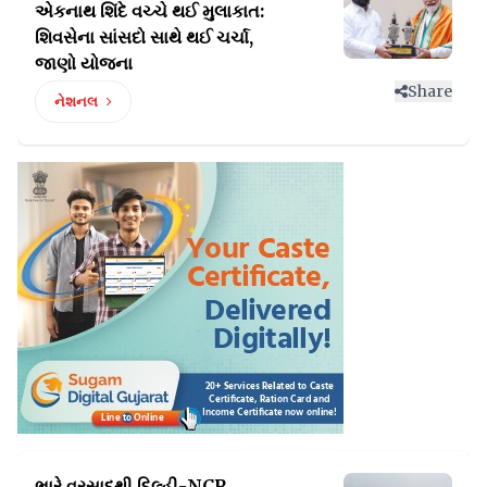
એકનાથ શિંદે વચ્ચે થઈ મુલાકાત:
શિવસેના સાંસદો સાથે થઈ ચર્ચા,
જાણો યોજના
Share
નેશનલ
ભારે વરસાદથી દિલ્હી-NCR