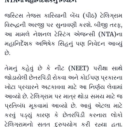
NTAના મહાનિર્દેશકનું નિવેદન
જસ્ટિસ તેજસ કારિયાની બેંચ (પીઠ) ટેલિગ્રામ
વિરુદ્ધની અરજી પર સુનાવણી કરશે. બીજી તરફ,
આ મામલે નેશનલ ટેસ્ટિંગ એજન્સી (NTA)ના
મહાનિર્દેશક અભિષેક સિંહનું પણ નિવેદન આવ્યું
છે.
તેમનું કહેવું છે કે નીટ (NEET) પરીક્ષા સાથે
જોડાયેલી છેતરપિંડી રોકવા અને કોઈપણ પ્રકારના
ખોટા પ્રચારને અટકાવવા માટે આ નિર્ણય લેવામાં
આવ્યો છે. ટેલિગ્રામ પર માત્ર થોડા સમય માટે જ
પ્રતિબંધ મૂકવામાં આવ્યો છે. આવું એટલા માટે
કરવું પડ્યું કારણ કે છેતરપિંડી કરનારા લોકો
ટેલિગ્રામનો સતત દુરુપયોગ કરી રહ્યા હતા.