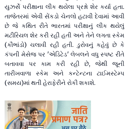
યુઝર્સે પરીક્ષાના લીક થયેલા પ્રશ્નો શેર કર્યા હતા.
તાજેતરમાં એવી સેંકડો ચેનલો હટાવી દેવામાં આવી
છે જે કથિત રીતે ભારતમાં પરીક્ષાનું લીક થયેલું
મટીરિયલ શેર કરી રહી હતી અને તેને લગતા સ્કેમ
(કૌભાંડો) ચલાવી રહી હતી. ડુરોવનું કહેવું છે કે
કંપની મેસેજ પર 'એડિટેડ' લેબલને વધુ સ્પષ્ટ રીતે
બતાવવા પર કામ કરી રહી છે, જેથી જૂની
તારીખવાળા સ્કેમ અને કન્ટેન્ટના ટાઈમસ્ટેમ્પ
(સમય)માં થતી હેરાફેરીને રોકી શકાશે.