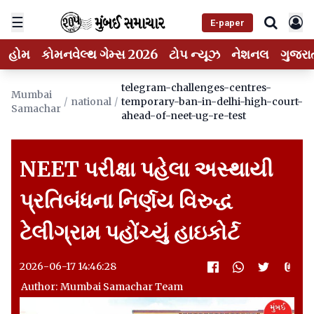
☰
E-paper
હોમ
કોમનવેલ્થ ગેમ્સ 2026
ટોપ ન્યૂઝ
નેશનલ
ગુજરા
telegram-challenges-centres-
Mumbai
/
national
/
temporary-ban-in-delhi-high-court-
Samachar
ahead-of-neet-ug-re-test
NEET પરીક્ષા પહેલા અસ્થાયી
પ્રતિબંધના નિર્ણય વિરુદ્ધ
ટેલીગ્રામ પહોંચ્યું હાઇકોર્ટ
2026-06-17 14:46:28
Author: Mumbai Samachar Team