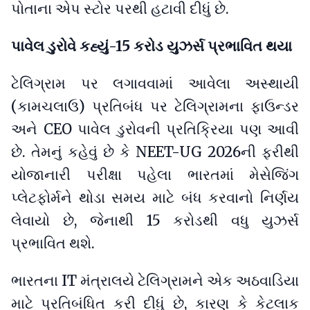
પોતાના એપ સ્ટોર પરથી હટાવી દીધું છે.
પાવેલ ડુરોવે કહ્યું-15 કરોડ યુઝર્સ પ્રભાવિત થયા
ટેલિગ્રામ પર લગાવવામાં આવેલા અસ્થાયી
(કામચલાઉ) પ્રતિબંધ પર ટેલિગ્રામના ફાઉન્ડર
અને CEO પાવેલ ડુરોવની પ્રતિક્રિયા પણ આવી
છે. તેમનું કહેવું છે કે NEET-UG 2026ની ફરીથી
યોજાનારી પરીક્ષા પહેલા ભારતમાં મેસેજિંગ
પ્લેટફોર્મને થોડા સમય માટે બંધ કરવાનો નિર્ણય
લેવાયો છે, જેનાથી 15 કરોડથી વધુ યુઝર્સ
પ્રભાવિત થશે.
ભારતના IT મંત્રાલયે ટેલિગ્રામને એક અઠવાડિયા
માટે પ્રતિબંધિત કરી દીધું છે, કારણ કે કેટલાક