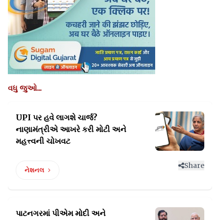
વધુ જુઓ...
UPI પર હવે લાગશે ચાર્જ?
નાણામંત્રીએ આખરે
કરી મોટી અને
મહત્ત્વની ચોખવટ
Share
નેશનલ
પાટનગરમાં પીએમ મોદી અને