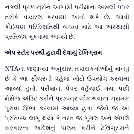
નકલી પ્રશ્નપત્રોને આગામી પરીક્ષાના અસલી પેપર
તરીકે વાયરલ કરવામાં આવી શકે છે. આવી
કોઈપણ પરિસ્થિતિથી બચવા માટે આ અસ્થાયી
પ્રતિબંધ મૂકવામાં આવ્યો છે.
એપ સ્ટોર પરથી હટાવી દેવાયું ટેલિગ્રામ
NTAના જણાવ્યા અનુસાર, તપાસકર્તાઓનું માનવું
છે કે આ ફીચરનો પહેલા ખોટો ઉપયોગ કરવામાં
આવ્યો હતો. પરીક્ષાના પેપર વહેંચાઈ ગયા પછી
મેસેજ એડિટ કરીને પ્રશ્નપત્ર લીક થવાના ભ્રામક
પુરાવા ઊભા કરવામાં આવ્યા હતા. જેવો જ આ
પ્રતિબંધ લાગુ થયો કે તરત જ ગૂગલ અને એપલે
સરકારના આદેશનું પાલન કરીને ટેલિગ્રામને