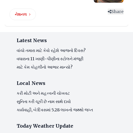
Share
નેશનલ
Latest News
વાંચો તમારા માટે કેવો રહેશે આજનો દિવસ?
વધારાના 11 ખાણી-પીણીના સ્ટોલને મંજૂરી
માટે કેમ કોહલીનો આભાર માન્યો?
Local News
કરી મોટી અને મહત્ત્વની ચોખવટ
સુનિતા કરી ચૂકી છે નામ સાથે દાવો
કાર્યવાહી, બે દિવસમાં 5.28 લાખનો જથ્થો જપ્ત
Today Weather Update