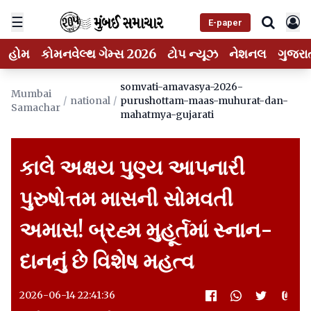
☰
E-paper
હોમ
કોમનવેલ્થ ગેમ્સ 2026
ટોપ ન્યૂઝ
નેશનલ
ગુજરા
somvati-amavasya-2026-
Mumbai
/
national
/
purushottam-maas-muhurat-dan-
Samachar
mahatmya-gujarati
કાલે અક્ષય પુણ્ય આપનારી
પુરુષોત્તમ માસની સોમવતી
અમાસ! બ્રહ્મ મુહૂર્તમાં સ્નાન-
દાનનું છે વિશેષ મહત્વ
2026-06-14 22:41:36