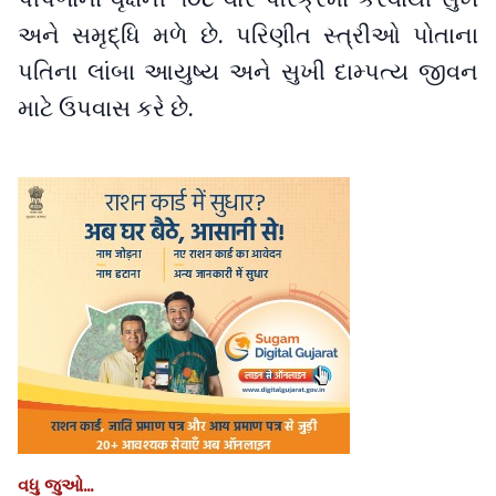
અને સમૃદ્ધિ મળે છે. પરિણીત સ્ત્રીઓ પોતાના
પતિના લાંબા આયુષ્ય અને સુખી દામ્પત્ય જીવન
માટે ઉપવાસ કરે છે.
વધુ જુઓ...