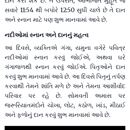
દાન કરી શકે છે. તે ઉપરાંત, અભિજિત મુહૂર્ત જે
સવારે 11:54 થી બપોરે 12:50 સુધી ચાલે છે તે દાન
અને સ્નાન માટે પણ શુભ માનવામાં આવે છે.
નદીઓમાં સ્નાન અને દાનનું મહત્વ
આ દિવસે, વ્યક્તિએ ગંગા, યમુના વગેરે પવિત્ર
નદીઓમાં સ્નાન કરવું જોઈએ, અથવા ઘરે
ગંગાજળથી સ્નાન કરવું જોઈએ. પિતૃઓને દાન
કરવું શુભ માનવામાં આવે છે. આ દિવસે પિતૃનું તર્પણ
કરવાથી તેમને શાંતિ મળે છે અને તેમના આશીર્વાદ
પરિવાર પર રહે છે. સોમવતી અમાસ પર
જરૂરિયાતમંદોને ચોખા, લોટ, કઠોળ, ખાંડ, મીઠાઈ
અને ફળોનું દાન કરવું શુભ માનવામાં આવે છે.