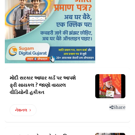
મોદી સરકાર આધાર કાર્ડ પર આપશે
ફ્રી
સાયકલ ? જાણો વાયરલ
વીડિયોની હકીકત
Share
નેશનલ