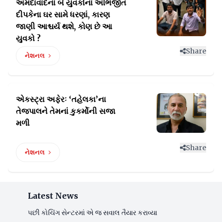
અમદાવાદના બે યુવકોનાં અભિજીત
દીપકેના ઘર સામે
ધરણાં, કારણ
જાણી આશ્ચર્ય થશે, કોણ છે આ
યુવકો ?
Share
નેશનલ
એકસ્ટ્રા અફેરઃ ‘તહેલકા’ના
તેજપાલને
તેમનાં કુકર્મોની સજા
મળી
Share
નેશનલ
Latest News
પછી કોચિંગ સેન્ટરમાં એ જ સવાલ તૈયાર કરાવ્યા