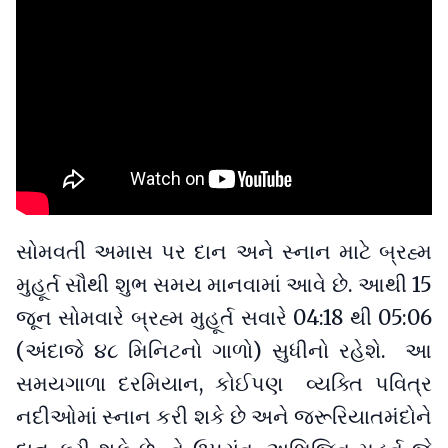
સોમવતી અમાસ પર દાન અને સ્નાન માટે બ્રહ્મ
મુહૂર્ત સૌથી શુભ સમય માનવામાં આવે છે. આથી 15
જૂન સોમવારે બ્રહ્મ મુહૂર્ત સવારે 04:18 થી 05:06
(અંદાજે ૪૮ મિનિટનો ગાળો) સુધીનો રહેશે. આ
સમયગાળા દરમિયાન, કોઈપણ વ્યક્તિ પવિત્ર
નદીઓમાં સ્નાન કરી શકે છે અને જરૂરિયાતમંદોને