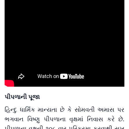
પીપળાની પૂજા
હિન્દુ ધાર્મિક માન્યતા છે કે સોમવતી અમાસ પર
ભગવાન વિષ્ણુ પીપળાના વૃક્ષમાં નિવાસ કરે છે.
પીપળાના વૃક્ષની ૧૦૮ વાર પરિક્રમા કરવાથી સુખ