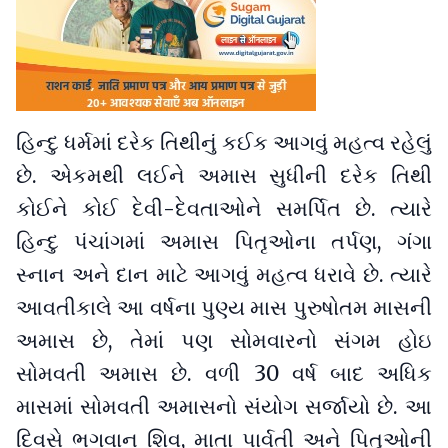
હિન્દુ ધર્મમાં દરેક તિથીનું કઈક આગવું મહત્વ રહેલું
છે. એકમથી લઈને અમાસ સુધીની દરેક તિથી
કોઈને કોઈ દેવી-દેવતાઓને સમર્પિત છે. ત્યારે
હિન્દુ પંચાંગમાં અમાસ પિતૃઓના તર્પણ, ગંગા
સ્નાન અને દાન માટે આગવું મહત્વ ધરાવે છે. ત્યારે
આવતીકાલે આ વર્ષના પુણ્ય માસ પુરુષોતમ માસની
અમાસ છે, તેમાં પણ સોમવારનો સંગમ હોઇ
સોમવતી અમાસ છે. વળી 30 વર્ષ બાદ અધિક
માસમાં સોમવતી અમાસનો સંયોગ સર્જાયો છે. આ
દિવસે ભગવાન શિવ, માતા પાર્વતી અને પિતૃઓની