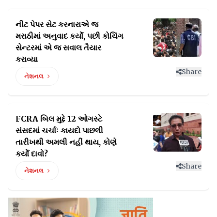
નીટ પેપર સેટ કરનારાએ જ
મરાઠીમાં અનુવાદ કર્યો,
પછી કોચિંગ
સેન્ટરમાં એ જ સવાલ તૈયાર
કરાવ્યા
Share
નેશનલ
FCRA બિલ મુદ્દે 12 ઓગસ્ટે
સંસદમાં ચર્ચાઃ કાયદો પાછલી
તારીખથી અમલી નહીં થાય, કોણે
કર્યો દાવો?
Share
નેશનલ