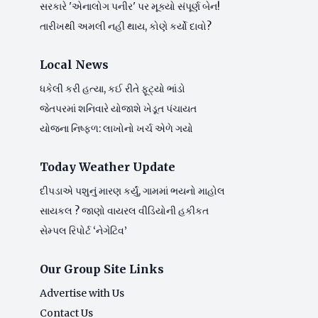
સરકારે 'એનાલોગ પનીર' પર મૂક્યો સંપૂર્ણ બેન!
તારીખથી અમલી નહીં થાય, કોણે કર્યો દાવો?
Local News
ધકેલી કરી હત્યા, કઈ રીતે ફૂટ્યો ભાંડો
જેતપરમાં શનિવારે યોજાશે ખેડૂત પંચાયત
યોજના નિષ્ફળ: લાખોનો ખર્ચ એળે ગયો
Today Weather Update
દીપડાએ પશુનું મારણ કર્યું, ગામમાં ભયનો માહોલ
સાયકલ ? જાણો વાયરલ વીડિયોની હકીકત
સેમ્પલ રિપોર્ટ ‘નેગેટિવ’
Our Group Site Links
Advertise with Us
Contact Us