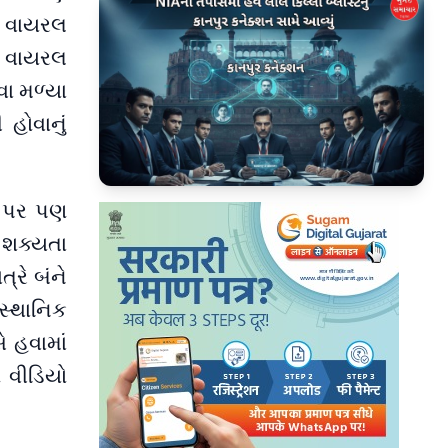
ર વાયરલ
. વાયરલ
વા મળ્યા
હોવાનું
▶
ર પર પણ
 શક્યતા
્રે બંને
સ્થાનિક
 હવામાં
 વીડિયો