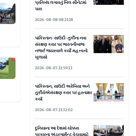
પ્રતિબંધ લગાવતું બિલ સીનેટમાં
ડ પર પડી બસ, 7 લોકોના મોત, અનેક ઘાયલ
પાસ
2026-08-08 08:21:18
પાકિસ્તાન-સાઉદી-તુર્કીના નવા
સંરક્ષણ કરાર પર ભારતનીબાજ
નજર! જયસ્વાલે કર્યો મહત્ત્વનો
ખુલાસો
ું સફળ પરીક્ષણ, જુઓ વીડિયો
2026-08-07 21:59:13
પાકિસ્તાન, સાઉદી અરેબિયા અને
તુર્કીયેએસંરક્ષણ કરાર પર હસ્તાક્ષર
કર્યા
2026-08-07 21:32:02
દુનિયાના આ દેશમાં ચોક્કસ
પ્રકારના અંડરગાર્મેન્ટ વેચવામાટે