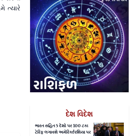
ે ત્યારે
દેશ વિદેશ
ભારત સહિત 5 દેશો પર 100 ટકા
ટેરિફ લગાવશે અમેરિકા!રશિયા પર