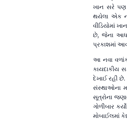
ખાન સરે પણ 
થયેલા એક ન
વીડિયોમાં ખાન
છે, જેના આધા
પ્રકાશમાં આવ્ય
આ નવા વળાંક 
કાયદાકીય સક
દેખાઈ રહી છે
સંસ્થાઓના મ
સૂત્રોના જણા
ગોળીબાર કર્
મોબાઈલમાં કે