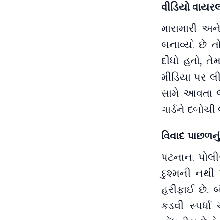
વીડિયો વાયરલ
મારામારી અ
બનાવ્યો છે ત
દીધો હતો, ત
મીડિયા પર લ
સામે આવતા 
ગાર્ડને દબોચી
વિવાદ પાછળનુ
પટનાના પોલ
દુશ્મની નથી પ
હરીફાઈ છે. બ
કડવી સ્પર્ધ