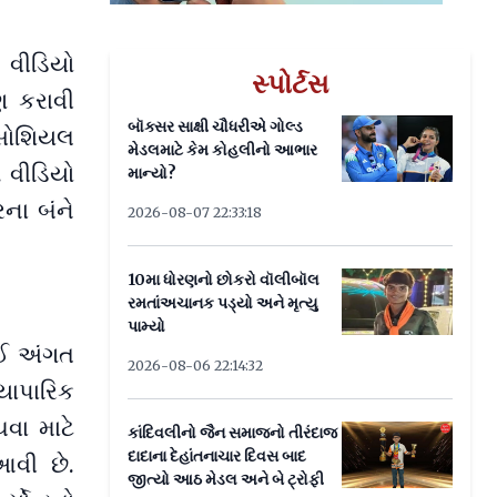
 વીડિયો
સ્પોર્ટસ
ણ કરાવી
બૉક્સર સાક્ષી ચૌધરીએ ગોલ્ડ
 સોશિયલ
મેડલમાટે કેમ કોહલીનો આભાર
 વીડિયો
માન્યો?
ના બંને
2026-08-07 22:33:18
10મા ધોરણનો છોકરો વૉલીબૉલ
રમતાંઅચાનક પડ્યો અને મૃત્યુ
પામ્યો
ોઈ અંગત
2026-08-06 22:14:32
્યાપારિક
ચવા માટે
કાંદિવલીનો જૈન સમાજનો તીરંદાજ
દાદાના દેહાંતનાચાર દિવસ બાદ
આવી છે.
જીત્યો આઠ મેડલ અને બે ટ્રોફી