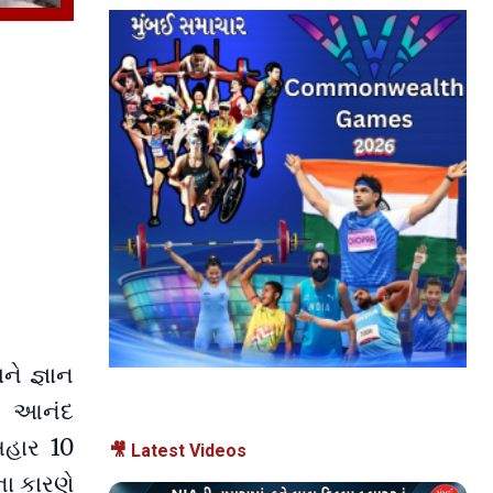
ે જ્ઞાન
ન આનંદ
બહાર 10
🎥 Latest Videos
ના કારણે