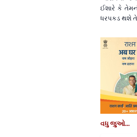
ઈશારે કે તેમન
ધરપકડ થશે તેવુ
વધુ જુઓ...