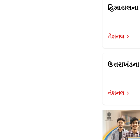
નેશનલ
નેશનલ