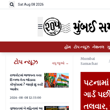
Sat Aug 08 2026
☰
હોમ
ટોપ ન્યૂઝ
નેશનલ
ગ
Mumbai
ટોપ ન્યૂઝ
વધુ જુઓ →
Samachar
રાજકોટમાં ભાજપના કયા
દિગ્ગજ નેતા જોડાયા
પટનામાં
કોંગ્રેસમાં ? જાણો શું કર્યો
આક્ષેપ
ગાર્ડ 
2026-08-08 12:33:00
તલવાર, 
ગુજરાતમાં બે મહિનામાં આ