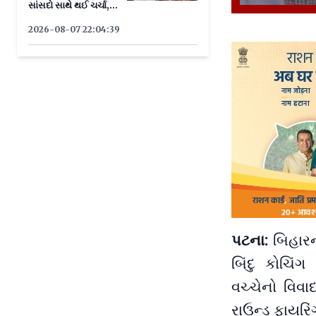
સાંસદો સાથે થઈ ચર્ચા,
જાણો યોજના
2026-08-07 22:04:39
પટના:
બિહારન
બિંદુ કોચિ
વચ્ચેનો વિવ
રાઉન્ડ ફાયરિં