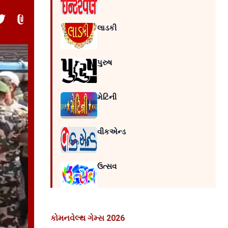
લાડકી
પુરુષ
મેટિની
વીકએન્ડ
ઉત્સવ
કોમનવેલ્થ ગેમ્સ 2026