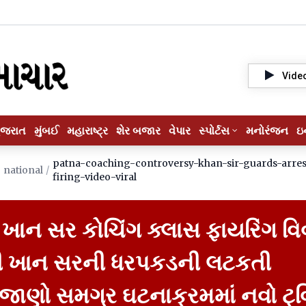
Vide
ુજરાત
મુંબઈ
મહારાષ્ટ્ર
શેર બજાર
વેપાર
સ્પોર્ટસ
મનોરંજન
ઇ
patna-coaching-controversy-khan-sir-guards-arres
/
national
/
firing-video-viral
 ખાન સર કોચિંગ ક્લાસ ફાયરિંગ વિ
પછી ખાન સરની ધરપકડની લટકતી
જાણો સમગ્ર ઘટનાક્રમમાં નવો ટ્વ