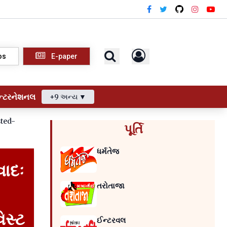
os
E-paper
ન્ટરનેશનલ
+9 અન્ય ▼
ted-
પૂર્તિ
ધર્મતેજ
વાદઃ
તરોતાજા
િસ્ટ
ઈન્ટરવલ