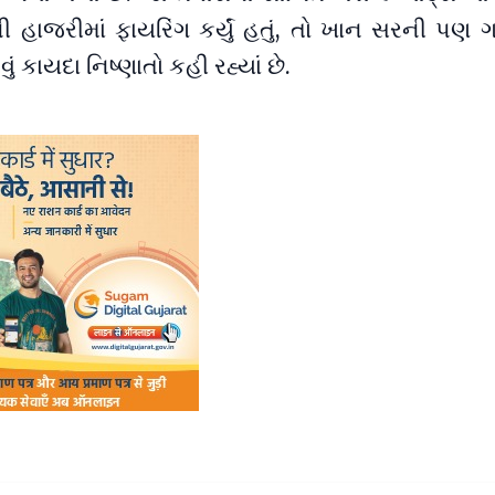
ી હાજરીમાં ફાયરિંગ કર્યું હતું, તો ખાન સરની પણ ગમ
ં કાયદા નિષ્ણાતો કહી રહ્યાં છે.