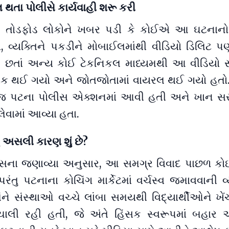
 થતા પોલીસે કાર્યવાહી શરૂ કરી
ને તોડફોડ લોકોને ખબર પડી કે કોઈએ આ ઘટનાનો
ો, વ્યક્તિને પકડીને મોબાઈલમાંથી વીડિયો ડિલિટ પ
ેમ છતાં અન્ય કોઈ ટેકનિકલ માધ્યમથી આ વીડિયો
ીક થઈ ગયો અને જોતજોતામાં વાયરલ થઈ ગયો હતો.
જ પટના પોલીસ એક્શનમાં આવી હતી અને ખાન સર
 લેવામાં આવ્યા હતા.
ં અસલી કારણ શું છે?
ીસના જણાવ્યા અનુસાર, આ સમગ્ર વિવાદ પાછળ ક
રંતુ પટનાના કોચિંગ માર્કેટમાં વર્ચસ્વ જમાવવાની વ
ંને સંસ્થાઓ વચ્ચે લાંબા સમયથી વિદ્યાર્થીઓને ખેં
ા ચાલી રહી હતી, જે અંતે હિંસક સ્વરૂપમાં બહાર 