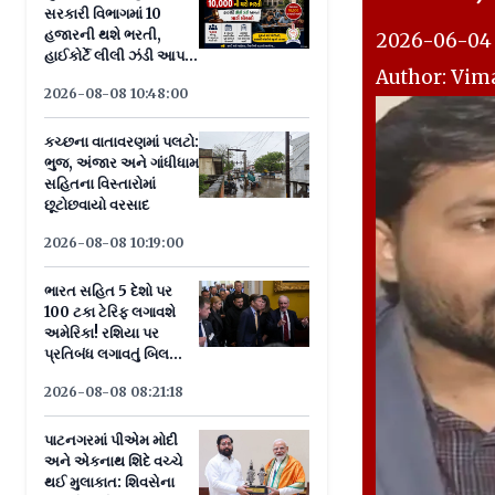
સરકારી વિભાગમાં 10
હજારની થશે ભરતી,
2026-06-04 
હાઈકોર્ટે લીલી ઝંડી આપતાં
Author: Vima
માર્ગ મોકળો
2026-08-08 10:48:00
કચ્છના વાતાવરણમાં પલટો:
ભુજ, અંજાર અને ગાંધીધામ
સહિતના વિસ્તારોમાં
છૂટોછવાયો વરસાદ
2026-08-08 10:19:00
ભારત સહિત 5 દેશો પર
100 ટકા ટેરિફ લગાવશે
અમેરિકા! રશિયા પર
પ્રતિબંધ લગાવતું બિલ
સીનેટમાં પાસ
2026-08-08 08:21:18
પાટનગરમાં પીએમ મોદી
અને એકનાથ શિંદે વચ્ચે
થઈ મુલાકાત: શિવસેના