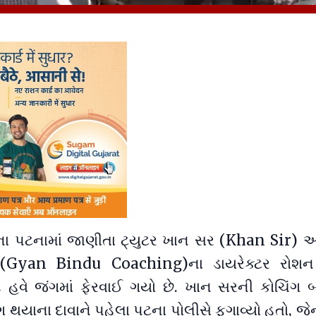
ા પટનામાં જાણીતા ટ્યુટર ખાન સર (Khan Sir) અન
ંગ (Gyan Bindu Coaching)ના ડાયરેક્ટર રોશ
ાદ હવે જંગમાં ફેરવાઈ ગયો છે. ખાન સરની કોચિંગ 
ગ થયાના દાવાને પહેલા પટના પોલીસે ફગાવ્યો હતો, જે