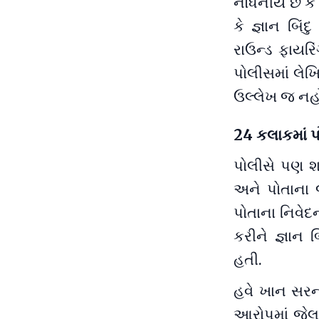
નોંધનીય છે કે
કે જ્ઞાન બિં
રાઉન્ડ ફાયરિં
પોલીસમાં લેખ
ઉલ્લેખ જ નહ
24 કલાકમાં પ
પોલીસે પણ શ
અને પોતાના 
પોતાના નિવેદ
કરીને જ્ઞાન
હતી.
હવે ખાન સરની
આરોપમાં જેલ 