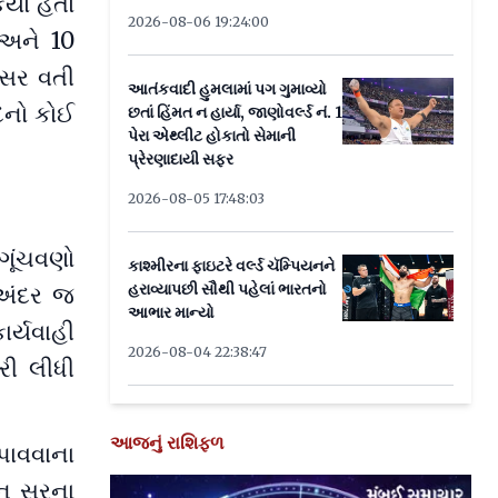
ર્યો હતો
2026-08-06 19:24:00
 અને 10
ન સર વતી
આતંકવાદી હુમલામાં પગ ગુમાવ્યો
્દનો કોઈ
છતાં હિંમત ન હાર્યા, જાણોવર્લ્ડ નં. 1
પેરા એથ્લીટ હોકાતો સેમાની
પ્રેરણાદાયી સફર
2026-08-05 17:48:03
ગૂંચવણો
કાશ્મીરના ફાઇટરે વર્લ્ડ ચૅમ્પિયનને
હરાવ્યાપછી સૌથી પહેલાં ભારતનો
 અંદર જ
આભાર માન્યો
ર્યવાહી
2026-08-04 22:38:47
રી લીધી
આજનું રાશિફળ
પાવવાના
ાન સરના