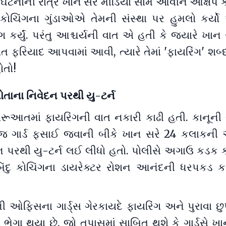
 ઘટનાની રાત્રે ખાન સરે મીડિયા સામે આવીને આક્ષેપ ક
દુ કોચિંગના ગુંડાઓએ તેમની સંસ્થા પર હુમલો કર્યો
ગ કર્યું. પરંતુ આશ્ચર્યની વાત એ હતી કે જ્યારે ખા
િત ફરિયાદ આપવામાં આવી, ત્યારે તેમાં 'ફાયરિંગ' શબ
ોતો!
ોતાના નિવેદન પરથી યુ-ટર્ન
રૂઆતમાં ફાયરિંગની વાત નકારી કાઢી હતી. કાનૂની 
જ ગાર્ડ ફસાઈ જવાની બીકે ખાન સરે 24 કલાકની
ન પરથી યુ-ટર્ન લઈ લીધો હતો. પોલીસે અગાઉ કડક કા
 બિંદુ કોચિંગના ડાયરેક્ટર રોશન આનંદની ધરપકડ ક
 ઓફિસના ગાર્ડ્સ ગેરકાયદે ફાયરિંગ અને પુરાવા છુ
ભેગા થયા છે. જો તપાસમાં સાબિત થશે કે ગાર્ડ્સે ખ