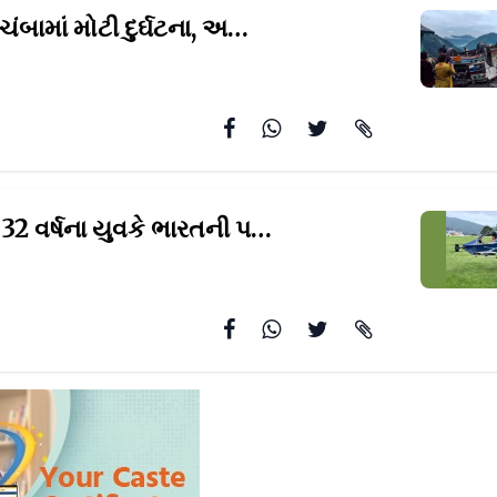
હિમાચલના ચંબામાં મોટી દુર્ઘટના, અચાનક પહાડ પરથી
નીચે રો
ઉત્તરાખંડના 32 વર્ષના યુવકે ભારતની પહેલી ફ્લાઈંગ
કારનું કર્ય