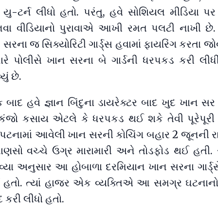
યુ-ટર્ન લીધો હતો. પરંતુ, હવે સોશિયલ મીડિયા પ
વા વીડિયાનો પુરાવાએ આખી રમત પલટી નાખી છે
 સરના જ સિક્યોરિટી ગાર્ડ્સ હવામાં ફાયરિંગ કરતા જો
રે પોલીસે ખાન સરના બે ગાર્ડની ધરપકડ કરી લીધી 
ું છે.
બાદ હવે જ્ઞાન બિંદુના ડાયરેક્ટર બાદ ખુદ ખાન સ
ંજો કસાય એટલે કે ધરપકડ થઈ શકે તેવી પૂરેપૂરી
. પટનામાં આવેલી ખાન સરની કોચિંગ બહાર 2 જૂનની રાત
ાણસો વચ્ચે ઉગ્ર મારામારી અને તોડફોડ થઈ હતી. 
વ્યા અનુસાર આ હોબાળા દરમિયાન ખાન સરના ગાર્ડ્સે
યો હતો. ત્યાં હાજર એક વ્યક્તિએ આ સમગ્ર ઘટનાનો
દ કરી લીધો હતો.