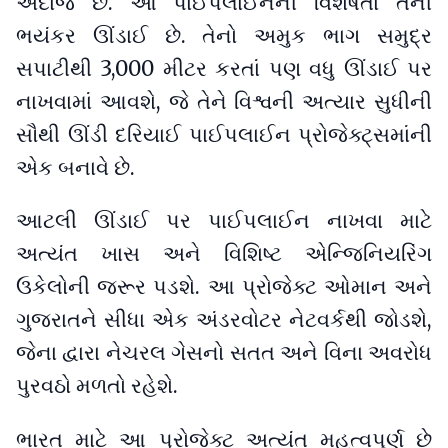
અંદાજ છે. આ પાઈપલાઈનની વિશેષતા તેની
ભયંકર ઊંડાઈ છે. તેનો અમુક ભાગ સમુદ્ર
સપાટીથી 3,000 મીટર કરતાં પણ વધુ ઊંડાઈ પર
નાખવામાં આવશે, જે તેને વિશ્વની અત્યાર સુધીની
સૌથી ઊંડી દરિયાઈ પાઈપલાઈન પ્રોજેક્ટ્સમાંની
એક બનાવે છે.
આટલી ઊંડાઈ પર પાઈપલાઈન નાખવા માટે
અત્યંત ખાસ અને વિશિષ્ટ એન્જિનિયરિંગ
ઉકેલોની જરૂર પડશે. આ પ્રોજેક્ટ ઓમાન અને
ગુજરાતને સીધા એક અંડરવોટર નેટવર્કથી જોડશે,
જેના દ્વારા નેચરલ ગેસનો સતત અને વિના અવરોધ
પુરવઠો મળતો રહેશે.
ભારત માટે આ પ્રોજેક્ટ અત્યંત મહત્વપૂર્ણ છે