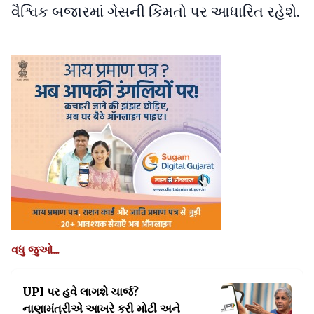
વૈશ્વિક બજારમાં ગેસની કિંમતો પર આધારિત રહેશે.
વધુ જુઓ...
UPI પર હવે લાગશે ચાર્જ?
નાણામંત્રીએ આખરે
કરી મોટી અને