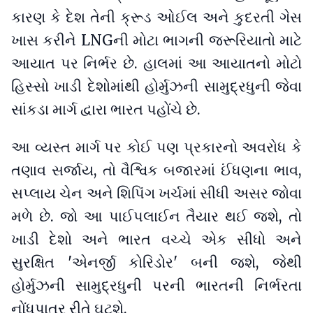
કારણ કે દેશ તેની ક્રૂડ ઓઈલ અને કુદરતી ગેસ
ખાસ કરીને LNGની મોટા ભાગની જરૂરિયાતો માટે
આયાત પર નિર્ભર છે. હાલમાં આ આયાતનો મોટો
હિસ્સો ખાડી દેશોમાંથી હોર્મુઝની સામુદ્રધુની જેવા
સાંકડા માર્ગ દ્વારા ભારત પહોંચે છે.
આ વ્યસ્ત માર્ગ પર કોઈ પણ પ્રકારનો અવરોધ કે
તણાવ સર્જાય, તો વૈશ્વિક બજારમાં ઈંધણના ભાવ,
સપ્લાય ચેન અને શિપિંગ ખર્ચમાં સીધી અસર જોવા
મળે છે. જો આ પાઈપલાઈન તૈયાર થઈ જશે, તો
ખાડી દેશો અને ભારત વચ્ચે એક સીધો અને
સુરક્ષિત 'એનર્જી કોરિડોર' બની જશે, જેથી
હોર્મુઝની સામુદ્રધુની પરની ભારતની નિર્ભરતા
નોંધપાત્ર રીતે ઘટશે.