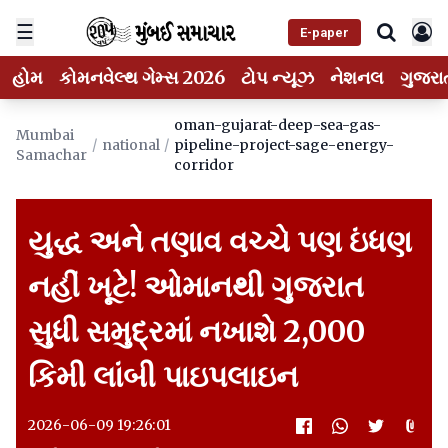
☰
E-paper
હોમ
કોમનવેલ્થ ગેમ્સ 2026
ટોપ ન્યૂઝ
નેશનલ
ગુજરા
oman-gujarat-deep-sea-gas-
Mumbai
/
national
/
pipeline-project-sage-energy-
Samachar
corridor
યુદ્ધ અને તણાવ વચ્ચે પણ ઇંધણ
નહીં ખૂટે! ઓમાનથી ગુજરાત
સુધી સમુદ્રમાં નખાશે 2,000
કિમી લાંબી પાઇપલાઇન
2026-06-09 19:26:01