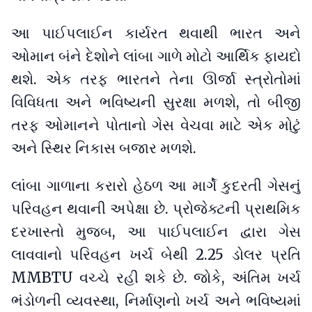
આ પાઈપલાઈન કાર્યરત થવાથી ભારત અને
ઓમાન બંને દેશોને લાંબા ગાળે મોટો આર્થિક ફાયદો
થશે. એક તરફ ભારતને તેના ઊર્જા સ્ત્રોતોમાં
વિવિધતા અને ભવિષ્યની સુરક્ષા મળશે, તો બીજી
તરફ ઓમાનને પોતાનો ગેસ વેચવા માટે એક મોટું
અને સ્થિર નિકાસ બજાર મળશે.
લાંબા ગાળાના કરારો હેઠળ આ માર્ગે કુદરતી ગેસનું
પરિવહન થવાની અપેક્ષા છે. પ્રોજેક્ટની પ્રાથમિક
દરખાસ્તો મુજબ, આ પાઈપલાઈન દ્વારા ગેસ
લાવવાનો પરિવહન ખર્ચ બેથી 2.25 ડોલર પ્રતિ
MMBTU વચ્ચે રહી શકે છે. જોકે, અંતિમ ખર્ચ
ભંડોળની વ્યવસ્થા, નિર્માણનો ખર્ચ અને ભવિષ્યમાં