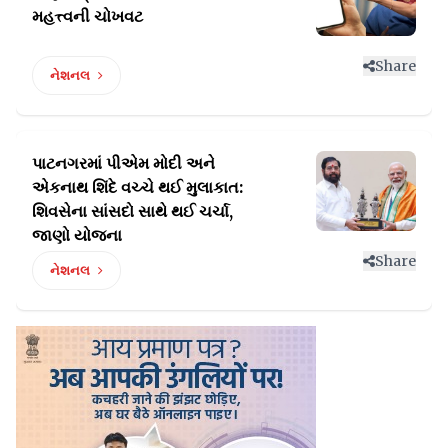
મહત્ત્વની ચોખવટ
Share
નેશનલ
પાટનગરમાં પીએમ મોદી અને
એકનાથ શિંદે વચ્ચે થઈ મુલાકાત:
શિવસેના સાંસદો સાથે થઈ ચર્ચા,
જાણો યોજના
Share
નેશનલ