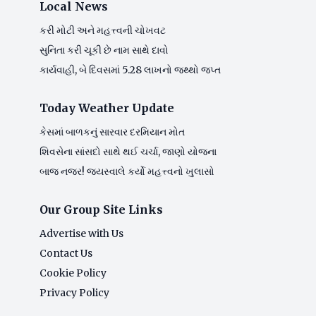
Local News
કરી મોટી અને મહત્ત્વની ચોખવટ
સુનિતા કરી ચૂકી છે નામ સાથે દાવો
કાર્યવાહી, બે દિવસમાં 5.28 લાખનો જથ્થો જપ્ત
Today Weather Update
કેસમાં બાળકનું સારવાર દરમિયાન મોત
શિવસેના સાંસદો સાથે થઈ ચર્ચા, જાણો યોજના
બાજ નજર! જયસ્વાલે કર્યો મહત્ત્વનો ખુલાસો
Our Group Site Links
Advertise with Us
Contact Us
Cookie Policy
Privacy Policy