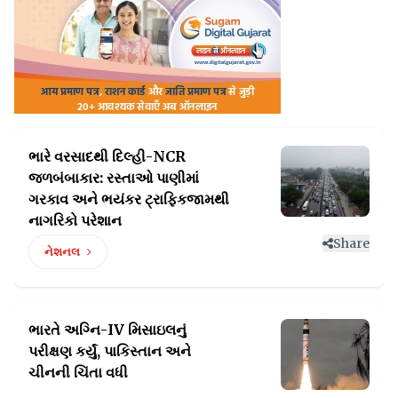
ભારે વરસાદથી દિલ્હી-NCR
જળબંબાકાર: રસ્તાઓ પાણીમાં
ગરકાવ અને ભયંકર ટ્રાફિકજામથી
નાગરિકો પરેશાન
Share
નેશનલ
ભારતે અગ્નિ-IV મિસાઇલનું
પરીક્ષણ કર્યું,
પાકિસ્તાન અને
ચીનની ચિંતા વધી