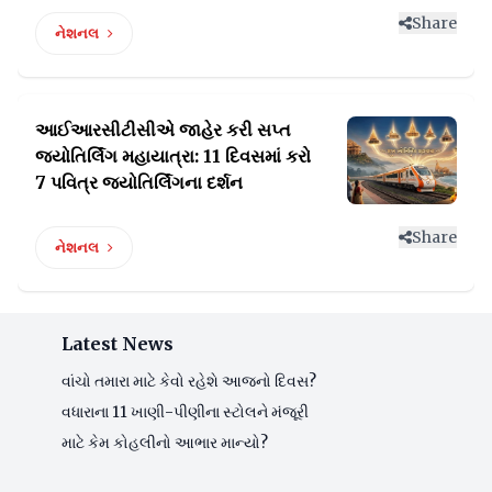
Share
નેશનલ
આઈઆરસીટીસીએ જાહેર કરી સપ્ત
જ્યોતિર્લિંગ મહાયાત્રા:
11 દિવસમાં કરો
7 પવિત્ર જ્યોતિર્લિંગના દર્શન
Share
નેશનલ
Latest News
વાંચો તમારા માટે કેવો રહેશે આજનો દિવસ?
વધારાના 11 ખાણી-પીણીના સ્ટોલને મંજૂરી
માટે કેમ કોહલીનો આભાર માન્યો?