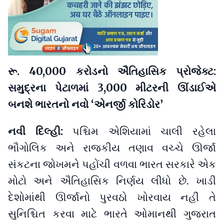
રૂ. 40,000 કરોડનો ઐતિહાસિક પ્રોજેક્ટ:
સમુદ્રના પેટાળમાં 3,000 મીટરની ઊંડાઈએ
બનશે ભારતનો નવો ‘એનર્જી કોરિડોર’
નવી દિલ્હી:
પશ્ચિમ એશિયામાં ચાલી રહેલા
ભૌગોલિક અને રાજકીય તણાવ વચ્ચે ઊર્જા
સંકટના જોખમને પહોંચી વળવા ભારત સરકારે એક
મોટો અને ઐતિહાસિક નિર્ણય લીધો છે. ખાડી
દેશોમાંથી ઊર્જાનો પુરવઠો ખોરવાય નહીં તે
સુનિશ્ચિત કરવા માટે ભારતે ઓમાનથી ગુજરાત