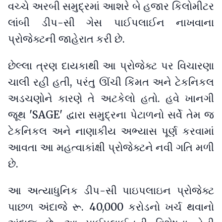
વચ્ચે અરબી સમુદ્રમાં આશરે બે હજાર કિલોમીટર
લાંબી ડીપ-સી ગેસ પાઈપલાઈન નાખવાના
પ્રોજેક્ટની જાહેરાત કરી છે.
છેલ્લા ત્રણ દાયકાથી આ પ્રોજેક્ટ પર વિચારણા
ચાલી રહી હતી, પરંતુ ઊંચી કિંમત અને ટેકનિકલ
અડચણોને કારણે તે અટકેલો હતો. હવે ખાનગી
જૂથ 'SAGE' દ્વારા સમુદ્રના પેટાળનો સર્વે તેમ જ
ટેકનિકલ અને નાણાકીય અભ્યાસ પૂર્ણ કરવામાં
આવતા આ મહત્વાકાંક્ષી પ્રોજેક્ટને નવી ગતિ મળી
છે.
આ અત્યાધુનિક ડીપ-સી પાઇપલાઇન પ્રોજેક્ટ
પાછળ અંદાજે રૂ. 40,000 કરોડનો ખર્ચ થવાનો