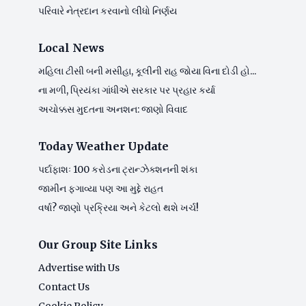
પરિવારે નેત્રદાન કરવાનો લીધો નિર્ણય
Local News
મહિલા ટીસી બની મસીહા, કૂલીની રાહ જોયા વિના દોડી હો...
ના મળી, પ્રિયંકા ગાંધીએ સરકાર પર પ્રહાર કર્યા
અચોક્કસ મુદતના અનશન: જાણો વિવાદ
Today Weather Update
પર્દાફાશઃ 100 કરોડના ટ્રાન્ઝેક્શનની શંકા
જામીન ફગાવ્યા પણ આ મુદ્દે રાહત
વર્ષા? જાણો પ્રક્રિયા અને કેટલો થશે ખર્ચ!
Our Group Site Links
Advertise with Us
Contact Us
Cookie Policy