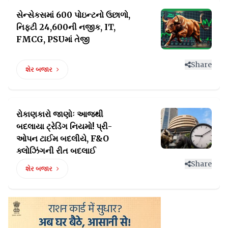
સેન્સેકસમાં 600 પોઇન્ટનો ઉછાળો,
નિફ્ટી
24,600ની નજીક, IT,
FMCG, PSUમાં તેજી
Share
શેર બજાર
રોકાણકારો જાણોઃ આજથી
બદલાયા ટ્રેડિંગ નિયમો!
પ્રી-
ઓપન ટાઈમ બદલીયે, F&O
ક્લોઝિંગની રીત બદલાઈ
Share
શેર બજાર