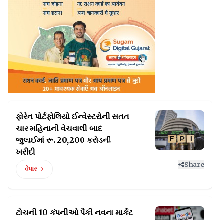
ફોરેન પોર્ટફોલિયો ઈન્વેસ્ટરોની સતત
ચાર મહિનાની
વેચવાલી બાદ
જુલાઈમાં રૂ. 20,200 કરોડની
ખરીદી
Share
વેપાર
ટોચની 10 કંપનીઓ પૈકી નવના માર્કેટ