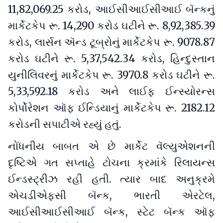
11,82,069.25 કરોડ, આઈસીઆઈસીઆઈ બૅન્કનું
માર્કેટકેપ રૂ. 14,290 કરોડ ઘટીને રૂ. 8,92,385.39
કરોડ, લાર્સન ઍન્ડ ટૂબ્રોનું માર્કેટકેપ રૂ. 9078.87
કરોડ ઘટીને રૂ. 5,37,542.34 કરોડ, હિન્દુસ્તાન
યુનીલિવરનું માર્કેટકેપ રૂ. 3970.8 કરોડ ઘટીને રૂ.
5,33,592.18 કરોડ અને લાઈફ ઈન્સ્યોરન્સ
કોર્પોરેશન ઑફ ઈન્ડિયાનું માર્કેટકેપ રૂ. 2182.12
કરોડની સપાટીએ રહ્યું હતું.
નોંધનીય બાબત એ છે માર્કેટ વૅલ્યુએશનની
દૃષ્ટિએ ગત સપ્તાહે ટોચના ક્રમાંકે રિલાયન્સ
ઈન્ડસ્ટ્રીઝ રહી હતી. ત્યાર બાદ અનુક્રમે
એચડીએફસી બૅન્ક, ભારતી એરટેલ,
આઈસીઆઈસીઆઈ બૅન્ક, સ્ટેટ બૅન્ક ઑફ