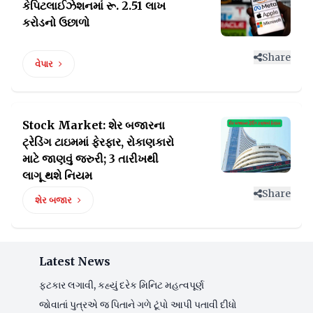
કેપિટલાઈઝેશનમાં
રૂ. 2.51 લાખ
કરોડનો ઉછાળો
Share
વેપાર
Stock Market: શેર બજારના
ટ્રેડિંગ ટાઇમમાં ફેરફાર, રોકાણકારો
માટે જાણવું જરુરી; 3 તારીખથી
લાગૂ થશે નિયમ
Share
શેર બજાર
Latest News
ફટકાર લગાવી, કહ્યું દરેક મિનિટ મહત્વપૂર્ણ
જોવાતાં પુત્રએ જ પિતાને ગળે ટૂંપો આપી પતાવી દીધો