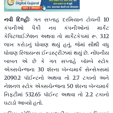
નવી દિલ્હીઃ
ગત સપ્તાહ દરમિયાન ટોચની 10
કંપનીઓ પૈકી નવ કંપનીઓનાં માર્કેટ
કેપિટલાઈઝેશન અથવા તો માર્કેટકેપમાં રૂ. 3.12
લાખ કરોડનું ધોવાણ થયું હતું, જેમાં સૌથી વધુ
ધોવાણ રિલાયન્સ ઈન્ડસ્ટ્રીઝમાં થયું છે. નોંધનીય
બાબત એ છે કે ગત સપ્તાહે બૉમ્બે સ્ટોક
એક્સચેન્જના 30 શૅરના બૅન્ચમાર્ક સેન્સેક્સમાં
2090.2 પૉઈન્ટનો અથવા તો 2.7 ટકાનો અને
નેશનલ સ્ટોક એક્સચેન્જના 50 શૅરના બૅન્ચમાર્ક
નિફ્ટીમાં 532.65 પૉઈન્ટ અથવા તો 2.2 ટકાનો
ઘટાડો આવ્યો હતો.