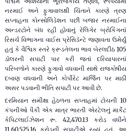
પશ્ચિમ એશિયાના ભૂરાજકીય તણાવ, રૂપિયામાં
નરમાઈ અને ફુગાવાલક્ષી ચિંતાને કારણે ત્રણ
સપ્તાહના કોન્સોલિડેશન પછી બજાર નરમાઈના
અન્ડરટોને બંધ રહી હોવાનું રેલિગેર બ્રોકિંગનાં
રિસર્ચ વિભાગના વાઈસ પ્રેસિડૅન્ટે જણાવતા ઉમેર્યું
હતું કે વૈશ્વિક સ્તરે ક્રૂડતેલના ભાવ બેરલદીઠ 105
ડૉલરની સપાટી પાર કરી જતાં દરિયાપારનાં
પરિબળોને કારણે ફુગાવો વધવાની સાથે રાજકોષીય
દબાણ વધવાની અને કોર્પોરેટ માર્જિન પર માઠી
અસર પડવાની ભીતિ સપાટી પર આવી છે.
દરમિયાન સમીક્ષા હેઠળના સપ્તાહમાં ટોચની 10
કંપનીઓ પૈકી એક માત્ર ભારતી એરટેલનું માર્કેટ
કેપિટલાઈઝેશન રૂ. 42,470.13 કરોડ વધીને
11,60,525.16 કરોડની સપાટીએ રહ્યું હતું. આ