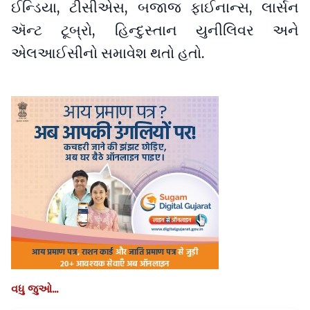
ઈન્ડિયા, ટીસીએસ, બજાજ ફાઈનાન્સ, લાર્સન
ઍન્ટ ટૂબ્રો, હિન્દુસ્તાન યુનીલિવર અને
એલઆઈસીનો સમાવેશ થતો હતો.
વધુ જુઓ...