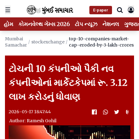
☰
E-paper
હોમ
કોમનવેલ્થ ગેમ્સ 2026
ટોપ ન્યૂઝ
નેશનલ
ગુજરા
Mumbai
top-10-companies-market-
/
stockexchange
/
Samachar
cap-eroded-by-3-lakh-crores
ટોચની 10 કંપનીઓ પૈકી નવ
કંપનીઓનાં માર્કેટકેપમાં રૂ. 3.12
લાખ કરોડનું ધોવાણ
2026-05-17 18:47:44
Author: Ramesh Gohil