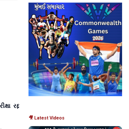
ષા રદ્દ
🎥 Latest Videos