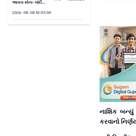
આવતા સોના-ચાંદી
ઝળક્યા
2026-08-08 19:07:00
નાશિક બન્યું
કરવાનો નિર્ણ