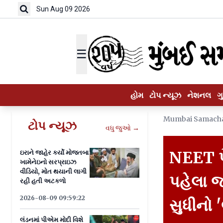
Sun Aug 09 2026
☰
હોમ
ટોપ ન્યૂઝ
નેશનલ
ગ
Mumbai Samach
ટોપ ન્યૂઝ
વધુ જુઓ →
NEET પે
ઇરાને જાહેર કર્યો મોજતબા
ખામેનેઇનો સરપ્રાઇઝ
વીડિયો, મોત થયાની લાગી
પહેલા જ
રહી હતી અટકળો
2026-08-09 09:59:22
સુધીનો 
લંડનમાં પીએમ મોદી વિશે