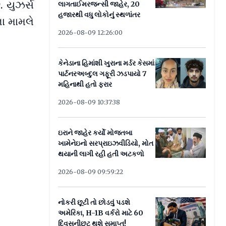
 યુઝર્સ
લાગતાઈમરજન્સી જાહેર, 20
હજારથી વધુ લોકોનું સ્થળાંતર
ના મામલે
2026-08-09 12:26:00
કેનેડાના હિમાંશી ખુરાના મર્ડર કેસમાં
પાર્ટનરઅબ્દુલ ગફૂરી ઝડપાયો 7
મહિનાથી હતો ફરાર
2026-08-09 10:37:38
ઇરાને જાહેર કર્યો મોજતબા
ખામેનેઇનો સરપ્રાઇઝવીડિયો, મોત
થયાની લાગી રહી હતી અટકળો
2026-08-09 09:59:22
નોકરી છૂટી તો છોડવું પડશે
અમેરિકા, H-1B વર્કરો માટે 60
દિવસનીછૂટ થશે સમાપ્ત!