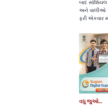
બાદ સોશિયલ 
અને વાલીઓ પો
ફરી એકવાર મો
વધુ જુઓ...