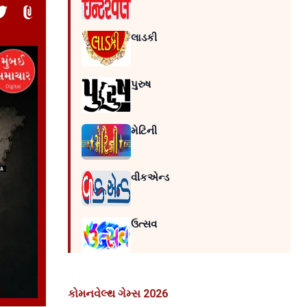
લાડકી
પુરુષ
મેટિની
વીકએન્ડ
ઉત્સવ
કોમનવેલ્થ ગેમ્સ 2026