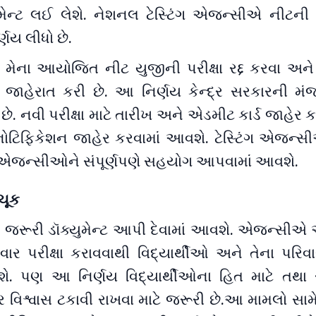
ુમેન્ટ લઈ લેશે. નેશનલ ટેસ્ટિંગ એજન્સીએ નીટની પર
્ણય લીધો છે.
ેના આયોજિત નીટ યુજીની પરીક્ષા રદ્દ કરવા અને
ની જાહેરાત કરી છે. આ નિર્ણય કેન્દ્ર સરકારની મંજ
 છે. નવી પરીક્ષા માટે તારીખ અને એડમીટ કાર્ડ જાહેર ક
નોટિફિકેશન જાહેર કરવામાં આવશે. ટેસ્ટિંગ એજન્સીએ
ાસ એજન્સીઓને સંપૂર્ણપણે સહયોગ આપવામાં આવશે.
 ચૂક
 જરૂરી ડૉક્યુમેન્ટ આપી દેવામાં આવશે. એજન્સીએ 
ફરીવાર પરીક્ષા કરાવવાથી વિદ્યાર્થીઓ અને તેના પરિ
શે. પણ આ નિર્ણય વિદ્યાર્થીઓના હિત માટે તથા રા
 પર વિશ્વાસ ટકાવી રાખવા માટે જરૂરી છે.આ મામલો સા