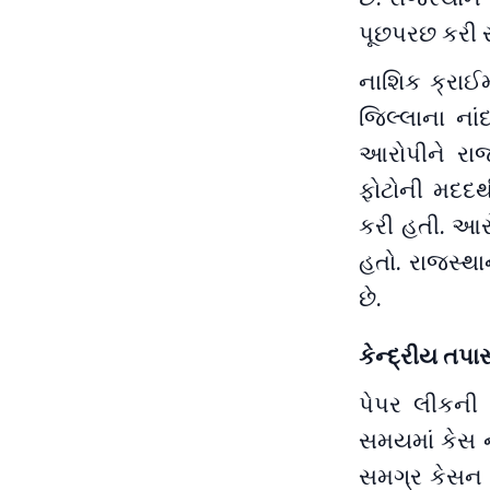
પૂછપરછ કરી ર
નાશિક ક્રાઈમ
જિલ્લાના ના
આરોપીને રા
ફોટોની મદદ
કરી હતી. આર
હતો. રાજસ્થ
છે.
કેન્દ્રીય તપ
પેપર લીકની 
સમયમાં કેસ ન
સમગ્ર કેસન 