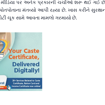
મીડિયા પર અનેક પ્રકારની ચર્ચાઓ શરૂ થઈ ગઈ છે.
તપોતાના મંતવ્યો આપી રહ્યા છે. ખાસ કરીને સુરક્ષા
ટી ચૂક સામે આવતા મામલો ગરમાયો છે.