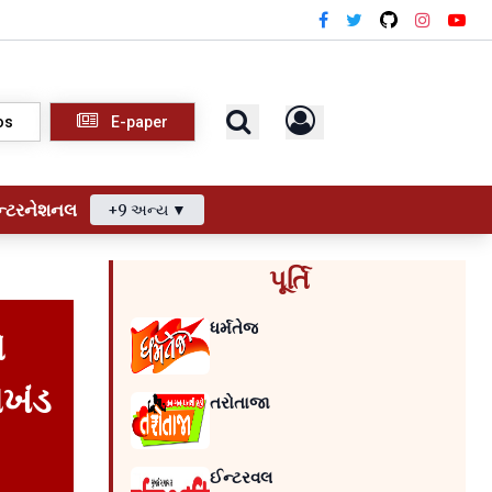
os
E-paper
ન્ટરનેશનલ
+9 અન્ય ▼
પૂર્તિ
ધર્મતેજ
એ
ાખંડ
તરોતાજા
ઈન્ટરવલ