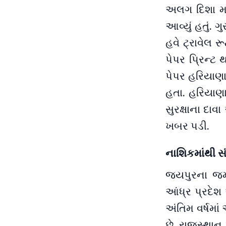
અલગ દિશા મળી
આવ્યું હતું. ગ
હવે ટ્રાવેલ ર
પેપર પ્રિન્ટ
પેપર હરિયાણા 
હતા. હરિયાણા
સુરક્ષાના દાવ
ખબર પડી.
નાશિકમાંથી સ
જયપુરના જમવા
આંધ્ર પ્રદેશ
અંતિમ વર્ષમાં
છે. રાજસ્થા