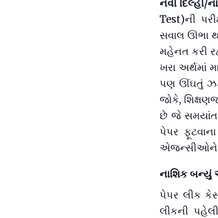
નવી દિલ્હી/ન
Test)ની પરીક
સવાલ ઊભા થઈ ર
મહેનત કરી રહ
ખરા અર્થમાં મ
પણ ઊંઘતું ઝડપ
જોકે, શિક્ષણ
છે જે સમયાં
પેપર ફૂટવાન
એજન્સીઓને મહા
નાશિક બન્યું 
પેપર લીક કેસ
લીકની પહેલી