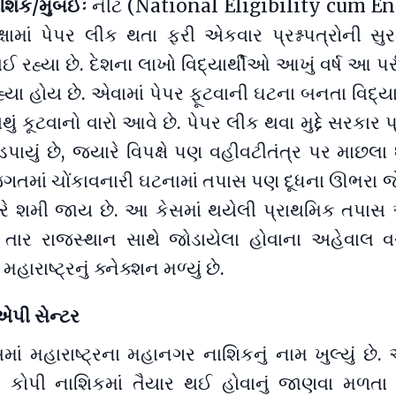
ાશિક/મુંબઈઃ
નીટ (National Eligibility cum E
્ષામાં પેપર લીક થતા ફરી એકવાર પ્રશ્નપત્રોની સુરક
હ્યા છે. દેશના લાખો વિદ્યાર્થીઓ આખું વર્ષ આ પરીક
્યા હોય છે. એવામાં પેપર ફૂટવાની ઘટના બનતા વિદ્ય
ાથું કૂટવાનો વારો આવે છે. પેપર લીક થવા મુદ્દે સરકાર
ાયું છે, જ્યારે વિપક્ષે પણ વહીવટીતંત્ર પર માછલા 
જગતમાં ચોંકાવનારી ઘટનામાં તપાસ પણ દૂધના ઊભરા જ
તરે શમી જાય છે. આ કેસમાં થયેલી પ્રાથમિક તપાસ
ા તાર રાજસ્થાન સાથે જોડાયેલા હોવાના અહેવાલ વચ
રાષ્ટ્રનું ક્નેક્શન મળ્યું છે.
એપી સેન્ટર
માં મહારાષ્ટ્રના મહાનગર નાશિકનું નામ ખુલ્યું છે
 કોપી નાશિકમાં તૈયાર થઈ હોવાનું જાણવા મળતા