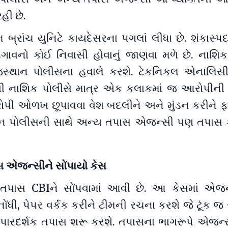
હી છે.
 બ્રાંચ યુનિટે કાયદેસરના પગલાં લીધા છે. શંકાસ્પ
ંદગાવનો કોઈ નિવાસી હોવાનું જાણવા મળે છે. નાશિ
જસ્થાન પોલીસના હવાલે કરશે. ટેકનિકલ એનાલિ
થી નાશિક પોલીસે માત્ર એક કલાકમાં જ આરોપીન
ોપી ઓળખ છૂપાવવા વેશ બદલીને અને મુંડન કરીને ફર
ાન પોલીસની સાથે અન્ય તપાસ એજન્સી પણ તપાસ 
ાસ એજન્સીને સોંપાયો કેસ
તપાસ CBIને સોંપવામાં આવી છે. આ કેસમાં એજન્
ોંધી, પેપર વર્કક કરીને ટીમની રચના કરશે જે ટૂંક 
પારદર્શક તપાસ શરૂ કરશે. તપાસના ભાગરૂપે એજન