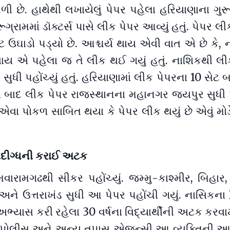
 છે. હાથેથી લખાયેલું પેપર પહેલા હરિયાણાના ગુરૂગ
ુરૂગ્રામમાં ડૉક્ટર્સ પાસે લીક પેપર આવ્યું હતું. પેપર 
ૂટ ઉઘાડો પડ્યો છે. આશ્ચર્ય થાય એવી વાત એ છે કે, 
 થાય એ પહેલા જ તે લીક થઈ ગયું હતું. નાશિકથી લીક
સુધી પહોંચ્યું હતું. હરિયાણામાં લીક પેપરના 10 સેટ
 બાદ લીક પેપર રાજસ્થાનના મહાનગર જયપુર સુધી પહો
ા એવા પોકળ સાબિત થયા કે પેપર લીક થયું છે એવું મોડ
ંદીગ્ધની કરાઈ અટક
રામગઢથી સીકર પહોંચ્યું. જમ્મુ-કાશ્મીર, બિહાર,
 અને ઉત્તરાખંડ સુધી આ પેપર પહોંચી ગયું. નાસિકન
 અભ્યાસ કરી રહેલા 30 વર્ષના વિદ્યાર્થીની અટક કરવ
ન પોલીસ અને અન્ય તપાસ એજન્સી આ વ્યક્તિની આ