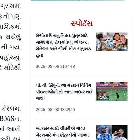
્રામમાં
લીકનો પણ
સ્પોર્ટસ
નાશિકમાં
મેસીના પિતાનું નિધનઃ પુત્ર માટે
 થયેલું
માર્ગદર્શક, રોલમૉડેલ, એજન્ટ,
 બની ગયા
મૅનેજર અને સૌથી મોટા સહાયક
હતા
ંચ્યું.
ે મોડેથી
2026-08-08 21:34:48
પી. વી. સિંધુની આ મૅરથન વિનિંગ
પૉઇન્ટજોશો તો શ્વાસ અધ્ધર થઈ
જશે!
 કેરલમ,
2026-08-08 18:29:10
ા BMSના
ામાં આવી
બૉક્સર સાક્ષી ચૌધરીએ ગોલ્ડ
મેડલમાટે કેમ કોહલીનો આભાર
કરી ઢબે