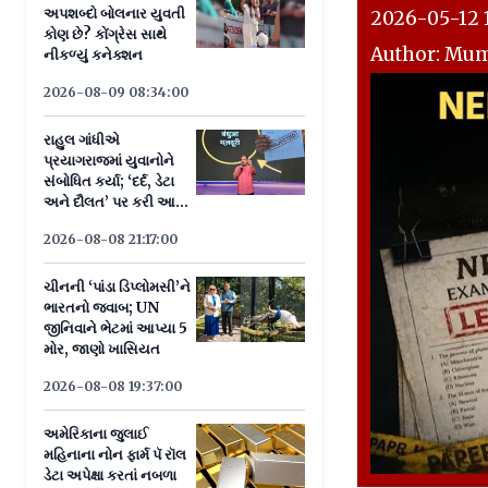
અપશબ્દો બોલનાર યુવતી
2026-05-12 1
કોણ છે? કોંગ્રેસ સાથે
Author: Mu
નીકળ્યું કનેક્શન
2026-08-09 08:34:00
રાહુલ ગાંધીએ
પ્રયાગરાજમાં યુવાનોને
સંબોધિત કર્યા; ‘દર્દ, ડેટા
અને દૌલત’ પર કરી આ
ખાસ વાત
2026-08-08 21:17:00
ચીનની ‘પાંડા ડિપ્લોમસી’ને
ભારતનો જવાબ; UN
જીનિવાને ભેટમાં આપ્યા 5
મોર, જાણો ખાસિયત
2026-08-08 19:37:00
અમેરિકાના જુલાઈ
મહિનાના નોન ફાર્મ પૅ રૉલ
ડેટા અપેક્ષા કરતાં નબળા