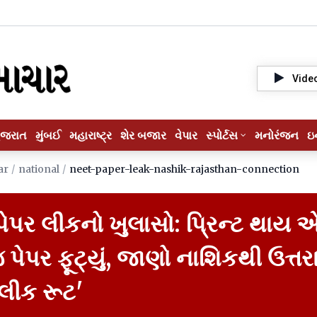
Vide
ુજરાત
મુંબઈ
મહારાષ્ટ્ર
શેર બજાર
વેપાર
સ્પોર્ટસ
મનોરંજન
ઇ
ar
/
national
/
neet-paper-leak-nashik-rajasthan-connection
પર લીકનો ખુલાસો: પ્રિન્ટ થાય 
 પેપર ફૂટ્યું, જાણો નાશિકથી ઉત્તર
'લીક રૂટ'