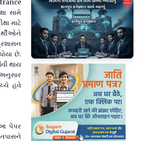
ntrance
્ષા સામે
્ષા માટે
ાર્થીઓને
 પ્રશાસન
ધોયા છે.
▶
ેવી થાય
 અનુસાર
્ચે હવે
. આ પેપર
 તપાસને