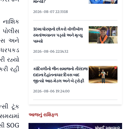
માન્યો?
2026-08-07 22:33:18
દ નાશિક
10મા ધોરણનો છોકરો વૉલીબૉલ
ક પોલીસ
રમતાંઅચાનક પડ્યો અને મૃત્યુ
સીસ અને
પામ્યો
ી ધરપકડ
2026-08-06 22:14:32
ી રહ્યો
કરી રહી
કાંદિવલીનો જૈન સમાજનો તીરંદાજ
દાદાના દેહાંતનાચાર દિવસ બાદ
જીત્યો આઠ મેડલ અને બે ટ્રોફી
2026-08-06 19:24:00
સી ટૂંક
આજનું રાશિફળ
જ સમયમાં
્સી SOG