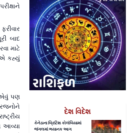
ીક્ષાને
 ફરીવાર
ૂરી બાદ
રવા માટે
 કહ્યું
એવું પણ
વારજનોને
દેશ વિદેશ
ષ્ટ્રીય
કેનેડાના બ્રિટિશ કોલંબિયામાં
મે આવ્યા
જંગલમાં ભયાનક આગ