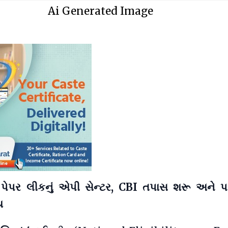
Ai Generated Image
 પેપર લીકનું એપી સેન્ટર, CBI તપાસ શરૂ અને પરીક્
ય