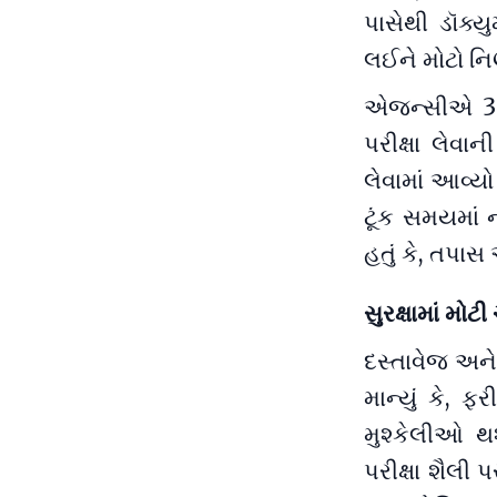
પાસેથી ડૉક્ય
લઈને મોટો નિર
એજન્સીએ 3 મ
પરીક્ષા લેવા
લેવામાં આવ્યો
ટૂંક સમયમાં 
હતું કે, તપ
સુરક્ષામાં મોટી
દસ્તાવેજ અને
માન્યું કે, 
મુશ્કેલીઓ થ
પરીક્ષા શૈલી