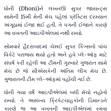
ધોની (Dhoni)ને લખનઊ સુપર જાયન્ટ્સ
સામેની 15મી મેની મૅચ પહેલાં પ્રૅક્ટિસ દરમ્યાન
અંગૂઠામાં ઈજા થઈ હતી. તે પગની ઈજાને કારણે
આ વખતની આઇપીએલમાં નથી રમ્યો.
સોમવારે હૈદરાબાદમાં ચેન્નઈ સુપર કિંગ્સનો પાંચ
વિકેટે પરાજય થયો હતો અને હવે પ્લે-ઑફ માટે
સંઘર્ષ કરી રહેલી આ ટીમની ગુરુવારે ગુજરાત સામે
મૅચ છે જે સીએસકેની અંતિમ લીગ મૅચ છે.
ગુજરાતની ટીમ પ્લે-ઑફમાં પહોંચી ગઈ છે.
ધોની ગયા વર્ષે આઇપીએલમાં બધી મૅચો નહોતો
રમ્યો. તે અસંખ્ય ક્રિકેટચાહકોની ડિમાન્ડને
કારણે જ આ વખતની આઇપીએલમાં રમવા