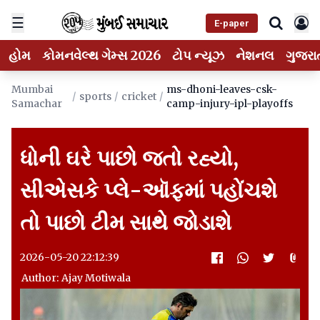
☰
E-paper
હોમ
કોમનવેલ્થ ગેમ્સ 2026
ટોપ ન્યૂઝ
નેશનલ
ગુજરા
Mumbai
ms-dhoni-leaves-csk-
/
sports
/
cricket
/
Samachar
camp-injury-ipl-playoffs
ધોની ઘરે પાછો જતો રહ્યો,
સીએસકે પ્લે-ઑફમાં પહોંચશે
તો પાછો ટીમ સાથે જોડાશે
2026-05-20 22:12:39
Author: Ajay Motiwala