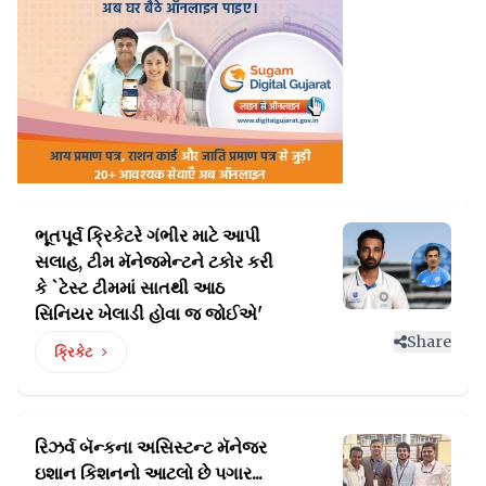
ભૂતપૂર્વ ક્રિકેટરે ગંભીર માટે આપી
સલાહ, ટીમ મૅનેજમેન્ટને ટકોર
કરી
કે `ટેસ્ટ ટીમમાં સાતથી આઠ
સિનિયર ખેલાડી હોવા જ જોઈએ'
Share
ક્રિકેટ
રિઝર્વ બૅન્કના અસિસ્ટન્ટ મૅનેજર
ઇશાન કિશનનો આટલો છે પગાર...