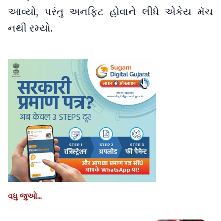
આવ્યો, પરંતુ અનફિટ હોવાને લીધે એકેય મૅચ
નથી રમ્યો.
વધુ જુઓ...