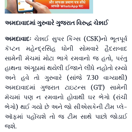
અમદાવાદમાં ગુરુવારે ગુજરાત વિરુદ્ધ ચેન્નઈ
અમદાવાદઃ
ચેન્નઈ સુપર કિંગ્સ (CSK)નો ભૂતપૂર્વ
કૅપ્ટન મહેન્દ્રસિંહ ધોની સોમવારે હૈદરાબાદ
સામેની મૅચમાં મોટા ભાગે રમવાનો જ હતો, પરંતુ
હાથના અંગૂઠામાં થયેલી ઈજાને લીધે નહોતો રમ્યો
અને હવે તો ગુરુવારે (સાંજે 7.30 વાગ્યાથી)
અમદાવાદમાં ગુજરાત ટાઇટન્સ (GT) સામેની
મૅચમાં પણ ન રમવાનો હોવાથી ઘર ભેગો (રાંચી
ભેગો) થઈ ગયો છે અને જો સીએસકેની ટીમ પ્લે-
ઑફમાં પહોંચશે તો જ ટીમ સાથે પાછો જોડાઈ
જશે.