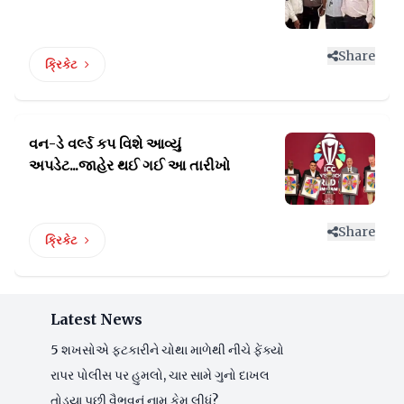
Share
ક્રિકેટ
વન-ડે વર્લ્ડ કપ વિશે આવ્યું
અપડેટ...જાહેર થઈ ગઈ આ તારીખો
Share
ક્રિકેટ
Latest News
5 શખસોએ ફટકારીને ચોથા માળેથી નીચે ફેંક્યો
રાપર પોલીસ પર હુમલો, ચાર સામે ગુનો દાખલ
તોડ્યા પછી વૈભવનું નામ કેમ લીધું?