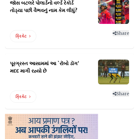
જૉસ બટલરે પોલાર્ડનો વર્લ્ડ રેકૉર્ડ
તોડ્યા પછી વૈભવનું નામ કેમ લીધું?
Share
ક્રિકેટ
પૂરગ્રસ્ત આસામમાં આ `રૉબો
ડૉગ'
મદદ માગી રહ્યો છે
Share
ક્રિકેટ