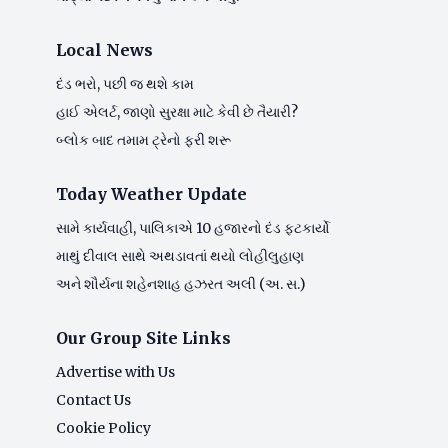
Local News
દંડ ભરો, પછી જ થશે કામ
હાઈ એલર્ટ, જાણો સુરક્ષા માટે કેવી છે તૈયારી?
બ્લોક બાદ તમામ ટ્રેનો ફરી શરૂ
Today Weather Update
સામે કાર્યવાહી, પાલિકાએ 10 હજારનો દંડ ફટકાર્યો
માથું દીવાલ સાથે અથડાવતાં થયો લોહીલુહાણ
અને શૌર્યના શહેનશાહ હઝરત અલી (અ. સ.)
Our Group Site Links
Advertise with Us
Contact Us
Cookie Policy